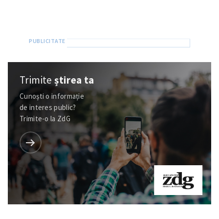
Trimite
știrea ta
Cunoști o informație
SUSȚINE
de interes public?
Trimite-o la ZdG