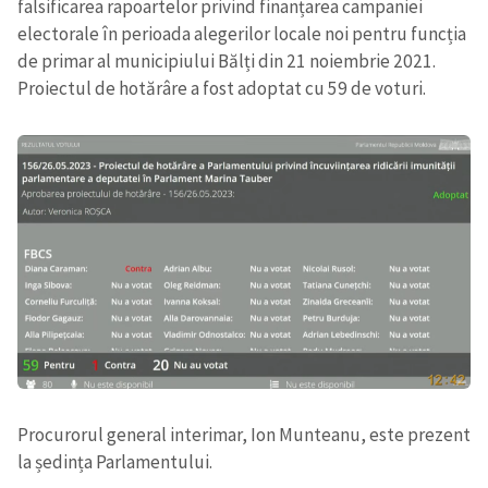
falsificarea rapoartelor privind finanțarea campaniei
electorale în perioada alegerilor locale noi pentru funcția
de primar al municipiului Bălți din 21 noiembrie 2021.
Proiectul de hotărâre a fost adoptat cu 59 de voturi.
Trimite o informație
Despre ZdG
in English
на русском
Procurorul general interimar, Ion Munteanu, este prezent
la ședința Parlamentului.