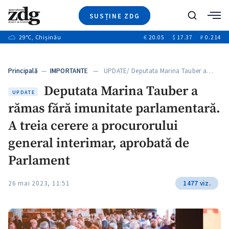
SUSȚINE ZDG
+1
Caută
+2
29
°C
, Chișinău
€
20.05
$
17.37
₽
0.214
Ştiri
+6
+3
Investigatii
Banii tăi
+7
Principală
—
IMPORTANTE
— UPDATE/ Deputata Marina Tauber a…
Video
+1
+1
+1
Deputata Marina Tauber a
Special
UPDATE
rămas fără imunitate parlamentară.
Blog
+2
+1
ZdGust
A treia cerere a procurorului
+1
general interimar, aprobată de
Parlament
26 mai 2023, 11:51
1477 viz.