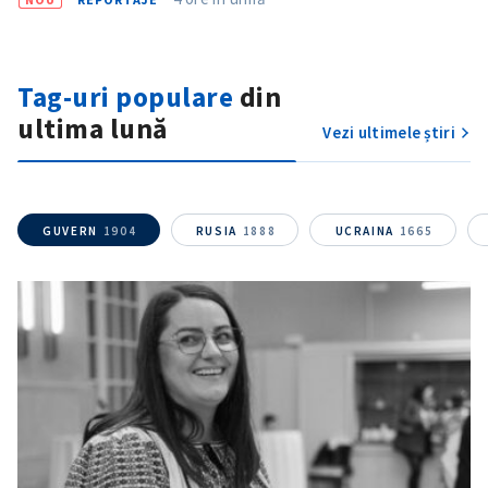
Tag-uri populare
din
ultima lună
Vezi ultimele știri
GUVERN
1904
RUSIA
1888
UCRAINA
1665