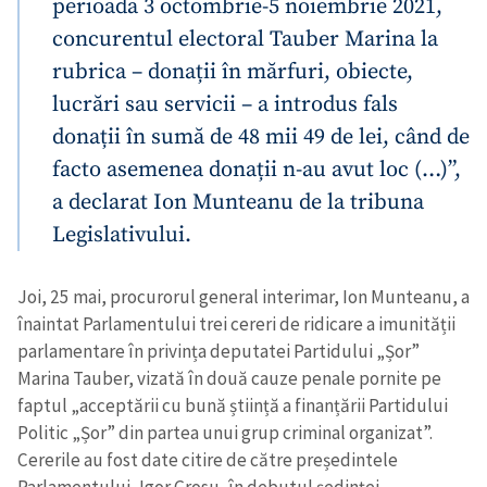
perioada 3 octombrie-5 noiembrie 2021,
concurentul electoral Tauber Marina la
rubrica – donații în mărfuri, obiecte,
lucrări sau servicii – a introdus fals
donații în sumă de 48 mii 49 de lei, când de
facto asemenea donații n-au avut loc (…)”,
a declarat Ion Munteanu de la tribuna
Legislativului.
Joi, 25 mai, procurorul general interimar, Ion Munteanu, a
înaintat Parlamentului trei cereri de ridicare a imunității
parlamentare în privința deputatei Partidului „Șor”
Marina Tauber, vizată în două cauze penale pornite pe
faptul „acceptării cu bună știință a finanțării Partidului
Politic „Șor” din partea unui grup criminal organizat”.
Cererile au fost date citire de către președintele
Parlamentului, Igor Grosu, în debutul ședinței