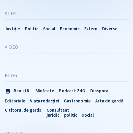
ŞTIRI
Justiție
Politic
Social
Economic
Extern
Diverse
VIDEO
BLOG
Banii tăi
Sănătate
Podcast ZdG
Diaspora
Editoriale
Viața redacției
Gastronomie
Arta de gardă
Cititorul de gardă
Consultant
juridic
politic
social