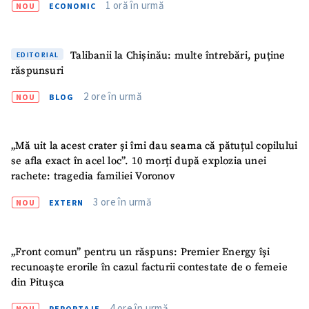
1 oră în urmă
NOU
ECONOMIC
Talibanii la Chișinău: multe întrebări, puține
EDITORIAL
răspunsuri
2 ore în urmă
NOU
BLOG
„Mă uit la acest crater și îmi dau seama că pătuțul copilului
se afla exact în acel loc”. 10 morți după explozia unei
rachete: tragedia familiei Voronov
3 ore în urmă
NOU
EXTERN
„Front comun” pentru un răspuns: Premier Energy își
recunoaște erorile în cazul facturii contestate de o femeie
din Pitușca
4 ore în urmă
NOU
REPORTAJE