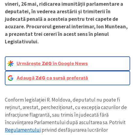
vineri, 26 mai, ridicarea imunității parlamentare a
deputatei, în vederea arestării și trimiterii în
judecată penală a acesteia pentru trei capete de
acuzare. Procurorul general interimar, Ion Muntean,
a prezentat trei cereri în acest sens în plenul
Legislativului.
Urmărește
ZdG
în Google News
Adaugă
ZdG
ca sursă preferată
Conform legislației R. Moldova, deputatul nu poate fi
reținut, arestat, percheziționat, cu excepția cazurilor de
infracțiune flagrantă, sau trimis în judecată fără
încuviințarea Parlamentului după ascultarea sa. Potrivit
Regulamentului
privind desfășurarea lucrărilor