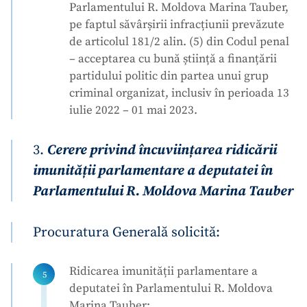
Fotografie
+ Încarcă imagine
Parlamentului R. Moldova Marina Tauber,
pe faptul săvârșirii infracțiunii prevăzute
de articolul 181/2 alin. (5) din Codul penal
Link media
+ Link media
– acceptarea cu bună știință a finanțării
partidului politic din partea unui grup
criminal organizat, inclusiv în perioada 13
iulie 2022 – 01 mai 2023.
Mesajul știrei
+ Mesajul știrei
3.
Cerere privind încuviințarea ridicării
CONTACT SURSĂ
imunității parlamentare a deputatei în
Sursă anonimă
Parlamentului R. Moldova Marina Tauber
Nume
+ Numele meu
Procuratura Generală solicită:
Email
+ Emailul meu
Ridicarea imunității parlamentare a
deputatei în Parlamentului R. Moldova
Telefon
+ Telefon personal
Marina Tauber;