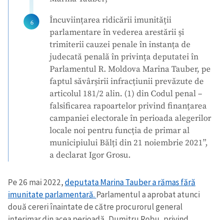
Am citit și sunt de
Încuviințarea ridicării imunității
acord cu
politica de
confidențialitate
.
parlamentare în vederea arestării și
trimiterii cauzei penale în instanța de
TRIMITE ȘTIREA
judecată penală în privința deputatei în
Parlamentul R. Moldova Marina Tauber, pe
faptul săvârșirii infracțiunii prevăzute de
articolul 181/2 alin. (1) din Codul penal –
falsificarea rapoartelor privind finanțarea
campaniei electorale în perioada alegerilor
locale noi pentru funcția de primar al
municipiului Bălți din 21 noiembrie 2021”,
a declarat Igor Grosu.
Pe 26 mai 2022,
deputata Marina Tauber a rămas fără
imunitate parlamentară.
Parlamentul a aprobat atunci
două cereri înaintate de către procurorul general
interimar din acea perioadă, Dumitru Robu, privind