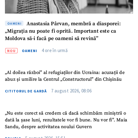
Anastasia Pârvan, membră a diasporei:
OAMENI
„Migrația nu poate fi oprită. Important este ca
Moldova să-i facă pe oameni să revină”
4 ore în urmă
NOU
OAMENI
„Al doilea război” al refugiaților din Ucraina: acuzații de
abuz și umilire la Centrul „Constructorul” din Chișinău
7 august 2026, 08:06
CITITORUL DE GARDĂ
„Nu este corect să credem că dacă schimbăm miniștrii o
dată la șase luni, rezultatele vor fi bune. Nu vor fi”. Maia
Sandu, despre activitatea noului Guvern