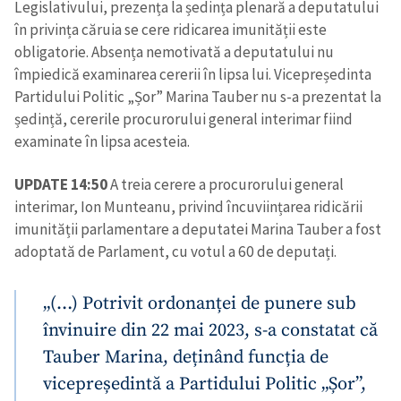
Legislativului, prezența la ședința plenară a deputatului
în privința căruia se cere ridicarea imunității este
obligatorie. Absența nemotivată a deputatului nu
împiedică examinarea cererii în lipsa lui. Vicepreședinta
Partidului Politic „Șor” Marina Tauber nu s-a prezentat la
ședință, cererile procurorului general interimar fiind
examinate în lipsa acesteia.
UPDATE 14:50
A treia cerere a procurorului general
interimar, Ion Munteanu, privind încuviințarea ridicării
imunității parlamentare a deputatei Marina Tauber a fost
adoptată de Parlament, cu votul a 60 de deputați.
„(…) Potrivit ordonanței de punere sub
învinuire din 22 mai 2023, s-a constatat că
Tauber Marina, deținând funcția de
vicepreședintă a Partidului Politic „Șor”,