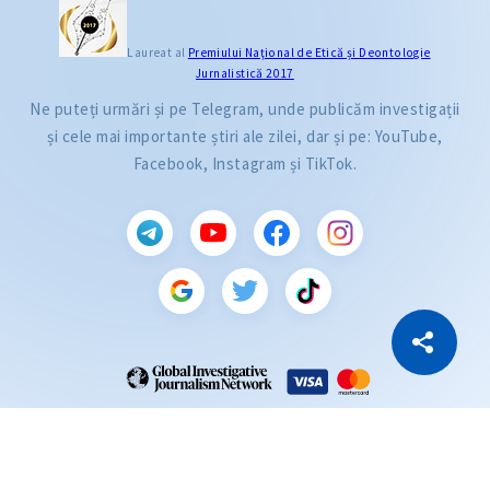
Laureat al
Premiului Naţional de Etică și Deontologie
Jurnalistică 2017
Ne puteți urmări și pe Telegram, unde publicăm investigații
și cele mai importante știri ale zilei, dar și pe: YouTube,
Facebook, Instagram și TikTok.
CITEȘTE
Citește articolul
Copiază Link
ZdG este membru al rețelei globale a jurnaliștilor de investigație (GIJN).
2004—2026 © Ziarul de Gardă.
Toate drepturile rezervate.