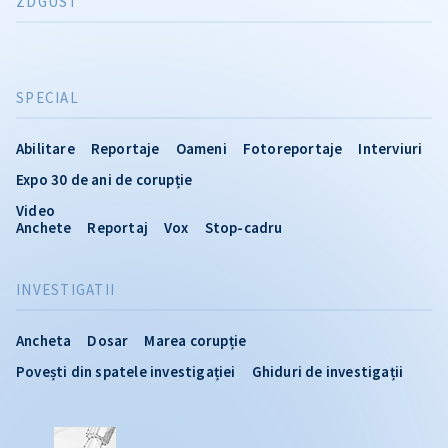
ZDGUST
SPECIAL
Abilitare
Reportaje
Oameni
Fotoreportaje
Interviuri
Expo 30 de ani de corupție
Video
Anchete
Reportaj
Vox
Stop-cadru
INVESTIGATII
Ancheta
Dosar
Marea corupție
Povești din spatele investigației
Ghiduri de investigații