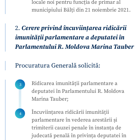
locale noi pentru funcția de primar al
municipiului Bălți din 21 noiembrie 2021.
2.
Cerere privind încuviințarea ridicării
imunității parlamentare a deputatei în
Parlamentului R. Moldova Marina Tauber
Procuratura Generală solicită:
Ridicarea imunității parlamentare a
deputatei în Parlamentului R. Moldova
Marina Tauber;
Încuviințarea ridicării imunității
ȘTIREA MEA
parlamentare în vederea arestării și
Titlu știre
+ Adaugă titlu
trimiterii cauzei penale în instanța de
judecată penală în privința deputatei în