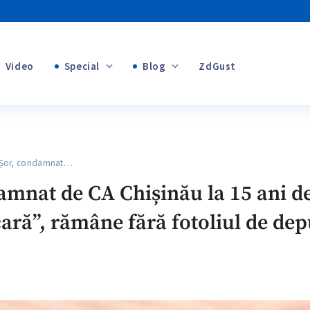
Video
Special
Blog
ZdGust
+1
Banii tăi
+1
Șor, condamnat…
+1
amnat de CA Chișinău la 15 ani de
ară”, rămâne fără fotoliul de dep
+1