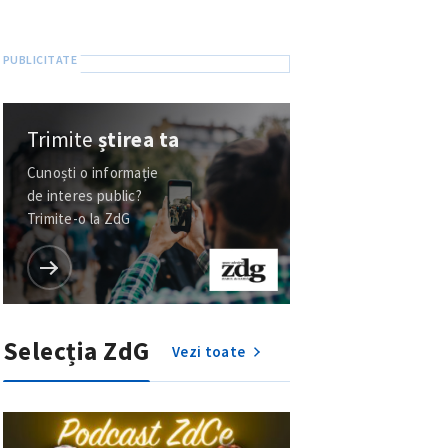
Trimite
știrea ta
Cunoști o informație
de interes public?
Trimite-o la ZdG
Selecția ZdG
Vezi toate