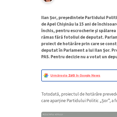
Ilan Șor, președintele Partidului Poli
de Apel Chișinău la 15 ani de închisoar
închis, pentru escrocherie și spălarea
rămas fără fotoliul de deputat. Parlam
proiect de hotărâre prin care se consta
deputat în Parlament a lui Ilan Șor. Pr
PAS. Pentru decizie nu a votat un deput
Urmărește
ZdG
în Google News
Totodată, proiectul de hotărâre prevede
care aparține Partidului Politic „Șor”, a 