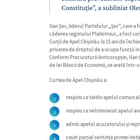
Constituție”, a subliniat Ol
Ilan Șor, liderul Partidului „Șor”, care a
căderea regimului Plahotniuc, a fost con
Curții de Apel Chișinău la 15 ani de închis
privarea de dreptul de a ocupa funcții i
Conform Procuraturii Anticorupție, Ilan 
de lei Băncii de Economii, se arată într-
Curtea de Apel Chișinău a:
respins ca tardiv apelul comun al 
respins ca neîntemeiat apelul avo
admis apelul acuzatorului și rep
casat parțial sentința primei inst