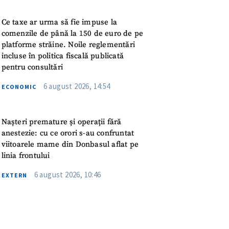
meu
Ce taxe ar urma să fie impuse la
rsonal
comenzile de până la 150 de euro de pe
platforme străine. Noile reglementări
incluse în politica fiscală publicată
ord cu
politica de
pentru consultări
6 august 2026, 14:54
ECONOMIC
IREA
Nașteri premature și operații fără
anestezie: cu ce orori s-au confruntat
viitoarele mame din Donbasul aflat pe
linia frontului
6 august 2026, 10:46
EXTERN