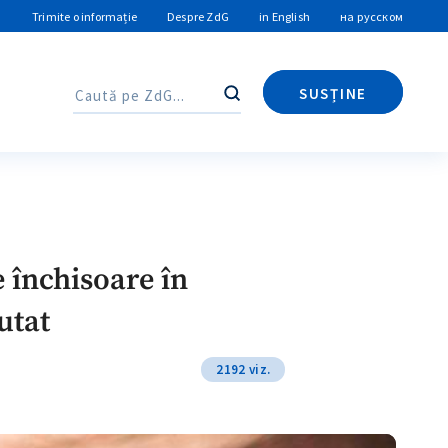
Trimite o informație
Despre ZdG
in English
на русском
SUSȚINE
Caută
Caută
 închisoare în
utat
2192 viz.