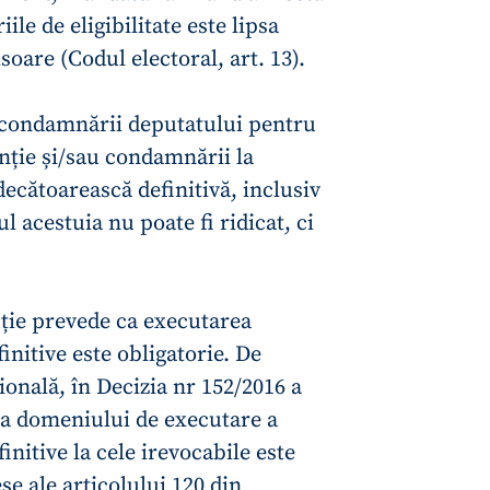
iile de eligibilitate este lipsa
oare (Codul electoral, art. 13).
l condamnării deputatului pentru
enție și/sau condamnării la
ecătoarească definitivă, inclusiv
l acestuia nu poate fi ridicat, ci
uție prevede ca executarea
initive este obligatorie. De
onală, în Decizia nr 152/2016 a
ea domeniului de executare a
initive la cele irevocabile este
e ale articolului 120 din