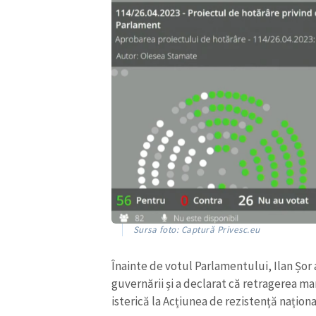
ȘTIREA MEA
Sursa foto: Captură Privesc.eu
Titlu știre
Înainte de votul Parlamentului, Ilan Șor 
guvernării și a declarat că retragerea m
Fotografie
isterică la Acțiunea de rezistență națion