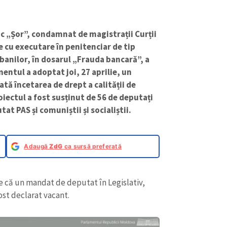
tic „Șor”, condamnat de magistrații Curții
e cu executare în penitenciar de tip
 banilor, în dosarul „Frauda bancară”, a
entul a adoptat joi, 27 aprilie, un
tă încetarea de drept a calității de
oiectul a fost susținut de 56 de deputați
at PAS și comuniștii și socialiștii.
Adaugă
ZdG
ca sursă preferată
 că un mandat de deputat în Legislativ,
fost declarat vacant.