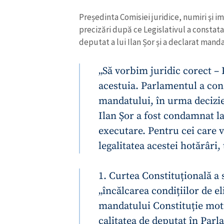
Link media
Președinta Comisiei juridice, numiri şi i
precizări după ce Legislativul a constat
deputat a lui Ilan Șor și a declarat mand
Mesajul știrei
„Să vorbim juridic corect –
acestuia. Parlamentul a con
mandatului, în urma decizie
Ilan Șor a fost condamnat la
executare. Pentru cei care v
legalitatea acestei hotărâri
1. Curtea Constituțională a 
„încălcarea condițiilor de el
mandatului Constituție moti
calitatea de deputat în Par