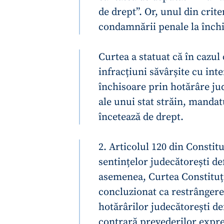
de drept”. Or, unul din criter
condamnării penale la închis
Curtea a statuat că în cazu
infracțiuni săvârșite cu int
închisoare prin hotărâre jud
ale unui stat străin, mandatu
încetează de drept.
2. Articolul 120 din Constit
sentințelor judecătorești def
asemenea, Curtea Constituți
concluzionat ca restrânger
hotărârilor judecătorești def
contrară prevederilor expres