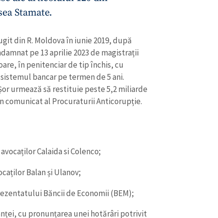
esea Stamate.
 fugit din R. Moldova în iunie 2019, după
damnat pe 13 aprilie 2023 de magistrații
oare, în penitenciar de tip închis, cu
n sistemul bancar pe termen de 5 ani.
Șor urmează să restituie peste 5,2 miliarde
un comunicat al Procuraturii Anticorupție.
avocaților Calaida si Colenco;
caților Balan și Ulanov;
rezentatului Băncii de Economii (BEM);
anței, cu pronunțarea unei hotărâri potrivit