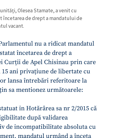
Email
+ Emailul 
+ Link media
munităţi, Olesea Stamate, a venit cu
at încetarea de drept a mandatului de
Telefon
+ Telefon pe
atul vacant.
Am citit și sunt de ac
+ Mesajul știrei
confidențialitate
.
 Parlamentul nu a ridicat mandatul
statat încetarea de drept a
TRIMITE ȘT
i Curții de Apel Chisinau prin care
 15 ani privațiune de libertate cu
or lansa întrebări referitoare la
, țin sa mentionez următoarele:
statuat in Hotărârea sa nr 2/2015 că
igibilitate după validarea
v de incompatibilitate absoluta cu
lament, mandatul urmând a înceta