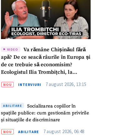
Va rămâne Chișinăul fără
VIDEO
apă? De ce seacă râurile în Europa și
de ce trebuie să economisim?
Ecologistul Ilia Trombițchi, la
Podcast ZdCe
7 august 2026, 13:15
NOU
INTERVIURI
Socializarea copiilor în
ABILITARE
spațiile publice: cum gestionăm privirile
și situațiile de discriminare
meu
7 august 2026, 06:48
NOU
ABILITARE