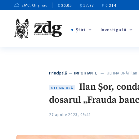
€
20.05
$
17.37
₽
0.214
26
°C
, Chișinău
Ştiri
Investigatii
+3
+1
+9
+4
Principală
—
IMPORTANTE
— ULTIMA ORĂ/ Ilan 
+5
Ilan Șor, cond
ULTIMA ORĂ
dosarul „Frauda banc
27 aprilie 2023, 09:41