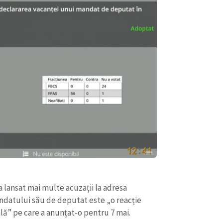
CONTACT SURSĂ
Sursă anonimă
+ Adaugă titlu
a lansat mai multe acuzații la adresa
Nume
+ Numele 
andatului său de deputat este „o reacție
+ Încarcă imagine
ală” pe care a anunțat-o pentru 7 mai.