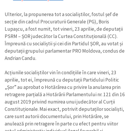
Ulterior, la propunerea tot a socialiștilor, fostul șef de
secție din cadrul Procuraturii Generale (PG), Boris
Lupașcu, a fost numit, tot vineri, 23 aprilie, de deputații
PSRM – ȘOR judecător la Curtea Constituțională (CC).
Împreună cu socialiștii și cei din Partidul ȘOR, au votat și
deputații grupului parlamentar PRO Moldova, condus de
Andrian Candu.
Acțiunile socialiștilor vin în condițiile în care vineri, 23
aprilie, tot ei, împreună cu deputații Partidului Politic
„Șor” au aprobat o Hotărârea cu privire la anularea prin
retragere parțială a Hotărârii Parlamentului nr. 121 din 16
august 2019 privind numirea unui judecător al Curții
Constituționale. Mai exact, potrivit deputaților socialiști,
care sunt autorii documentului, prin Hotărâre, se
anulează prin retragere în parte cu efect pentru viitor
actul administrativ individual ilegal favorabil și