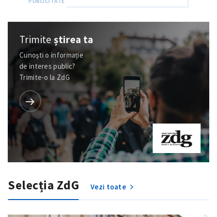
Trimite
știrea ta
Cunoști o informație
de interes public?
Trimite-o la ZdG
Selecția ZdG
Vezi toate