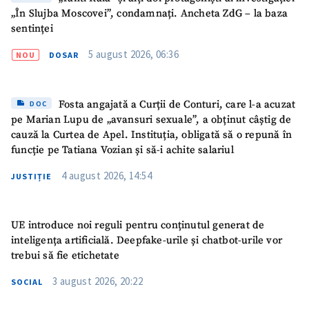
„În Slujba Moscovei”, condamnați. Ancheta ZdG – la baza
sentinței
5 august 2026, 06:36
NOU
DOSAR
Fosta angajată a Curții de Conturi, care l-a acuzat
DOC
pe Marian Lupu de „avansuri sexuale”, a obținut câștig de
cauză la Curtea de Apel. Instituția, obligată să o repună în
funcție pe Tatiana Vozian și să-i achite salariul
4 august 2026, 14:54
JUSTIȚIE
UE introduce noi reguli pentru conținutul generat de
inteligența artificială. Deepfake-urile și chatbot-urile vor
trebui să fie etichetate
ȘTIREA MEA
3 august 2026, 20:22
SOCIAL
Titlu știre
+ Adaugă titlu