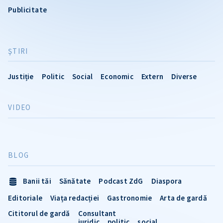
Publicitate
ŞTIRI
Justiție
Politic
Social
Economic
Extern
Diverse
VIDEO
BLOG
Banii tăi
Sănătate
Podcast ZdG
Diaspora
Editoriale
Viața redacției
Gastronomie
Arta de gardă
Cititorul de gardă
Consultant
juridic
politic
social