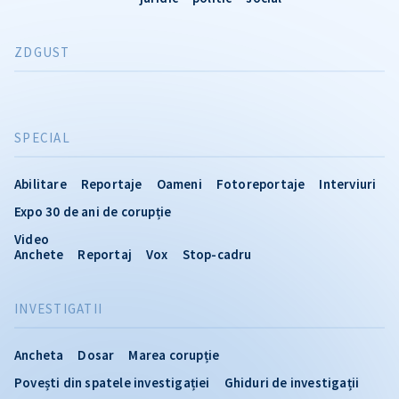
ZDGUST
SPECIAL
Abilitare
Reportaje
Oameni
Fotoreportaje
Interviuri
Expo 30 de ani de corupție
Video
Anchete
Reportaj
Vox
Stop-cadru
INVESTIGATII
Ancheta
Dosar
Marea corupție
Povești din spatele investigației
Ghiduri de investigații