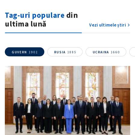
Fotografie
+ Încarcă imagine
Tag-uri populare
din
ultima lună
Vezi ultimele știri
Link media
+ Link media
GUVERN
1902
RUSIA
1885
UCRAINA
1660
Mesajul știrei
+ Mesajul știrei
CONTACT SURSĂ
Sursă anonimă
Nume
+ Numele meu
Email
+ Emailul meu