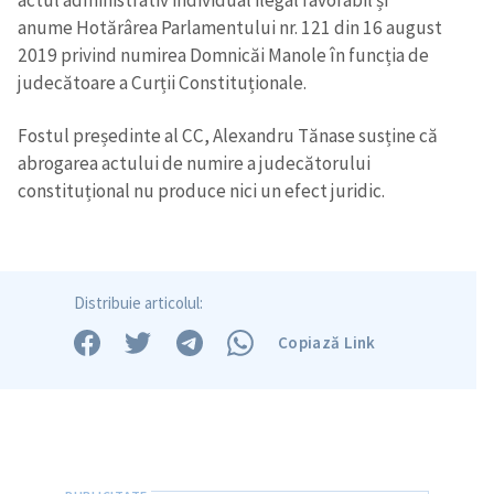
anume Hotărârea Parlamentului nr. 121 din 16 august
2019 privind numirea Domnicăi Manole în funcția de
judecătoare a Curții Constituționale.
Fostul președinte al CC, Alexandru Tănase susține că
abrogarea actului de numire a judecătorului
constituțional nu produce nici un efect juridic.
Distribuie articolul:
Copiază Link
Trimite o informație
Despre ZdG
in English
на русском