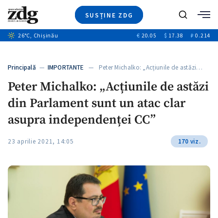
SUSȚINE ZDG
+8
Caută
+4
26
°C
, Chișinău
€
20.05
$
17.38
₽
0.214
Ştiri
+13
+1
+1
Investigatii
Banii tăi
+5
Principală
—
IMPORTANTE
— Peter Michalko: „Acțiunile de astăzi…
Video
Peter Michalko: „Acțiunile de astăzi
Special
din Parlament sunt un atac clar
Blog
ZdGust
asupra independenței CC”
23 aprilie 2021, 14:05
170 viz.