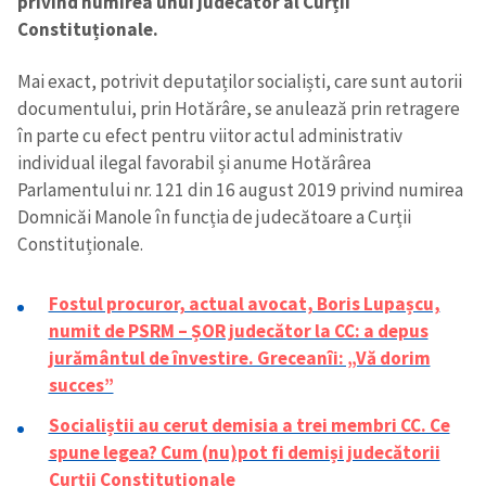
privind numirea unui judecător al Curții
Constituționale.
Mai exact, potrivit deputaților socialiști, care sunt autorii
documentului, prin Hotărâre, se anulează prin retragere
în parte cu efect pentru viitor actul administrativ
individual ilegal favorabil și anume Hotărârea
Parlamentului nr. 121 din 16 august 2019 privind numirea
Domnicăi Manole în funcția de judecătoare a Curții
Constituționale.
Fostul procuror, actual avocat, Boris Lupașcu,
numit de PSRM – ȘOR judecător la CC: a depus
jurământul de învestire. Greceanîi: „Vă dorim
succes”
Socialiștii au cerut demisia a trei membri CC. Ce
spune legea? Cum (nu)pot fi demiși judecătorii
Curții Constituționale