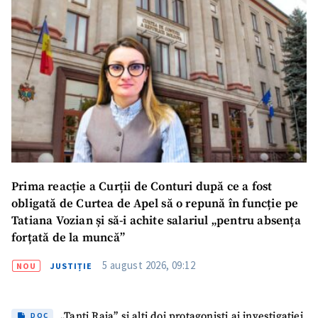
Prima reacție a Curții de Conturi după ce a fost
obligată de Curtea de Apel să o repună în funcție pe
Tatiana Vozian și să-i achite salariul „pentru absența
forțată de la muncă”
5 august 2026, 09:12
NOU
JUSTIȚIE
„Tanti Raia” și alți doi protagoniști ai investigației
DOC