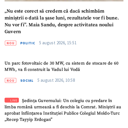
Telefon
+ Telefon personal
„Nu este corect să credem că dacă schimbăm
Am citit și sunt de
miniștrii o dată la șase luni, rezultatele vor fi bune.
acord cu
politica de
Nu vor fi”. Maia Sandu, despre activitatea noului
confidențialitate
.
Guvern
TRIMITE ȘTIREA
5 august 2026, 15:51
NOU
POLITIC
Un parc fotovoltaic de 30 MW, cu sistem de stocare de 60
MWh, va fi construit la Vadul lui Vodă
5 august 2026, 10:58
NOU
SOCIAL
Ședința Guvernului: Un colegiu cu predare în
LIVE
limba română urmează a fi deschis la Comrat. Miniștrii au
aprobat înființarea Instituției Publice Colegiul Moldo-Turc
„Recep Tayyip Erdogan”