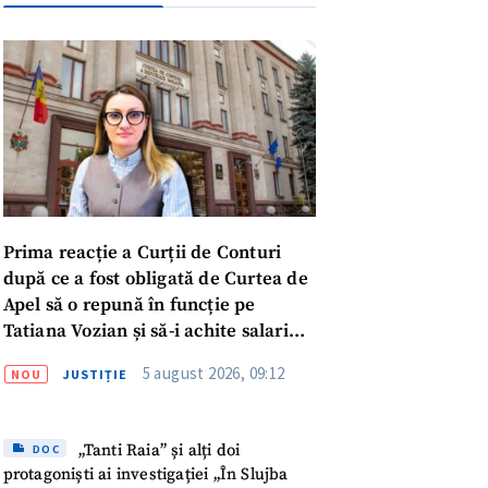
Prima reacție a Curții de Conturi
după ce a fost obligată de Curtea de
Apel să o repună în funcție pe
Tatiana Vozian și să-i achite salariul
„pentru absența forțată de la
5 august 2026, 09:12
NOU
JUSTIȚIE
muncă”
meu
„Tanti Raia” și alți doi
DOC
protagoniști ai investigației „În Slujba