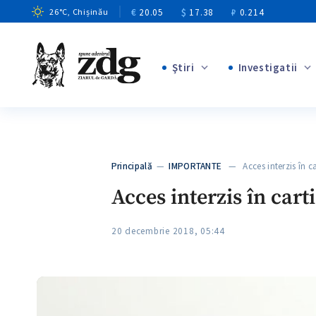
€
20.05
$
17.38
₽
0.214
26
°C
, Chișinău
Ştiri
Investigatii
+8
+4
+1
+12
Principală
—
IMPORTANTE
— Acces interzis în ca
+6
Acces interzis în cart
20 decembrie 2018, 05:44