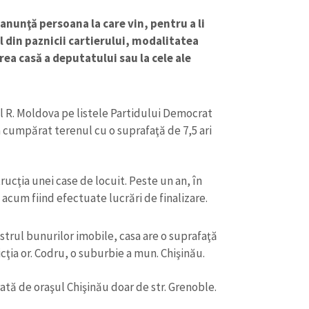
 anunţă persoana la care vin, pentru a li
 din paznicii cartierului, modalitatea
area casă a deputatului sau la cele ale
 R. Moldova pe listele Partidului Democrat
 cumpărat terenul cu o suprafaţă de 7,5 ari
ucţia unei case de locuit. Peste un an, în
, acum fiind efectuate lucrări de finalizare.
CONTACT SURSĂ
strul bunurilor imobile, casa are o suprafaţă
Sursă anonimă
+ Adaugă titlu
sdicţia or. Codru, o suburbie a mun. Chişinău.
Nume
+ Numele 
ată de oraşul Chişinău doar de str. Grenoble.
+ Încarcă imagine