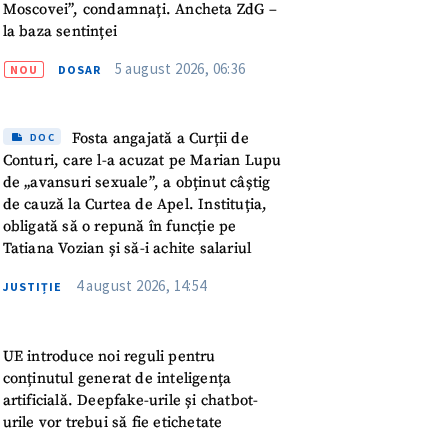
meu
Moscovei”, condamnați. Ancheta ZdG –
la baza sentinței
rsonal
5 august 2026, 06:36
NOU
DOSAR
ord cu
politica de
Fosta angajată a Curții de
DOC
Conturi, care l-a acuzat pe Marian Lupu
IREA
de „avansuri sexuale”, a obținut câștig
de cauză la Curtea de Apel. Instituția,
obligată să o repună în funcție pe
Tatiana Vozian și să-i achite salariul
4 august 2026, 14:54
JUSTIȚIE
UE introduce noi reguli pentru
conținutul generat de inteligența
artificială. Deepfake-urile și chatbot-
urile vor trebui să fie etichetate