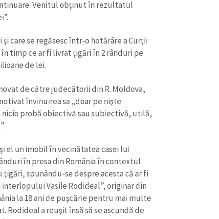
ontinuare. Venitul obţinut în rezultatul
i”.
i care se regăsesc într-o hotărâre a Curţii
 timp ce ar fi livrat ţigări în 2 rânduri pe
lioane de lei.
novat de către judecătorii din R. Moldova,
motivat învinuirea sa „doar pe nişte
nicio probă obiectivă sau subiectivă, utilă,
”.
i el un imobil în vecinătatea casei lui
ânduri în presa din România în contextul
 ţigări, spunându-se despre acesta că ar fi
i interlopului Vasile Rodideal”, originar din
nia la 18 ani de puşcărie pentru mai multe
at. Rodideal a reuşit însă să se ascundă de