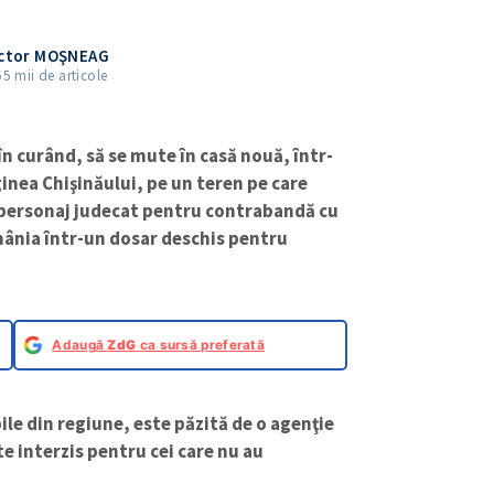
ictor MOŞNEAG
65 mii de articole
 curând, să se mute în casă nouă, într-
inea Chişinăului, pe un teren pe care
n personaj judecat pentru contrabandă cu
omânia într-un dosar deschis pentru
Adaugă
ZdG
ca sursă preferată
obile din regiune, este păzită de o agenţie
te interzis pentru cei care nu au