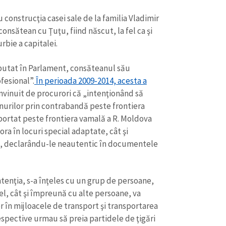
construcţia casei sale de la familia Vladimir
onsătean cu Ţuţu, fiind născut, la fel ca şi
rbie a capitalei.
putat în Parlament, consăteanul său
fesional”.
În perioada 2009-2014, acesta a
învinuit de procurori că „intenţionând să
unurilor prin contrabandă peste frontiera
sportat peste frontiera vamală a R. Moldova
ra în locuri special adaptate, cât şi
, declarându-le neautentic în documentele
ntenţia, s-a înţeles cu un grup de persoane,
el, cât şi împreună cu alte persoane, va
r în mijloacele de transport şi transportarea
spective urmau să preia partidele de ţigări