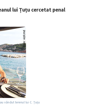
Email
+ Emailul 
+ Link media
anul lui Țuțu cercetat penal
Telefon
+ Telefon pe
Am citit și sunt de ac
+ Mesajul știrei
confidențialitate
.
TRIMITE ȘT
-au vândut terenul lui C. Țuțu