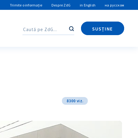
Trimite o informație
Despre ZdG
in English
на русском
SUSȚINE
Caută
Caută
8300 viz.