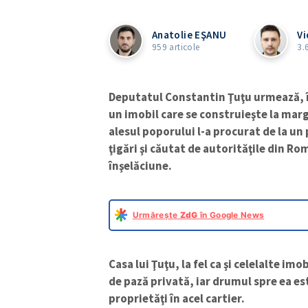
Anatolie EŞANU
V
959 articole
3.
Deputatul Constantin Ţuţu urmează, în
un imobil care se construieşte la marg
alesul poporului l-a procurat de la u
ţigări şi căutat de autorităţile din R
înşelăciune.
Urmărește
ZdG
în Google News
Casa lui Ţuţu, la fel ca şi celelalte im
de pază privată, iar drumul spre ea es
proprietăţi în acel cartier.