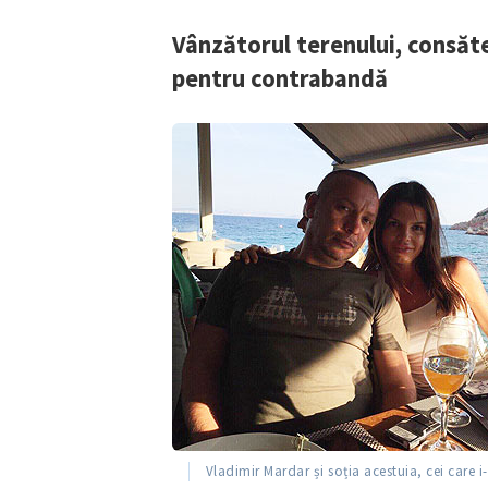
Link media
Vânzătorul terenului, consăte
pentru contrabandă
Mesajul știrei
Vladimir Mardar și soția acestuia, cei care i