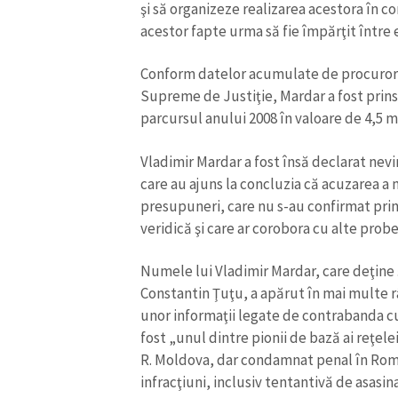
şi să organizeze realizarea acestora în c
acestor fapte urma să fie împărţit între e
Conform datelor acumulate de procurori ş
Supreme de Justiţie, Mardar a fost prins în
parcursul anului 2008 în valoare de 4,5 mi
Vladimir Mardar a fost însă declarat nevi
care au ajuns la concluzia că acuzarea a 
presupuneri, care nu s-au confirmat prin 
veridică şi care ar corobora cu alte probe
Numele lui Vladimir Mardar, care deţine ş
Constantin Ţuţu, a apărut în mai multe r
unor informaţii legate de contrabanda cu
fost „unul dintre pionii de bază ai reţele
R. Moldova, dar condamnat penal în Româ
infracţiuni, inclusiv tentantivă de asasin