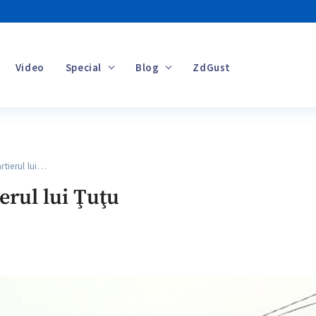
Video
Special
Blog
ZdGust
Banii tăi
rtierul lui…
ierul lui Ţuţu