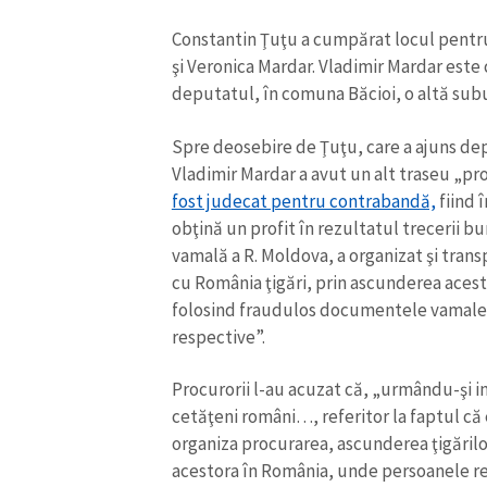
Constantin Ţuţu a cumpărat locul pentru 
şi Veronica Mardar. Vladimir Mardar este c
deputatul, în comuna Băcioi, o altă subu
Spre deosebire de Ţuţu, care a ajuns de
Vladimir Mardar a avut un alt traseu „pro
fost judecat pentru contrabandă,
fiind 
obţină un profit în rezultatul trecerii b
vamală a R. Moldova, a organizat şi tran
cu România ţigări, prin ascunderea acesto
folosind fraudulos documentele vamale
respective”.
Procurorii l-au acuzat că, „urmându-şi i
cetăţeni români…, referitor la faptul că 
organiza procurarea, ascunderea ţigărilo
acestora în România, unde persoanele re