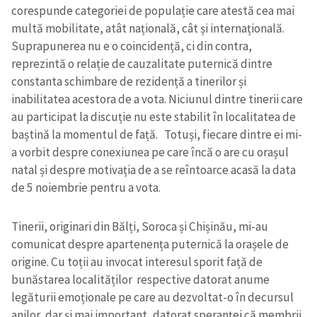
corespunde categoriei de populație care atestă cea mai
multă mobilitate, atât națională, cât și internațională.
Suprapunerea nu e o coincidență, ci din contra,
reprezintă o relație de cauzalitate puternică dintre
constanta schimbare de rezidență a tinerilor și
inabilitatea acestora de a vota. Niciunul dintre tinerii care
au participat la discuție nu este stabilit în localitatea de
baștină la momentul de față. Totuși, fiecare dintre ei mi-
a vorbit despre conexiunea pe care încă o are cu orașul
natal și despre motivația de a se reîntoarce acasă la data
de 5 noiembrie pentru a vota.
Tinerii, originari din Bălți, Soroca și Chișinău, mi-au
comunicat despre apartenența puternică la orașele de
origine. Cu toții au invocat interesul sporit față de
bunăstarea localităților respective datorat anume
legăturii emoționale pe care au dezvoltat-o în decursul
anilor, dar și mai important, datorat speranței că membrii