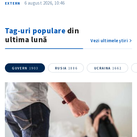
Telefon
+ Telefon personal
6 august 2026, 10:46
EXTERN
Am citit și sunt de
acord cu
politica de
Tag-uri populare
din
confidențialitate
.
ultima lună
Vezi ultimele știri
TRIMITE ȘTIREA
GUVERN
1903
RUSIA
1886
UCRAINA
1662