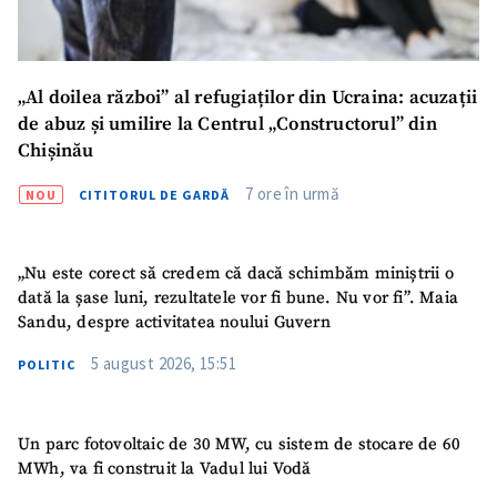
„Al doilea război” al refugiaților din Ucraina: acuzații
de abuz și umilire la Centrul „Constructorul” din
Chișinău
7 ore în urmă
NOU
CITITORUL DE GARDĂ
SUSȚINE
„Nu este corect să credem că dacă schimbăm miniștrii o
dată la șase luni, rezultatele vor fi bune. Nu vor fi”. Maia
Sandu, despre activitatea noului Guvern
5 august 2026, 15:51
POLITIC
Un parc fotovoltaic de 30 MW, cu sistem de stocare de 60
MWh, va fi construit la Vadul lui Vodă