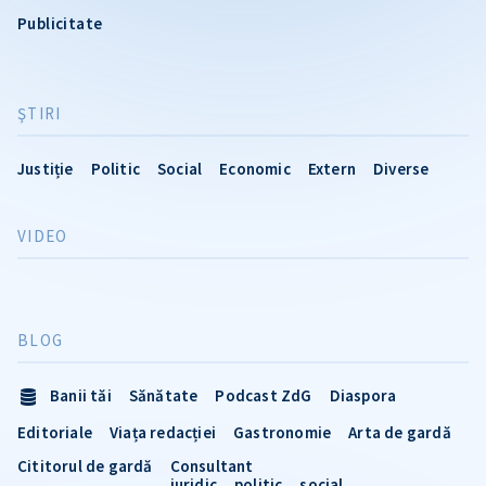
Publicitate
ŞTIRI
Justiție
Politic
Social
Economic
Extern
Diverse
VIDEO
BLOG
Banii tăi
Sănătate
Podcast ZdG
Diaspora
Editoriale
Viața redacției
Gastronomie
Arta de gardă
Cititorul de gardă
Consultant
juridic
politic
social