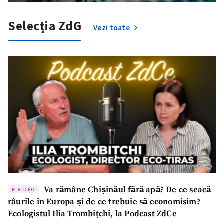
Selecția ZdG
Vezi toate
Va rămâne Chișinăul fără apă? De ce seacă
VIDEO
ȘTIREA MEA
râurile în Europa și de ce trebuie să economisim?
Ecologistul Ilia Trombițchi, la Podcast ZdCe
Titlu știre
+ Adaugă titlu