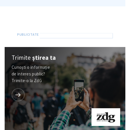
Trimite
știrea ta
Cunoști o informație
de interes public?
Trimite-o la ZdG