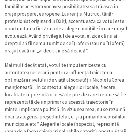
familiilor acestora vor avea posibilitatea să trăiască în
orașe prospere, europene. Laurențiu Mutruc, tânăr
profesionist originar din Bălți, accentuează că votul este
oportunitatea fiecăruia de a alege condițiile în care orașul
evoluează. Având privilegiul de a vota, el zice că nu ai
dreptul să fii nemulțumit de ce îți oferă (sau nu îți oferă)
orașul dacă nu „ai decis cine să decidă”.
Mai mult decât atât, votul te împuternicește cu
autoritatea necesară pentru a influența traiectoria
optimizării nivelului de viață al societății. Nicoleta Gorea
menționează: „În contextul alegerilor locale, fiecare
localitate reprezintă o piesă de puzzle care trebuie să fie
reprezentată de un primar cu această traiectorie în
minte. Implicarea politică, în viziunea mea, nu se rezumă
doar la alegerea președintelui, ci și a primarilor/consiliilor
municipale etc.” Alegerile locale în special, reprezintă
șansa de a face schimbări palpabile datorită oportunității