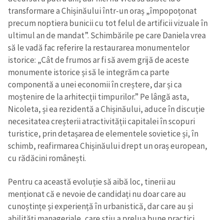
transformare a Chișinăului într-un oraș „împopoțonat
precum noptiera bunicii cu tot felul de artificii vizuale în
ultimul an de mandat”. Schimbările pe care Daniela vrea
să le vadă fac referire la restaurarea monumentelor
istorice: „Cât de frumos ar fi să avem grijă de aceste
monumente istorice și să le integrăm ca parte
componentă a unei economii în creștere, dar și ca
moștenire de la arhitecții timpurilor.” Pe lângă asta,
Nicoleta, și ea rezidentă a Chișinăului, aduce în discuție
Trimite o informație
Despre ZdG
necesitatea creșterii atractivității capitalei în scopuri
in English
на русском
turistice, prin detașarea de elementele sovietice și, în
schimb, reafirmarea Chișinăului drept un oraș european,
cu rădăcini românești.
Pentru ca această evoluție să aibă loc, tinerii au
menționat că e nevoie de candidați nu doar care au
cunoștințe și experiență în urbanistică, dar care au și
abilități manageriale, care știu a prelua bune practici