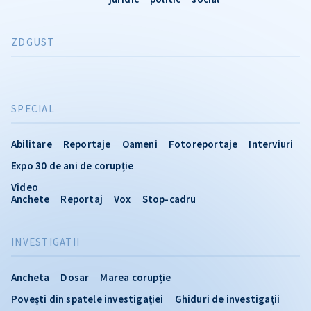
ZDGUST
SPECIAL
Abilitare
Reportaje
Oameni
Fotoreportaje
Interviuri
Expo 30 de ani de corupție
Video
Anchete
Reportaj
Vox
Stop-cadru
INVESTIGATII
Ancheta
Dosar
Marea corupție
Povești din spatele investigației
Ghiduri de investigații