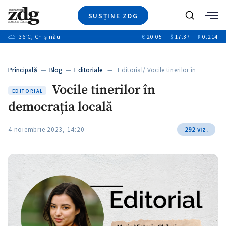
SUSȚINE ZDG
+2
Caută
+1
36
°C
, Chișinău
€
20.05
$
17.37
₽
0.214
Ştiri
+12
+8
Investigatii
Banii tăi
+1
+4
Principală
—
Blog
—
Editoriale
— Editorial/ Vocile tinerilor în
Video
democrația…
+1
Vocile tinerilor în
Special
EDITORIAL
democrația locală
Blog
+1
ZdGust
4 noiembrie 2023, 14:20
292 viz.
+1