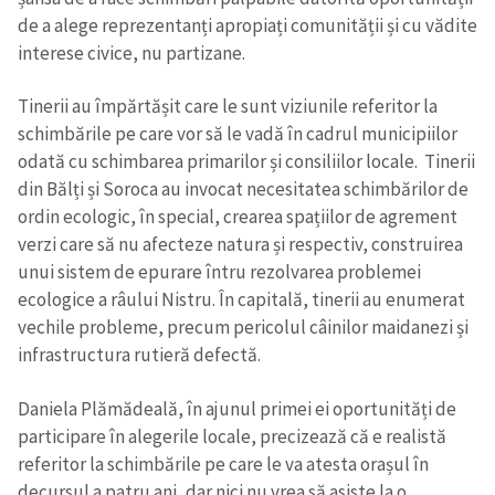
de a alege reprezentanți apropiați comunității și cu vădite
interese civice, nu partizane.
Tinerii au împărtășit care le sunt viziunile referitor la
schimbările pe care vor să le vadă în cadrul municipiilor
odată cu schimbarea primarilor și consiliilor locale. Tinerii
din Bălți și Soroca au invocat necesitatea schimbărilor de
ordin ecologic, în special, crearea spațiilor de agrement
verzi care să nu afecteze natura și respectiv, construirea
unui sistem de epurare întru rezolvarea problemei
ecologice a râului Nistru. În capitală, tinerii au enumerat
vechile probleme, precum pericolul câinilor maidanezi și
infrastructura rutieră defectă.
Daniela Plămădeală, în ajunul primei ei oportunități de
participare în alegerile locale, precizează că e realistă
referitor la schimbările pe care le va atesta orașul în
decursul a patru ani, dar nici nu vrea să asiste la o