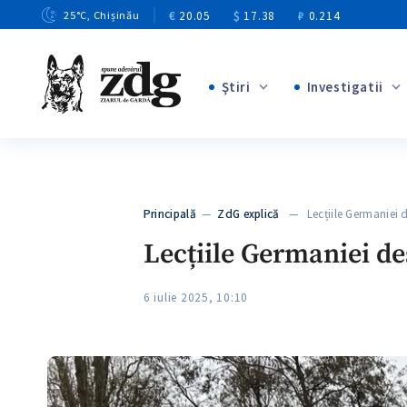
€
20.05
$
17.38
₽
0.214
25
°C
, Chișinău
Ştiri
Investigatii
+8
+4
+1
+12
+1
Principală
—
ZdG explică
— Lecțiile Germaniei 
+5
Lecțiile Germaniei de
6 iulie 2025, 10:10