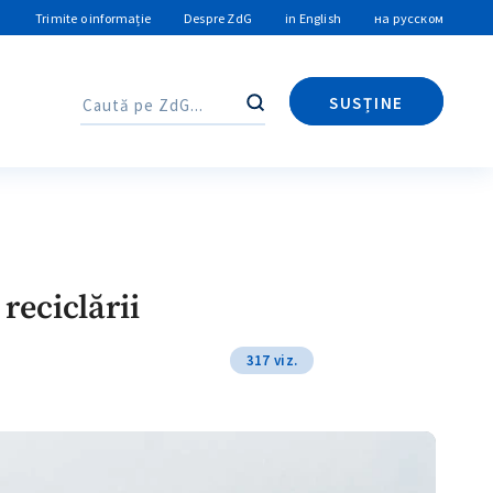
Trimite o informație
Despre ZdG
in English
на русском
SUSȚINE
Caută
Caută
reciclării
317 viz.