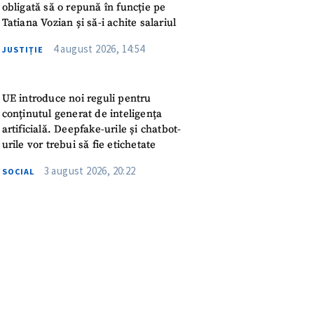
meu
obligată să o repună în funcție pe
Tatiana Vozian și să-i achite salariul
rsonal
4 august 2026, 14:54
JUSTIȚIE
ord cu
politica de
UE introduce noi reguli pentru
conținutul generat de inteligența
IREA
artificială. Deepfake-urile și chatbot-
urile vor trebui să fie etichetate
3 august 2026, 20:22
SOCIAL