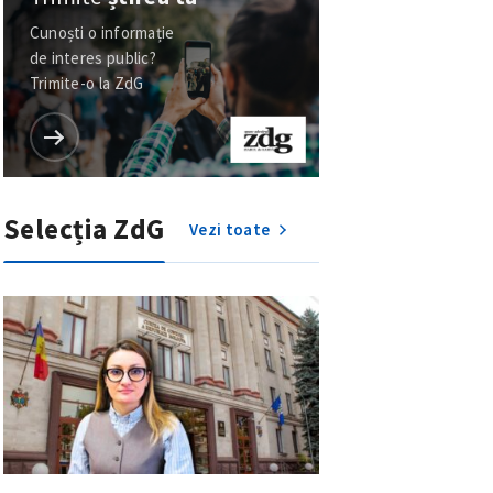
Cunoști o informație
de interes public?
Trimite-o la ZdG
Selecția ZdG
Vezi toate