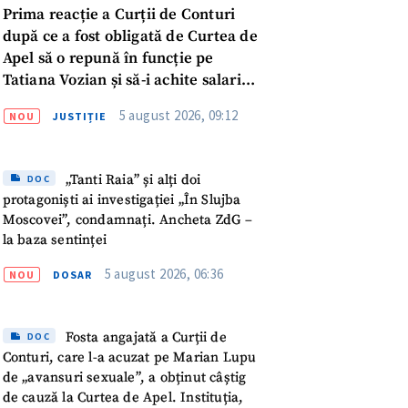
Prima reacție a Curții de Conturi
după ce a fost obligată de Curtea de
Apel să o repună în funcție pe
Tatiana Vozian și să-i achite salariul
„pentru absența forțată de la
5 august 2026, 09:12
NOU
JUSTIȚIE
muncă”
„Tanti Raia” și alți doi
DOC
protagoniști ai investigației „În Slujba
Moscovei”, condamnați. Ancheta ZdG –
la baza sentinței
5 august 2026, 06:36
NOU
DOSAR
Fosta angajată a Curții de
DOC
Conturi, care l-a acuzat pe Marian Lupu
meu
de „avansuri sexuale”, a obținut câștig
de cauză la Curtea de Apel. Instituția,