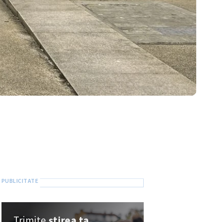
Trimite
știrea ta