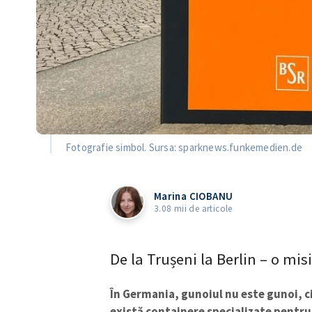
Fotografie simbol. Sursa: sparknews.funkemedien.de
Marina CIOBANU
3.08 mii de articole
De la Trușeni la Berlin – o mis
În Germania, gunoiul nu este gunoi, ci 
există containere specializate pentru p