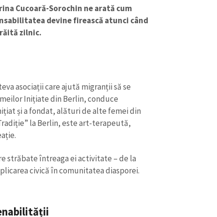
orina Cucoară-Sorochin ne arată cum
nsabilitatea devine firească atunci când
răită zilnic.
va asociații care ajută migranții să se
eilor Inițiate din Berlin, conduce
ițiat și a fondat, alături de alte femei din
Tradiție” la Berlin, este art-terapeută,
ație.
CONTACT SURSĂ
re străbate întreaga ei activitate – de la
Sursă anonimă
mplicarea civică în comunitatea diasporei.
+ Adaugă titlu
Nume
+ Numele 
+ Încarcă imagine
nabilității