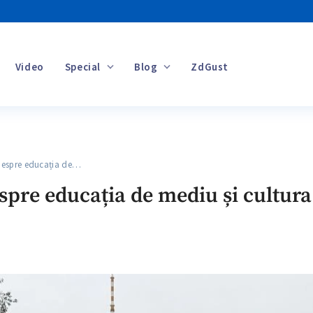
Video
Special
Blog
ZdGust
Banii tăi
despre educația de…
spre educația de mediu și cultura 