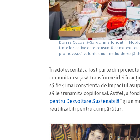
Dorina Cucoară-Sorochin a fondat în Mold
femeilor active care consumă conștient, cre
promovează valorile unui mediu de viață du
În adolescență, a fost parte din proiect
comunitatea și să transforme idei în acț
să fie și mai conștientă de impactul asup
să le transmită copiilor săi. Astfel, a fon
pentru Dezvoltare Sustenabilă
” și un m
reutilizabili pentru cumpărături.