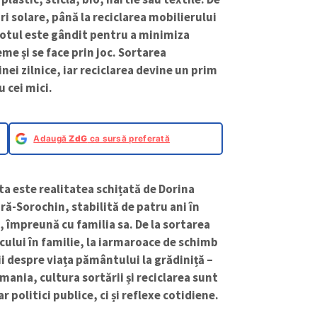
uri solare, până la reciclarea mobilierului
otul este gândit pentru a minimiza
me și se face prin joc. Sortarea
inei zilnice, iar reciclarea devine un prim
 cei mici.
Adaugă
ZdG
ca sursă preferată
a este realitatea schițată de Dorina
ă-Sorochin, stabilită de patru ani în
, împreună cu familia sa.
De la sortarea
cului în familie, la iarmaroace de schimb
ții despre viața pământului la grădiniță –
mania, cultura sortării și reciclarea sunt
r politici publice, ci și reflexe cotidiene.