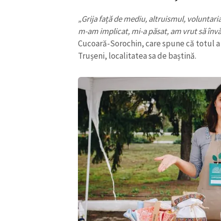
Link media
„Grija față de mediu, altruismul, voluntari
m-am implicat, mi-a păsat, am vrut să învăț
Cucoară-Sorochin, care spune că totul a 
Trușeni, localitatea sa de baștină.
Mesajul știrei