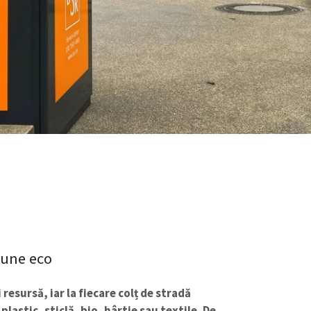
iune eco
resursă, iar la fiecare colț de stradă
lastic, sticlă, bio, hârtie sau textile. De