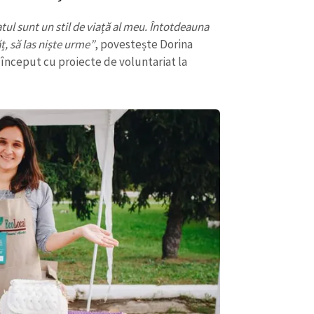
Email
+ Emailul 
+ Link media
atul sunt un stil de viață al meu. Întotdeauna
Telefon
, să las niște urme”
, povestește Dorina
+ Telefon pe
început cu proiecte de voluntariat la
Am citit și sunt de ac
+ Mesajul știrei
confidențialitate
.
TRIMITE ȘT