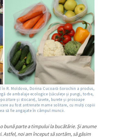
ial în R. Moldova, Dorina Cucoară-Sorochin a produs,
argă de ambalaje ecologice (săculețe și pungi, torbe,
depozitare și stocare), lavete, burete și prosoape
ucere au fost antrenate mame solitare, cu mulți copiii
tea să fie angajate în câmpul muncii.
 o bună parte a timpului la bucătărie. Și anume
. Astfel, noi am început să sortăm, să găsim