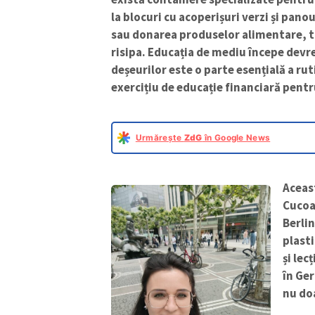
la blocuri cu acoperișuri verzi și pano
sau donarea produselor alimentare, t
risipa. Educația de mediu începe devre
deșeurilor este o parte esențială a rut
exercițiu de educație financiară pentru
Urmărește
ZdG
în Google News
Aceast
Cucoar
Berlin
plasti
și lec
în Ger
nu doa