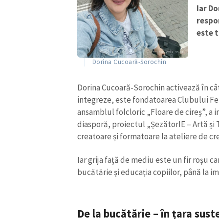
Iar D
respo
este t
Dorina Cucoară-Sorochin
Dorina Cucoară-Sorochin activează în câte
integreze, este fondatoarea Clubului Fem
ansamblul folcloric „Floare de cireș”, a in
diasporă, proiectul „ȘezătorIE – Artă și 
creatoare și formatoare la ateliere de cre
ȘTIREA MEA
Iar grija față de mediu este un fir roșu ca
bucătărie și educația copiilor, până la i
Titlu știre
Fotografie
De la bucătărie – în țara suste