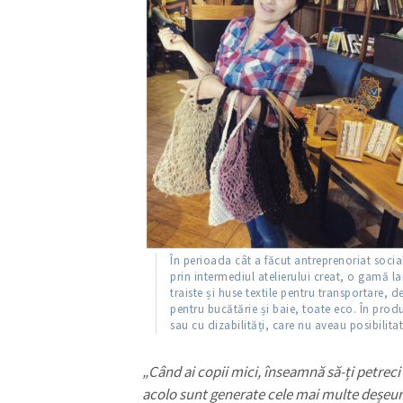
În perioada cât a făcut antreprenoriat soc
prin intermediul atelierului creat, o gamă l
traiste și huse textile pentru transportare, 
pentru bucătărie și baie, toate eco. În prod
sau cu dizabilități, care nu aveau posibilita
„Când ai copii mici, înseamnă să-ți petreci
acolo sunt generate cele mai multe deșeuri