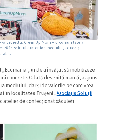
ova proiectul Green Up Mom – o comunitate a
ează în spiritul armonios mediului, educă și
rabil.
ul „Ecomania”, unde a învățat să mobilizeze
iuni concrete. Odată devenită mamă, a ajuns
ra mediului, dar și de valorile pe care vrea
dat în localitatea Trușeni „
Asociația Soluții
ic atelier de confecționat săculeți