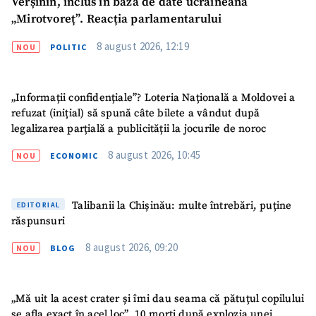
Verșinin, inclus în baza de date ucraineană
„Mirotvoreț”. Reacția parlamentarului
8 august 2026, 12:19
NOU
POLITIC
„Informații confidențiale”? Loteria Națională a Moldovei a
refuzat (inițial) să spună câte bilete a vândut după
legalizarea parțială a publicității la jocurile de noroc
8 august 2026, 10:45
NOU
ECONOMIC
Talibanii la Chișinău: multe întrebări, puține
EDITORIAL
răspunsuri
8 august 2026, 09:20
NOU
BLOG
„Mă uit la acest crater și îmi dau seama că pătuțul copilului
se afla exact în acel loc”. 10 morți după explozia unei