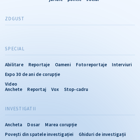
ZDGUST
SPECIAL
Abilitare
Reportaje
Oameni
Fotoreportaje
Interviuri
Expo 30 de ani de corupție
Video
Anchete
Reportaj
Vox
Stop-cadru
INVESTIGATII
Ancheta
Dosar
Marea corupție
Povești din spatele investigației
Ghiduri de investigații