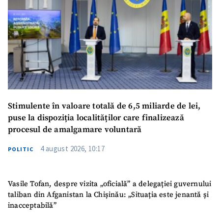
Stimulente în valoare totală de 6,5 miliarde de lei,
puse la dispoziția localităților care finalizează
procesul de amalgamare voluntară
4 august 2026, 10:17
POLITIC
Vasile Tofan, despre vizita „oficială” a delegației guvernului
taliban din Afganistan la Chișinău: „Situația este jenantă și
inacceptabilă”