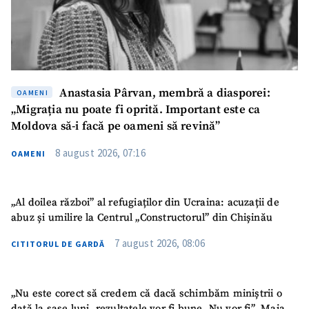
Anastasia Pârvan, membră a diasporei:
OAMENI
„Migrația nu poate fi oprită. Important este ca
Moldova să-i facă pe oameni să revină”
8 august 2026, 07:16
OAMENI
„Al doilea război” al refugiaților din Ucraina: acuzații de
abuz și umilire la Centrul „Constructorul” din Chișinău
7 august 2026, 08:06
CITITORUL DE GARDĂ
„Nu este corect să credem că dacă schimbăm miniștrii o
dată la șase luni, rezultatele vor fi bune. Nu vor fi”. Maia