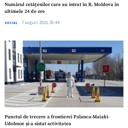
Numărul cetățenilor care au intrat în R. Moldova în
ultimele 24 de ore
Mesajul știrei
+ Mesajul știrei
7 august 2020, 05:44
SOCIAL
CONTACT SURSĂ
Sursă anonimă
Nume
+ Numele meu
Email
+ Emailul meu
Telefon
+ Telefon personal
Am citit și sunt de
acord cu
politica de
Punctul de trecere a frontierei Palanca-Maiaki-
confidențialitate
.
Udobnoe și-a sistat activitatea