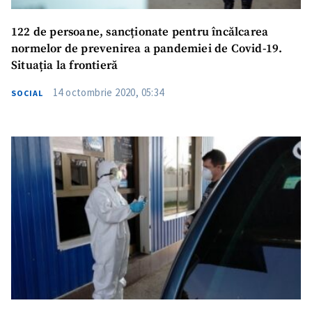
122 de persoane, sancționate pentru încălcarea
normelor de prevenirea a pandemiei de Covid-19.
Situația la frontieră
14 octombrie 2020, 05:34
SOCIAL
ȘTIREA MEA
Titlu știre
+ Adaugă titlu
Fotografie
+ Încarcă imagine
Link media
+ Link media