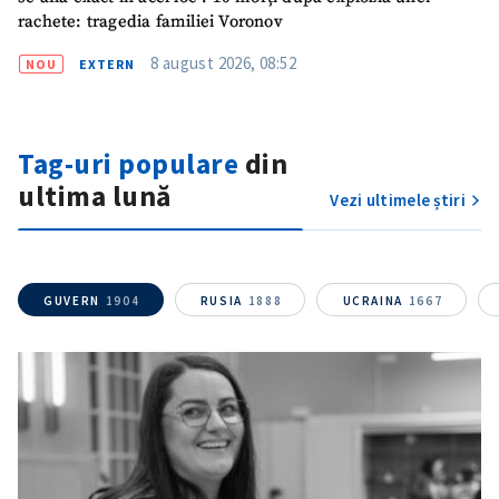
rachete: tragedia familiei Voronov
8 august 2026, 08:52
NOU
EXTERN
Tag-uri populare
din
ultima lună
Vezi ultimele știri
GUVERN
1904
RUSIA
1888
UCRAINA
1667