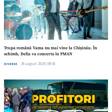
Trimite o informație
Despre ZdG
in English
на русском
Trupa română Vama nu mai vine la Chișinău. În
schimb, Delia va concerta în PMAN
26 august 2024, 08:41
DIVERSE