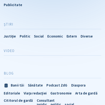
Publicitate
ŞTIRI
Justiție
Politic
Social
Economic
Extern
Diverse
VIDEO
BLOG
Banii tăi
Sănătate
Podcast ZdG
Diaspora
Editoriale
Viața redacției
Gastronomie
Arta de gardă
Cititorul de gardă
Consultant
juridic
politic
social