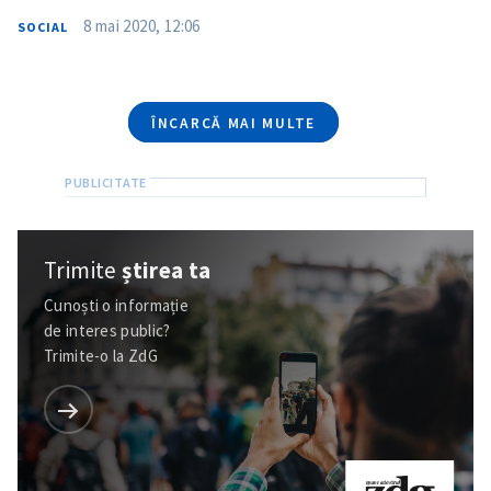
TRIMITE ȘTIREA
8 mai 2020, 12:06
SOCIAL
ÎNCARCĂ MAI MULTE
Trimite
știrea ta
Cunoști o informație
de interes public?
Trimite-o la ZdG