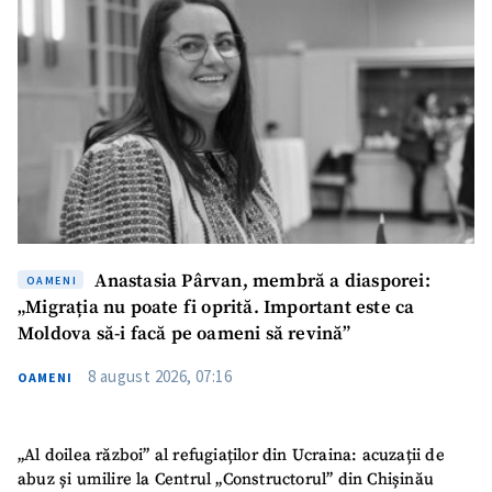
Anastasia Pârvan, membră a diasporei:
OAMENI
„Migrația nu poate fi oprită. Important este ca
Moldova să-i facă pe oameni să revină”
8 august 2026, 07:16
OAMENI
„Al doilea război” al refugiaților din Ucraina: acuzații de
abuz și umilire la Centrul „Constructorul” din Chișinău