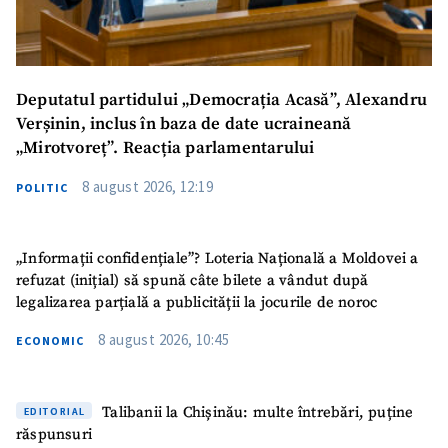
Deputatul partidului „Democrația Acasă”, Alexandru
Verșinin, inclus în baza de date ucraineană
„Mirotvoreț”. Reacția parlamentarului
8 august 2026, 12:19
POLITIC
„Informații confidențiale”? Loteria Națională a Moldovei a
refuzat (inițial) să spună câte bilete a vândut după
legalizarea parțială a publicității la jocurile de noroc
8 august 2026, 10:45
ECONOMIC
Talibanii la Chișinău: multe întrebări, puține
EDITORIAL
răspunsuri