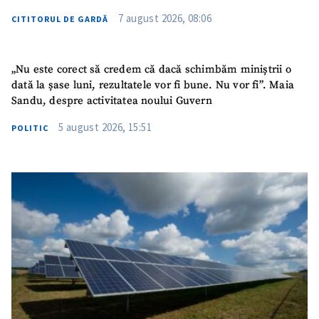
7 august 2026, 08:06
CITITORUL DE GARDĂ
„Nu este corect să credem că dacă schimbăm miniștrii o
dată la șase luni, rezultatele vor fi bune. Nu vor fi”. Maia
Sandu, despre activitatea noului Guvern
5 august 2026, 15:51
POLITIC
ȘTIREA MEA
Titlu știre
+ Adaugă titlu
Fotografie
+ Încarcă imagine
Link media
+ Link media