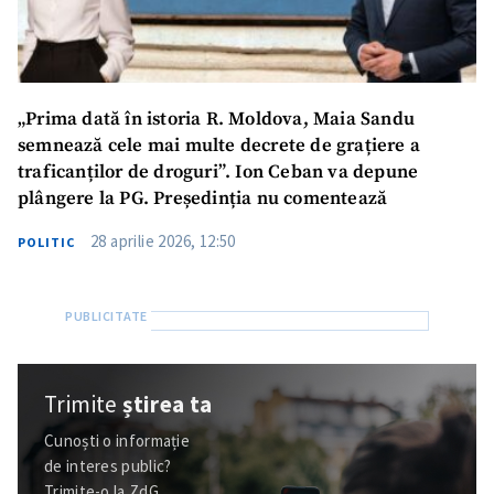
„Prima dată în istoria R. Moldova, Maia Sandu
semnează cele mai multe decrete de grațiere a
traficanților de droguri”. Ion Ceban va depune
plângere la PG. Președinția nu comentează
28 aprilie 2026, 12:50
POLITIC
Trimite
știrea ta
Cunoști o informație
de interes public?
Trimite-o la ZdG