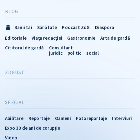
BLOG
Banii tăi
Sănătate
Podcast ZdG
Diaspora
Editoriale
Viața redacției
Gastronomie
Arta de gardă
Cititorul de gardă
Consultant
juridic
politic
social
ZDGUST
SPECIAL
Abilitare
Reportaje
Oameni
Fotoreportaje
Interviuri
Expo 30 de ani de corupție
Video