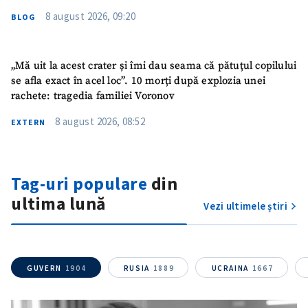
8 august 2026, 09:20
BLOG
„Mă uit la acest crater și îmi dau seama că pătuțul copilului
se afla exact în acel loc”. 10 morți după explozia unei
rachete: tragedia familiei Voronov
8 august 2026, 08:52
EXTERN
Trimite o informație
Despre ZdG
in English
на русском
Tag-uri populare
din
ultima lună
Vezi ultimele știri
GUVERN
1904
RUSIA
1889
UCRAINA
1667