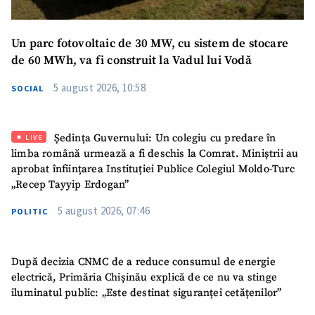
Mesajul știrei
+ Mesajul știrei
Un parc fotovoltaic de 30 MW, cu sistem de stocare
de 60 MWh, va fi construit la Vadul lui Vodă
CONTACT SURSĂ
5 august 2026, 10:58
SOCIAL
Sursă anonimă
Nume
+ Numele meu
Ședința Guvernului: Un colegiu cu predare în
LIVE
limba română urmează a fi deschis la Comrat. Miniștrii au
Email
+ Emailul meu
aprobat înființarea Instituției Publice Colegiul Moldo-Turc
„Recep Tayyip Erdogan”
Telefon
+ Telefon personal
5 august 2026, 07:46
POLITIC
Am citit și sunt de
acord cu
politica de
După decizia CNMC de a reduce consumul de energie
confidențialitate
.
electrică, Primăria Chișinău explică de ce nu va stinge
iluminatul public: „Este destinat siguranței cetățenilor”
TRIMITE ȘTIREA