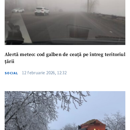
Trimite o informație
Despre ZdG
in English
на русском
Alertă meteo: cod galben de ceață pe întreg teritoriul
țării
12 februarie 2026, 12:32
SOCIAL