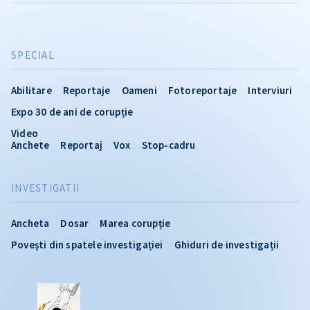
SPECIAL
Abilitare
Reportaje
Oameni
Fotoreportaje
Interviuri
Expo 30 de ani de corupție
Video
Anchete
Reportaj
Vox
Stop-cadru
INVESTIGATII
Ancheta
Dosar
Marea corupție
Povești din spatele investigației
Ghiduri de investigații