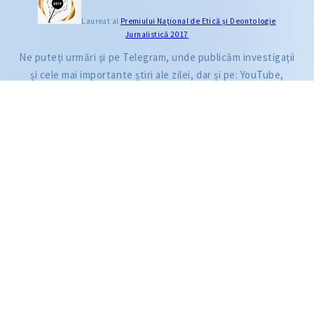
CITEȘTE
Laureat al
Premiului Naţional de Etică și Deontologie
Jurnalistică 2017
Citește articolul
Ne puteți urmări și pe Telegram, unde publicăm investigații
și cele mai importante știri ale zilei, dar și pe: YouTube,
Facebook, Instagram și TikTok.
ZdG este membru al rețelei globale a jurnaliștilor de investigație (GIJN).
2004—2026 © Ziarul de Gardă.
Toate drepturile rezervate.
Dezvoltat de
SENSMEDIA