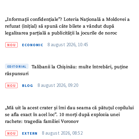
„Informații confidențiale”? Loteria Națională a Moldovei a
refuzat (inițial) să spună câte bilete a vândut după
legalizarea parțială a publicității la jocurile de noroc
8 august 2026, 10:45
NOU
ECONOMIC
Talibanii la Chișinău: multe întrebări, puține
EDITORIAL
răspunsuri
8 august 2026, 09:20
NOU
BLOG
„Mă uit la acest crater și îmi dau seama că pătuțul copilului
se afla exact în acel loc”. 10 morți după explozia unei
rachete: tragedia familiei Voronov
8 august 2026, 08:52
NOU
EXTERN