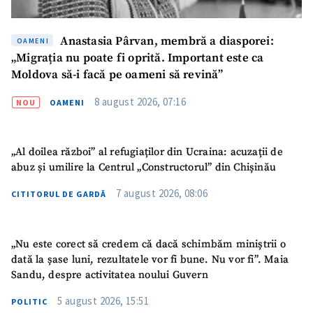
Anastasia Pârvan, membră a diasporei:
OAMENI
„Migrația nu poate fi oprită. Important este ca
Moldova să-i facă pe oameni să revină”
8 august 2026, 07:16
NOU
OAMENI
„Al doilea război” al refugiaților din Ucraina: acuzații de
abuz și umilire la Centrul „Constructorul” din Chișinău
7 august 2026, 08:06
CITITORUL DE GARDĂ
„Nu este corect să credem că dacă schimbăm miniștrii o
dată la șase luni, rezultatele vor fi bune. Nu vor fi”. Maia
Sandu, despre activitatea noului Guvern
5 august 2026, 15:51
POLITIC