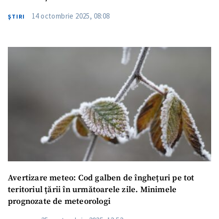
14 octombrie 2025, 08:08
ŞTIRI
ȘTIREA MEA
Titlu știre
+ Adaugă titlu
Fotografie
+ Încarcă imagine
Avertizare meteo: Cod galben de înghețuri pe tot
teritoriul țării în următoarele zile. Minimele
Link media
+ Link media
prognozate de meteorologi