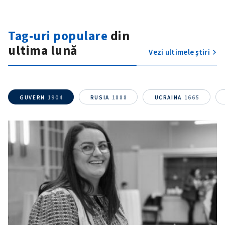
Tag-uri populare
din
ultima lună
Vezi ultimele știri
GUVERN
1904
RUSIA
1888
UCRAINA
1665