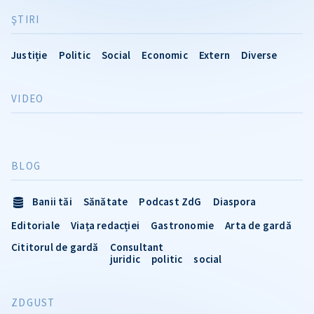
ŞTIRI
Justiție
Politic
Social
Economic
Extern
Diverse
VIDEO
BLOG
Banii tăi
Sănătate
Podcast ZdG
Diaspora
Editoriale
Viața redacției
Gastronomie
Arta de gardă
Cititorul de gardă
Consultant
juridic
politic
social
ZDGUST