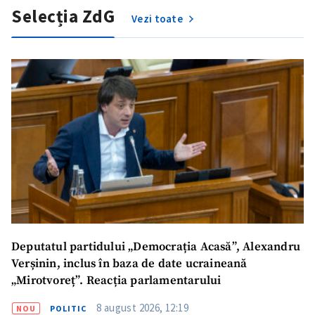
Selecția ZdG
Vezi toate
SUSȚINE
Deputatul partidului „Democrația Acasă”, Alexandru
Verșinin, inclus în baza de date ucraineană
„Mirotvoreț”. Reacția parlamentarului
8 august 2026, 12:19
NOU
POLITIC