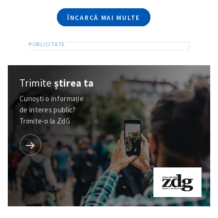
ÎNCARCĂ MAI MULTE
Trimite
știrea ta
Cunoști o informație
de interes public?
Trimite-o la ZdG