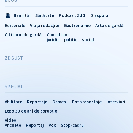
BLOG
Banii tăi
Sănătate
Podcast ZdG
Diaspora
Editoriale
Viața redacției
Gastronomie
Arta de gardă
Cititorul de gardă
Consultant
juridic
politic
social
ZDGUST
SPECIAL
Abilitare
Reportaje
Oameni
Fotoreportaje
Interviuri
Expo 30 de ani de corupție
Video
Anchete
Reportaj
Vox
Stop-cadru