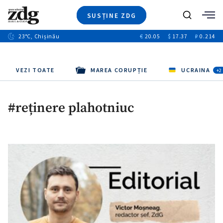
SUSȚINE ZDG
+4
Caută
+1
23
°C
, Chișinău
€
20.05
$
17.37
₽
0.214
Ştiri
+13
+10
Investigatii
Banii tăi
+3
Video
VEZI TOATE
MAREA CORUPȚIE
UCRAINA
+2
Special
Blog
#reținere plahotniuc
+1
ZdGust