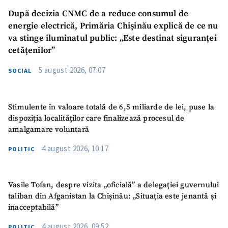
Email
+ Emailul meu
După decizia CNMC de a reduce consumul de
energie electrică, Primăria Chișinău explică de ce nu
va stinge iluminatul public: „Este destinat siguranței
Telefon
+ Telefon personal
cetățenilor”
Am citit și sunt de
5 august 2026, 07:07
SOCIAL
acord cu
politica de
confidențialitate
.
TRIMITE ȘTIREA
Stimulente în valoare totală de 6,5 miliarde de lei, puse la
dispoziția localităților care finalizează procesul de
amalgamare voluntară
4 august 2026, 10:17
POLITIC
Vasile Tofan, despre vizita „oficială” a delegației guvernului
taliban din Afganistan la Chișinău: „Situația este jenantă și
inacceptabilă”
4 august 2026, 09:52
POLITIC