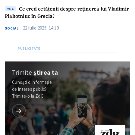
Ce cred cetățenii despre reținerea lui Vladimir
VOX
Plahotniuc în Grecia?
22 iulie 2025, 14:10
SOCIAL
Trimite
știrea ta
Cunoști o informație
de interes public?
Trimite-o la ZdG