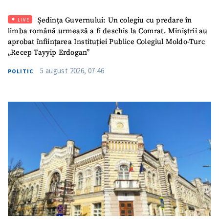
ȘTIREA MEA
Ședința Guvernului: Un colegiu cu predare în
LIVE
Titlu știre
+ Adaugă titlu
limba română urmează a fi deschis la Comrat. Miniștrii au
aprobat înființarea Instituției Publice Colegiul Moldo-Turc
„Recep Tayyip Erdogan”
Fotografie
+ Încarcă imagine
5 august 2026, 07:46
POLITIC
Link media
+ Link media
Mesajul știrei
+ Mesajul știrei
CONTACT SURSĂ
Sursă anonimă
Nume
+ Numele meu