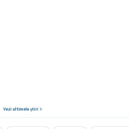
CONTACT SURSĂ
Sursă anonimă
+ Adaugă titlu
Nume
+ Numele 
+ Încarcă imagine
Vezi ultimele știri
Email
+ Emailul 
+ Link media