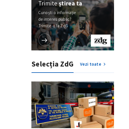
Trimite
știrea ta
Cunoști o informație
de interes public?
Trimite-o la ZdG
Selecția ZdG
Vezi toate