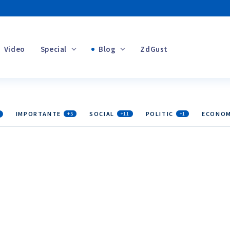
Video
Special
Blog
ZdGust
Banii tăi
IMPORTANTE
SOCIAL
POLITIC
ECONOM
+5
+11
+1
+1