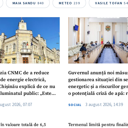
Telefon
+ Telefon pe
MAIA SANDU
840
METEO
239
VASILE TOFAN
5
Am citit și sunt de ac
+ Mesajul știrei
confidențialitate
.
TRIMITE ȘT
zia CNMC de a reduce
Guvernul anunță noi măsu
de energie electrică,
gestionarea situației din s
Chișinău explică de ce nu
energetic și a riscurilor g
iluminatul public: „Este
o potențială criză de apă: r
iguranței cetățenilor”
privind utilizarea apei pot
august 2026, 07:07
3 august 2026, 14:39
SOCIAL
în valoare totală de 6,5
Termenul limită pentru finali