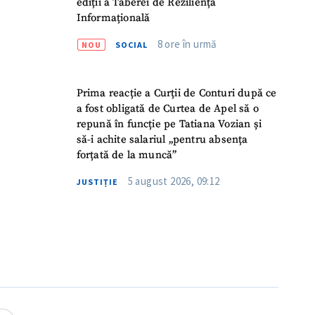
ediții a Taberei de Reziliență
Informațională
8 ore în urmă
NOU
SOCIAL
Prima reacție a Curții de Conturi după ce
a fost obligată de Curtea de Apel să o
repună în funcție pe Tatiana Vozian și
să-i achite salariul „pentru absența
forțată de la muncă”
5 august 2026, 09:12
JUSTIȚIE
meu
meu