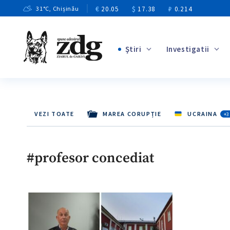
€
20.05
$
17.38
₽
0.214
31
°C
, Chișinău
Ştiri
Investigatii
+4
+1
+11
VEZI TOATE
MAREA CORUPȚIE
UCRAINA
+3
+8
+5
#profesor concediat