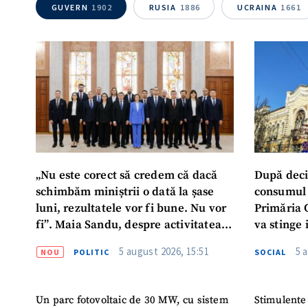
GUVERN
1902
RUSIA
1886
UCRAINA
1661
Mesajul știrei
„Nu este corect să credem că dacă
După deci
schimbăm miniștrii o dată la șase
consumul 
luni, rezultatele vor fi bune. Nu vor
Primăria 
fi”. Maia Sandu, despre activitatea
va stinge 
noului Guvern
destinat s
5 august 2026, 15:51
5 
NOU
POLITIC
SOCIAL
Un parc fotovoltaic de 30 MW, cu sistem
Stimulente 