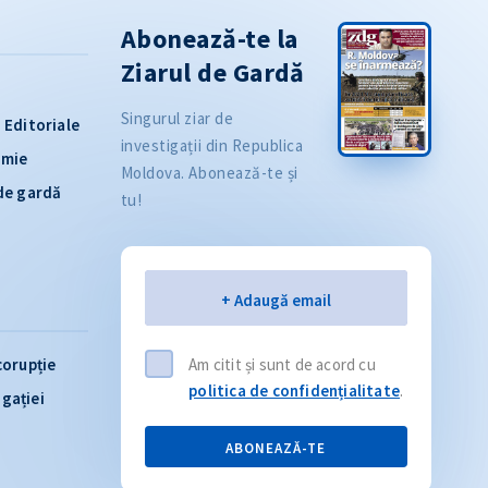
Abonează-te la
Ziarul de Gardă
Singurul ziar de
Editoriale
investigații din Republica
omie
Moldova. Abonează-te și
 de gardă
tu!
Email
+ Adaugă email
corupție
Am citit și sunt de acord cu
politica de confidențialitate
.
igației
ABONEAZĂ-TE