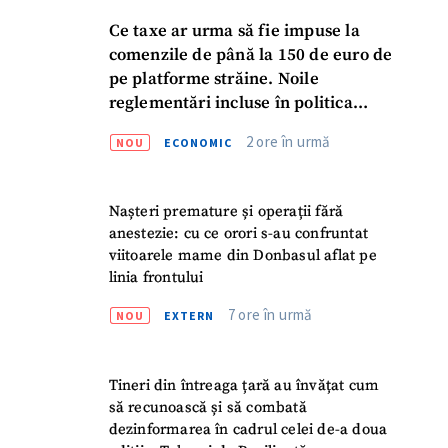
Ce taxe ar urma să fie impuse la
comenzile de până la 150 de euro de
pe platforme străine. Noile
reglementări incluse în politica
fiscală publicată pentru consultări
2 ore în urmă
NOU
ECONOMIC
Nașteri premature și operații fără
anestezie: cu ce orori s-au confruntat
viitoarele mame din Donbasul aflat pe
linia frontului
7 ore în urmă
NOU
EXTERN
Tineri din întreaga țară au învățat cum
să recunoască și să combată
dezinformarea în cadrul celei de-a doua