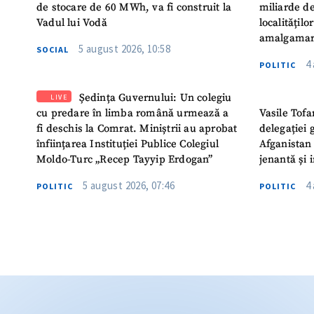
de stocare de 60 MWh, va fi construit la
miliarde de
Vadul lui Vodă
localitățil
amalgamar
5 august 2026, 10:58
SOCIAL
4
POLITIC
Ședința Guvernului: Un colegiu
LIVE
cu predare în limba română urmează a
Vasile Tofa
fi deschis la Comrat. Miniștrii au aprobat
delegației 
înființarea Instituției Publice Colegiul
Afganistan 
Moldo-Turc „Recep Tayyip Erdogan”
jenantă și 
5 august 2026, 07:46
4
POLITIC
POLITIC