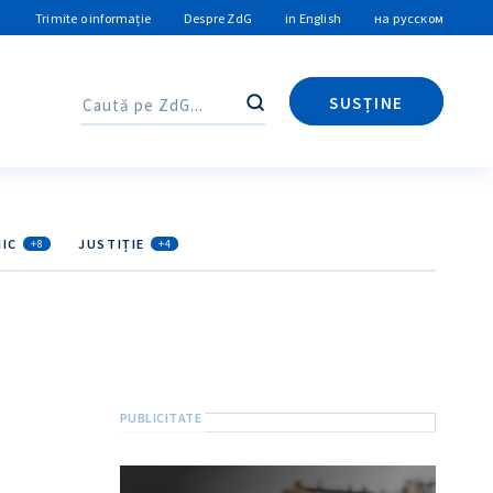
Trimite o informație
Despre ZdG
in English
на русском
SUSȚINE
Caută
Caută
IC
JUSTIȚIE
+8
+4