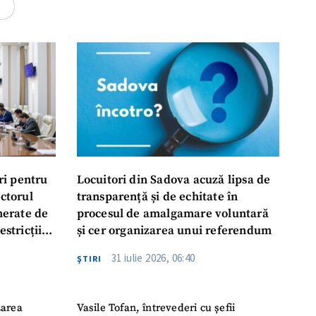
rsonal
4
ord cu
politica de
IREA
ri pentru
Locuitori din Sadova acuză lipsa de
ectorul
transparență și de echitate în
enerate de
procesul de amalgamare voluntară
estricții
și cer organizarea unui referendum
abile
31 iulie 2026, 06:40
ŞTIRI
zarea
Vasile Tofan, întrevederi cu șefii