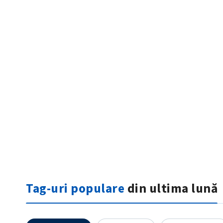
ȘTIREA MEA
Titlu știre
Fotografie
Tag-uri populare
din ultima lună
Link media