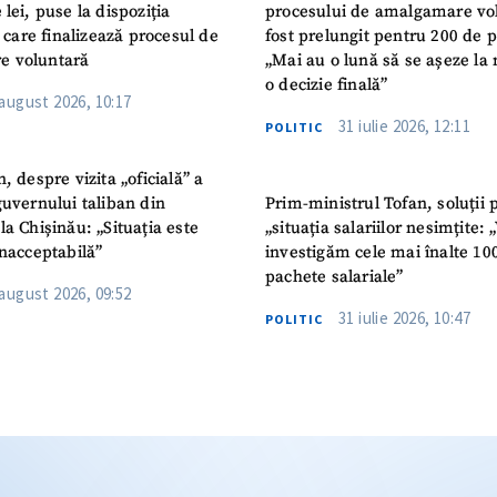
 lei, puse la dispoziția
procesului de amalgamare vo
or care finalizează procesul de
fost prelungit pentru 200 de p
e voluntară
„Mai au o lună să se așeze la 
o decizie finală”
 august 2026, 10:17
31 iulie 2026, 12:11
POLITIC
n, despre vizita „oficială” a
guvernului taliban din
Prim-ministrul Tofan, soluții 
la Chișinău: „Situația este
„situația salariilor nesimțite:
inacceptabilă”
investigăm cele mai înalte 10
pachete salariale”
 august 2026, 09:52
31 iulie 2026, 10:47
POLITIC