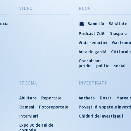
VIDEO
BLOG
ocial
Banii tăi
Sănătate
Podcast ZdG
Diaspora
Viața redacției
Gastron
Arta de gardă
Cititorul
Consultant
juridic
politic
social
SPECIAL
INVESTIGATII
Abilitare
Reportaje
Ancheta
Dosar
Marea 
Oameni
Fotoreportaje
Povești din spatele invest
Interviuri
Ghiduri de investigații
Expo 30 de ani de
corupție