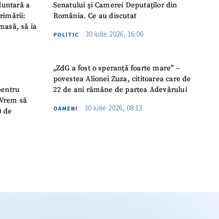
luntară a
Senatului și Camerei Deputaților din
rimării:
România. Ce au discutat
masă, să ia
30 iulie 2026, 16:06
POLITIC
„ZdG a fost o speranță foarte mare” –
povestea Alionei Zuza, cititoarea care de
pentru
22 de ani rămâne de partea Adevărului
 „Vrem să
30 iulie 2026, 08:13
OAMENI
0 de