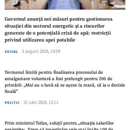
Guvernul anunță noi măsuri pentru gestionarea
situației din sectorul energetic și a riscurilor
generate de o potențială criză de apă: restricții
privind utilizarea apei potabile
3 august 2026, 14:39
SOCIAL
Termenul limită pentru finalizarea procesului de
amalgamare voluntară a fost prelungit pentru 200 de
primării: „Mai au o lună să se așeze la masă, să ia o decizie
finală”
31 iulie 2026, 12:11
POLITIC
Prim-ministrul Tofan, soluții pentru „situația salariilor
nesimțite: „Vrem să investigăm cele mai înalte 100 de