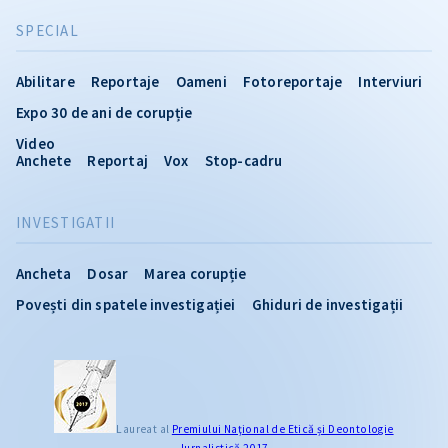
SPECIAL
Abilitare
Reportaje
Oameni
Fotoreportaje
Interviuri
Expo 30 de ani de corupție
Video
Anchete
Reportaj
Vox
Stop-cadru
INVESTIGATII
Ancheta
Dosar
Marea corupție
Povești din spatele investigației
Ghiduri de investigații
Laureat al
Premiului Naţional de Etică și Deontologie
Jurnalistică 2017