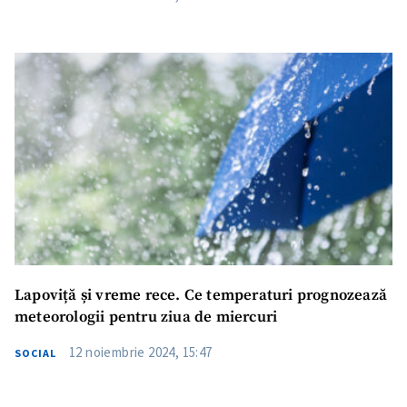
Lapoviță și vreme rece. Ce temperaturi prognozează
Trimite o informație
Despre ZdG
meteorologii pentru ziua de miercuri
in English
на русском
12 noiembrie 2024, 15:47
SOCIAL