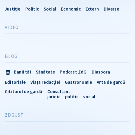
Justiție
Politic
Social
Economic
Extern
Diverse
VIDEO
BLOG
Banii tăi
Sănătate
Podcast ZdG
Diaspora
Editoriale
Viața redacției
Gastronomie
Arta de gardă
Cititorul de gardă
Consultant
juridic
politic
social
ZDGUST