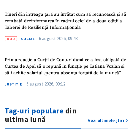
Sursă anonimă
Tineri din întreaga țară au învățat cum să recunoască și să
Nume
+ Numele meu
combată dezinformarea în cadrul celei de-a doua ediții a
Taberei de Reziliență Informațională
Email
+ Emailul meu
6 august 2026, 09:43
NOU
SOCIAL
Telefon
+ Telefon personal
Prima reacție a Curții de Conturi după ce a fost obligată de
Am citit și sunt de
Curtea de Apel să o repună în funcție pe Tatiana Vozian și
acord cu
politica de
să-i achite salariul „pentru absența forțată de la muncă”
confidențialitate
.
5 august 2026, 09:12
JUSTIȚIE
TRIMITE ȘTIREA
Tag-uri populare
din
ultima lună
Vezi ultimele știri