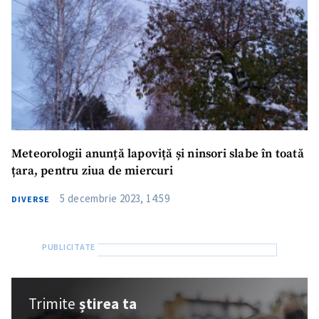
Meteorologii anunță lapoviță și ninsori slabe în toată
țara, pentru ziua de miercuri
5 decembrie 2023, 14:59
DIVERSE
Trimite
știrea ta