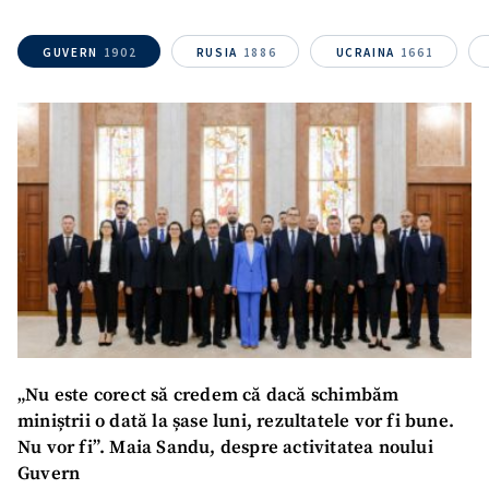
GUVERN
1902
RUSIA
1886
UCRAINA
1661
„Nu este corect să credem că dacă schimbăm
miniștrii o dată la șase luni, rezultatele vor fi bune.
Nu vor fi”. Maia Sandu, despre activitatea noului
SUSȚINE
Guvern