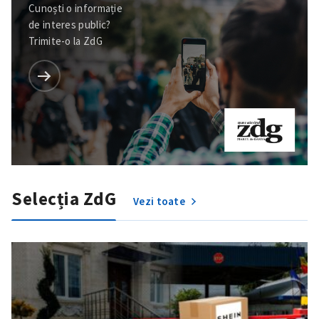
Cunoști o informație
de interes public?
Trimite-o la ZdG
Selecția ZdG
Vezi toate