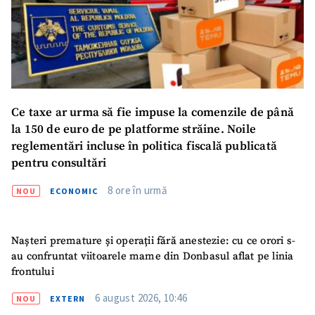
ȘTIREA MEA
Titlu știre
+ Adaugă titlu
Ce taxe ar urma să fie impuse la comenzile de până
la 150 de euro de pe platforme străine. Noile
Fotografie
+ Încarcă imagine
reglementări incluse în politica fiscală publicată
pentru consultări
Link media
+ Link media
8 ore în urmă
NOU
ECONOMIC
Nașteri premature și operații fără anestezie: cu ce orori s-
Mesajul știrei
+ Mesajul știrei
au confruntat viitoarele mame din Donbasul aflat pe linia
frontului
6 august 2026, 10:46
CONTACT SURSĂ
NOU
EXTERN