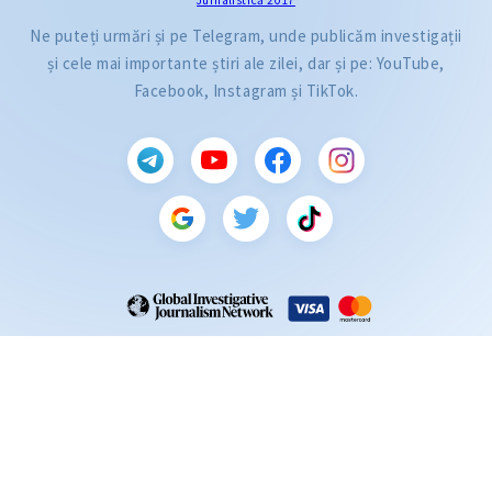
Ne puteți urmări și pe Telegram, unde publicăm investigații
și cele mai importante știri ale zilei, dar și pe: YouTube,
Facebook, Instagram și TikTok.
CITEȘTE
Citește articolul
ZdG este membru al rețelei globale a jurnaliștilor de investigație (GIJN).
2004—2026 © Ziarul de Gardă.
Toate drepturile rezervate.
Dezvoltat de
SENSMEDIA