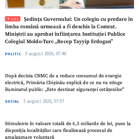
Mesajul știrei
+ Mesajul știrei
Ședința Guvernului: Un colegiu cu predare în
LIVE
limba română urmează a fi deschis la Comrat.
Miniștrii au aprobat înființarea Instituției Publice
CONTACT SURSĂ
Colegiul Moldo-Turc „Recep Tayyip Erdogan”
Sursă anonimă
5 august 2026, 07:46
POLITIC
Nume
+ Numele meu
După decizia CNMC de a reduce consumul de energie
Email
+ Emailul meu
electrică, Primăria Chișinău explică de ce nu va stinge
iluminatul public: „Este destinat siguranței cetățenilor”
Telefon
+ Telefon personal
5 august 2026, 07:07
SOCIAL
Am citit și sunt de
acord cu
politica de
Stimulente în valoare totală de 6,5 miliarde de lei, puse la
confidențialitate
.
dispoziția localităților care finalizează procesul de
amalgamare voluntară
TRIMITE ȘTIREA