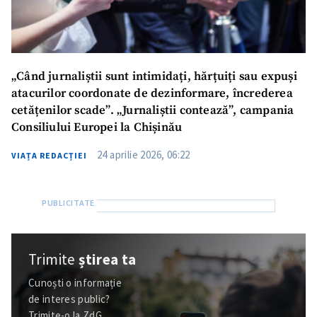
„Când jurnaliștii sunt intimidați, hărțuiți sau expuși
atacurilor coordonate de dezinformare, încrederea
cetățenilor scade”. „Jurnaliștii contează”, campania
Consiliului Europei la Chișinău
24 aprilie 2026, 06:22
VIAȚA REDACȚIEI
Trimite
știrea ta
Cunoști o informație
de interes public?
Trimite-o la ZdG