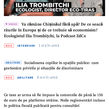
Va rămâne Chișinăul fără apă? De ce seacă
VIDEO
râurile în Europa și de ce trebuie să economisim?
Ecologistul Ilia Trombițchi, la Podcast ZdCe
1 oră în urmă
NOU
INTERVIURI
Socializarea copiilor în spațiile publice: cum
ABILITARE
gestionăm privirile și situațiile de discriminare
8 ore în urmă
NOU
ABILITARE
Ce taxe ar urma să fie impuse la comenzile de până la 150
de euro de pe platforme străine. Noile reglementări incluse
în politica fiscală publicată pentru consultări