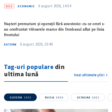
6 august 2026, 14:54
NOU
ECONOMIC
Nașteri premature și operații fără anestezie: cu ce orori s-
au confruntat viitoarele mame din Donbasul aflat pe linia
frontului
6 august 2026, 10:46
EXTERN
Trimite o informație
Despre ZdG
Tag-uri populare
din
in English
на русском
ultima lună
Vezi ultimele știri
GUVERN
1903
RUSIA
1886
UCRAINA
1662