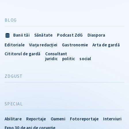
BLOG
Banii tăi
Sănătate
Podcast ZdG
Diaspora
Editoriale
Viața redacției
Gastronomie
Arta de gardă
Cititorul de gardă
Consultant
juridic
politic
social
ZDGUST
SPECIAL
Abilitare
Reportaje
Oameni
Fotoreportaje
Interviuri
Expo 30 de ani de corupție