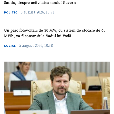
Sandu, despre activitatea noului Guvern
5 august 2026, 15:51
POLITIC
Un parc fotovoltaic de 30 MW, cu sistem de stocare de 60
MWh, va fi construit la Vadul lui Vodă
5 august 2026, 10:58
SOCIAL
ȘTIREA MEA
Titlu știre
+ Adaugă titlu
Fotografie
+ Încarcă imagine
Link media
+ Link media