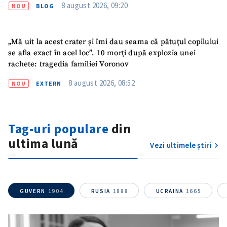
8 august 2026, 09:20
NOU
BLOG
„Mă uit la acest crater și îmi dau seama că pătuțul copilului
se afla exact în acel loc”. 10 morți după explozia unei
rachete: tragedia familiei Voronov
8 august 2026, 08:52
NOU
EXTERN
Tag-uri populare
din
ultima lună
Vezi ultimele știri
GUVERN
1904
RUSIA
1888
UCRAINA
1665