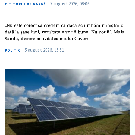
7 august 2026, 08:06
CITITORUL DE GARDĂ
Mesajul știrei
+ Mesajul știrei
„Nu este corect să credem că dacă schimbăm miniștrii o
CONTACT SURSĂ
dată la șase luni, rezultatele vor fi bune. Nu vor fi”. Maia
Sursă anonimă
Sandu, despre activitatea noului Guvern
5 august 2026, 15:51
POLITIC
Nume
+ Numele meu
Email
+ Emailul meu
Telefon
+ Telefon personal
Am citit și sunt de
acord cu
politica de
confidențialitate
.
TRIMITE ȘTIREA