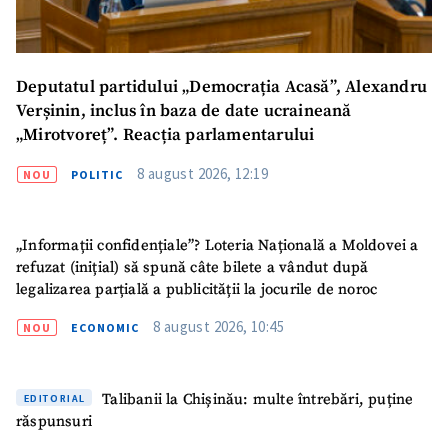
Trimite o informație
Despre ZdG
in English
на русском
Deputatul partidului „Democrația Acasă”, Alexandru
Verșinin, inclus în baza de date ucraineană
„Mirotvoreț”. Reacția parlamentarului
8 august 2026, 12:19
NOU
POLITIC
„Informații confidențiale”? Loteria Națională a Moldovei a
refuzat (inițial) să spună câte bilete a vândut după
legalizarea parțială a publicității la jocurile de noroc
8 august 2026, 10:45
NOU
ECONOMIC
Talibanii la Chișinău: multe întrebări, puține
EDITORIAL
răspunsuri