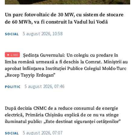
Un parc fotovoltaic de 30 MW, cu sistem de stocare
de 60 MWh, va fi construit la Vadul lui Vodă
5 august 2026, 10:58
SOCIAL
Ședința Guvernului: Un colegiu cu predare în
LIVE
limba română urmează a fi deschis la Comrat. Miniștrii au
aprobat înființarea Instituției Publice Colegiul Moldo-Turc
„Recep Tayyip Erdogan”
5 august 2026, 07:46
POLITIC
SUSȚINE
După decizia CNMC de a reduce consumul de energie
electrică, Primăria Chișinău explică de ce nu va stinge
iluminatul public: „Este destinat siguranței cetățenilor”
5 august 2026, 07:07
SOCIAL