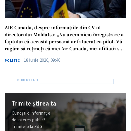
AIR Canada, despre informațiile din CV-ul
directorului Moldatsa: „Nu avem nicio înregistrare a
faptului că această persoană ar fi lucrat ca pilot. Vă
rugăm să rețineți că nici Air Canada, nici afiliații săi
nu operează aeronavele enumerate”
18 iunie 2026, 09:46
POLITIC
Trimite
știrea ta
Cunoști o informație
de interes public?
Trimite-o la ZdG