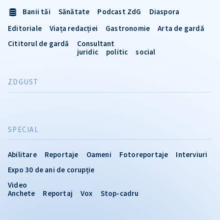
Banii tăi
Sănătate
Podcast ZdG
Diaspora
Editoriale
Viața redacției
Gastronomie
Arta de gardă
Cititorul de gardă
Consultant
juridic
politic
social
ZDGUST
SPECIAL
Abilitare
Reportaje
Oameni
Fotoreportaje
Interviuri
Expo 30 de ani de corupție
Video
Anchete
Reportaj
Vox
Stop-cadru