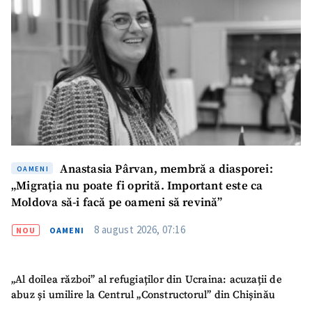
ȘTIREA MEA
Anastasia Pârvan, membră a diasporei:
OAMENI
Titlu știre
+ Adaugă titlu
„Migrația nu poate fi oprită. Important este ca
Moldova să-i facă pe oameni să revină”
Fotografie
+ Încarcă imagine
8 august 2026, 07:16
NOU
OAMENI
Link media
+ Link media
„Al doilea război” al refugiaților din Ucraina: acuzații de
abuz și umilire la Centrul „Constructorul” din Chișinău