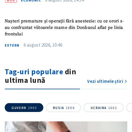
NOU
ECONOMIC
Nașteri premature și operații fără anestezie: cu ce orori s-
au confruntat viitoarele mame din Donbasul aflat pe linia
frontului
6 august 2026, 10:46
EXTERN
Trimite o informație
Despre ZdG
Tag-uri populare
din
in English
на русском
ultima lună
Vezi ultimele știri
GUVERN
1903
RUSIA
1886
UCRAINA
1662