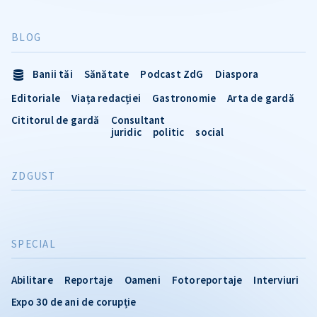
BLOG
Banii tăi
Sănătate
Podcast ZdG
Diaspora
Editoriale
Viața redacției
Gastronomie
Arta de gardă
Cititorul de gardă
Consultant
juridic
politic
social
ZDGUST
SPECIAL
Abilitare
Reportaje
Oameni
Fotoreportaje
Interviuri
Expo 30 de ani de corupție