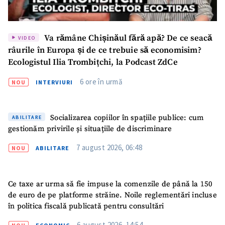
Va rămâne Chișinăul fără apă? De ce seacă
VIDEO
râurile în Europa și de ce trebuie să economisim?
Ecologistul Ilia Trombițchi, la Podcast ZdCe
6 ore în urmă
NOU
INTERVIURI
Socializarea copiilor în spațiile publice: cum
ABILITARE
gestionăm privirile și situațiile de discriminare
7 august 2026, 06:48
NOU
ABILITARE
Ce taxe ar urma să fie impuse la comenzile de până la 150
de euro de pe platforme străine. Noile reglementări incluse
în politica fiscală publicată pentru consultări
6 august 2026, 14:54