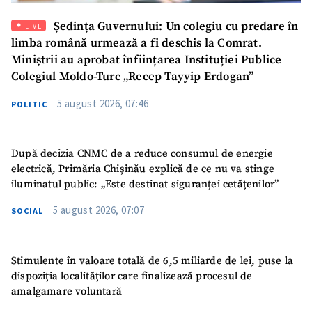
Ședința Guvernului: Un colegiu cu predare în
LIVE
Mesajul știrei
+ Mesajul știrei
limba română urmează a fi deschis la Comrat.
Miniștrii au aprobat înființarea Instituției Publice
Colegiul Moldo-Turc „Recep Tayyip Erdogan”
CONTACT SURSĂ
Sursă anonimă
5 august 2026, 07:46
POLITIC
Nume
+ Numele meu
După decizia CNMC de a reduce consumul de energie
electrică, Primăria Chișinău explică de ce nu va stinge
Email
+ Emailul meu
iluminatul public: „Este destinat siguranței cetățenilor”
5 august 2026, 07:07
SOCIAL
Telefon
+ Telefon personal
Am citit și sunt de
acord cu
politica de
Stimulente în valoare totală de 6,5 miliarde de lei, puse la
confidențialitate
.
dispoziția localităților care finalizează procesul de
amalgamare voluntară
TRIMITE ȘTIREA