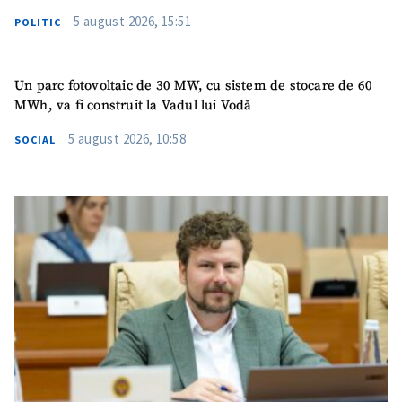
5 august 2026, 15:51
POLITIC
Un parc fotovoltaic de 30 MW, cu sistem de stocare de 60
MWh, va fi construit la Vadul lui Vodă
5 august 2026, 10:58
SOCIAL
ȘTIREA MEA
Titlu știre
+ Adaugă titlu
Fotografie
+ Încarcă imagine
Link media
+ Link media