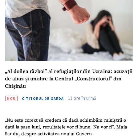
„Al doilea război” al refugiaților din Ucraina: acuzații
de abuz și umilire la Centrul „Constructorul” din
Chișinău
11 ore în urmă
NOU
CITITORUL DE GARDĂ
„Nu este corect să credem că dacă schimbăm miniștrii o
dată la șase luni, rezultatele vor fi bune. Nu vor fi”. Maia
Sandu, despre activitatea noului Guvern