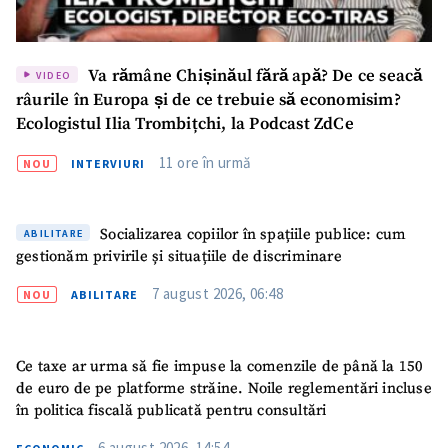
Va rămâne Chișinăul fără apă? De ce seacă
VIDEO
râurile în Europa și de ce trebuie să economisim?
Ecologistul Ilia Trombițchi, la Podcast ZdCe
11 ore în urmă
NOU
INTERVIURI
Socializarea copiilor în spațiile publice: cum
ABILITARE
gestionăm privirile și situațiile de discriminare
7 august 2026, 06:48
NOU
ABILITARE
Ce taxe ar urma să fie impuse la comenzile de până la 150
de euro de pe platforme străine. Noile reglementări incluse
în politica fiscală publicată pentru consultări
6 august 2026, 14:54