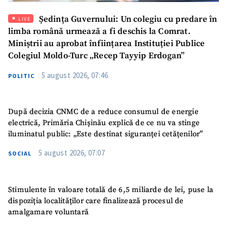
Ședința Guvernului: Un colegiu cu predare în
LIVE
Mesajul știrei
+ Mesajul știrei
limba română urmează a fi deschis la Comrat.
Miniștrii au aprobat înființarea Instituției Publice
Colegiul Moldo-Turc „Recep Tayyip Erdogan”
CONTACT SURSĂ
Sursă anonimă
5 august 2026, 07:46
POLITIC
Nume
+ Numele meu
După decizia CNMC de a reduce consumul de energie
electrică, Primăria Chișinău explică de ce nu va stinge
Email
+ Emailul meu
iluminatul public: „Este destinat siguranței cetățenilor”
5 august 2026, 07:07
SOCIAL
Telefon
+ Telefon personal
Am citit și sunt de
acord cu
politica de
Stimulente în valoare totală de 6,5 miliarde de lei, puse la
confidențialitate
.
dispoziția localităților care finalizează procesul de
amalgamare voluntară
TRIMITE ȘTIREA