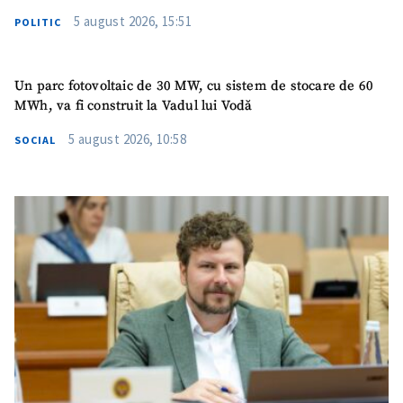
5 august 2026, 15:51
POLITIC
Un parc fotovoltaic de 30 MW, cu sistem de stocare de 60
MWh, va fi construit la Vadul lui Vodă
5 august 2026, 10:58
SOCIAL
ȘTIREA MEA
Titlu știre
+ Adaugă titlu
Fotografie
+ Încarcă imagine
Link media
+ Link media