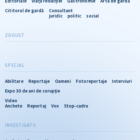
Editoriale
Viața redacției
Gastronomie
Arta de gardă
Cititorul de gardă
Consultant
juridic
politic
social
ZDGUST
SPECIAL
Abilitare
Reportaje
Oameni
Fotoreportaje
Interviuri
Expo 30 de ani de corupție
Video
Anchete
Reportaj
Vox
Stop-cadru
INVESTIGATII