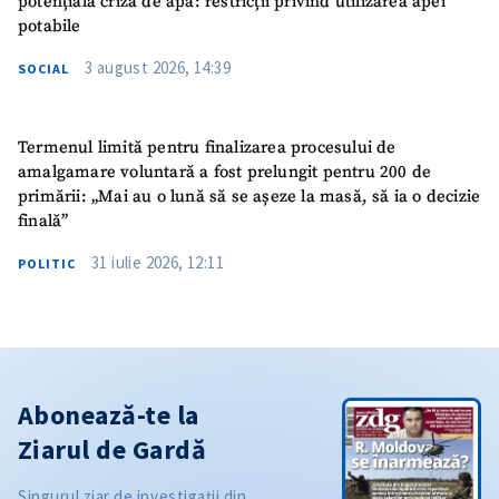
potențială criză de apă: restricții privind utilizarea apei
potabile
3 august 2026, 14:39
SOCIAL
Termenul limită pentru finalizarea procesului de
amalgamare voluntară a fost prelungit pentru 200 de
primării: „Mai au o lună să se așeze la masă, să ia o decizie
finală”
31 iulie 2026, 12:11
POLITIC
Abonează-te la
Ziarul de Gardă
Singurul ziar de investigații din