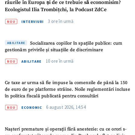
râurile în Europa și de ce trebuie să economisim?
Ecologistul Ilia Trombițchi, la Podcast ZdCe
3 ore în urmă
NOU
INTERVIURI
Socializarea copiilor în spațiile publice: cum
ABILITARE
gestionăm privirile și situațiile de discriminare
10 ore în urmă
NOU
ABILITARE
Ce taxe ar urma să fie impuse la comenzile de până la 150
de euro de pe platforme străine. Noile reglementări incluse
în politica fiscală publicată pentru consultări
6 august 2026, 14:54
NOU
ECONOMIC
Nașteri premature și operații fără anestezie: cu ce orori s-