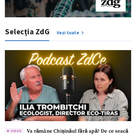
Selecția ZdG
Vezi toate
Trimite o informație
Despre ZdG
in English
на русском
Va rămâne Chișinăul fără apă? De ce seacă
VIDEO