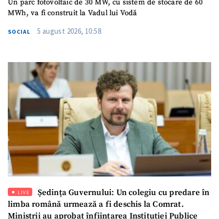
Un parc fotovoltaic de 30 MW, cu sistem de stocare de 60
MWh, va fi construit la Vadul lui Vodă
Telefon
+ Telefon personal
5 august 2026, 10:58
SOCIAL
Am citit și sunt de
acord cu
politica de
confidențialitate
.
TRIMITE ȘTIREA
Ședința Guvernului: Un colegiu cu predare în
LIVE
limba română urmează a fi deschis la Comrat.
Miniștrii au aprobat înființarea Instituției Publice