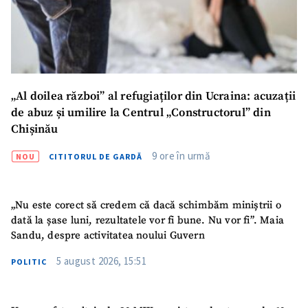
Titlu știre
+ Adaugă titlu
Fotografie
+ Încarcă imagine
Link media
+ Link media
„Al doilea război” al refugiaților din Ucraina: acuzații
de abuz și umilire la Centrul „Constructorul” din
Chișinău
Mesajul știrei
+ Mesajul știrei
9 ore în urmă
NOU
CITITORUL DE GARDĂ
CONTACT SURSĂ
„Nu este corect să credem că dacă schimbăm miniștrii o
dată la șase luni, rezultatele vor fi bune. Nu vor fi”. Maia
Sursă anonimă
Sandu, despre activitatea noului Guvern
Nume
+ Numele meu
5 august 2026, 15:51
POLITIC
Email
+ Emailul meu