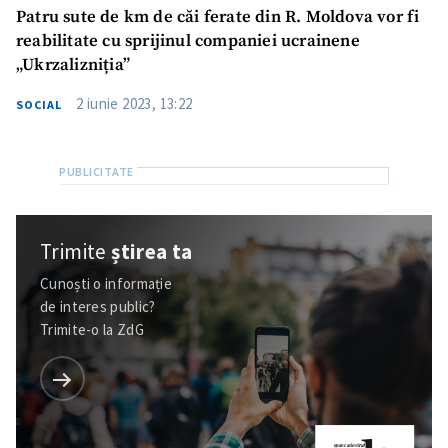
Patru sute de km de căi ferate din R. Moldova vor fi
reabilitate cu sprijinul companiei ucrainene
„Ukrzalizniția”
2 iunie 2023, 13:22
SOCIAL
Trimite
știrea ta
Cunoști o informație
de interes public?
Trimite-o la ZdG