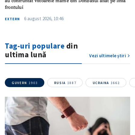
au confruntat viitoarele mame din Donbasul aflat pe linia
frontului
6 august 2026, 10:46
EXTERN
Tag-uri populare
din
ultima lună
Vezi ultimele știri
GUVERN
1903
RUSIA
1887
UCRAINA
1662
ȘTIREA MEA