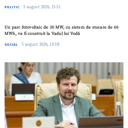
5 august 2026, 15:51
POLITIC
Un parc fotovoltaic de 30 MW, cu sistem de stocare de 60
MWh, va fi construit la Vadul lui Vodă
5 august 2026, 10:58
SOCIAL
ȘTIREA MEA
Titlu știre
+ Adaugă titlu
Fotografie
+ Încarcă imagine
Link media
+ Link media