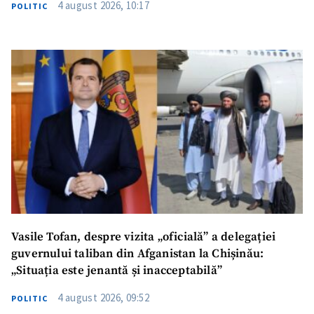
4 august 2026, 10:17
POLITIC
SUSȚINE
Vasile Tofan, despre vizita „oficială” a delegației
guvernului taliban din Afganistan la Chișinău:
„Situația este jenantă și inacceptabilă”
4 august 2026, 09:52
POLITIC