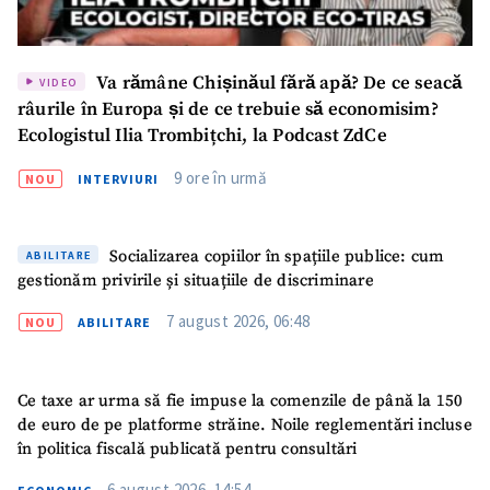
Va rămâne Chișinăul fără apă? De ce seacă
VIDEO
râurile în Europa și de ce trebuie să economisim?
Ecologistul Ilia Trombițchi, la Podcast ZdCe
9 ore în urmă
NOU
INTERVIURI
Socializarea copiilor în spațiile publice: cum
ABILITARE
gestionăm privirile și situațiile de discriminare
7 august 2026, 06:48
NOU
ABILITARE
Ce taxe ar urma să fie impuse la comenzile de până la 150
de euro de pe platforme străine. Noile reglementări incluse
în politica fiscală publicată pentru consultări
6 august 2026, 14:54