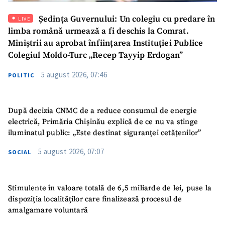
Ședința Guvernului: Un colegiu cu predare în
LIVE
Mesajul știrei
+ Mesajul știrei
limba română urmează a fi deschis la Comrat.
Miniștrii au aprobat înființarea Instituției Publice
Colegiul Moldo-Turc „Recep Tayyip Erdogan”
CONTACT SURSĂ
Sursă anonimă
5 august 2026, 07:46
POLITIC
Nume
+ Numele meu
După decizia CNMC de a reduce consumul de energie
electrică, Primăria Chișinău explică de ce nu va stinge
Email
+ Emailul meu
iluminatul public: „Este destinat siguranței cetățenilor”
5 august 2026, 07:07
SOCIAL
Telefon
+ Telefon personal
Am citit și sunt de
acord cu
politica de
Stimulente în valoare totală de 6,5 miliarde de lei, puse la
confidențialitate
.
dispoziția localităților care finalizează procesul de
amalgamare voluntară
TRIMITE ȘTIREA