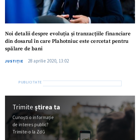
Noi detalii despre evoluția și tranzacțiile financiare
din dosarul în care Plahotniuc este cercetat pentru
spălare de bani
28 aprilie 2020, 13:02
JUSTIȚIE
Trimite
știrea ta
Cunoști o informație
de interes public?
Trimite-o la ZdG