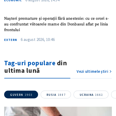
ECONOMIC
Nașteri premature și operații fără anestezie: cu ce orori s-
au confruntat viitoarele mame din Donbasul aflat pe linia
frontului
6 august 2026, 10:46
EXTERN
Trimite o informație
Despre ZdG
Tag-uri populare
din
in English
на русском
ultima lună
Vezi ultimele știri
GUVERN
1903
RUSIA
1887
UCRAINA
1662