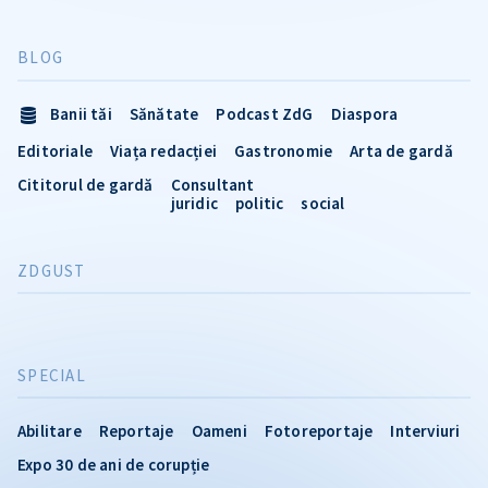
BLOG
Banii tăi
Sănătate
Podcast ZdG
Diaspora
Editoriale
Viața redacției
Gastronomie
Arta de gardă
Cititorul de gardă
Consultant
juridic
politic
social
ZDGUST
SPECIAL
Abilitare
Reportaje
Oameni
Fotoreportaje
Interviuri
Expo 30 de ani de corupție