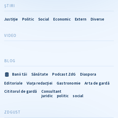
ŞTIRI
Justiție
Politic
Social
Economic
Extern
Diverse
VIDEO
BLOG
Banii tăi
Sănătate
Podcast ZdG
Diaspora
Editoriale
Viața redacției
Gastronomie
Arta de gardă
Cititorul de gardă
Consultant
juridic
politic
social
ZDGUST