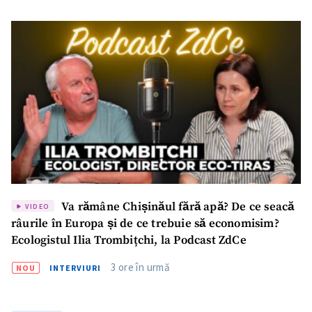
Link media
+ Link media
Mesajul știrei
+ Mesajul știrei
CONTACT SURSĂ
Sursă anonimă
Va rămâne Chișinăul fără apă? De ce seacă
VIDEO
Nume
+ Numele meu
râurile în Europa și de ce trebuie să economisim?
Ecologistul Ilia Trombițchi, la Podcast ZdCe
Email
+ Emailul meu
3 ore în urmă
NOU
INTERVIURI
Telefon
+ Telefon personal