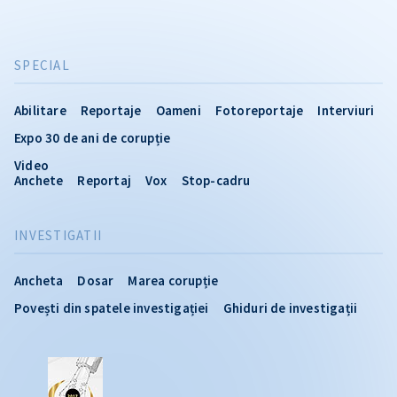
SPECIAL
Abilitare
Reportaje
Oameni
Fotoreportaje
Interviuri
Expo 30 de ani de corupție
Video
Anchete
Reportaj
Vox
Stop-cadru
INVESTIGATII
Ancheta
Dosar
Marea corupție
Povești din spatele investigației
Ghiduri de investigații