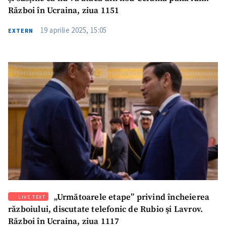
Război în Ucraina, ziua 1151
Trimite o informație
Despre ZdG
in English
на русском
19 aprilie 2025, 15:05
EXTERN
„Următoarele etape” privind încheierea
LIVE TEXT
războiului, discutate telefonic de Rubio şi Lavrov.
Război în Ucraina, ziua 1117