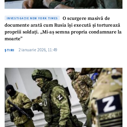
O scurgere masivă de
INVESTIGAȚIE NEW YORK TIMES
documente arată cum Rusia își execută și torturează
propriii soldați. „Mi-aș semna propria condamnare la
moarte”
2 ianuarie 2026, 11:49
ŞTIRI