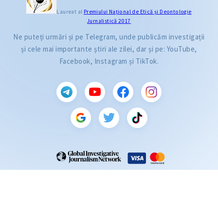
Laureat al
Premiului Naţional de Etică și Deontologie
Jurnalistică 2017
Ne puteți urmări și pe Telegram, unde publicăm investigații
și cele mai importante știri ale zilei, dar și pe: YouTube,
Facebook, Instagram și TikTok.
CITEȘTE
Citește articolul
ZdG este membru al rețelei globale a jurnaliștilor de investigație (GIJN).
2004—2026 © Ziarul de Gardă.
Toate drepturile rezervate.
Dezvoltat de
SENSMEDIA