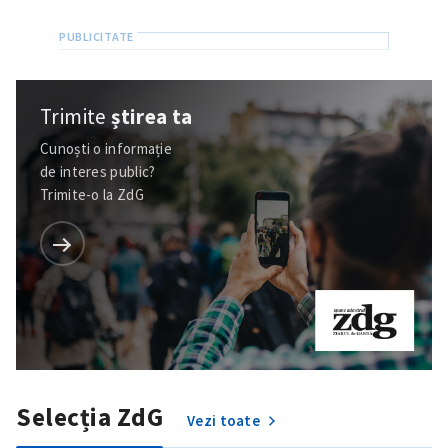
Trimite
știrea ta
Cunoști o informație
de interes public?
Trimite-o la ZdG
ȘTIREA MEA
Titlu știre
+ Adaugă titlu
Selecția ZdG
Vezi toate
Fotografie
+ Încarcă imagine