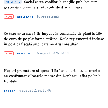
Socializarea copiilor în spațiile publice: cum
ABILITARE
Am citit și sunt de
gestionăm privirile și situațiile de discriminare
acord cu
politica de
confidențialitate
.
10 ore în urmă
NOU
ABILITARE
TRIMITE ȘTIREA
Ce taxe ar urma să fie impuse la comenzile de până la 150
de euro de pe platforme străine. Noile reglementări incluse
în politica fiscală publicată pentru consultări
6 august 2026, 14:54
NOU
ECONOMIC
Nașteri premature și operații fără anestezie: cu ce orori s-
au confruntat viitoarele mame din Donbasul aflat pe linia
frontului
6 august 2026, 10:46
EXTERN