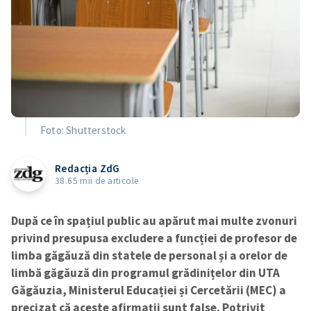
Foto: Shutterstock
Redacția ZdG
38.65 mii de articole
După ce în spațiul public au apărut mai multe zvonuri
privind presupusa excludere a funcției de profesor de
limba găgăuză din statele de personal și a orelor de
limbă găgăuză din programul grădinițelor din UTA
Găgăuzia, Ministerul Educației și Cercetării (MEC) a
precizat că aceste afirmații sunt false. Potrivit