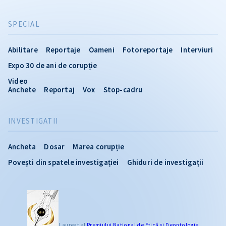
SPECIAL
Abilitare
Reportaje
Oameni
Fotoreportaje
Interviuri
Expo 30 de ani de corupție
Video
Anchete
Reportaj
Vox
Stop-cadru
INVESTIGATII
Ancheta
Dosar
Marea corupție
Povești din spatele investigației
Ghiduri de investigații
Laureat al
Premiului Naţional de Etică și Deontologie