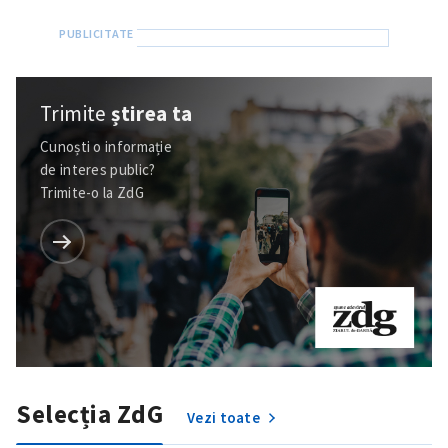
Trimite
știrea ta
Cunoști o informație
de interes public?
Trimite-o la ZdG
Trimite o informație
Despre ZdG
in English
на русском
Selecția ZdG
Vezi toate