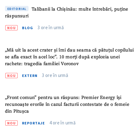
Talibanii la Chișinău: multe întrebări, puține
EDITORIAL
răspunsuri
3 ore în urmă
NOU
BLOG
„Mă uit la acest crater și îmi dau seama că pătuțul copilului
se afla exact în acel loc”. 10 morți după explozia unei
rachete: tragedia familiei Voronov
3 ore în urmă
NOU
EXTERN
„Front comun” pentru un răspuns: Premier Energy își
recunoaște erorile în cazul facturii contestate de o femeie
din Pitușca
4 ore în urmă
NOU
REPORTAJE