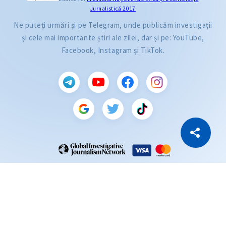
Jurnalistică 2017
Ne puteți urmări și pe Telegram, unde publicăm investigații
și cele mai importante știri ale zilei, dar și pe: YouTube,
Facebook, Instagram și TikTok.
CITEȘTE
Citește articolul
Copiază Link
ZdG este membru al rețelei globale a jurnaliștilor de investigație (GIJN).
2004—2026 © Ziarul de Gardă.
Toate drepturile rezervate.
Dezvoltat de
SENSMEDIA