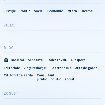
Justiție
Politic
Social
Economic
Extern
Diverse
VIDEO
BLOG
Banii tăi
Sănătate
Podcast ZdG
Diaspora
Editoriale
Viața redacției
Gastronomie
Arta de gardă
Cititorul de gardă
Consultant
juridic
politic
social
ZDGUST