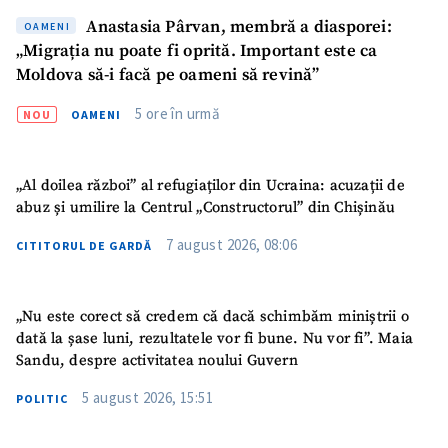
Sursă anonimă
Anastasia Pârvan, membră a diasporei:
OAMENI
„Migrația nu poate fi oprită. Important este ca
Nume
+ Numele meu
Moldova să-i facă pe oameni să revină”
5 ore în urmă
NOU
OAMENI
Email
+ Emailul meu
Telefon
+ Telefon personal
„Al doilea război” al refugiaților din Ucraina: acuzații de
abuz și umilire la Centrul „Constructorul” din Chișinău
Am citit și sunt de
acord cu
politica de
7 august 2026, 08:06
CITITORUL DE GARDĂ
confidențialitate
.
TRIMITE ȘTIREA
„Nu este corect să credem că dacă schimbăm miniștrii o
dată la șase luni, rezultatele vor fi bune. Nu vor fi”. Maia
Sandu, despre activitatea noului Guvern
5 august 2026, 15:51
POLITIC