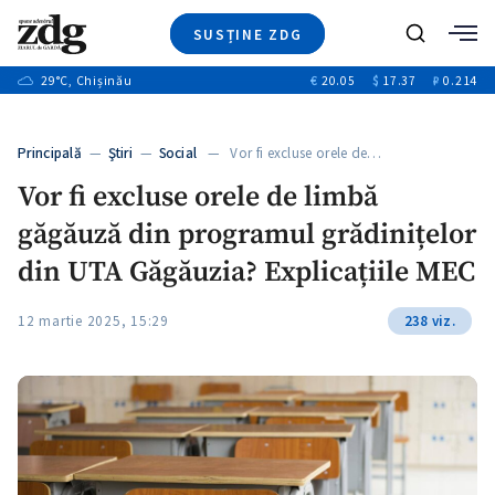
SUSȚINE ZDG
+1
Caută
+2
29
°C
, Chișinău
€
20.05
$
17.37
₽
0.214
Ştiri
+6
+3
Investigatii
Banii tăi
+7
Principală
—
Ştiri
—
Social
— Vor fi excluse orele de…
Video
+1
+1
+1
Vor fi excluse orele de limbă
Special
găgăuză din programul grădinițelor
Blog
+2
+1
ZdGust
din UTA Găgăuzia? Explicațiile MEC
+1
12 martie 2025, 15:29
238 viz.