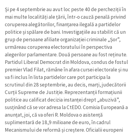
Și pe 4 septembrie au avut loc peste 40 de percheziții în
mai multe localități ale țării, într-o cauză penală privind
coruperea alegătorilor, finanțarea ilegală a partidelor
politice și spălare de bani. Investigațiile au stabilit că un
grup de persoane afiliate organizației criminale „Șor”,
urmăreau coruperea electoratului în perspectiva
alegerilor parlamentare. Două persoane au fost reținute.
Partidul Liberal Democrat din Moldova, condus de fostul
premier Vlad Filat, rămâne în afara cursei electorale și nu
va fi inclus în lista partidelor care pot participa la
scrutinul din 28 septembrie, au decis, marți, judecătorii
Curții Supreme de Justiție. Reprezentanții formațiunii
politice au calificat decizia instanței drept „abuzivă”,
susținând că se vor adresa la CtEDO. Comisia Europeană a
anunțat, joi, că va oferi R. Moldova o asistență
Trimite o informație
Despre ZdG
in English
на русском
suplimentară de 18,9 milioane de euro, în cadrul
Mecanismului de reformă și creștere. Oficialii europeni