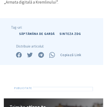
Am citit și sunt de
„Armata digitală a Kremlinului”.
acord cu
politica de
confidențialitate
.
TRIMITE ȘTIREA
Tag-uri:
SĂPTĂMÂNA DE GARDĂ
SINTEZA ZDG
Distribuie articolul:
Copiază Link