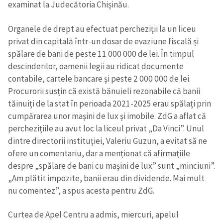
examinat la Judecătoria Chișinău.
Organele de drept au efectuat percheziții la un liceu
privat din capitală într-un dosar de evaziune fiscală și
spălare de bani de peste 11 000 000 de lei. În timpul
descinderilor, oamenii legii au ridicat documente
contabile, cartele bancare și peste 2 000 000 de lei.
Procurorii susțin că există bănuieli rezonabile că banii
tăinuiți de la stat în perioada 2021-2025 erau spălați prin
cumpărarea unor mașini de lux și imobile. ZdG a aflat că
perchezițiile au avut loc la liceul privat „Da Vinci”. Unul
dintre directorii instituției, Valeriu Guzun, a evitat să ne
ofere un comentariu, dar a menționat că afirmațiile
despre „spălare de bani cu mașini de lux” sunt „minciuni”.
„Am plătit impozite, banii erau din dividende. Mai mult
nu comentez”, a spus acesta pentru ZdG.
Curtea de Apel Centru a admis, miercuri, apelul