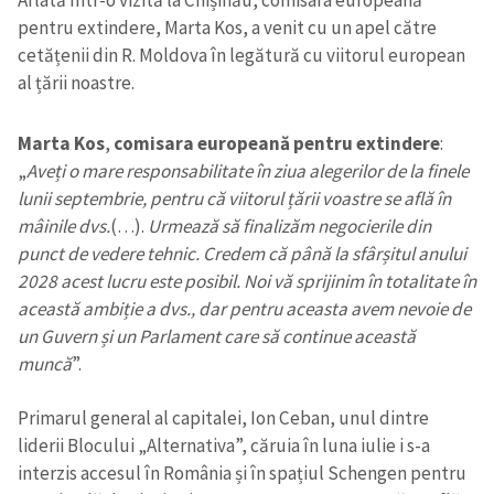
Aflată într-o vizită la Chișinău, comisara europeană
pentru extindere, Marta Kos, a venit cu un apel către
cetățenii din R. Moldova în legătură cu viitorul european
al țării noastre.
Marta Kos
,
comisara europeană pentru extindere
:
„
Aveți o mare responsabilitate în ziua alegerilor de la finele
lunii septembrie, pentru că viitorul țării voastre se află în
mâinile dvs.
(…).
Urmează să finalizăm negocierile din
punct de vedere tehnic. Credem că până la sfârșitul anului
2028 acest lucru este posibil. Noi vă sprijinim în totalitate în
această ambiție a dvs., dar pentru aceasta avem nevoie de
un Guvern și un Parlament care să continue această
muncă
”.
Primarul general al capitalei, Ion Ceban, unul dintre
liderii Blocului „Alternativa”, căruia în luna iulie i s-a
interzis accesul în România și în spațiul Schengen pentru