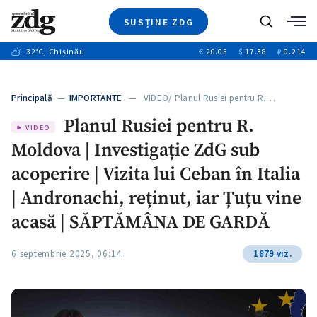
SUSȚINE ZDG
+4
Caută
+1
32
°C
, Chișinău
€
20.05
$
17.38
₽
0.214
Ştiri
+11
+8
Investigatii
Banii tăi
+5
Principală
—
IMPORTANTE
— VIDEO/ Planul Rusiei pentru R.…
Video
Planul Rusiei pentru R.
Special
VIDEO
Moldova | Investigație ZdG sub
Blog
+1
ZdGust
acoperire | Vizita lui Ceban în Italia
| Andronachi, reținut, iar Țuțu vine
acasă | SĂPTĂMÂNA DE GARDĂ
6 septembrie 2025, 06:14
1879 viz.