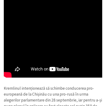
Kremlinul intenționează să schimbe conducerea pro-
europeană de la Chișinău cu una pro-rusă în urma
alegerilor parlamentare din 28 septembrie, iar pentru a-și
pune planul în aplicare au fost alocate cel puțin 350 de