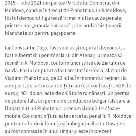
2015 – iulie 2021 din partea Partidului Democrat din
Moldova, condus în trecut de Plahotniuc. În R. Moldova,
fostul democrat figurează în mai multe cauze penale,
printre care „Frauda bancară” și dosarul achiziționării
blanchetelor pentru pașapoarte.
Iar Constantin Țuțu, fost sportiv și deputat democrat, a
fost eliberat din penitenciarul din Atena și urmează să
revină în R. Moldova, conform unor surse ale Ziarului de
Gardă. Fostul deputat a fost arestat în Grecia, alături de
Vladimir Plahotniuc, pe 22 iulie. În momentul reținerii la
aeroport, de la Constantin Țuțu au fost confiscați 1 628 de
euro și 401 dolari, acte de călătorie românești, un permis
de ședere fals, un permis de conducere bulgar fals care ar
fi aparținut lui Plahotniuc, precum și două telefoane
mobile. Constantin Țuțu este cercetat penal în R. Moldova
pentru trafic de influență și îmbogățire ilicită. Dosarele
au fost comasate în unul singur și este în prezent