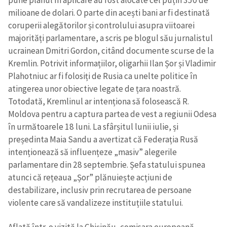
milioane de dolari. O parte din acești bani ar fi destinată
coruperii alegătorilor și controlului asupra viitoarei
majorități parlamentare, a scris pe blogul său jurnalistul
ucrainean Dmitri Gordon, citând documente scurse de la
Kremlin. Potrivit informațiilor, oligarhii Ilan Șor și Vladimir
Plahotniuc ar fi folosiți de Rusia ca unelte politice în
atingerea unor obiective legate de țara noastră.
Totodată, Kremlinul ar intenționa să folosească R.
Moldova pentru a captura partea de vest a regiunii Odesa
în următoarele 18 luni. La sfârșitul lunii iulie, și
președinta Maia Sandu a avertizat că Federația Rusă
intenționează să influențeze „masiv” alegerile
parlamentare din 28 septembrie. Șefa statului spunea
atunci că rețeaua „Șor” plănuiește acțiuni de
destabilizare, inclusiv prin recrutarea de persoane
violente care să vandalizeze instituțiile statului.