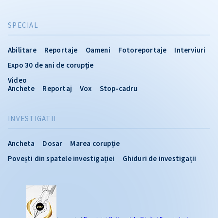
SPECIAL
Abilitare
Reportaje
Oameni
Fotoreportaje
Interviuri
Expo 30 de ani de corupție
Video
Anchete
Reportaj
Vox
Stop-cadru
INVESTIGATII
Ancheta
Dosar
Marea corupție
Povești din spatele investigației
Ghiduri de investigații