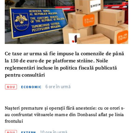
SUSȚINE
Ce taxe ar urma să fie impuse la comenzile de până
la 150 de euro de pe platforme străine. Noile
reglementări incluse în politica fiscală publicată
pentru consultări
6 ore în urmă
NOU
ECONOMIC
Nașteri premature și operații fără anestezie: cu ce orori s-
au confruntat viitoarele mame din Donbasul aflat pe linia
frontului
10 ore în urmă
NOU
EXTERN