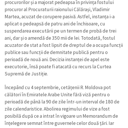
procurorilor și a majorat pedeapsa în privința fostului
procuror al Procuraturii raionului Călărași, Vladimir
Martea, acuzat de corupere pasivă. Astfel, instanța i-a
aplicat o pedeapsă de patru ani de închisoare, cu
suspendarea executării pe un termen de probă de trei
ani, dar și o amendă de 350 mii de lei. Totodată, fostul
acuzator de stat a fost lipsit de dreptul de a ocupa funcții
publice sau funcții de demnitate publică pentru o
perioadă de nouă ani. Decizia instanței de apel este
executorie, însă poate fi atacată cu recurs la Curtea
Supremă de Justiție.
Începând cu 4 septembrie, cetățenii R. Moldova pot
călători în Emiratele Arabe Unite fără viză pentru o
perioadă de până la 90 de zile într-un interval de 180 de
zile calendaristice. Abolirea regimului de vize a fost
posibilă după ce a intrat în vigoare un Memorandum de
înțelegere semnat între guvernele celor două țări. Iar