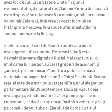
avea loc discuții și cu Statele Unite. În ajunul
evenimentului, dictatorul rus Vladimir Putin a declarat că
Link media
+ Link media
este dispus să se întâlnească cu omologul său ucrainean
Volodimir Zelenski, însă vrea ca acest lucru să se
întâmple la Moscova, le-a spus Putin jurnaliștilor în
timpul unei vizite la Beijing.
Mesajul știrei
+ Mesajul știrei
Zilele trecute, Ziarul de Gardă a publicat o nouă
investigație sub acoperire. De această dată este
CONTACT SURSĂ
devoalată armata digitală a Rusiei. Mai exact, rușii, cu
Sursă anonimă
implicarea lui Ilan Șor, au creat grupuri de așa-numiți
„activiști pe comunicare” pentru a publica în masă
Nume
+ Numele meu
materiale propagandistice pe TikTok și Facebook. Scopul
rețelei este de a manipula cetățenii în ajunul alegerilor
Email
+ Emailul meu
parlamentare din 28 septembrie. Dacă ați văzut deja
investigația, vă-ndemnăm să vă expuneți opiniile în
Telefon
+ Telefon personal
comentarii, iar dacă nu ați reușit încă să o vedeți, o găsiți
pe canalul de youtube al Ziarului de Gardă cu titlul