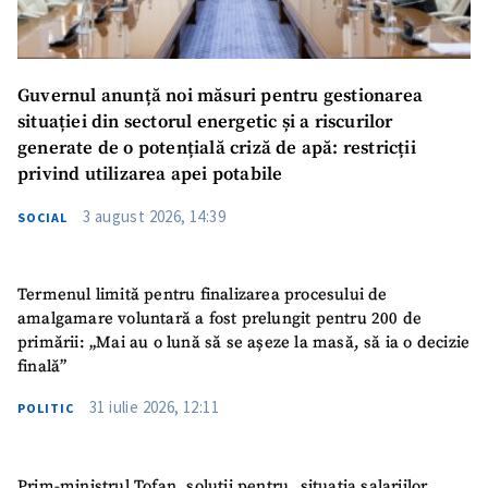
Guvernul anunță noi măsuri pentru gestionarea
situației din sectorul energetic și a riscurilor
generate de o potențială criză de apă: restricții
privind utilizarea apei potabile
3 august 2026, 14:39
SOCIAL
Termenul limită pentru finalizarea procesului de
amalgamare voluntară a fost prelungit pentru 200 de
primării: „Mai au o lună să se așeze la masă, să ia o decizie
finală”
31 iulie 2026, 12:11
POLITIC
Prim-ministrul Tofan, soluții pentru „situația salariilor