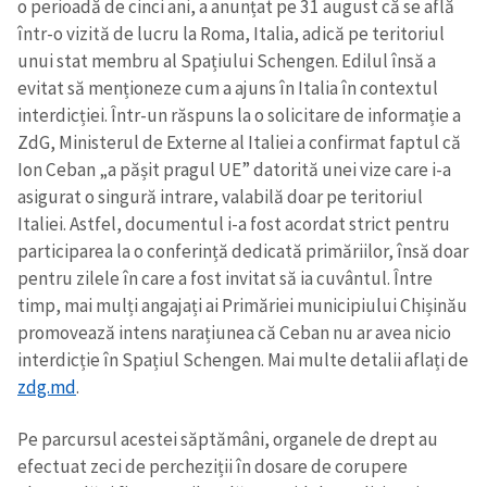
o perioadă de cinci ani, a anunțat pe 31 august că se află
într-o vizită de lucru la Roma, Italia, adică pe teritoriul
unui stat membru al Spațiului Schengen. Edilul însă a
evitat să menționeze cum a ajuns în Italia în contextul
interdicției. Într-un răspuns la o solicitare de informație a
ZdG, Ministerul de Externe al Italiei a confirmat faptul că
Ion Ceban „a pășit pragul UE” datorită unei vize care i-a
asigurat o singură intrare, valabilă doar pe teritoriul
Italiei. Astfel, documentul i-a fost acordat strict pentru
participarea la o conferință dedicată primăriilor, însă doar
pentru zilele în care a fost invitat să ia cuvântul. Între
timp, mai mulți angajați ai Primăriei municipiului Chișinău
promovează intens narațiunea că Ceban nu ar avea nicio
interdicție în Spațiul Schengen. Mai multe detalii aflați de
zdg.md
.
Pe parcursul acestei săptămâni, organele de drept au
efectuat zeci de percheziții în dosare de corupere