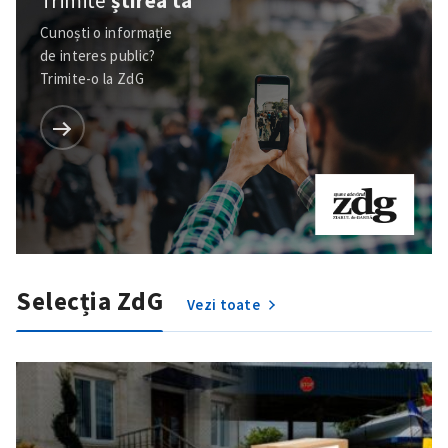
Trimite
știrea ta
Cunoști o informație
de interes public?
Trimite-o la ZdG
Selecția ZdG
Vezi toate