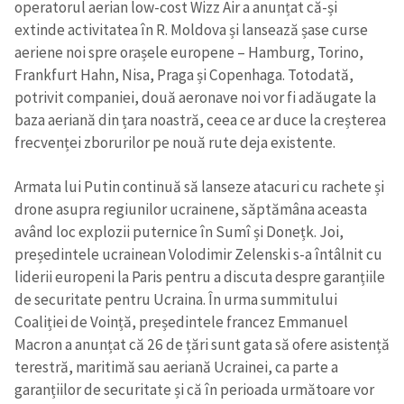
operatorul aerian low-cost Wizz Air a anunțat că-și
extinde activitatea în R. Moldova și lansează șase curse
aeriene noi spre orașele europene – Hamburg, Torino,
Frankfurt Hahn, Nisa, Praga și Copenhaga. Totodată,
potrivit companiei, două aeronave noi vor fi adăugate la
baza aeriană din țara noastră, ceea ce ar duce la creșterea
frecvenței zborurilor pe nouă rute deja existente.
Armata lui Putin continuă să lanseze atacuri cu rachete și
drone asupra regiunilor ucrainene, săptămâna aceasta
având loc explozii puternice în Sumî și Donețk. Joi,
președintele ucrainean Volodimir Zelenski s-a întâlnit cu
liderii europeni la Paris pentru a discuta despre garanțiile
de securitate pentru Ucraina. În urma summitului
ȘTIREA MEA
Coaliției de Voință, președintele francez Emmanuel
Titlu știre
+ Adaugă titlu
Macron a anunțat că 26 de țări sunt gata să ofere asistență
terestră, maritimă sau aeriană Ucrainei, ca parte a
garanțiilor de securitate și că în perioada următoare vor
Fotografie
+ Încarcă imagine