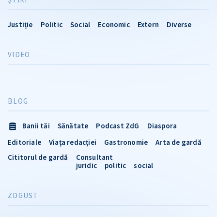
Justiție
Politic
Social
Economic
Extern
Diverse
VIDEO
BLOG
Banii tăi
Sănătate
Podcast ZdG
Diaspora
Editoriale
Viața redacției
Gastronomie
Arta de gardă
Cititorul de gardă
Consultant
juridic
politic
social
ZDGUST