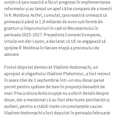
susțin că țara noastră a făcut progrese în implementarea
reformelor și au lansat un apel către companii de a investi
în R. Moldova. Astfel, cumulat, țara noastră urmează să
primească până la 1,9 miliarde de euro sub formă de
granturi și împrumuturi în cadrul Mecanismului în
perioada 2025-2027. Președinta Comisiei Europene,
Ursula von der Leyen, a declarat că UE se angajează să
sprijine R. Moldova în fiecare etapă a procesului de
aderare.
Fostul deputat democrat Vladimir Andronachi, un
apropiat al oligarhului Vladimir Plahotniuc, a fost reținut
în seara zilei de 2 septembrie într-un nou dosar penal
pornit pentru spălare de bani în proporții deosebit de
mari. Procuratura Anticorupție nu a oferit detalii despre
dosar, dar a menționat că au fost efectuate percheziții și
audieri, pentru a stabili toate circumstanțele cauzei.
Vladimir Andronachi a fost deputat în perioada februarie