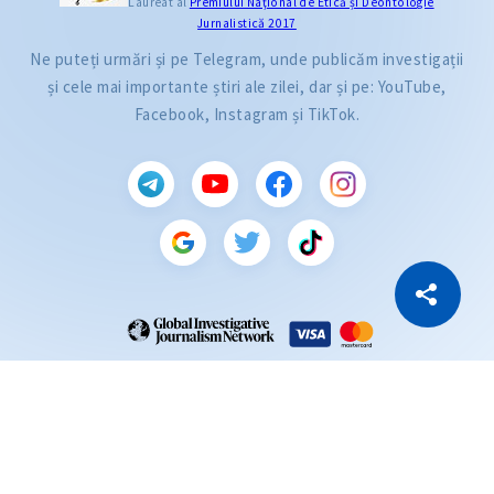
Laureat al
Premiului Naţional de Etică și Deontologie
Jurnalistică 2017
Ne puteți urmări și pe Telegram, unde publicăm investigații
și cele mai importante știri ale zilei, dar și pe: YouTube,
Facebook, Instagram și TikTok.
CITEȘTE
Citește articolul
Copiază Link
ZdG este membru al rețelei globale a jurnaliștilor de investigație (GIJN).
2004—2026 © Ziarul de Gardă.
Toate drepturile rezervate.
Dezvoltat de
SENSMEDIA