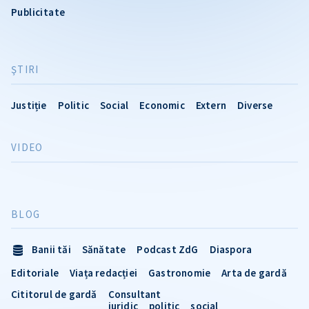
Publicitate
ŞTIRI
Justiție
Politic
Social
Economic
Extern
Diverse
VIDEO
BLOG
Banii tăi
Sănătate
Podcast ZdG
Diaspora
Editoriale
Viața redacției
Gastronomie
Arta de gardă
Cititorul de gardă
Consultant
juridic
politic
social