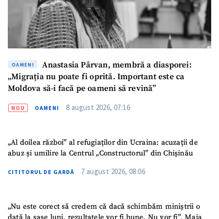
Anastasia Pârvan, membră a diasporei:
OAMENI
„Migrația nu poate fi oprită. Important este ca
Moldova să-i facă pe oameni să revină”
8 august 2026, 07:16
NOU
OAMENI
SUSȚINE
„Al doilea război” al refugiaților din Ucraina: acuzații de
abuz și umilire la Centrul „Constructorul” din Chișinău
7 august 2026, 08:06
CITITORUL DE GARDĂ
„Nu este corect să credem că dacă schimbăm miniștrii o
dată la șase luni, rezultatele vor fi bune. Nu vor fi”. Maia