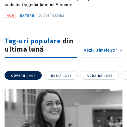
Telefon
+ Telefon personal
rachete: tragedia familiei Voronov
Am citit și sunt de
10 ore în urmă
NOU
EXTERN
acord cu
politica de
confidențialitate
.
TRIMITE ȘTIREA
Tag-uri populare
din
ultima lună
Vezi ultimele știri
GUVERN
1904
RUSIA
1888
UCRAINA
1665