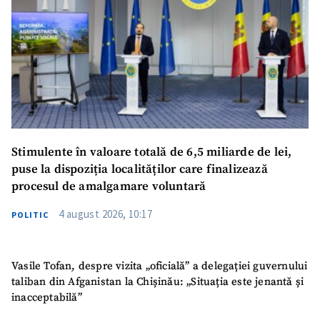
Stimulente în valoare totală de 6,5 miliarde de lei,
puse la dispoziția localităților care finalizează
procesul de amalgamare voluntară
4 august 2026, 10:17
POLITIC
Vasile Tofan, despre vizita „oficială” a delegației guvernului
taliban din Afganistan la Chișinău: „Situația este jenantă și
inacceptabilă”