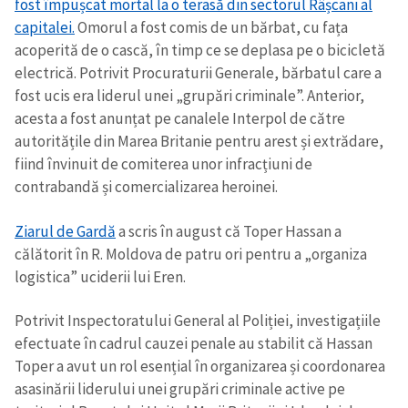
fost împușcat mortal la o terasă din sectorul Râșcani al
capitalei.
Omorul a fost comis de un bărbat, cu fața
acoperită de o cască, în timp ce se deplasa pe o bicicletă
electrică. Potrivit Procuraturii Generale, bărbatul care a
fost ucis era liderul unei „grupări criminale”. Anterior,
acesta a fost anunțat pe canalele Interpol de către
autoritățile din Marea Britanie pentru arest și extrădare,
fiind învinuit de comiterea unor infracțiuni de
contrabandă și comercializarea heroinei.
Trimite o informație
Despre ZdG
Ziarul de Gardă
a scris în august că Toper Hassan a
in English
на русском
călătorit în R. Moldova de patru ori pentru a „organiza
logistica” uciderii lui Eren.
Potrivit Inspectoratului General al Poliției, investigațiile
efectuate în cadrul cauzei penale au stabilit că Hassan
Toper a avut un rol esențial în organizarea și coordonarea
asasinării liderului unei grupări criminale active pe