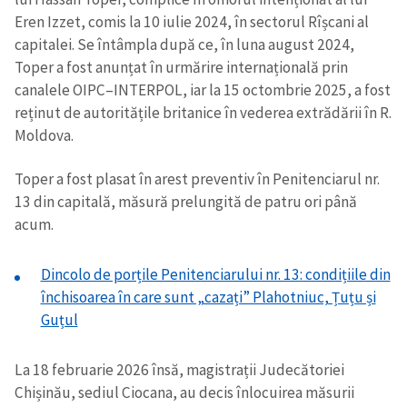
Eren Izzet, comis la 10 iulie 2024, în sectorul Rîșcani al
capitalei. Se întâmpla după ce, în luna august 2024,
Toper a fost anunțat în urmărire internațională prin
canalele OIPC–INTERPOL, iar la 15 octombrie 2025, a fost
reținut de autoritățile britanice în vederea extrădării în R.
Moldova.
Toper a fost plasat în arest preventiv în Penitenciarul nr.
13 din capitală, măsură prelungită de patru ori până
acum.
Dincolo de porțile Penitenciarului nr. 13: condițiile din
închisoarea în care sunt „cazați” Plahotniuc, Țuțu și
Guțul
La 18 februarie 2026 însă, magistrații Judecătoriei
Chișinău, sediul Ciocana, au decis înlocuirea măsurii