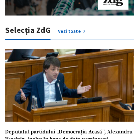
Selecția ZdG
Vezi toate
ȘTIREA MEA
Deputatul partidului „Democrația Acasă”, Alexandru
Titlu știre
+ Adaugă titlu