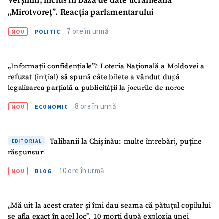
Verșinin, inclus în baza de date ucraineană
„Mirotvoreț”. Reacția parlamentarului
Fotografie
+ Încarcă imagine
7 ore în urmă
NOU
POLITIC
Link media
+ Link media
„Informații confidențiale”? Loteria Națională a Moldovei a
refuzat (inițial) să spună câte bilete a vândut după
legalizarea parțială a publicității la jocurile de noroc
Mesajul știrei
+ Mesajul știrei
8 ore în urmă
NOU
ECONOMIC
CONTACT SURSĂ
Talibanii la Chișinău: multe întrebări, puține
EDITORIAL
Sursă anonimă
răspunsuri
Nume
+ Numele meu
10 ore în urmă
NOU
BLOG
Email
+ Emailul meu
„Mă uit la acest crater și îmi dau seama că pătuțul copilului
se afla exact în acel loc”. 10 morți după explozia unei