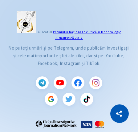
Laureat al
Premiului Naţional de Etică și Deontologie
Jurnalistică 2017
Ne puteți urmări și pe Telegram, unde publicăm investigații
și cele mai importante știri ale zilei, dar și pe: YouTube,
Facebook, Instagram și TikTok.
CITEȘTE
Citește articolul
Copiază Link
ZdG este membru al rețelei globale a jurnaliștilor de investigație (GIJN).