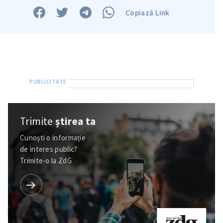
Copiază Link
Trimite
știrea ta
Cunoști o informație
de interes public?
Trimite-o la ZdG