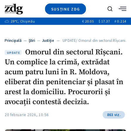
SUSȚINE ZDG
+1
Caută
+3
29
°C
, Chișinău
€
20.05
$
17.37
₽
0.214
Ştiri
+6
+4
Investigatii
Banii tăi
+7
Principală
—
Ştiri
—
Justiție
— UPDATE/ Omorul din sectorul Rîșcani.
Video
+1
…
+1
+1
Omorul din sectorul Rîșcani.
Special
UPDATE
Un complice la crimă, extrădat
Blog
+2
+1
ZdGust
acum patru luni în R. Moldova,
+1
eliberat din penitenciar și plasat în
arest la domiciliu. Procurorii și
avocații contestă decizia.
20 februarie 2026, 10:56
863 viz.