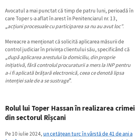
Avocatul a mai punctat că timp de patru luni, perioadă în
care Toper s-a aflat în arest în Penitenciarul nr. 13,
„
acțiuni procesuale cu participarea sa nu au avut loc”
.
Mereacre a menționat că solicită aplicarea măsurii de
control judiciar în privința clientului său, specificând că
„
după aplicarea arestului la domiciliu, din proprie
inițiativă, fără controlul procuraturii a mers la INP pentru
a-i fi aplicată brățară electronică, ceea ce denotă lipsa
intenției sale de a se sustrage
”.
Rolul lui Toper Hassan în realizarea crimei
din sectorul Rîșcani
Pe 10 iulie 2024,
un cetățean turc în vârstă de 41 de ani a