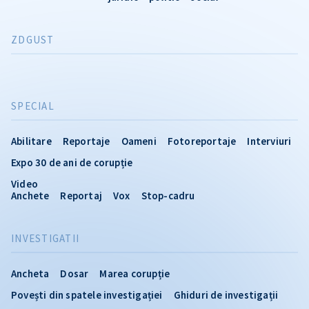
ZDGUST
SPECIAL
Abilitare
Reportaje
Oameni
Fotoreportaje
Interviuri
Expo 30 de ani de corupție
Video
Anchete
Reportaj
Vox
Stop-cadru
INVESTIGATII
Ancheta
Dosar
Marea corupție
Povești din spatele investigației
Ghiduri de investigații