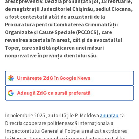
arest preventiv. Decizia pronunțată joi, 18 februarie,
de magistrații Judecătoriei Chișinău, sediul Ciocana,
a fost contestată atât de acuzatorii de la
Procuratura pentru Combaterea Criminalității
Organizate și Cauze Speciale (PCCOCS), care
revenirea acestuia în arest, cât și de avocatul lui
Toper, care solicită aplicarea unei măsuri
nonprivative în privința clientului său.
Urmărește
ZdG
în Google News
Adaugă
ZdG
ca sursă preferată
În noiembrie 2025, autoritățile R. Moldova
anunțau
că
Direcția cooperare polițienească internațională a
Inspectoratului General al Poliției a realizat extrădarea
lui Hassan Toper, complice în omorul intenționat al lui