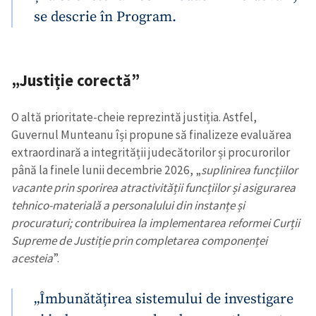
se descrie în Program.
„Justiție corectă”
O altă prioritate-cheie reprezintă justiția. Astfel,
Guvernul Munteanu își propune să finalizeze evaluărea
extraordinară a integrității judecătorilor și procurorilor
până la finele lunii decembrie 2026, „
suplinirea funcțiilor
vacante prin sporirea atractivității funcțiilor și asigurarea
tehnico-materială a personalului din instanțe și
procuraturi; contribuirea la implementarea reformei Curții
Supreme de Justiție prin completarea componenței
acesteia
”.
„Îmbunătățirea sistemului de investigare