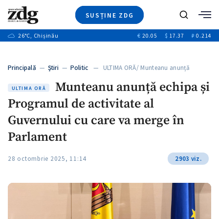
SUSȚINE ZDG
+3
Caută
+1
26
°C
, Chișinău
€
20.05
$
17.37
₽
0.214
Ştiri
+9
+4
Investigatii
Banii tăi
+1
+5
Principală
—
Ştiri
—
Politic
— ULTIMA ORĂ/ Munteanu anunță
Video
echipa…
+1
Munteanu anunță echipa și
Special
ULTIMA ORĂ
Programul de activitate al
Blog
+1
ZdGust
Guvernului cu care va merge în
Parlament
+1
28 octombrie 2025, 11:14
2903 viz.