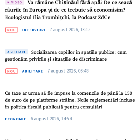
Va rămâne Chișinăul fără apă? De ce seacă
VIDEO
râurile în Europa și de ce trebuie să economisim?
Ecologistul Ilia Trombițchi, la Podcast ZdCe
7 august 2026, 13:15
NOU
INTERVIURI
Socializarea copiilor în spațiile publice: cum
ABILITARE
gestionăm privirile și situațiile de discriminare
7 august 2026, 06:48
NOU
ABILITARE
Ce taxe ar urma să fie impuse la comenzile de până la 150
de euro de pe platforme străine. Noile reglementări incluse
în politica fiscală publicată pentru consultări
6 august 2026, 14:54
ECONOMIC