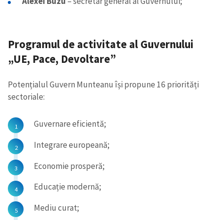
Alexei Buzu
– secretar general al Guvernului;
Programul de activitate al Guvernului
„UE, Pace, Devoltare”
Potențialul Guvern Munteanu își propune 16 priorități
sectoriale:
Guvernare eficientă;
Integrare europeană;
Economie prosperă;
Educație modernă;
Mediu curat;