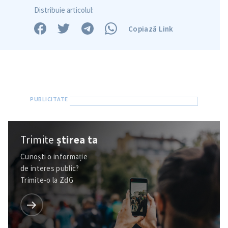
Distribuie articolul:
Copiază Link
Trimite
știrea ta
Cunoști o informație
de interes public?
Trimite-o la ZdG