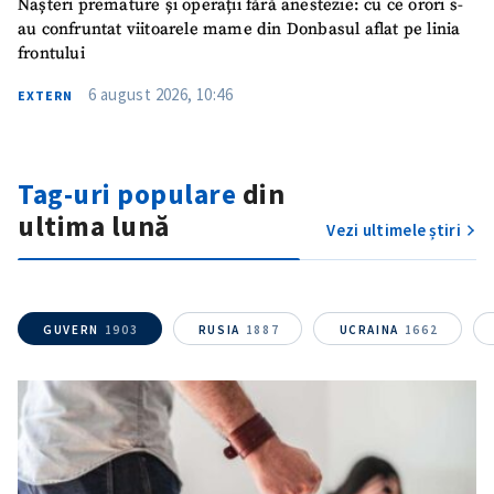
Nașteri premature și operații fără anestezie: cu ce orori s-
au confruntat viitoarele mame din Donbasul aflat pe linia
frontului
6 august 2026, 10:46
EXTERN
Tag-uri populare
din
ultima lună
Vezi ultimele știri
GUVERN
1903
RUSIA
1887
UCRAINA
1662