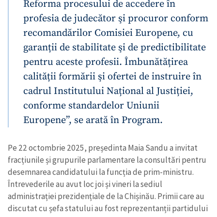
Reforma procesului de accedere în
profesia de judecător şi procuror conform
recomandărilor Comisiei Europene, cu
garanții de stabilitate şi de predictibilitate
pentru aceste profesii. Îmbunătățirea
calității formării şi ofertei de instruire în
cadrul Institutului Național al Justiției,
ȘTIREA MEA
conforme standardelor Uniunii
Titlu știre
+ Adaugă titlu
Europene”, se arată în Program.
Fotografie
+ Încarcă imagine
Pe 22 octombrie 2025, președinta Maia Sandu a invitat
fracțiunile și grupurile parlamentare la consultări pentru
desemnarea candidatului la funcția de prim-ministru.
Link media
+ Link media
Întrevederile au avut loc joi și vineri la sediul
administrației prezidențiale de la Chișinău. Primii care au
discutat cu șefa statului au fost reprezentanții partidului