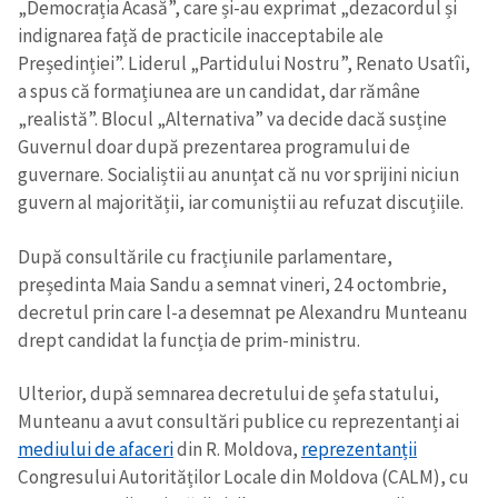
Mesajul știrei
„Democrația Acasă”, care și-au exprimat „dezacordul și
+ Mesajul știrei
indignarea față de practicile inacceptabile ale
Președinției”. Liderul „Partidului Nostru”, Renato Usatîi,
CONTACT SURSĂ
a spus că formațiunea are un candidat, dar rămâne
„realistă”. Blocul „Alternativa” va decide dacă susține
Sursă anonimă
Guvernul doar după prezentarea programului de
Nume
+ Numele meu
guvernare. Socialiștii au anunțat că nu vor sprijini niciun
guvern al majorității, iar comuniștii au refuzat discuțiile.
Email
+ Emailul meu
După consultările cu fracțiunile parlamentare,
președinta Maia Sandu a semnat vineri, 24 octombrie,
Telefon
+ Telefon personal
decretul prin care l-a desemnat pe Alexandru Munteanu
drept candidat la funcția de prim-ministru.
Am citit și sunt de
acord cu
politica de
Ulterior, după semnarea decretului de șefa statului,
confidențialitate
.
Munteanu a avut consultări publice cu reprezentanți ai
TRIMITE ȘTIREA
mediului de afaceri
din R. Moldova,
reprezentanții
Congresului Autorităților Locale din Moldova (CALM), cu