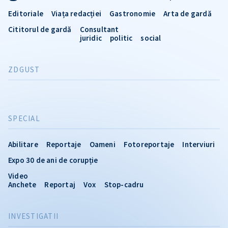
Editoriale
Viața redacției
Gastronomie
Arta de gardă
Cititorul de gardă
Consultant
juridic
politic
social
ZDGUST
SPECIAL
Abilitare
Reportaje
Oameni
Fotoreportaje
Interviuri
Expo 30 de ani de corupție
Video
Anchete
Reportaj
Vox
Stop-cadru
INVESTIGATII