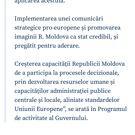
aplicarea acestuia.
Implementarea unei comunicări
strategice pro-europene și promovarea
imaginii R. Moldova ca stat credibil, și
Trimite o informație
Despre ZdG
in English
на русском
pregătit pentru aderare.
Creșterea capacității Republicii Moldova
de a participa la procesele decizionale,
prin dezvoltarea resurselor umane și
capacităților administrației publice
centrale și locale, aliniate standardelor
Uniunii Europene”, se arată în Programul
de activitate al Guvernului.