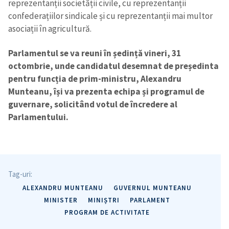
reprezentanții societății civile, cu reprezentanții
confederațiilor sindicale și cu reprezentanții mai multor
asociații în agricultură.
Parlamentul se va reuni în ședință vineri, 31
octombrie, unde candidatul desemnat de președinta
pentru funcția de prim-ministru, Alexandru
Munteanu, își va prezenta echipa și programul de
guvernare, solicitând votul de încredere al
Parlamentului.
Tag-uri:
ALEXANDRU MUNTEANU
GUVERNUL MUNTEANU
MINISTER
MINIȘTRI
PARLAMENT
PROGRAM DE ACTIVITATE