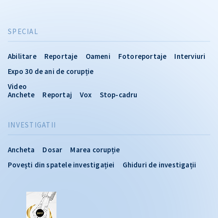
SPECIAL
Abilitare
Reportaje
Oameni
Fotoreportaje
Interviuri
Expo 30 de ani de corupție
Video
Anchete
Reportaj
Vox
Stop-cadru
INVESTIGATII
Ancheta
Dosar
Marea corupție
Povești din spatele investigației
Ghiduri de investigații