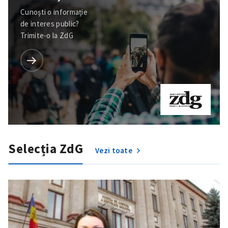
Cunoști o informație
de interes public?
Trimite-o la ZdG
Selecția ZdG
Vezi toate
ȘTIREA MEA
Titlu știre
+ Adaugă titlu
Fotografie
+ Încarcă imagine