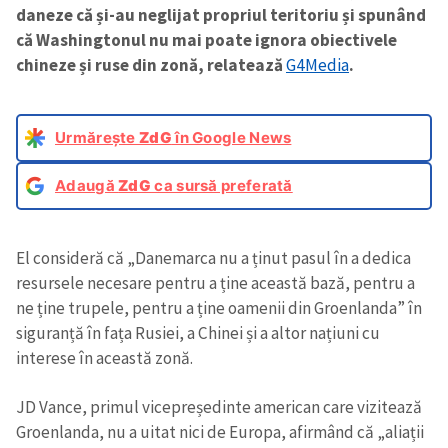
daneze că și-au neglijat propriul teritoriu și spunând
că Washingtonul nu mai poate ignora obiectivele
chineze și ruse din zonă,
relatează
G4Media
.
Urmărește
ZdG
în Google News
Adaugă
ZdG
ca sursă preferată
El consideră că „Danemarca nu a ținut pasul în a dedica
resursele necesare pentru a ține această bază, pentru a
ne ține trupele, pentru a ține oamenii din Groenlanda” în
siguranță în fața Rusiei, a Chinei și a altor națiuni cu
interese în această zonă.
JD Vance, primul vicepreședinte american care vizitează
Groenlanda, nu a uitat nici de Europa, afirmând că „aliații