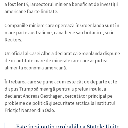
a fost lentă, iar sectorul minier a beneficiat de investiții
Trimite o informație
Despre ZdG
americane foarte limitate.
in English
на русском
Companiile miniere care operează în Groenlanda sunt în
mare parte australiene, canadiene sau britanice, scrie
Reuters.
Un oficial al Casei Albe a declarat că Groenlanda dispune
de o cantitate mare de minerale rare care ar putea
alimenta economia americană.
Întrebarea care se pune acum este cât de departe este
dispus Trump să meargă pentru a prelua insula, a
declarat Andreas Oesthagen, cercetător principal pe
probleme de politică și securitate arctică la Institutul
Fridtjof Nansen din Oslo.
„Este încă puțin probabil ca Statele Unite