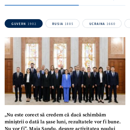
GUVERN
1902
RUSIA
1885
UCRAINA
1660
SUSȚINE
„Nu este corect să credem că dacă schimbăm
miniștrii o dată la șase luni, rezultatele vor fi bune.
Nu vor fi”. Maia Sandu, despre activitatea noului