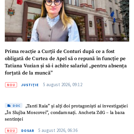
Link media
+ Link media
Mesajul știrei
+ Mesajul știrei
Prima reacție a Curții de Conturi după ce a fost
obligată de Curtea de Apel să o repună în funcție pe
CONTACT SURSĂ
Tatiana Vozian și să-i achite salariul „pentru absența
forțată de la muncă”
Sursă anonimă
5 august 2026, 09:12
NOU
JUSTIȚIE
Nume
+ Numele meu
Email
+ Emailul meu
„Tanti Raia” și alți doi protagoniști ai investigației
DOC
„În Slujba Moscovei”, condamnați. Ancheta ZdG – la baza
sentinței
Telefon
+ Telefon personal
5 august 2026, 06:36
NOU
DOSAR