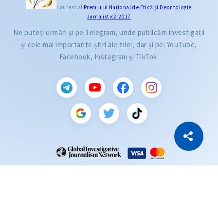
Laureat al
Premiului Naţional de Etică și Deontologie
Jurnalistică 2017
Ne puteți urmări și pe Telegram, unde publicăm investigații
și cele mai importante știri ale zilei, dar și pe: YouTube,
Facebook, Instagram și TikTok.
CITEȘTE
Citește articolul
Copiază Link
ZdG este membru al rețelei globale a jurnaliștilor de investigație (GIJN).
2004—2026 © Ziarul de Gardă.
Toate drepturile rezervate.
Dezvoltat de
SENSMEDIA