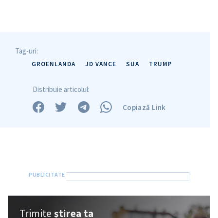
Tag-uri:
GROENLANDA
JD VANCE
SUA
TRUMP
Distribuie articolul:
Copiază Link
Trimite
știrea ta