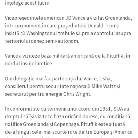
înțelege acest lucru.
Vicepreședintele american JD Vance a vizitat Groenlanda,
într-un moment în care președintele Donald Trump
insistă că Washingtonul trebuie să preia controlul asupra
teritoriului danez semi-autonom.
Vance a viziteze baza militară americană de la Pituffik, în
nordul insulei arctice.
Din delegație mai fac parte soția lui Vance, Usha,
consilierul pentru securitate națională Mike Waltz și
secretarul pentru energie Chris Wright.
În conformitate cu termenii unui acord din 1951, SUA au
dreptul să își viziteze baza oricând doresc, cu condiția să
notifice Groenlanda și Copenhaga. Pituffik este situată
de-a lungul celei mai scurte rute dintre Europa și America