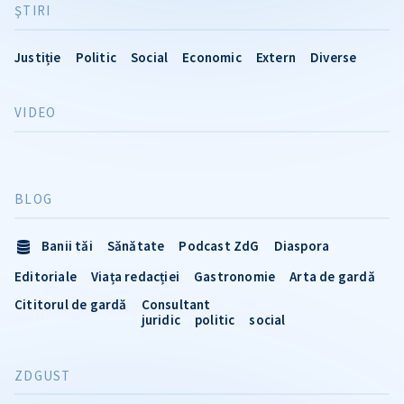
ŞTIRI
Justiție
Politic
Social
Economic
Extern
Diverse
VIDEO
BLOG
Banii tăi
Sănătate
Podcast ZdG
Diaspora
Editoriale
Viața redacției
Gastronomie
Arta de gardă
Cititorul de gardă
Consultant
juridic
politic
social
ZDGUST