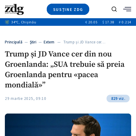
SUSȚINE ZDG
+9
Caută
+4
34
°C
, Chișinău
€
20.05
$
17.38
₽
0.214
Ştiri
+10
+2
Investigatii
Banii tăi
+5
Principală
—
Ştiri
—
Extern
— Trump și JD Vance cer…
Video
Trump și JD Vance cer din nou
Special
Groenlanda: „SUA trebuie să preia
Blog
ZdGust
Groenlanda pentru «pacea
mondială»”
29 martie 2025, 09:10
829 viz.