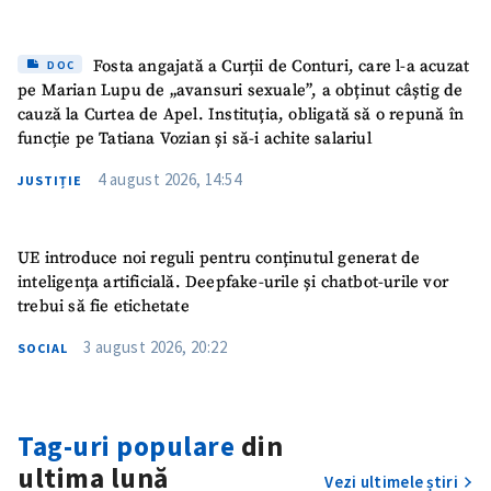
Am citit și sunt de
acord cu
politica de
confidențialitate
.
Fosta angajată a Curții de Conturi, care l-a acuzat
DOC
pe Marian Lupu de „avansuri sexuale”, a obținut câștig de
TRIMITE ȘTIREA
cauză la Curtea de Apel. Instituția, obligată să o repună în
funcție pe Tatiana Vozian și să-i achite salariul
4 august 2026, 14:54
JUSTIȚIE
UE introduce noi reguli pentru conținutul generat de
inteligența artificială. Deepfake-urile și chatbot-urile vor
trebui să fie etichetate
3 august 2026, 20:22
SOCIAL
Tag-uri populare
din
ultima lună
Vezi ultimele știri