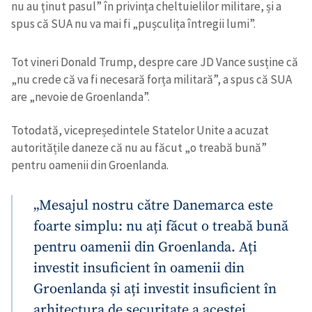
nu au ținut pasul” în privința cheltuielilor militare, și a
spus că SUA nu va mai fi „pușculița întregii lumi”.
Tot vineri Donald Trump, despre care JD Vance susține că
„nu crede că va fi necesară forța militară”, a spus că SUA
are „nevoie de Groenlanda”.
Totodată, vicepreședintele Statelor Unite a acuzat
autoritățile daneze că nu au făcut „o treabă bună”
pentru oamenii din Groenlanda.
„Mesajul nostru către Danemarca este
foarte simplu: nu ați făcut o treabă bună
pentru oamenii din Groenlanda. Ați
investit insuficient în oamenii din
Groenlanda și ați investit insuficient în
arhitectura de securitate a acestei