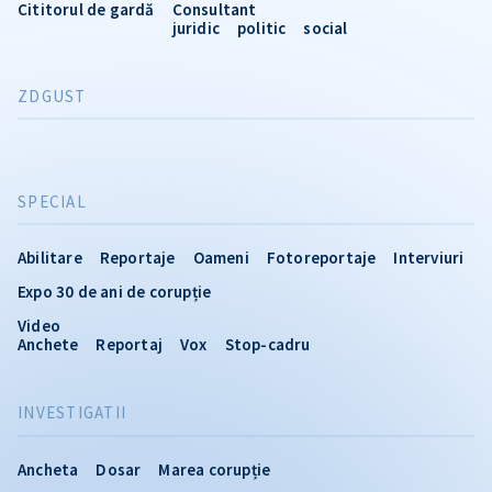
Cititorul de gardă
Consultant
juridic
politic
social
ZDGUST
SPECIAL
Abilitare
Reportaje
Oameni
Fotoreportaje
Interviuri
Expo 30 de ani de corupție
Video
Anchete
Reportaj
Vox
Stop-cadru
INVESTIGATII
Ancheta
Dosar
Marea corupție