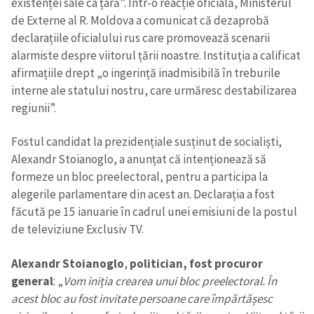
existenței sale ca țară”. Într-o reacție oficială, Ministerul
de Externe al R. Moldova a comunicat că dezaprobă
declarațiile oficialului rus care promovează scenarii
alarmiste despre viitorul țării noastre. Instituția a calificat
afirmațiile drept „o ingerință inadmisibilă în treburile
interne ale statului nostru, care urmăresc destabilizarea
regiunii”.
Fostul candidat la prezidențiale susținut de socialiști,
Alexandr Stoianoglo, a anunțat că intenționează să
formeze un bloc preelectoral, pentru a participa la
alegerile parlamentare din acest an. Declarația a fost
făcută pe 15 ianuarie în cadrul unei emisiuni de la postul
de televiziune Exclusiv TV.
Alexandr Stoianoglo
,
politician, fost procuror
general
: „
Vom iniția crearea unui bloc preelectoral. În
acest bloc au fost invitate persoane care împărtășesc