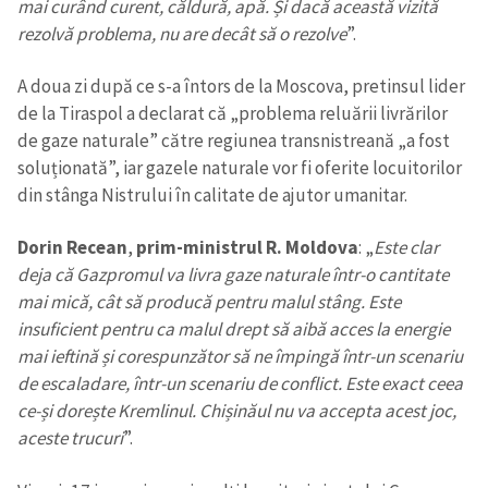
mai curând curent, căldură, apă. Și dacă această vizită
rezolvă problema, nu are decât să o rezolve
”.
A doua zi după ce s-a întors de la Moscova, pretinsul lider
de la Tiraspol a declarat că „problema reluării livrărilor
de gaze naturale” către regiunea transnistreană „a fost
soluționată”, iar gazele naturale vor fi oferite locuitorilor
din stânga Nistrului în calitate de ajutor umanitar.
Dorin Recean
,
prim-ministrul R. Moldova
: „
Este clar
deja că Gazpromul va livra gaze naturale într-o cantitate
mai mică, cât să producă pentru malul stâng. Este
insuficient pentru ca malul drept să aibă acces la energie
mai ieftină și corespunzător să ne împingă într-un scenariu
de escaladare, într-un scenariu de conflict. Este exact ceea
ce-și dorește Kremlinul. Chișinăul nu va accepta acest joc,
aceste trucuri
”.