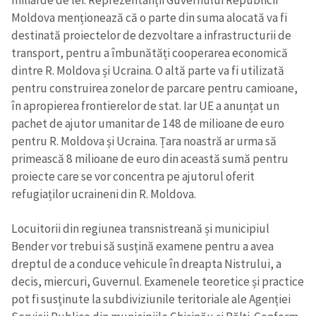
miliarde de lei. Reprezentanții Guvernului Republicii
Moldova menționează că o parte din suma alocată va fi
destinată proiectelor de dezvoltare a infrastructurii de
transport, pentru a îmbunătăți cooperarea economică
dintre R. Moldova și Ucraina. O altă parte va fi utilizată
pentru construirea zonelor de parcare pentru camioane,
în apropierea frontierelor de stat. Iar UE a anunțat un
pachet de ajutor umanitar de 148 de milioane de euro
pentru R. Moldova și Ucraina. Țara noastră ar urma să
primească 8 milioane de euro din această sumă pentru
proiecte care se vor concentra pe ajutorul oferit
refugiaților ucraineni din R. Moldova.
Locuitorii din regiunea transnistreană și municipiul
Bender vor trebui să susțină examene pentru a avea
dreptul de a conduce vehicule în dreapta Nistrului, a
decis, miercuri, Guvernul. Examenele teoretice și practice
pot fi susținute la subdiviziunile teritoriale ale Agenției