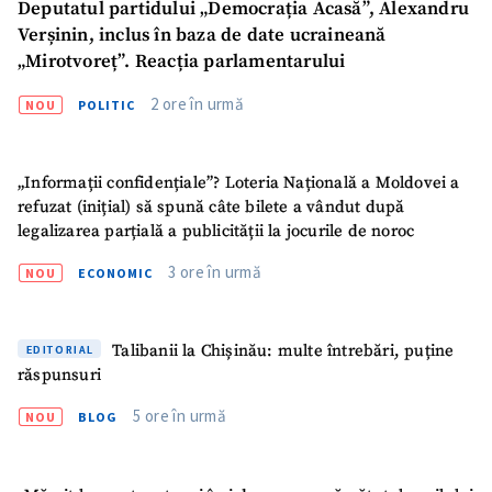
Deputatul partidului „Democrația Acasă”, Alexandru
Verșinin, inclus în baza de date ucraineană
„Mirotvoreț”. Reacția parlamentarului
2 ore în urmă
NOU
POLITIC
„Informații confidențiale”? Loteria Națională a Moldovei a
refuzat (inițial) să spună câte bilete a vândut după
legalizarea parțială a publicității la jocurile de noroc
3 ore în urmă
NOU
ECONOMIC
Talibanii la Chișinău: multe întrebări, puține
EDITORIAL
răspunsuri
5 ore în urmă
NOU
BLOG