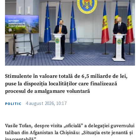
Stimulente în valoare totală de 6,5 miliarde de lei,
puse la dispoziția localităților care finalizează
procesul de amalgamare voluntară
4 august 2026, 10:17
POLITIC
Vasile Tofan, despre vizita „oficială” a delegației guvernului
taliban din Afganistan la Chișinău: „Situația este jenantă și
inacceptabilă”