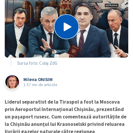
Sursa foto: Colaj ZdG
Milena ONISIM
1.57 mii de articole
Liderul separatist de la Tiraspol a fost la Moscova
prin Aeroportul Internațional Chișinău, prezentând
un pașaport rusesc. Cum comentează autoritățile de
la Chișinău anunțul lui Krasnoselski privind reluarea
livrării gazelor naturale către regiunea