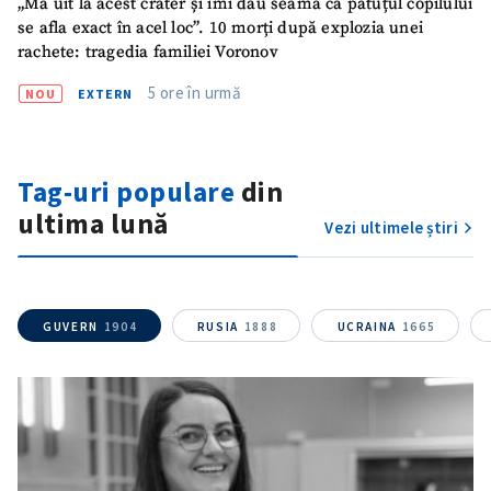
„Mă uit la acest crater și îmi dau seama că pătuțul copilului
se afla exact în acel loc”. 10 morți după explozia unei
rachete: tragedia familiei Voronov
5 ore în urmă
NOU
EXTERN
Tag-uri populare
din
ultima lună
Vezi ultimele știri
GUVERN
1904
RUSIA
1888
UCRAINA
1665