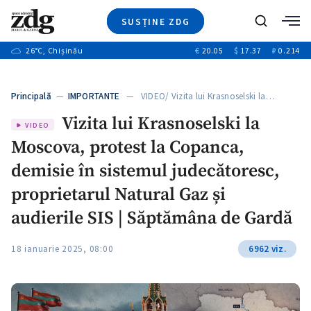
SUSȚINE ZDG
+1
Caută
+2
26
°C
, Chișinău
€
20.05
$
17.37
₽
0.214
Ştiri
+8
+3
Investigatii
Banii tăi
+6
Principală
—
IMPORTANTE
— VIDEO/ Vizita lui Krasnoselski la…
Video
+1
+1
Vizita lui Krasnoselski la
Special
VIDEO
Moscova, protest la Copanca,
Blog
+2
ZdGust
demisie în sistemul judecătoresc,
+1
proprietarul Natural Gaz și
audierile SIS | Săptămâna de Gardă
18 ianuarie 2025, 08:00
6962 viz.