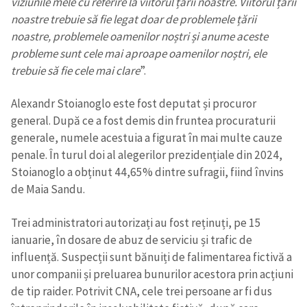
viziunile mele cu referire la viitorul țării noastre. Viitorul țării
noastre trebuie să fie legat doar de problemele țării
noastre, problemele oamenilor noștri și anume aceste
probleme sunt cele mai aproape oamenilor noștri, ele
trebuie să fie cele mai clare
”.
Alexandr Stoianoglo este fost deputat și procuror
general. După ce a fost demis din fruntea procuraturii
generale, numele acestuia a figurat în mai multe cauze
penale. În turul doi al alegerilor prezidențiale din 2024,
Stoianoglo a obținut 44,65% dintre sufragii, fiind învins
de Maia Sandu.
Trei administratori autorizați au fost reținuți, pe 15
ianuarie, în dosare de abuz de serviciu și trafic de
influență. Suspecții sunt bănuiți de falimentarea fictivă a
unor companii și preluarea bunurilor acestora prin acțiuni
de tip raider. Potrivit CNA, cele trei persoane ar fi dus