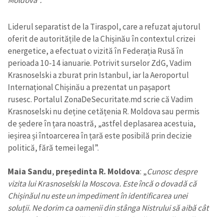
Moldova”.
Liderul separatist de la Tiraspol, care a refuzat ajutorul
oferit de autoritățile de la Chișinău în contextul crizei
energetice, a efectuat o vizită în Federația Rusă în
perioada 10-14 ianuarie. Potrivit surselor ZdG, Vadim
Krasnoselski a zburat prin Istanbul, iar la Aeroportul
Internațional Chișinău a prezentat un pașaport
rusesc. Portalul ZonaDeSecuritate.md scrie că Vadim
Krasnoselski nu deține cetățenia R. Moldova sau permis
de ședere în țara noastră, „astfel deplasarea acestuia,
ieșirea și întoarcerea în țară este posibilă prin decizie
politică, fără temei legal”.
Maia Sandu
,
președinta R. Moldova
: „
Cunosc despre
vizita lui Krasnoselski la Moscova. Este încă o dovadă că
Chișinăul nu este un impediment în identificarea unei
soluții. Ne dorim ca oamenii din stânga Nistrului să aibă cât