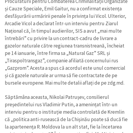
Procuraturii pentru Combaterea Criminalității Organizate
și Cauze Speciale, Emil Gaitur, nu a confirmat existența
desfășurării urmăririi penale în privința lui Vicol. Ulterior,
Arcadie Vicol a declarat într-un interviu pentru Ziarul
Național că, în timpul audierilor, SIS a avut „mai multe
Trimite o informație
Despre ZdG
întrebări” cu privire la un contract-cadru de livrare a
in English
на русском
gazelor naturale către regiunea transnistreană, încheiat
pe 14 ianuarie, între firma sa „Natural Gaz” SRL și
„Tiraspoltransgaz”, companie afiliată concernului rus
„Gazprom”. Acesta a spus că acordul este unul comercial
și că gazele naturale ar urma să fie contractate de pe
bursele europene. Mai multe detalii aflați de pe zdg.md.
Săptămâna aceasta, Nikolai Patrușev, consilierul
președintelui rus Vladimir Putin, a amenințat într-un
interviu pentru o instituție media controlată de Kremlin
că „politica anti-rusească de la Chișinău poate să ducă fie
la apartenența R. Moldova la un alt stat, fie la încetarea