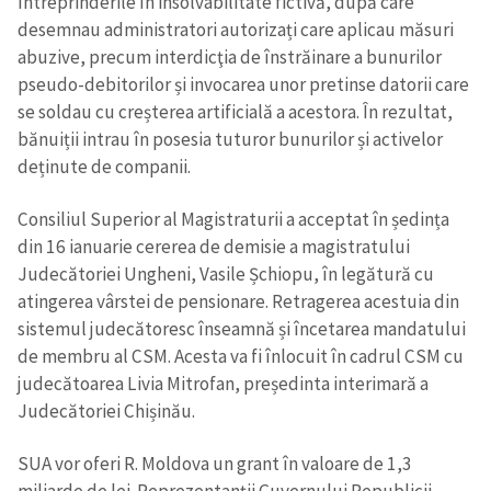
întreprinderile în insolvabilitate fictivă, după care
desemnau administratori autorizați care aplicau măsuri
abuzive, precum interdicţia de înstrăinare a bunurilor
pseudo-debitorilor și invocarea unor pretinse datorii care
se soldau cu creșterea artificială a acestora. În rezultat,
bănuiții intrau în posesia tuturor bunurilor și activelor
deținute de companii.
Consiliul Superior al Magistraturii a acceptat în ședința
din 16 ianuarie cererea de demisie a magistratului
Judecătoriei Ungheni, Vasile Șchiopu, în legătură cu
atingerea vârstei de pensionare. Retragerea acestuia din
sistemul judecătoresc înseamnă și încetarea mandatului
de membru al CSM. Acesta va fi înlocuit în cadrul CSM cu
judecătoarea Livia Mitrofan, președinta interimară a
Judecătoriei Chișinău.
SUA vor oferi R. Moldova un grant în valoare de 1,3