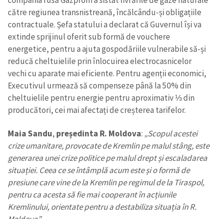
către regiunea transnistreană, încălcându-și obligațiile
contractuale. Șefa statului a declarat că Guvernul își va
extinde sprijinul oferit sub formă de vouchere
energetice, pentru a ajuta gospodăriile vulnerabile să-și
reducă cheltuielile prin înlocuirea electrocasnicelor
vechi cu aparate mai eficiente. Pentru agenții economici,
Executivul urmează să compenseze până la 50% din
cheltuielile pentru energie pentru aproximativ ⅓ din
producători, cei mai afectați de creșterea tarifelor.
Maia Sandu
,
președinta R. Moldova
:
„Scopul acestei
crize umanitare, provocate de Kremlin pe malul stâng, este
generarea unei crize politice pe malul drept și escaladarea
situației. Ceea ce se întâmplă acum este și o formă de
presiune care vine de la Kremlin pe regimul de la Tiraspol,
pentru ca acesta să fie mai cooperant în acțiunile
Kremlinului, orientate pentru a destabiliza situația în R.