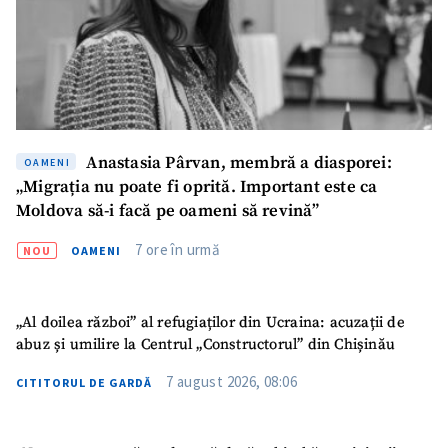
Anastasia Pârvan, membră a diasporei:
OAMENI
„Migrația nu poate fi oprită. Important este ca
Moldova să-i facă pe oameni să revină”
7 ore în urmă
NOU
OAMENI
„Al doilea război” al refugiaților din Ucraina: acuzații de
abuz și umilire la Centrul „Constructorul” din Chișinău
7 august 2026, 08:06
CITITORUL DE GARDĂ