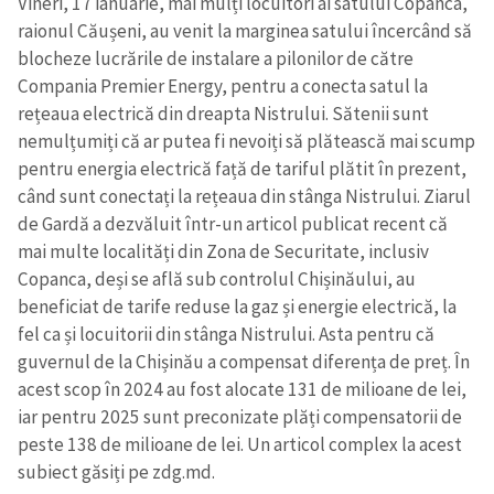
Vineri, 17 ianuarie, mai mulți locuitori ai satului Copanca,
raionul Căușeni, au venit la marginea satului încercând să
blocheze lucrările de instalare a pilonilor de către
Compania Premier Energy, pentru a conecta satul la
rețeaua electrică din dreapta Nistrului. Sătenii sunt
nemulțumiți că ar putea fi nevoiți să plătească mai scump
pentru energia electrică față de tariful plătit în prezent,
când sunt conectați la rețeaua din stânga Nistrului. Ziarul
de Gardă a dezvăluit într-un articol publicat recent că
mai multe localități din Zona de Securitate, inclusiv
Copanca, deși se află sub controlul Chișinăului, au
beneficiat de tarife reduse la gaz și energie electrică, la
fel ca și locuitorii din stânga Nistrului. Asta pentru că
guvernul de la Chișinău a compensat diferența de preț. În
acest scop în 2024 au fost alocate 131 de milioane de lei,
iar pentru 2025 sunt preconizate plăți compensatorii de
peste 138 de milioane de lei. Un articol complex la acest
subiect găsiți pe zdg.md.