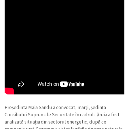
Președinta Maia Sandu a convocat, marți, ședința
Consiliului Suprem de Securitate în cadrul căreia a fost
analizată situația din sectorul energetic, după ce
compania rusă Gazprom a sistat livrările de gaze naturale