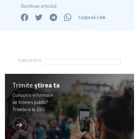
Distribuie articolul:
Copiază Link
Trimite
știrea ta
Cunoști o informație
de interes public?
Trimite-o la ZdG
SUSȚINE