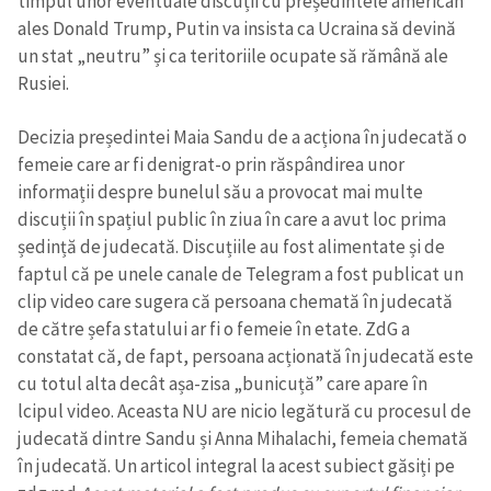
timpul unor eventuale discuții cu președintele american
ales Donald Trump, Putin va insista ca Ucraina să devină
un stat „neutru” și ca teritoriile ocupate să rămână ale
CONTACT SURSĂ
Rusiei.
Sursă anonimă
Decizia președintei Maia Sandu de a acționa în judecată o
Nume
+ Numele meu
femeie care ar fi denigrat-o prin răspândirea unor
informații despre bunelul său a provocat mai multe
Email
+ Emailul meu
discuții în spațiul public în ziua în care a avut loc prima
ședință de judecată. Discuțiile au fost alimentate și de
Telefon
+ Telefon personal
faptul că pe unele canale de Telegram a fost publicat un
clip video care sugera că persoana chemată în judecată
Am citit și sunt de
de către șefa statului ar fi o femeie în etate. ZdG a
acord cu
politica de
constatat că, de fapt, persoana acționată în judecată este
confidențialitate
.
cu totul alta decât așa-zisa „bunicuță” care apare în
lcipul video. Aceasta NU are nicio legătură cu procesul de
TRIMITE ȘTIREA
judecată dintre Sandu și Anna Mihalachi, femeia chemată
în judecată. Un articol integral la acest subiect găsiți pe