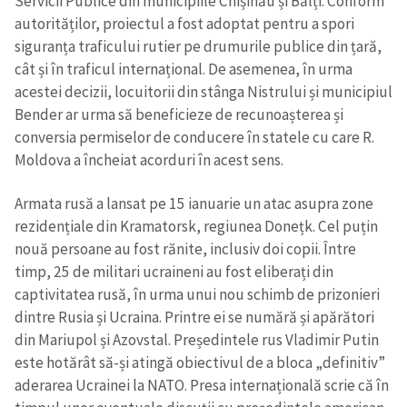
Servicii Publice din municipiile Chișinău și Bălți. Conform
autorităților, proiectul a fost adoptat pentru a spori
siguranța traficului rutier pe drumurile publice din țară,
cât și în traficul internațional. De asemenea, în urma
acestei decizii, locuitorii din stânga Nistrului și municipiul
Bender ar urma să beneficieze de recunoașterea și
conversia permiselor de conducere în statele cu care R.
Moldova a încheiat acorduri în acest sens.
ȘTIREA MEA
Titlu știre
+ Adaugă titlu
Armata rusă a lansat pe 15 ianuarie un atac asupra zone
rezidențiale din Kramatorsk, regiunea Donețk. Cel puțin
nouă persoane au fost rănite, inclusiv doi copii. Între
Fotografie
+ Încarcă imagine
timp, 25 de militari ucraineni au fost eliberați din
captivitatea rusă, în urma unui nou schimb de prizonieri
Link media
+ Link media
dintre Rusia și Ucraina. Printre ei se numără și apărători
din Mariupol și Azovstal. Președintele rus Vladimir Putin
este hotărât să-și atingă obiectivul de a bloca „definitiv”
aderarea Ucrainei la NATO. Presa internațională scrie că în
Mesajul știrei
+ Mesajul știrei