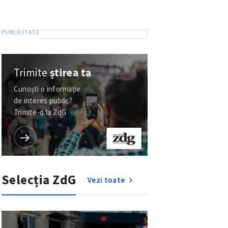
Trimite
știrea ta
Cunoști o informație
de interes public?
Trimite-o la ZdG
Selecția ZdG
Vezi toate