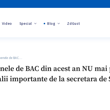
Video
Special
Blog
ZdGust
Banii tăi
enele de BAC…
+1
e de BAC din acest an NU mai p
lii importante de la secretara de 