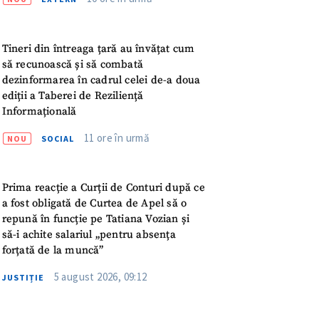
meu
rsonal
Tineri din întreaga țară au învățat cum
să recunoască și să combată
ord cu
politica de
dezinformarea în cadrul celei de-a doua
ediții a Taberei de Reziliență
Informațională
IREA
11 ore în urmă
NOU
SOCIAL
Prima reacție a Curții de Conturi după ce
a fost obligată de Curtea de Apel să o
repună în funcție pe Tatiana Vozian și
să-i achite salariul „pentru absența
forțată de la muncă”
5 august 2026, 09:12
JUSTIȚIE