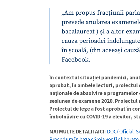
„Am propus fracțiunii parla
prevede anularea examenelor
bacalaureat ) și a altor exam
cauza perioadei îndelungate 
în școală, (din aceeași cauză
Facebook.
În contextul situației pandemici, anul
aprobat, în ambele lecturi, proiectul
naționale de absolvire a programelor 
sesiunea de examene 2020. Proiectul a
Proiectul de lege a fost aprobat în co
îmbolnăvire cu COVID-19 a elevilor, stu
MAI MULTE DETALII AICI:
DOC/ Oficial. 
Procedura în baza căreia vor fi eliberat