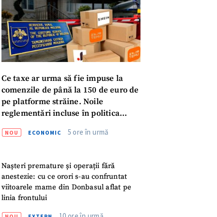
Ce taxe ar urma să fie impuse la
comenzile de până la 150 de euro de
pe platforme străine. Noile
reglementări incluse în politica
fiscală publicată pentru consultări
5 ore în urmă
NOU
ECONOMIC
Nașteri premature și operații fără
anestezie: cu ce orori s-au confruntat
viitoarele mame din Donbasul aflat pe
meu
linia frontului
10 ore în urmă
NOU
EXTERN