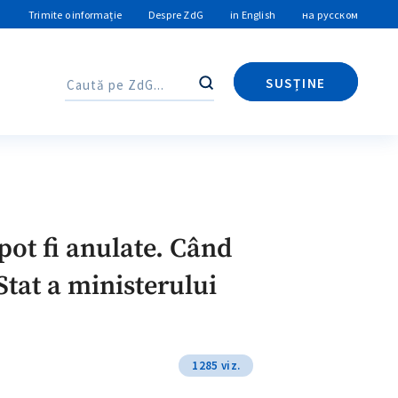
Trimite o informație
Despre ZdG
in English
на русском
SUSȚINE
Caută
Caută
ot fi anulate. Când
Stat a ministerului
1285 viz.