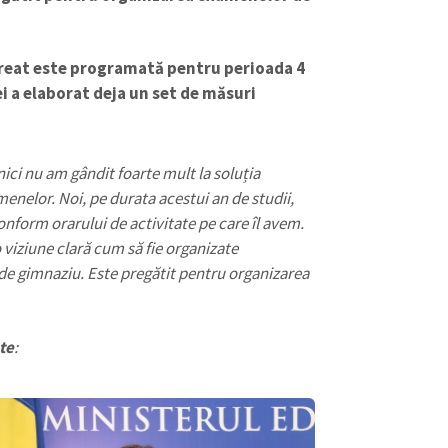
ureat este programată pentru perioada 4
ei a elaborat deja un set de măsuri
nici nu am gândit foarte mult la soluția
enelor. Noi, pe durata acestui an de studii,
nform orarului de activitate pe care îl avem.
 viziune clară cum să fie organizate
i de gimnaziu. Este pregătit pentru organizarea
CONTACT SURSĂ
te
:
Sursă anonimă
+ Adaugă titlu
Nume
+ Numele 
+ Încarcă imagine