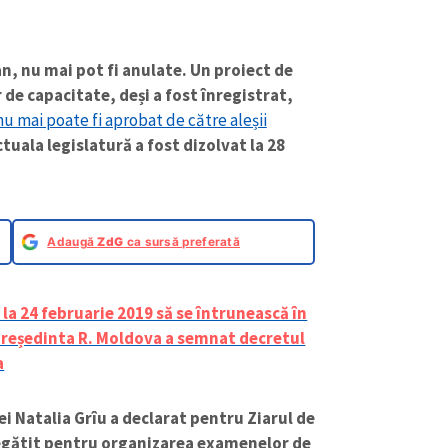
n, nu mai pot fi anulate. Un proiect de
 de capacitate, deși a fost înregistrat,
 nu mai poate fi aprobat de către aleșii
uala legislatură a fost dizolvat la 28
Adaugă
ZdG
ca sursă preferată
la 24 februarie 2019 să se întrunească în
 președinta R. Moldova a semnat decretul
a
ei Natalia Grîu a declarat pentru Ziarul de
regătit pentru organizarea examenelor de