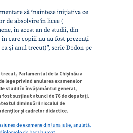
mentare să înainteze inițiativa ce
 de absolvire în licee (
ene, în acest an de studii, din
în care copiii nu au fost prezenți
 ca și anul trecut)”, scrie Dodon pe
 trecut, Parlamentul de la Chișinău a
 de lege privind anularea examenelor
de studii în învățământul general,
 fost susținut atunci de 76 de deputați.
ntextul diminuării riscului de
denților și cadrelor didactice.
Sesiunea de examene din luna iulie, anulată.
e diplomele de bacalaureat