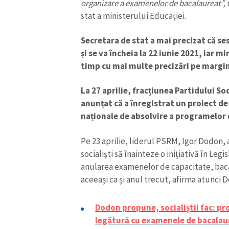
organizare a examenelor de bacalaureat”,
stat a ministerului Educației.
Secretara de stat a mai precizat că se
și se va încheia la 22 iunie 2021, iar m
timp cu mai multe precizări pe margin
La 27 aprilie,
fracțiunea Partidului Soc
anunțat că a înregistrat un proiect d
naționale de absolvire a programelor 
Pe 23 aprilie, liderul PSRM, Igor Dodon,
socialiști să înainteze o inițiativă în Legi
anularea examenelor de capacitate, baca
aceeași ca și anul trecut, afirma atunci 
Dodon propune, socialiștii fac: pr
legătură cu examenele de bacalaure