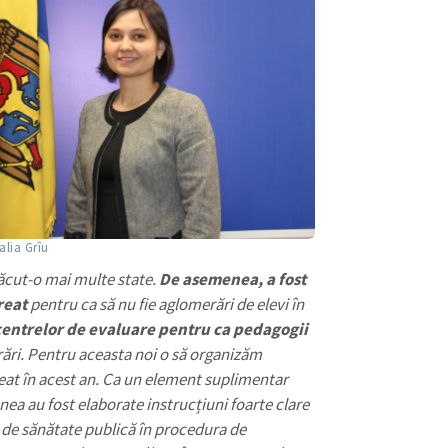
Email
+ Emailul 
+ Link media
Telefon
+ Telefon pe
Am citit și sunt de ac
+ Mesajul știrei
confidențialitate
.
TRIMITE ȘT
alia Grîu
făcut-o mai multe state.
De asemenea, a fost
reat
pentru ca să nu fie aglomerări de elevi în
 centrelor de evaluare pentru ca pedagogii
rări. Pentru aceasta noi o să organizăm
eat în acest an. Ca un element suplimentar
nea au fost elaborate instrucțiuni foarte clare
de sănătate publică în procedura de