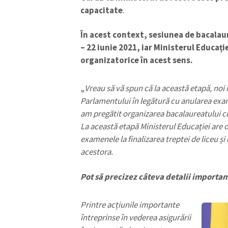
capacitate
.
În acest context, sesiunea de bacala
– 22 iunie 2021, iar Ministerul Educați
organizatorice în acest sens.
„
Vreau să vă spun că la această etapă, noi 
Parlamentului în legătură cu anularea exam
am pregătit organizarea bacalaureatului co
La această etapă Ministerul Educației are o
examenele la finalizarea treptei de liceu ș
acestora.
ȘTIREA MEA
Pot să precizez câteva detalii importan
Titlu știre
Printre acțiunile importante
Fotografie
întreprinse în vederea asigurării