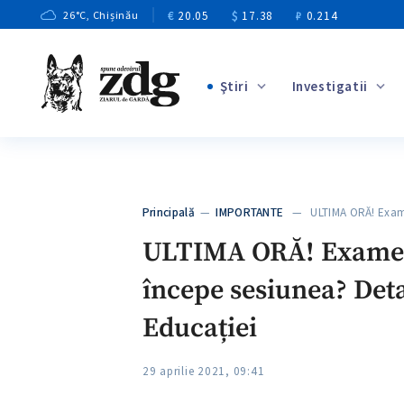
€
20.05
$
17.38
₽
0.214
26
°C
, Chișinău
Ştiri
Investigatii
+4
+1
+13
+10
Principală
—
IMPORTANTE
— ULTIMA ORĂ! Exam
+3
ULTIMA ORĂ! Examenel
începe sesiunea? Deta
Educației
29 aprilie 2021, 09:41