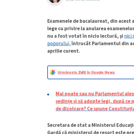
Examenele de bacalaureat, din acest a
lege cu privire la anularea examenelor
nu a fost votat în nicio lectură, și
nici
poporului,
întrucât Parlamentul din act
aprilie curent.
Urmărește
ZdG
în Google News
Mai poate sau nu Parlamentul ales 
ședințe și să adopte legi, după ce
de dizolvare? Ce spune Constituți
Secretara de stat a Ministerul Educați
Gardă că ministerul de resort este p