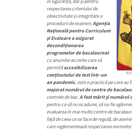
în siguranță, dar și pentru
Link media
respectarea criteriului de
obiectivitate și integritate a
procedurii de examen,
Agenția
Națională pentru Curriculum
Mesajul știrei
și Evaluare a asigurat
decondiționarea
programelor de bacalaureat
cu anumite accente care să
permită
accesibilizarea
Nat
conținutului de test într-un
an pandemic
, este o practică pe care au 
majorat numărul de centre de bacalau
centrele de bac.
A fost mărit și numărul
pentru ca să nu se adune, să nu fie aglome
evaluarea în mai multe centre de bacalaur
față de ceea ce se face de regulă, de aseme
care reglementează respectarea normelor 