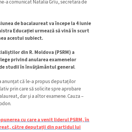
ne-a comunicat Natalia Grîu, secretara de
siunea de bacalaureat va începe la 4 iunie
inistra Educației urmează să vină în scurt
ea acestui subiect.
ialiștilor din R. Moldova (PSRM) a
e lege privind anularea examenelor
de studii în învățământul general
.
 a anunțat că le-a propus deputaților
slativ prin care să solicite spre aprobare
laureat, dar și a altor examene. Cauza –
Dodon.
opunerea cu care a venit liderul PSRM, în
at, către deputații din partidul lui