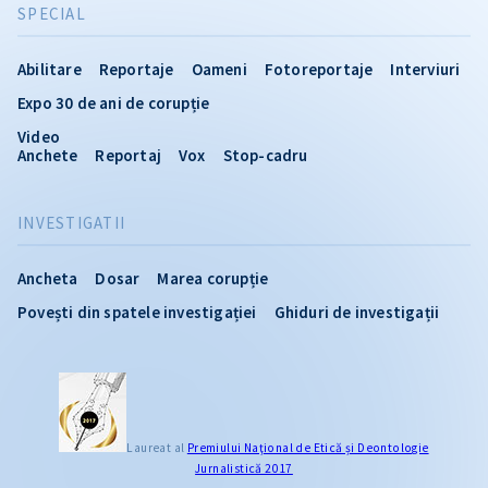
SPECIAL
Abilitare
Reportaje
Oameni
Fotoreportaje
Interviuri
Expo 30 de ani de corupție
Video
Anchete
Reportaj
Vox
Stop-cadru
INVESTIGATII
Ancheta
Dosar
Marea corupție
Povești din spatele investigației
Ghiduri de investigații
Laureat al
Premiului Naţional de Etică și Deontologie
Jurnalistică 2017