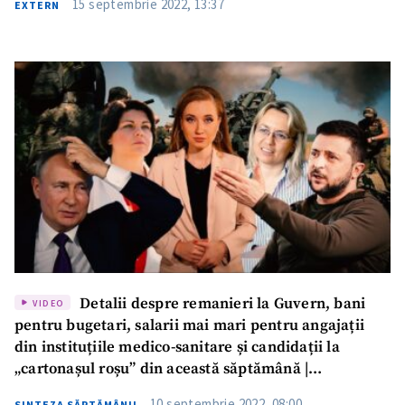
15 septembrie 2022, 13:37
EXTERN
Mesajul știrei
+ Mesajul știrei
CONTACT SURSĂ
Sursă anonimă
Nume
+ Numele meu
Email
+ Emailul meu
Detalii despre remanieri la Guvern, bani
Telefon
+ Telefon personal
VIDEO
pentru bugetari, salarii mai mari pentru angajații
din instituțiile medico-sanitare și candidații la
Am citit și sunt de
acord cu
politica de
„cartonașul roșu” din această săptămână |
confidențialitate
.
Săptămâna de Gardă
10 septembrie 2022, 08:00
SINTEZA SĂPTĂMÂNII