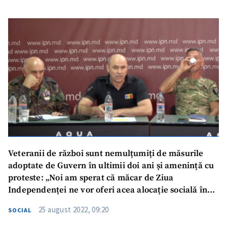
Veteranii de război sunt nemulțumiți de măsurile
adoptate de Guvern în ultimii doi ani și amenință cu
proteste: „Noi am sperat că măcar de Ziua
Independenței ne vor oferi acea alocație socială în
valoare de 250 de lei. Deputat: „Acuzațiile sunt
25 august 2022, 09:20
SOCIAL
nefondate și rău intenționate”