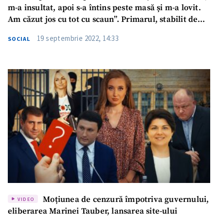
m-a insultat, apoi s-a întins peste masă și m-a lovit.
Am căzut jos cu tot cu scaun”. Primarul, stabilit de
ANI cu conflicte de interese: „Nu am agresat-o. A fost
19 septembrie 2022, 14:33
SOCIAL
rugată frumos să iasă din cabinet și a început a striga
că o auzea jumătate de sat”
Trimite o informație
Despre ZdG
in English
на русском
Moțiunea de cenzură împotriva guvernului,
VIDEO
eliberarea Marinei Tauber, lansarea site-ului