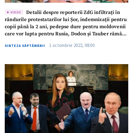
Detalii despre reporterii ZdG infiltrați în
VIDEO
rândurile protestatarilor lui Șor, indemnizații pentru
copii până la 2 ani, pedepse dure pentru moldovenii
care vor lupta pentru Rusia, Dodon și Tauber rămân
în arest și numele noului câștigător al premiului ZdG
1 octombrie 2022, 08:00
SINTEZA SĂPTĂMÂNII
| Săptămâna de Gardă