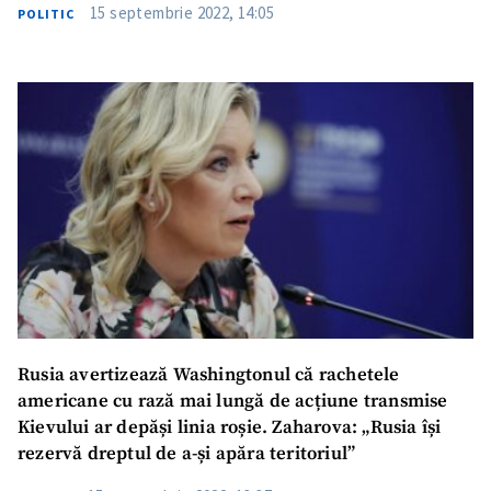
15 septembrie 2022, 14:05
POLITIC
ȘTIREA MEA
Titlu știre
+ Adaugă titlu
Rusia avertizează Washingtonul că rachetele
americane cu rază mai lungă de acțiune transmise
Fotografie
+ Încarcă imagine
Kievului ar depăși linia roșie. Zaharova: „Rusia își
rezervă dreptul de a-și apăra teritoriul”
Link media
+ Link media