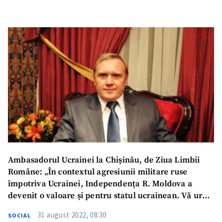
SUSȚINE
Ambasadorul Ucrainei la Chișinău, de Ziua Limbii
Române: „În contextul agresiunii militare ruse
împotriva Ucrainei, Independența R. Moldova a
devenit o valoare și pentru statul ucrainean. Vă urez
pace, bunăstare și un viitor prosper în marea familie
31 august 2022, 08:30
SOCIAL
europeană, în care sper că în curând se vor regăsi