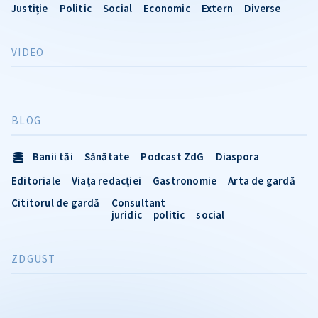
Justiție
Politic
Social
Economic
Extern
Diverse
VIDEO
BLOG
Banii tăi
Sănătate
Podcast ZdG
Diaspora
Editoriale
Viața redacției
Gastronomie
Arta de gardă
Cititorul de gardă
Consultant
juridic
politic
social
ZDGUST