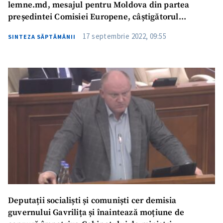
lemne.md, mesajul pentru Moldova din partea
președintei Comisiei Europene, câștigătorul
premiului ZdG și noii candidați la cartonașul roșu |
17 septembrie 2022, 09:55
SINTEZA SĂPTĂMÂNII
Săptămâna de Gardă
Deputații socialiști și comuniști cer demisia
guvernului Gavrilița și înaintează moțiune de