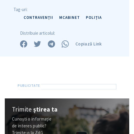
Tag-uri:
CONTRAVENȚII
MCABINET
POLIȚIA
Distribuie articolul:
Copiază Link
Trimite o informație
Despre ZdG
in English
на русском
Trimite
știrea ta
Cunoști o informație
de interes public?
Trimite-o la ZdG