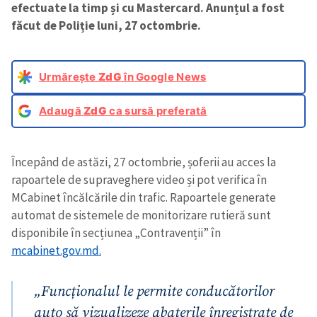
efectuate la timp și cu Mastercard. Anunțul a fost
făcut de Poliție luni, 27 octombrie.
Urmărește
ZdG
în Google News
Adaugă
ZdG
ca sursă preferată
Începând de astăzi, 27 octombrie, șoferii au acces la
rapoartele de supraveghere video și pot verifica în
MCabinet încălcările din trafic. Rapoartele generate
automat de sistemele de monitorizare rutieră sunt
disponibile în secțiunea „Contravenții” în
mcabinet.gov.md.
„Funcționalul le permite conducătorilor
auto să vizualizeze abaterile înregistrate de