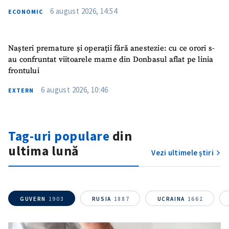
6 august 2026, 14:54
ECONOMIC
Nașteri premature și operații fără anestezie: cu ce orori s-
au confruntat viitoarele mame din Donbasul aflat pe linia
frontului
6 august 2026, 10:46
EXTERN
ȘTIREA MEA
Tag-uri populare
din
ultima lună
Titlu știre
+ Adaugă titlu
Vezi ultimele știri
Fotografie
+ Încarcă imagine
GUVERN
1903
RUSIA
1887
UCRAINA
1662
Link media
+ Link media