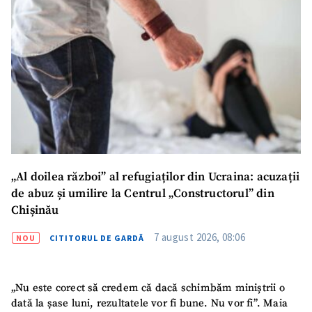
Mesajul știrei
+ Mesajul știrei
CONTACT SURSĂ
Sursă anonimă
Nume
+ Numele meu
„Al doilea război” al refugiaților din Ucraina: acuzații
Email
+ Emailul meu
de abuz și umilire la Centrul „Constructorul” din
Chișinău
Telefon
+ Telefon personal
7 august 2026, 08:06
NOU
CITITORUL DE GARDĂ
Am citit și sunt de
acord cu
politica de
confidențialitate
.
„Nu este corect să credem că dacă schimbăm miniștrii o
dată la șase luni, rezultatele vor fi bune. Nu vor fi”. Maia
TRIMITE ȘTIREA