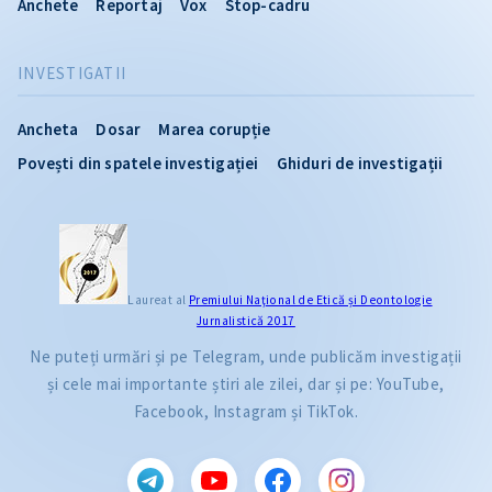
Anchete
Reportaj
Vox
Stop-cadru
INVESTIGATII
Ancheta
Dosar
Marea corupție
Povești din spatele investigației
Ghiduri de investigații
Laureat al
Premiului Naţional de Etică și Deontologie
Jurnalistică 2017
Ne puteți urmări și pe Telegram, unde publicăm investigații
și cele mai importante știri ale zilei, dar și pe: YouTube,
Facebook, Instagram și TikTok.