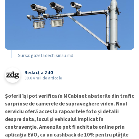
Sursa: gazetadechisinau.md
Redacția ZdG
38.64 mii de articole
Șoferii își pot verifica în MCabinet abaterile din trafic
surprinse de camerele de supraveghere video. Noul
serviciu oferă acces la rapoartele foto și detalii
despre data, locul și vehiculul implicat în
contravenție. Amenzile pot fi achitate online prin
aplicația EVO, cu un cashback de 10% pentru plățile