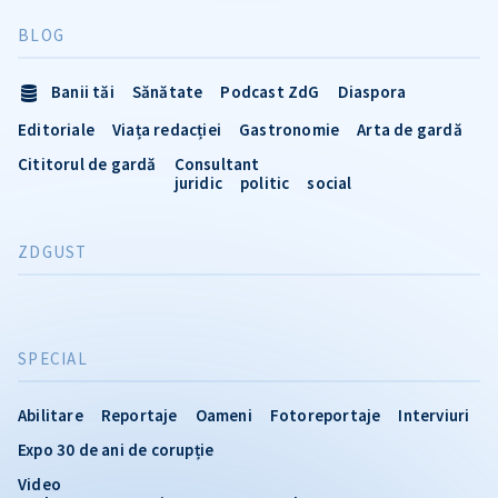
BLOG
Banii tăi
Sănătate
Podcast ZdG
Diaspora
Editoriale
Viața redacției
Gastronomie
Arta de gardă
Cititorul de gardă
Consultant
juridic
politic
social
ZDGUST
SPECIAL
Abilitare
Reportaje
Oameni
Fotoreportaje
Interviuri
Expo 30 de ani de corupție
Video