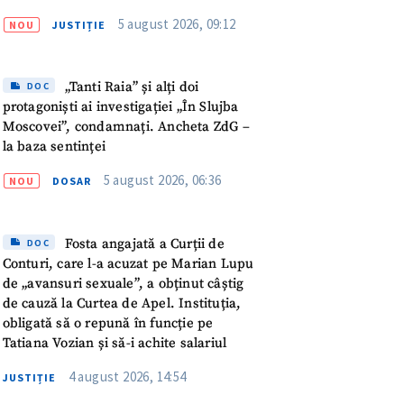
meu
„pentru absența forțată de la
5 august 2026, 09:12
NOU
JUSTIȚIE
muncă”
rsonal
„Tanti Raia” și alți doi
DOC
ord cu
politica de
protagoniști ai investigației „În Slujba
Moscovei”, condamnați. Ancheta ZdG –
la baza sentinței
IREA
5 august 2026, 06:36
NOU
DOSAR
Fosta angajată a Curții de
DOC
Conturi, care l-a acuzat pe Marian Lupu
de „avansuri sexuale”, a obținut câștig
de cauză la Curtea de Apel. Instituția,
obligată să o repună în funcție pe
Tatiana Vozian și să-i achite salariul
4 august 2026, 14:54
JUSTIȚIE