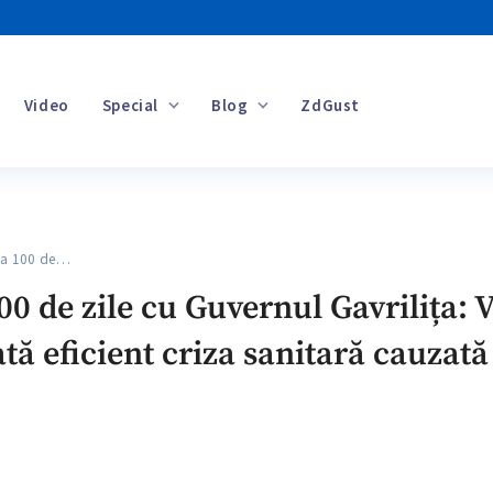
Video
Special
Blog
ZdGust
Banii tăi
la 100 de…
00 de zile cu Guvernul Gavrilița: V
ată eficient criza sanitară cauza