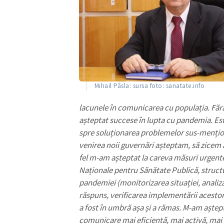
Mihail Pâsla: sursa foto: sanatate.info
lacunele în comunicarea cu populația. Făr
așteptat succese în lupta cu pandemia. Est
spre soluționarea problemelor sus-mențion
venirea noii guvernări așteptam, să zicem a
fel m-am așteptat la careva măsuri urgente 
Naționale pentru Sănătate Publică, struct
pandemiei (monitorizarea situației, analiz
răspuns, verificarea implementării acesto
a fost în umbră așa și a rămas. M-am aștepta
comunicare mai eficientă, mai activă, mai d