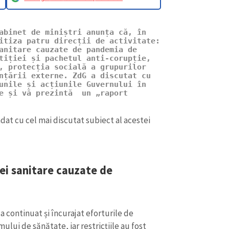
abinet de miniștri anunța că, în 
itiza patru direcții de activitate: 
anitare cauzate de pandemia de 
tiției și pachetul anti-corupție, 
, protecția socială a grupurilor 
nțării externe.
ZdG a discutat cu 
unile și acțiunile Guvernului în 
e și vă prezintă  un „raport 
dat cu cel mai discutat subiect al acestei
CONTACT SURSĂ
ei sanitare cauzate de
Sursă anonimă
+ Adaugă titlu
Nume
+ Numele 
+ Încarcă imagine
a continuat și încurajat eforturile de
mului de sănătate, iar restricțiile au fost