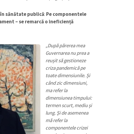
 în sănătate publică
:
Pe componentele
ament – se remarcă o ineficiență
„După părerea mea
Guvernarea nu prea a
reușit să gestioneze
criza pandemică pe
toate dimensiunile. Și
când zic dimensiuni,
ma refer la
dimensiunea timpului:
termen scurt, mediu și
lung. Și de asemenea
mă refer la
componentele crizei