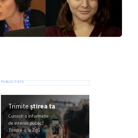
Trimite
știrea ta
Cunoști o informație
de interes public?
Trimite-o la ZdG