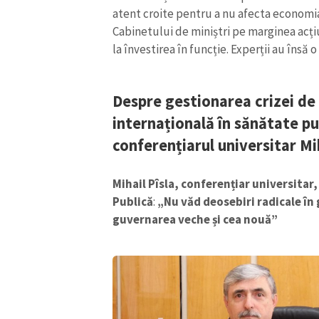
atent croite pentru a nu afecta economia 
Link media
Cabinetului de miniștri pe marginea acțiu
la învestirea în funcție. Experții au însă o
Mesajul știrei
Despre gestionarea crizei de
internațională în sănătate pub
conferențiarul universitar Mih
Mihail Pîsla, conferențiar universita
Publică
:
„Nu văd deosebiri radicale în
guvernarea veche și cea nouă”