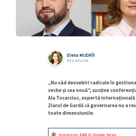
Elena MUDRÎI
683 articole
„Nu văd deosebiri radicale în gestion
veche și cea nouă”, susține conferenția
Ala Tocarciuc, expertă internațională
Ziarul de Gardă că guvernarea nu a re
toate dimensiunile.
Urmărește
ZdG
în Google News