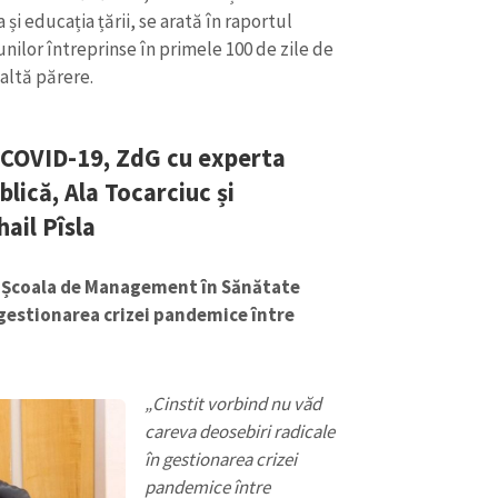
Email
+ Emailul 
și educația țării, se arată în raportul
+ Link media
nilor întreprinse în primele 100 de zile de
Telefon
+ Telefon pe
 altă părere.
Am citit și sunt de ac
+ Mesajul știrei
confidențialitate
.
 COVID-19, ZdG cu experta
lică, Ala Tocarciuc și
TRIMITE ȘT
ail Pîsla
r, Școala de Management în Sănătate
 gestionarea crizei pandemice între
„Cinstit vorbind nu văd
careva deosebiri radicale
în gestionarea crizei
pandemice între