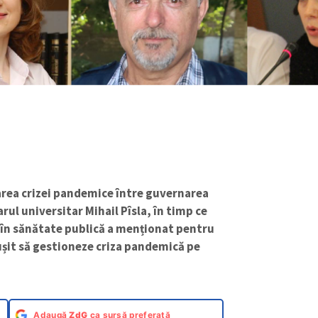
area crizei pandemice între guvernarea
rul universitar Mihail Pîsla, în timp ce
 în sănătate publică a menționat pentru
ușit să gestioneze criza pandemică pe
Adaugă
ZdG
ca sursă preferată