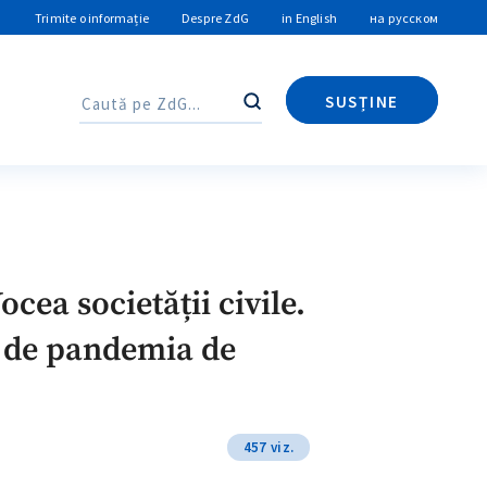
Trimite o informație
Despre ZdG
in English
на русском
SUSȚINE
Caută
Caută
ocea societății civile.
tă de pandemia de
457 viz.