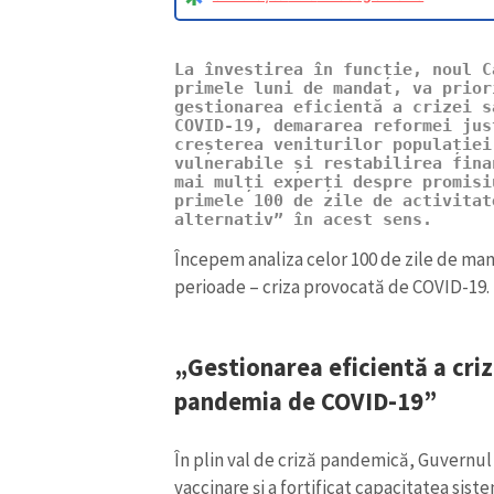
La învestirea în funcție, noul C
primele luni de mandat, va prior
gestionarea eficientă a crizei s
COVID-19, demararea reformei jus
creșterea veniturilor populației
vulnerabile și restabilirea fina
mai mulți experți despre promisi
primele 100 de zile de activitat
alternativ” în acest sens.
Începem analiza celor 100 de zile de man
perioade – criza provocată de COVID-19.
ȘTIREA MEA
„Gestionarea eficientă a criz
Titlu știre
pandemia de COVID-19”
Fotografie
În plin val de criză pandemică, Guvernul 
vaccinare și a fortificat capacitatea siste