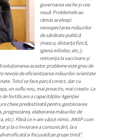
guvernarea veche și cea
nouă. Problemele au
rămas aceleași:
nerespectarea măsurilor
de sănătate publică
(masca, distanța fizică,
igiena mîinilor, etc.);
reticența la vaccinare și
ă soluționarea acestor probleme este greu de
e nevoie de eficientizarea măsurilor orientate
ate. Totul se face parcă corect, dar cu
șa, un suflu nou, mai proactiv, mai creativ. La
de fortificare a capacităților Agenției
ura cheie predestinată pentru gestionarea
a, prognozarea, elaborarea măsurilor de
ra, etc). Până ce n-am văzut nimic. ANSP cum
t și la o înviorare a comunicării, la o
iversificată și focusată pe grupe țintă”.