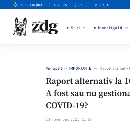
€
20.05
$
17.38
₽
0.214
25
°C
, Chișinău
Ştiri
Investigatii
+8
+4
+1
+12
+1
Principală
—
IMPORTANTE
— Raport alternativ 
+5
Raport alternativ la 1
A fost sau nu gestion
COVID-19?
13 noiembrie 2021, 11:23