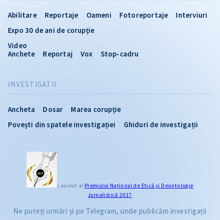
Abilitare
Reportaje
Oameni
Fotoreportaje
Interviuri
Expo 30 de ani de corupție
Video
Anchete
Reportaj
Vox
Stop-cadru
INVESTIGATII
Ancheta
Dosar
Marea corupție
Povești din spatele investigației
Ghiduri de investigații
Laureat al
Premiului Naţional de Etică și Deontologie
Jurnalistică 2017
Ne puteți urmări și pe Telegram, unde publicăm investigații