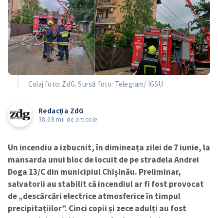
Colaj foto: ZdG. Sursă foto: Telegram/ IGSU
Redacția ZdG
38.68 mii de articole
Un incendiu a izbucnit, în dimineața zilei de 7 iunie, la
mansarda unui bloc de locuit de pe stradela Andrei
Doga 13/C din municipiul Chișinău. Preliminar,
salvatorii au stabilit că incendiul ar fi fost provocat
de „descărcări electrice atmosferice în timpul
precipitațiilor”. Cinci copii și zece adulți au fost