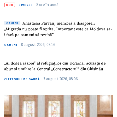
8 ore în urmă
NOU
DIVERSE
Anastasia Pârvan, membră a diasporei:
OAMENI
„Migrația nu poate fi oprită. Important este ca Moldova să-
i facă pe oameni să revină”
8 august 2026, 07:16
OAMENI
„Al doilea război” al refugiaților din Ucraina: acuzații de
abuz și umilire la Centrul „Constructorul” din Chișinău
7 august 2026, 08:06
CITITORUL DE GARDĂ
SUSȚINE