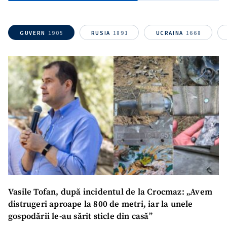
Nume
+ Numele meu
GUVERN
1905
RUSIA
1891
UCRAINA
1668
Email
+ Emailul meu
Telefon
+ Telefon personal
Am citit și sunt de
acord cu
politica de
confidențialitate
.
TRIMITE ȘTIREA
Vasile Tofan, după incidentul de la Crocmaz: „Avem
distrugeri aproape la 800 de metri, iar la unele
gospodării le-au sărit sticle din casă”