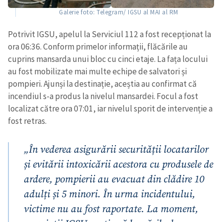
Galerie foto: Telegram/ IGSU al MAI al RM
Potrivit IGSU, apelul la Serviciul 112 a fost recepționat la
ora 06:36. Conform primelor informații, flăcările au
cuprins mansarda unui bloc cu cinci etaje. La fața locului
au fost mobilizate mai multe echipe de salvatori și
pompieri. Ajunși la destinație, aceștia au confirmat că
incendiul s-a produs la nivelul mansardei. Focul a fost
localizat către ora 07:01, iar nivelul sporit de intervenție a
fost retras.
„În vederea asigurării securității locatarilor
și evitării intoxicării acestora cu produsele de
ardere, pompierii au evacuat din clădire 10
adulți și 5 minori. În urma incidentului,
victime nu au fost raportate. La moment,