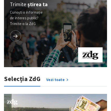
Trimite
știrea ta
Cunoști o informație
de interes public?
Trimite-o la ZdG
Selecția ZdG
Vezi toate