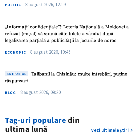
8 august 2026, 12:19
POLITIC
ȘTIREA MEA
„Informații confidențiale”? Loteria Națională a Moldovei a
refuzat (inițial) să spună câte bilete a vândut după
Titlu știre
+ Adaugă titlu
legalizarea parțială a publicității la jocurile de noroc
8 august 2026, 10:45
ECONOMIC
Fotografie
+ Încarcă imagine
Link media
+ Link media
Talibanii la Chișinău: multe întrebări, puține
EDITORIAL
răspunsuri
8 august 2026, 09:20
BLOG
Mesajul știrei
+ Mesajul știrei
Tag-uri populare
din
CONTACT SURSĂ
ultima lună
Vezi ultimele știri
Sursă anonimă