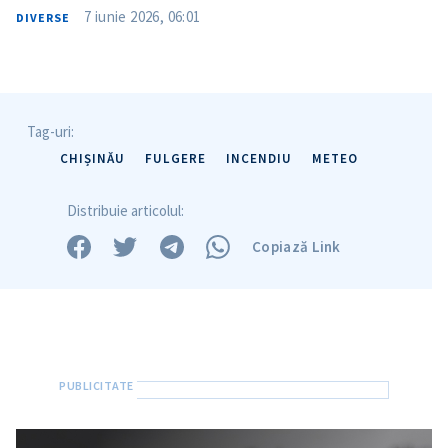
7 iunie 2026, 06:01
DIVERSE
Trimite o informație
Despre ZdG
in English
на русском
Tag-uri:
CHIȘINĂU
FULGERE
INCENDIU
METEO
Distribuie articolul:
Copiază Link