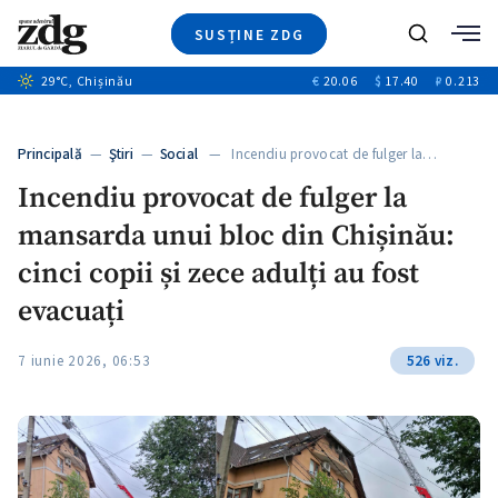
SUSȚINE ZDG
+6
Caută
+1
29
°C
, Chișinău
€
20.06
$
17.40
₽
0.213
Ştiri
+5
+2
Investigatii
Banii tăi
+4
Principală
—
Ştiri
—
Social
— Incendiu provocat de fulger la…
Video
+3
Incendiu provocat de fulger la
Special
mansarda unui bloc din Chișinău:
Blog
ZdGust
cinci copii și zece adulți au fost
evacuați
7 iunie 2026, 06:53
526 viz.