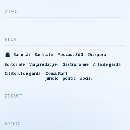
VIDEO
BLOG
Banii tăi
Sănătate
Podcast ZdG
Diaspora
Editoriale
Viața redacției
Gastronomie
Arta de gardă
Cititorul de gardă
Consultant
juridic
politic
social
ZDGUST
SPECIAL