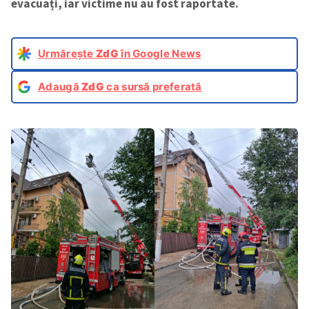
evacuați, iar victime nu au fost raportate.
Urmărește
ZdG
în Google News
Adaugă
ZdG
ca sursă preferată