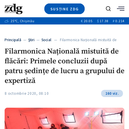
SUSȚINE ZDG
+4
Caută
+1
25
°C
, Chișinău
€
20.05
$
17.38
₽
0.214
Ştiri
+13
+10
Investigatii
Banii tăi
+3
Principală
—
Ştiri
—
Social
— Filarmonica Națională mistuită de
Video
flăcări:…
Filarmonica Națională mistuită de
Special
flăcări: Primele concluzii după
Blog
+1
ZdGust
patru ședințe de lucru a grupului de
expertiză
8 octombrie 2020, 08:10
160 viz.