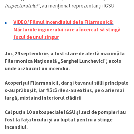
Inspectoratului”
, au menționat reprezentanții IGSU.
VIDEO/ Filmul incendiului de la Filarmonică:
Mărturiile inginerului care a încercat să stingă
focul de unul singur
Joi, 24 septembrie, a fost stare de alertă maximă la
Filarmonica Națională „Serghei Lunchevici”, acolo
unde a izbucnit un incendiu.
Acoperișul Filarmonicii, dar și tavanul sălii principale
s-au prăbușit, iar flăcările s-au extins, pe o arie mai
largă, mistuind interiorul clădirii
.
Cel puțin 10 autospeciale IGSU și zeci de pompieri au
fost la fața locului și au luptat pentru a stinge
incendiul.