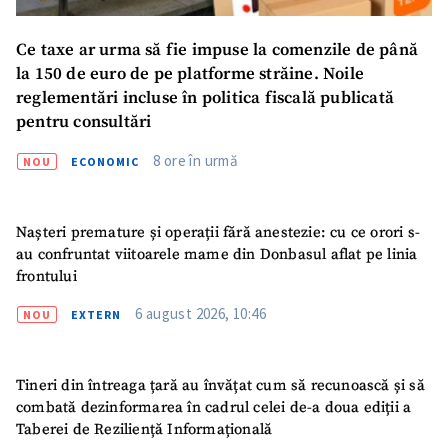
ȘTIREA MEA
Ce taxe ar urma să fie impuse la comenzile de până
la 150 de euro de pe platforme străine. Noile
Titlu știre
+ Adaugă titlu
reglementări incluse în politica fiscală publicată
pentru consultări
Fotografie
+ Încarcă imagine
8 ore în urmă
NOU
ECONOMIC
Link media
+ Link media
Nașteri premature și operații fără anestezie: cu ce orori s-
au confruntat viitoarele mame din Donbasul aflat pe linia
frontului
Mesajul știrei
+ Mesajul știrei
6 august 2026, 10:46
NOU
EXTERN
CONTACT SURSĂ
Tineri din întreaga țară au învățat cum să recunoască și să
Sursă anonimă
combată dezinformarea în cadrul celei de-a doua ediții a
Taberei de Reziliență Informațională
Nume
+ Numele meu