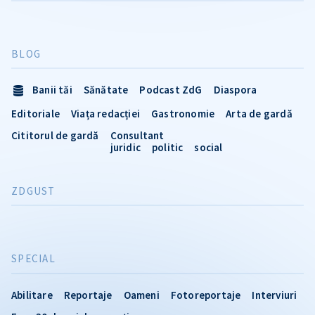
BLOG
Banii tăi
Sănătate
Podcast ZdG
Diaspora
Editoriale
Viața redacției
Gastronomie
Arta de gardă
Cititorul de gardă
Consultant
juridic
politic
social
ZDGUST
SPECIAL
Abilitare
Reportaje
Oameni
Fotoreportaje
Interviuri