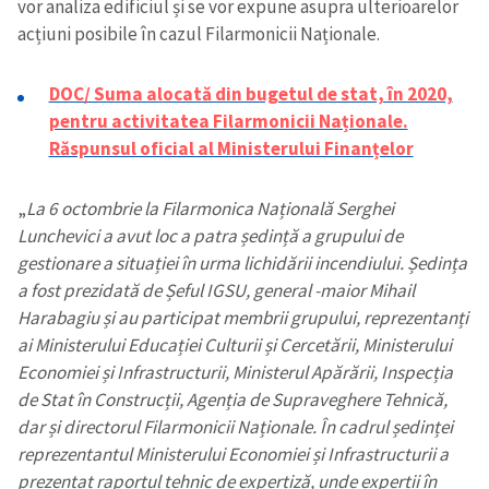
vor analiza edificiul și se vor expune asupra ulterioarelor
acțiuni posibile în cazul Filarmonicii Naționale.
DOC/ Suma alocată din bugetul de stat, în 2020,
pentru activitatea Filarmonicii Naționale.
Răspunsul oficial al Ministerului Finanțelor
„
La 6 octombrie la Filarmonica Națională Serghei
Lunchevici a avut loc a patra ședință a grupului de
gestionare a situației în urma lichidării incendiului. Ședința
a fost prezidată de Șeful IGSU, general -maior Mihail
Harabagiu și au participat membrii grupului, reprezentanți
ai Ministerului Educației Culturii și Cercetării, Ministerului
Economiei și Infrastructurii, Ministerul Apărării, Inspecția
de Stat în Construcții, Agenția de Supraveghere Tehnică,
dar și directorul Filarmonicii Naționale. În cadrul ședinței
reprezentantul Ministerului Economiei și Infrastructurii a
prezentat raportul tehnic de expertiză, unde experții în