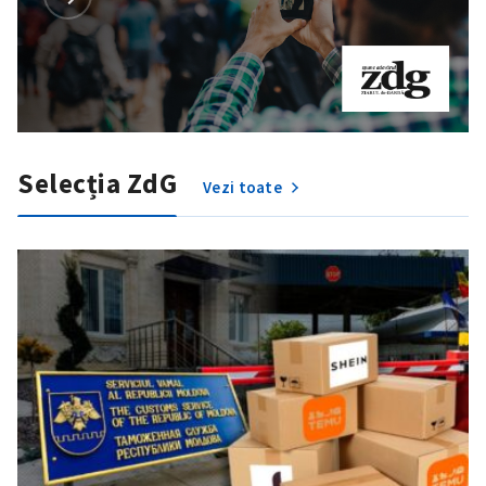
Selecția ZdG
Vezi toate