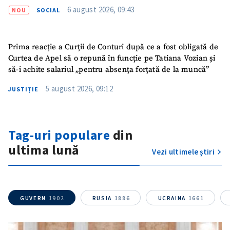
6 august 2026, 09:43
NOU
SOCIAL
Email
+ Emailul meu
Prima reacție a Curții de Conturi după ce a fost obligată de
Telefon
+ Telefon personal
Curtea de Apel să o repună în funcție pe Tatiana Vozian și
să-i achite salariul „pentru absența forțată de la muncă”
Am citit și sunt de
5 august 2026, 09:12
JUSTIȚIE
acord cu
politica de
confidențialitate
.
TRIMITE ȘTIREA
Tag-uri populare
din
ultima lună
Vezi ultimele știri
GUVERN
1902
RUSIA
1886
UCRAINA
1661