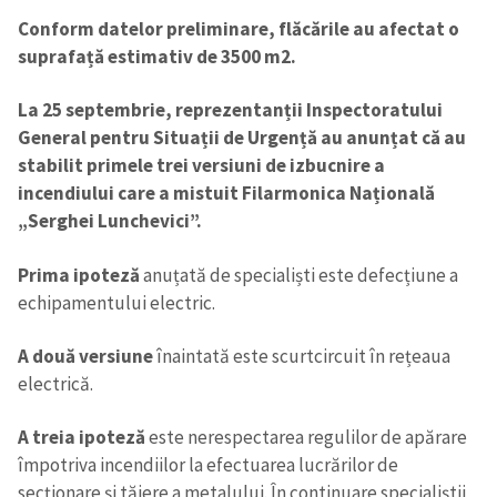
Conform datelor preliminare, flăcările au afectat o
suprafață estimativ de 3500 m2.
La 25 septembrie, reprezentanții Inspectoratului
General pentru Situații de Urgență au anunțat că au
stabilit primele trei versiuni de izbucnire a
incendiului care a mistuit Filarmonica Națională
„Serghei Lunchevici”.
Prima ipoteză
anuțată de specialiști este defecțiune a
echipamentului electric.
Trimite o informație
Despre ZdG
A două versiune
înaintată este scurtcircuit în rețeaua
in English
на русском
electrică.
A treia ipoteză
este nerespectarea regulilor de apărare
împotriva incendiilor la efectuarea lucrărilor de
secționare și tăiere a metalului. În continuare specialiștii