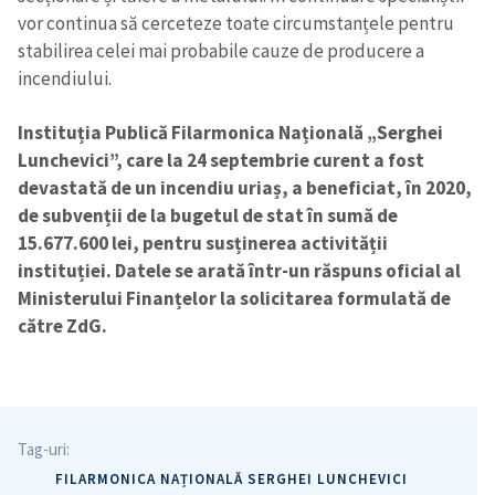
vor continua să cerceteze toate circumstanțele pentru
stabilirea celei mai probabile cauze de producere a
incendiului.
Instituția Publică Filarmonica Națională „Serghei
Lunchevici”, care la 24 septembrie curent a fost
devastată de un incendiu uriaș, a beneficiat, în 2020,
de subvenții de la bugetul de stat în sumă de
15.677.600 lei, pentru susținerea activității
instituției. Datele se arată într-un răspuns oficial al
Ministerului Finanțelor la solicitarea formulată de
către ZdG.
Tag-uri:
FILARMONICA NAȚIONALĂ SERGHEI LUNCHEVICI