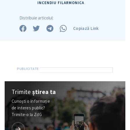
INCENDIU FILARMONICA
Distribuie articolul:
Copiază Link
Trimite
știrea ta
Cunoști o informație
de interes public?
Trimite-o la ZdG