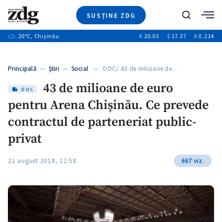
SUSȚINE ZDG
Caută
+2
20
°C
, Chișinău
€
20.05
$
17.37
₽
0.214
Ştiri
+6
+3
Investigatii
Banii tăi
+2
Principală
—
Ştiri
—
Social
— DOC/ 43 de milioane de…
Video
+1
+1
43 de milioane de euro
Special
DOC
pentru Arena Chișinău. Ce prevede
Blog
+2
ZdGust
contractul de parteneriat public-
+1
privat
21 august 2018, 12:58
667 viz.