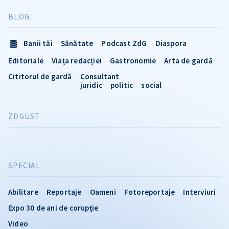
BLOG
Banii tăi
Sănătate
Podcast ZdG
Diaspora
Editoriale
Viața redacției
Gastronomie
Arta de gardă
Cititorul de gardă
Consultant
juridic
politic
social
ZDGUST
SPECIAL
Abilitare
Reportaje
Oameni
Fotoreportaje
Interviuri
Expo 30 de ani de corupție
Video