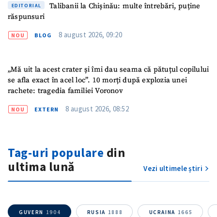
Talibanii la Chișinău: multe întrebări, puține
EDITORIAL
răspunsuri
8 august 2026, 09:20
NOU
BLOG
„Mă uit la acest crater și îmi dau seama că pătuțul copilului
se afla exact în acel loc”. 10 morți după explozia unei
rachete: tragedia familiei Voronov
8 august 2026, 08:52
NOU
EXTERN
Tag-uri populare
din
ultima lună
Vezi ultimele știri
GUVERN
1904
RUSIA
1888
UCRAINA
1665