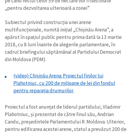
pe când restul celor 59 de hectare vor fi destinate
„pentru dezvoltarea ulterioară a zonei”.
Subiectul privind construcția unei arene
multifuncționale, numită inițial „Chișinău Arena”, a
apărut în spațiul public pentru prima dată la 13 martie
2018, cu 8 luni înainte de alegerile parlamentare, în
cadrul briefingului săptămânal al Partidului Democrat
din Moldova (PDM).
(video) Chișinău Arena: Proiectul finilor lui
Plahotniuc, cu 200 de milioane de lei din fondul
pentru reparația drumurilor
Proiectul a fost anunțat de liderul partidului, Vladimir
Plahotniuc, și prezentat de către finul său, Andrian
Candu, președintele Parlamentului R. Moldova. Ulterior,
Trimite o informație
Despre ZdG
pentru edificarea acestei arene, statul a prevăzut 200 de
in English
на русском