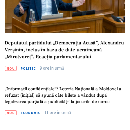
Mesajul știrei
+ Mesajul știrei
CONTACT SURSĂ
Deputatul partidului „Democrația Acasă”, Alexandru
Sursă anonimă
Verșinin, inclus în baza de date ucraineană
„Mirotvoreț”. Reacția parlamentarului
Nume
+ Numele meu
9 ore în urmă
NOU
POLITIC
Email
+ Emailul meu
„Informații confidențiale”? Loteria Națională a Moldovei a
Telefon
+ Telefon personal
refuzat (inițial) să spună câte bilete a vândut după
legalizarea parțială a publicității la jocurile de noroc
Am citit și sunt de
acord cu
politica de
11 ore în urmă
NOU
ECONOMIC
confidențialitate
.
TRIMITE ȘTIREA