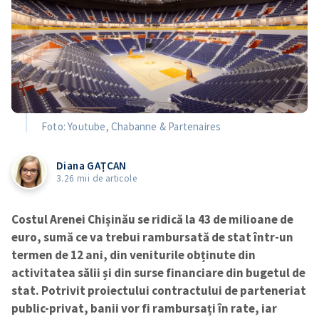
Foto: Youtube, Chabanne & Partenaires
Diana GAȚCAN
3.26 mii de articole
Costul Arenei Chișinău se ridică la 43 de milioane de
euro, sumă ce va trebui rambursată de stat într-un
termen de 12 ani, din veniturile obținute din
activitatea sălii și din surse financiare din bugetul de
stat. Potrivit proiectului contractului de parteneriat
public-privat, banii vor fi rambursați în rate, iar