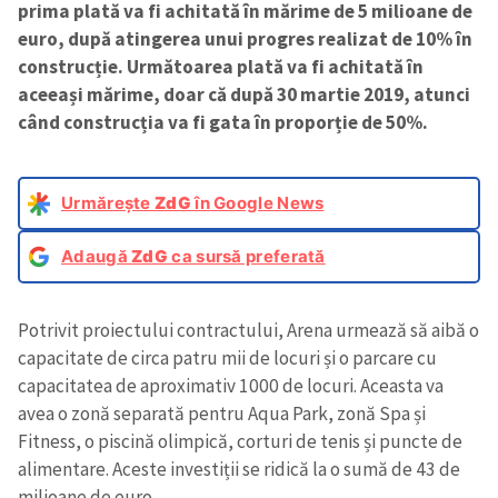
prima plată va fi achitată în mărime de 5 milioane de
euro, după atingerea unui progres realizat de 10% în
construcție. Următoarea plată va fi achitată în
aceeași mărime, doar că după 30 martie 2019, atunci
când construcția va fi gata în proporție de 50%.
Urmărește
ZdG
în Google News
Adaugă
ZdG
ca sursă preferată
Potrivit proiectului contractului, Arena urmează să aibă o
capacitate de circa patru mii de locuri și o parcare cu
capacitatea de aproximativ 1000 de locuri. Aceasta va
avea o zonă separată pentru Aqua Park, zonă Spa și
Fitness, o piscină olimpică, corturi de tenis și puncte de
alimentare. Aceste investiții se ridică la o sumă de 43 de
milioane de euro.