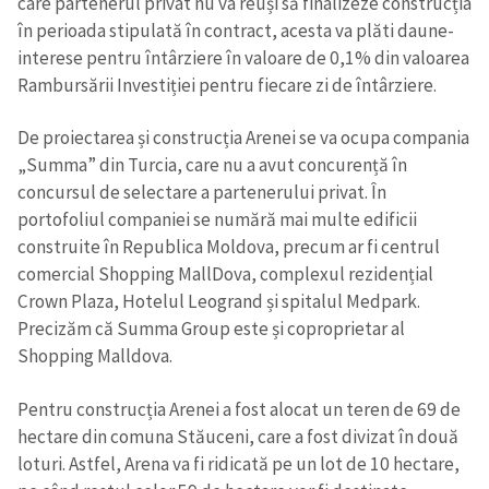
care partenerul privat nu va reuși să finalizeze construcția
în perioada stipulată în contract, acesta va plăti daune-
interese pentru întârziere în valoare de 0,1% din valoarea
Rambursării Investiției pentru fiecare zi de întârziere.
De proiectarea și construcția Arenei se va ocupa compania
„Summa” din Turcia, care nu a avut concurență în
concursul de selectare a partenerului privat. În
portofoliul companiei se numără mai multe edificii
construite în Republica Moldova, precum ar fi centrul
comercial Shopping MallDova, complexul rezidențial
Crown Plaza, Hotelul Leogrand și spitalul Medpark.
Precizăm că Summa Group este și coproprietar al
Shopping Malldova.
Pentru construcția Arenei a fost alocat un teren de 69 de
hectare din comuna Stăuceni, care a fost divizat în două
loturi. Astfel, Arena va fi ridicată pe un lot de 10 hectare,