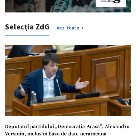
Selecția ZdG
Vezi toate
Trimite o informație
Despre ZdG
in English
на русском
Deputatul partidului „Democrația Acasă”, Alexandru
Verșinin, inclus în baza de date ucraineană