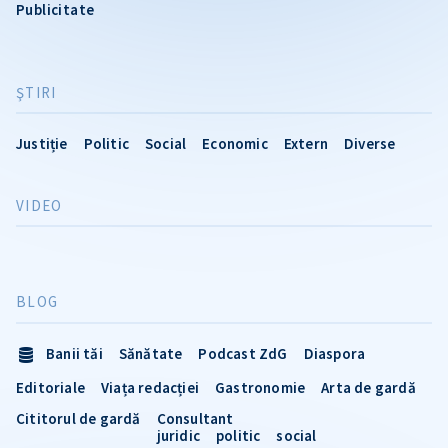
Publicitate
ŞTIRI
Justiție
Politic
Social
Economic
Extern
Diverse
VIDEO
BLOG
Banii tăi
Sănătate
Podcast ZdG
Diaspora
Editoriale
Viața redacției
Gastronomie
Arta de gardă
Cititorul de gardă
Consultant
juridic
politic
social