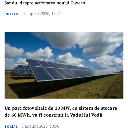
Sandu, despre activitatea noului Guvern
5 august 2026, 15:51
Am citit și sunt de
POLITIC
acord cu
politica de
confidențialitate
.
TRIMITE ȘTIREA
Un parc fotovoltaic de 30 MW, cu sistem de stocare
de 60 MWh, va fi construit la Vadul lui Vodă
5 august 2026, 10:58
SOCIAL