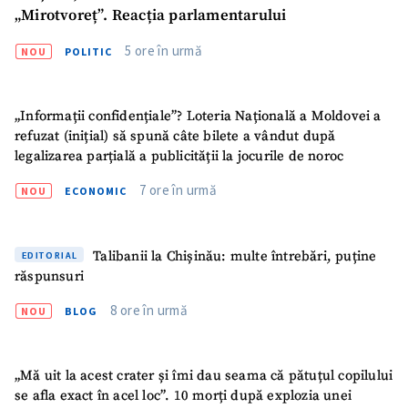
„Mirotvoreț”. Reacția parlamentarului
5 ore în urmă
NOU
POLITIC
„Informații confidențiale”? Loteria Națională a Moldovei a
refuzat (inițial) să spună câte bilete a vândut după
legalizarea parțială a publicității la jocurile de noroc
7 ore în urmă
NOU
ECONOMIC
Talibanii la Chișinău: multe întrebări, puține
EDITORIAL
răspunsuri
8 ore în urmă
NOU
BLOG
„Mă uit la acest crater și îmi dau seama că pătuțul copilului
se afla exact în acel loc”. 10 morți după explozia unei