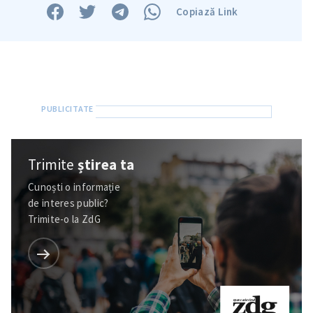
Copiază Link
Trimite
știrea ta
Cunoști o informație
de interes public?
Trimite-o la ZdG