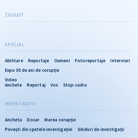
ZDGUST
SPECIAL
Abilitare
Reportaje
Oameni
Fotoreportaje
Interviuri
Expo 30 de ani de corupție
Video
Anchete
Reportaj
Vox
Stop-cadru
INVESTIGATII
Ancheta
Dosar
Marea corupție
Povești din spatele investigației
Ghiduri de investigații