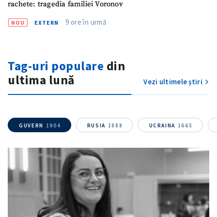
rachete: tragedia familiei Voronov
9 ore în urmă
NOU
EXTERN
Tag-uri populare
din
ultima lună
Vezi ultimele știri
GUVERN
1904
RUSIA
1888
UCRAINA
1665
ȘTIREA MEA
Titlu știre
+ Adaugă titlu