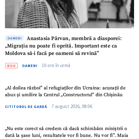
Fotografie
+ Încarcă imagine
Link media
+ Link media
Anastasia Pârvan, membră a diasporei:
OAMENI
„Migrația nu poate fi oprită. Important este ca
Moldova să-i facă pe oameni să revină”
Mesajul știrei
+ Mesajul știrei
10 ore în urmă
NOU
OAMENI
CONTACT SURSĂ
„Al doilea război” al refugiaților din Ucraina: acuzații de
Sursă anonimă
abuz și umilire la Centrul „Constructorul” din Chișinău
Nume
+ Numele meu
7 august 2026, 08:06
CITITORUL DE GARDĂ
Email
+ Emailul meu
„Nu este corect să credem că dacă schimbăm miniștrii o
dată la șase luni, rezultatele vor fi bune. Nu vor fi”. Maia
Telefon
+ Telefon personal