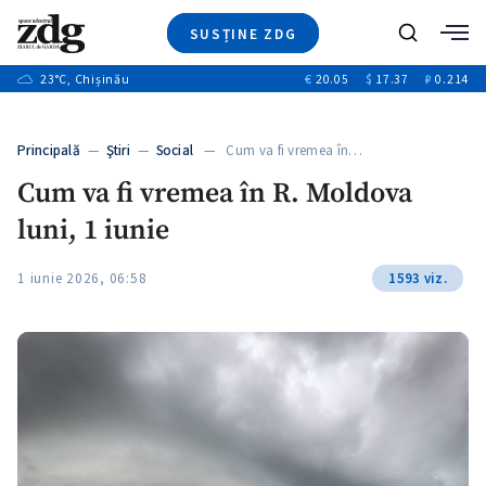
SUSȚINE ZDG
Caută
+2
23
°C
, Chișinău
€
20.05
$
17.37
₽
0.214
Ştiri
+6
+3
Investigatii
Banii tăi
+3
Principală
—
Ştiri
—
Social
— Cum va fi vremea în…
Video
+1
+1
Cum va fi vremea în R. Moldova
Special
luni, 1 iunie
Blog
+2
ZdGust
1 iunie 2026, 06:58
1593 viz.
+1