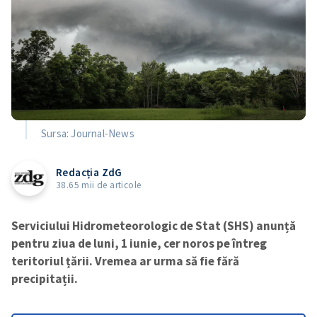
Sursa: Journal-News
Redacția ZdG
38.65 mii de articole
Serviciului Hidrometeorologic de Stat (SHS) anunță
pentru ziua de luni, 1 iunie, cer noros pe întreg
teritoriul țării. Vremea ar urma să fie fără
precipitații.