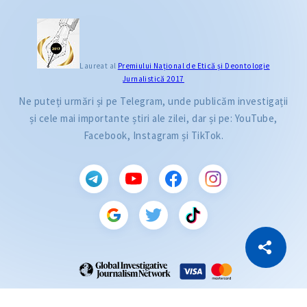
Laureat al
Premiului Naţional de Etică și Deontologie
Jurnalistică 2017
Ne puteți urmări și pe Telegram, unde publicăm investigații
și cele mai importante știri ale zilei, dar și pe: YouTube,
Facebook, Instagram și TikTok.
CITEȘTE
Citește articolul
Copiază Link
ZdG este membru al rețelei globale a jurnaliștilor de investigație (GIJN).