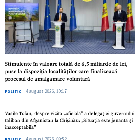
Stimulente în valoare totală de 6,5 miliarde de lei,
puse la dispoziția localităților care finalizează
procesul de amalgamare voluntară
4 august 2026, 10:17
POLITIC
Vasile Tofan, despre vizita „oficială” a delegației guvernului
taliban din Afganistan la Chișinău: „Situația este jenantă și
inacceptabilă”
4 august 2026, 09:52
POLITIC