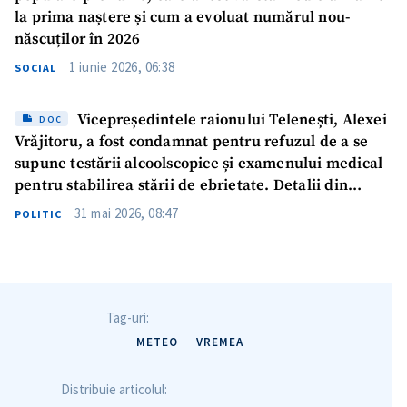
la prima naștere și cum a evoluat numărul nou-
născuților în 2026
1 iunie 2026, 06:38
SOCIAL
Vicepreședintele raionului Telenești, Alexei
DOC
Vrăjitoru, a fost condamnat pentru refuzul de a se
supune testării alcoolscopice și examenului medical
pentru stabilirea stării de ebrietate. Detalii din
sentință
31 mai 2026, 08:47
POLITIC
Tag-uri:
METEO
VREMEA
Distribuie articolul: