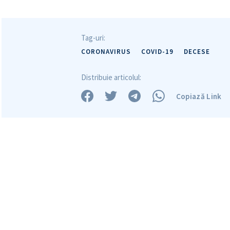
Mesajul știrei
Tag-uri:
CORONAVIRUS
COVID-19
DECESE
Distribuie articolul:
Copiază Link