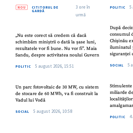
Instituție
3 ore în
5
NOU
CITITORUL DE
POLITIC
Turc „Rec
GARDĂ
urmă
După deciz
consumul d
„Nu este corect să credem că dacă
Chișinău ex
schimbăm miniștrii o dată la șase luni,
iluminatul 
rezultatele vor fi bune. Nu vor fi”. Maia
siguranței 
Sandu, despre activitatea noului Guvern
5 
SOCIAL
5 august 2026, 15:51
POLITIC
Stimulente 
Un parc fotovoltaic de 30 MW, cu sistem
miliarde de
de stocare de 60 MWh, va fi construit la
localitățil
Vadul lui Vodă
amalgamar
5 august 2026, 10:58
SOCIAL
4
POLITIC