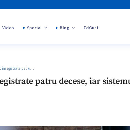
Video
Special
Blog
ZdGust
+1
Banii tăi
înregistrate patru…
egistrate patru decese, iar siste
+1