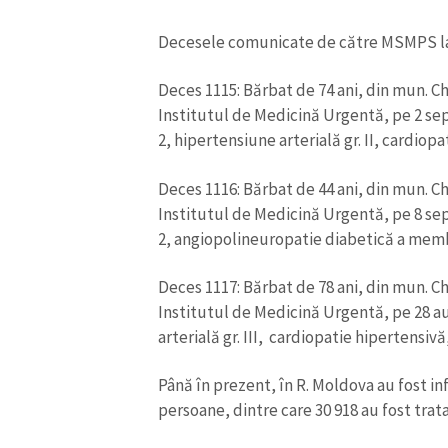
Decesele comunicate de către MSMPS la
Deces 1115: Bărbat de 74 ani, din mun. Ch
Institutul de Medicină Urgentă, pe 2 sep
2, hipertensiune arterială gr. II, cardiopa
Deces 1116: Bărbat de 44 ani, din mun. Ch
Institutul de Medicină Urgentă, pe 8 sep
ȘTIREA MEA
2, angiopolineuropatie diabetică a memb
Titlu știre
Deces 1117: Bărbat de 78 ani, din mun. Ch
Institutul de Medicină Urgentă, pe 28 a
Fotografie
arterială gr. III, cardiopatie hipertensivă
Link media
Până în prezent, în R. Moldova au fost in
persoane, dintre care 30 918 au fost trat