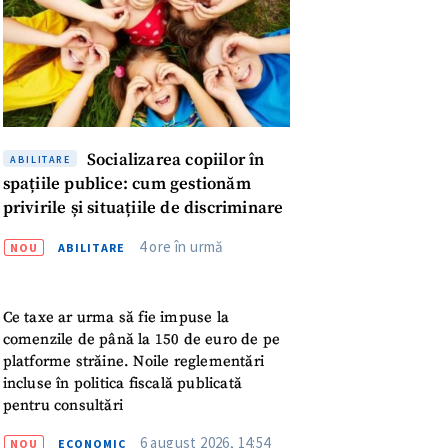
Socializarea copiilor în
ABILITARE
spațiile publice: cum gestionăm
privirile și situațiile de discriminare
4 ore în urmă
NOU
ABILITARE
meu
Ce taxe ar urma să fie impuse la
comenzile de până la 150 de euro de pe
meu
platforme străine. Noile reglementări
incluse în politica fiscală publicată
pentru consultări
rsonal
6 august 2026, 14:54
NOU
ECONOMIC