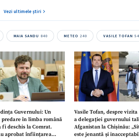
Vezi ultimele știri
MAIA SANDU
840
METEO
240
VASILE TOFAN
5
dința Guvernului: Un
Vasile Tofan, despre vizita 
u predare în limba română
a delegației guvernului ta
 fi deschis la Comrat.
Afganistan la Chișinău: „Si
au aprobat înființarea
este jenantă și inacceptabi