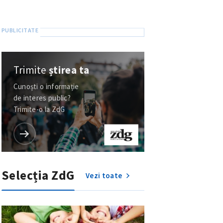
Trimite
știrea ta
Cunoști o informație
de interes public?
Trimite-o la ZdG
Selecția ZdG
Vezi toate