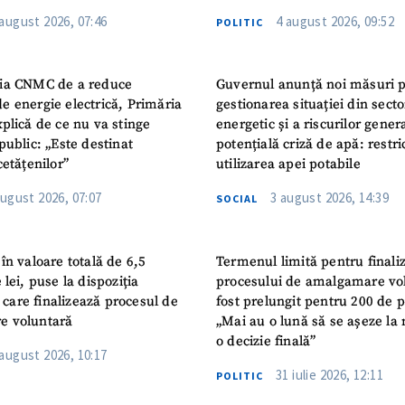
i Publice Colegiul Moldo-
 august 2026, 07:46
4 august 2026, 09:52
POLITIC
ep Tayyip Erdogan”
ia CNMC de a reduce
Guvernul anunță noi măsuri 
e energie electrică, Primăria
gestionarea situației din secto
plică de ce nu va stinge
energetic și a riscurilor gener
public: „Este destinat
potențială criză de apă: restric
cetățenilor”
utilizarea apei potabile
august 2026, 07:07
3 august 2026, 14:39
SOCIAL
în valoare totală de 6,5
Termenul limită pentru finali
 lei, puse la dispoziția
procesului de amalgamare vo
or care finalizează procesul de
fost prelungit pentru 200 de p
e voluntară
„Mai au o lună să se așeze la 
o decizie finală”
 august 2026, 10:17
31 iulie 2026, 12:11
POLITIC