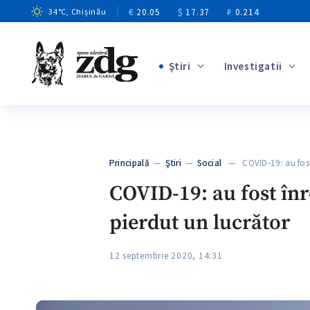
€
20.05
$
17.37
₽
0.214
34
°C
, Chișinău
Ştiri
Investigatii
+2
+13
+10
Principală
—
Ştiri
—
Social
— COVID-19: au fost 
+3
COVID-19: au fost înr
pierdut un lucrător
12 septembrie 2020, 14:31