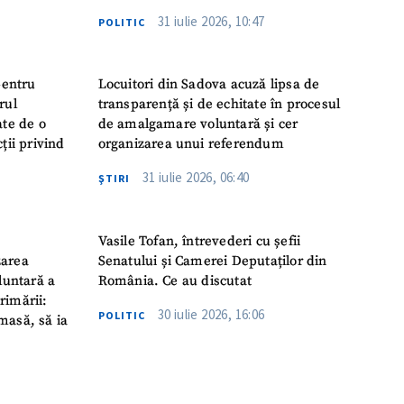
31 iulie 2026, 10:47
POLITIC
pentru
Locuitori din Sadova acuză lipsa de
rul
transparență și de echitate în procesul
ate de o
de amalgamare voluntară și cer
ții privind
organizarea unui referendum
31 iulie 2026, 06:40
ŞTIRI
Vasile Tofan, întrevederi cu șefii
zarea
Senatului și Camerei Deputaților din
luntară a
România. Ce au discutat
rimării:
30 iulie 2026, 16:06
POLITIC
masă, să ia