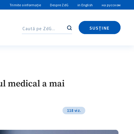
Trimite o informație
Despre ZdG
in English
на русском
SUSȚINE
Caută
Caută
mul medical a mai
118 viz.