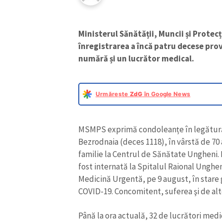
Ministerul Sănătății, Muncii și Prote
înregistrarea a încă patru decese pro
numără și un lucrător medical.
Urmărește
ZdG
în Google News
MSMPS exprimă condoleanțe în legătură c
Bezrodnaia (deces 1118), în vârstă de 70 
familie la Centrul de Sănătate Ungheni. P
fost internată la Spitalul Raional Ungheni
Medicină Urgentă, pe 9 august, în stare g
COVID-19. Concomitent, suferea şi de alt
Până la ora actuală, 32 de lucrători medi