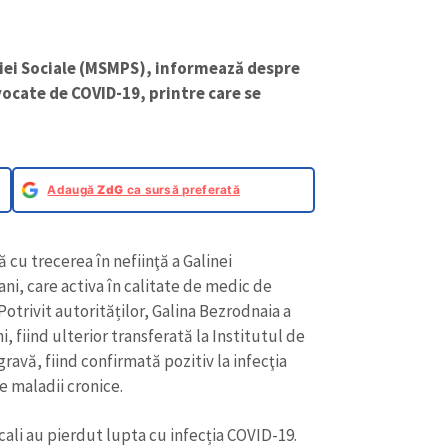
cției Sociale (MSMPS), informează despre
vocate de COVID-19, printre care se
Adaugă
ZdG
ca sursă preferată
u trecerea în nefiinţă a Galinei
ani, care activa în calitate de medic de
otrivit autorităților, Galina Bezrodnaia a
, fiind ulterior transferată la Institutul de
ravă, fiind confirmată pozitiv la infecţia
e maladii cronice.
cali au pierdut lupta cu infecția COVID-19.