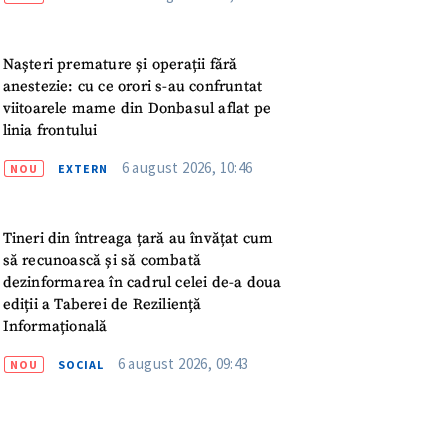
ord cu
politica de
Nașteri premature și operații fără
IREA
anestezie: cu ce orori s-au confruntat
viitoarele mame din Donbasul aflat pe
linia frontului
6 august 2026, 10:46
NOU
EXTERN
Tineri din întreaga țară au învățat cum
să recunoască și să combată
dezinformarea în cadrul celei de-a doua
ediții a Taberei de Reziliență
Informațională
6 august 2026, 09:43
NOU
SOCIAL