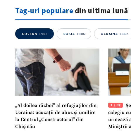
Tag-uri populare
din ultima lună
GUVERN
1903
RUSIA
1886
UCRAINA
1662
„Al doilea război” al refugiaților din
Șe
LIVE
Ucraina: acuzații de abuz și umilire
colegiu c
la Centrul „Constructorul” din
urmează a
Chișinău
Miniștrii 