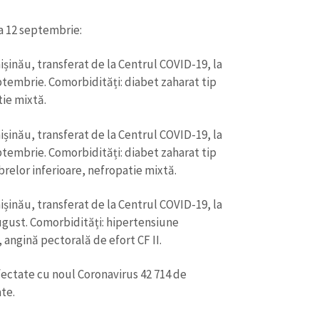
 12 septembrie:
ișinău, transferat de la Centrul COVID-19, la
tembrie. Comorbidități: diabet zaharat tip
tie mixtă.
ișinău, transferat de la Centrul COVID-19, la
tembrie. Comorbidități: diabet zaharat tip
CONTACT SURSĂ
relor inferioare, nefropatie mixtă.
Sursă anonimă
+ Adaugă titlu
ișinău, transferat de la Centrul COVID-19, la
Nume
+ Numele 
ugust. Comorbidități: hipertensiune
+ Încarcă imagine
, angină pectorală de efort CF II.
Email
+ Emailul 
+ Link media
fectate cu noul Coronavirus 42 714 de
ate.
Telefon
+ Telefon pe