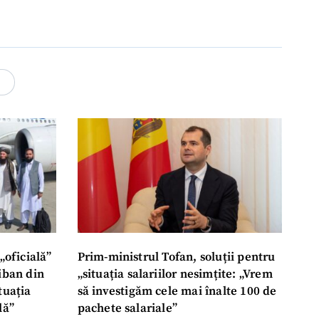
4
„oficială”
Prim-ministrul Tofan, soluții pentru
liban din
„situația salariilor nesimțite: „Vrem
tuația
să investigăm cele mai înalte 100 de
lă”
pachete salariale”