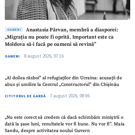
Anastasia Pârvan, membră a diasporei:
OAMENI
„Migrația nu poate fi oprită. Important este ca
Moldova să-i facă pe oameni să revină”
8 august 2026, 07:16
OAMENI
„Al doilea război” al refugiaților din Ucraina: acuzații de
abuz și umilire la Centrul „Constructorul” din Chișinău
7 august 2026, 08:06
CITITORUL DE GARDĂ
„Nu este corect să credem că dacă schimbăm miniștrii o
SUSȚINE
dată la șase luni, rezultatele vor fi bune. Nu vor fi”. Maia
Sandu, despre activitatea noului Guvern