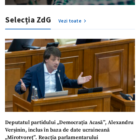
Selecția ZdG
Vezi toate
Deputatul partidului „Democrația Acasă”, Alexandru
Verșinin, inclus în baza de date ucraineană
„Mirotvoreț”. Reacția parlamentarului