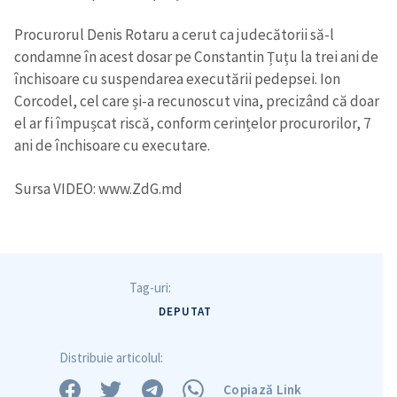
Procurorul Denis Rotaru a cerut ca judecătorii să-l
condamne în acest dosar pe Constantin Țuțu la trei ani de
închisoare cu suspendarea executării pedepsei. Ion
Trimite o informație
Despre ZdG
in English
на русском
Corcodel, cel care și-a recunoscut vina, precizând că doar
el ar fi împușcat riscă, conform cerințelor procurorilor, 7
ani de închisoare cu executare.
Sursa VIDEO: www.ZdG.md
Tag-uri:
DEPUTAT
Distribuie articolul:
Copiază Link