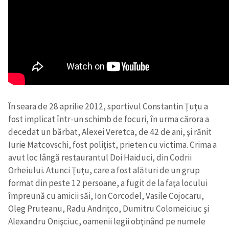
În seara de 28 aprilie 2012, sportivul Constantin Ţuţu a
fost implicat într-un schimb de focuri, în urma cărora a
decedat un bărbat, Alexei Veretca, de 42 de ani, şi rănit
Iurie Matcovschi, fost poliţist, prieten cu victima. Crima a
avut loc lângă restaurantul Doi Haiduci, din Codrii
Orheiului. Atunci Ţuţu, care a fost alături de un grup
format din peste 12 persoane, a fugit de la faţa locului
împreună cu amicii săi, Ion Corcodel, Vasile Cojocaru,
Oleg Pruteanu, Radu Andriţco, Dumitru Colomeiciuc şi
Alexandru Onişciuc, oamenii legii obţinând pe numele