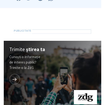
Trimite
știrea ta
Cunoști o informație
de interes public?
Trimite-o la ZdG