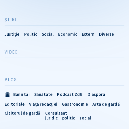
ŞTIRI
Justiție
Politic
Social
Economic
Extern
Diverse
VIDEO
BLOG
Banii tăi
Sănătate
Podcast ZdG
Diaspora
Editoriale
Viața redacției
Gastronomie
Arta de gardă
Cititorul de gardă
Consultant
juridic
politic
social