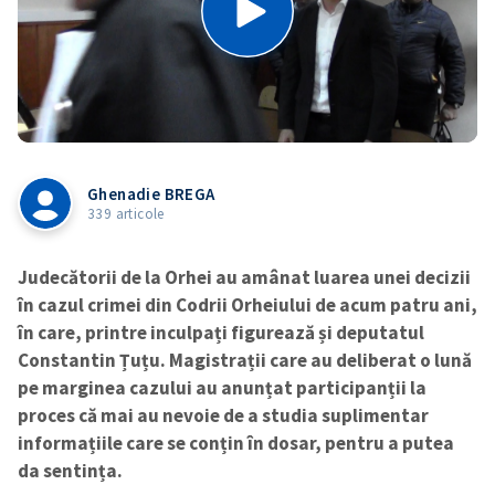
Ghenadie BREGA
339 articole
Judecătorii de la Orhei au amânat luarea unei decizii
în cazul crimei din Codrii Orheiului de acum patru ani,
în care, printre inculpați figurează și deputatul
Constantin Țuțu. Magistrații care au deliberat o lună
pe marginea cazului au anunțat participanții la
proces că mai au nevoie de a studia suplimentar
informațiile care se conțin în dosar, pentru a putea
da sentința.