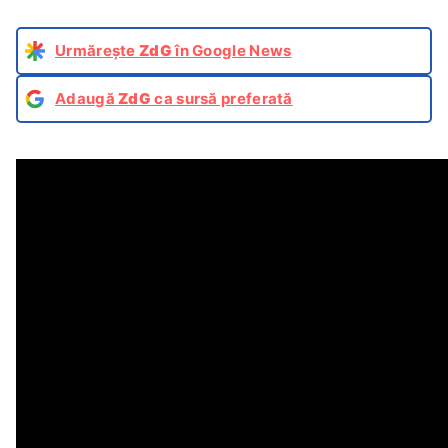
Urmărește
ZdG
în Google News
Adaugă
ZdG
ca sursă preferată