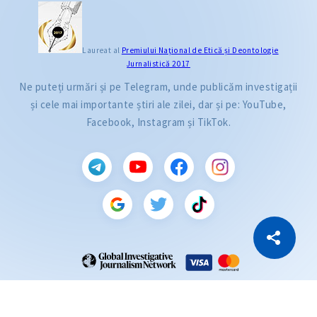
Laureat al
Premiului Naţional de Etică și Deontologie
Jurnalistică 2017
Ne puteți urmări și pe Telegram, unde publicăm investigații
și cele mai importante știri ale zilei, dar și pe: YouTube,
Facebook, Instagram și TikTok.
CITEȘTE
Citește articolul
Copiază Link
ZdG este membru al rețelei globale a jurnaliștilor de investigație (GIJN).