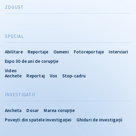
ZDGUST
SPECIAL
Abilitare
Reportaje
Oameni
Fotoreportaje
Interviuri
Expo 30 de ani de corupție
Video
Anchete
Reportaj
Vox
Stop-cadru
INVESTIGATII
Ancheta
Dosar
Marea corupție
Povești din spatele investigației
Ghiduri de investigații