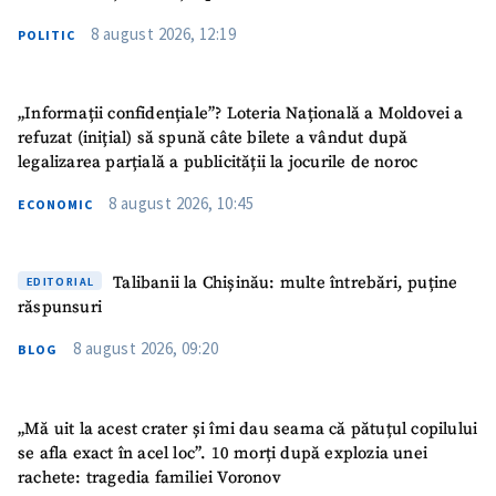
8 august 2026, 12:19
POLITIC
„Informații confidențiale”? Loteria Națională a Moldovei a
refuzat (inițial) să spună câte bilete a vândut după
ȘTIREA MEA
legalizarea parțială a publicității la jocurile de noroc
8 august 2026, 10:45
ECONOMIC
Titlu știre
+ Adaugă titlu
Fotografie
+ Încarcă imagine
Talibanii la Chișinău: multe întrebări, puține
EDITORIAL
răspunsuri
Link media
+ Link media
8 august 2026, 09:20
BLOG
„Mă uit la acest crater și îmi dau seama că pătuțul copilului
Mesajul știrei
+ Mesajul știrei
se afla exact în acel loc”. 10 morți după explozia unei
rachete: tragedia familiei Voronov