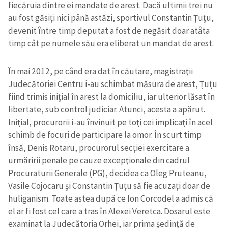
fiecăruia dintre ei mandate de arest. Dacă ultimii trei nu
au fost găsiţi nici până astăzi, sportivul Constantin Ţuţu,
devenit între timp deputat a fost de negăsit doar atâta
timp cât pe numele său era eliberat un mandat de arest.
În mai 2012, pe când era dat în căutare, magistraţii
Judecătoriei Centru i-au schimbat măsura de arest, Ţuţu
fiind trimis iniţial în arest la domiciliu, iar ulterior lăsat în
libertate, sub control judiciar. Atunci, acesta a apărut.
Iniţial, procurorii i-au învinuit pe toţi cei implicaţi în acel
schimb de focuri de participare la omor. În scurt timp
însă, Denis Rotaru, procurorul secţiei exercitare a
urmăririi penale pe cauze excepţionale din cadrul
Procuraturii Generale (PG), decidea ca Oleg Pruteanu,
Vasile Cojocaru şi Constantin Ţuţu să fie acuzaţi doar de
huliganism. Toate astea după ce Ion Corcodel a admis că
el ar fi fost cel care a tras în Alexei Veretca. Dosarul este
examinat la Judecătoria Orhei, iar prima şedinţă de