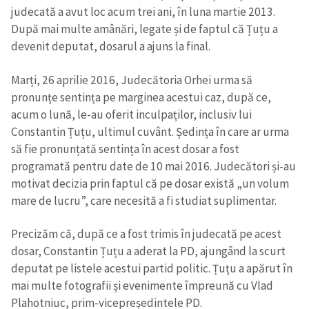
judecată a avut loc acum trei ani, în luna martie 2013.
După mai multe amânări, legate și de faptul că Țuțu a
devenit deputat, dosarul a ajuns la final.
Marți, 26 aprilie 2016, Judecătoria Orhei urma să
pronunțe sentința pe marginea acestui caz, după ce,
acum o lună, le-au oferit inculpaților, inclusiv lui
Constantin Țuțu, ultimul cuvânt. Ședința în care ar urma
să fie pronunțată sentința în acest dosar a fost
programată pentru date de 10 mai 2016. Judecători și-au
motivat decizia prin faptul că pe dosar există „un volum
mare de lucru”, care necesită a fi studiat suplimentar.
Precizăm că, după ce a fost trimis în judecată pe acest
dosar, Constantin Țuțu a aderat la PD, ajungând la scurt
deputat pe listele acestui partid politic. Țuțu a apărut în
mai multe fotografii și evenimente împreună cu Vlad
Plahotniuc, prim-vicepreședintele PD.