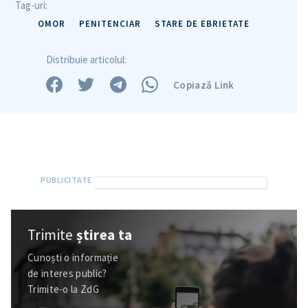
Tag-uri:
OMOR
PENITENCIAR
STARE DE EBRIETATE
Distribuie articolul:
Copiază Link
Trimite
știrea ta
Cunoști o informație
de interes public?
Trimite-o la ZdG