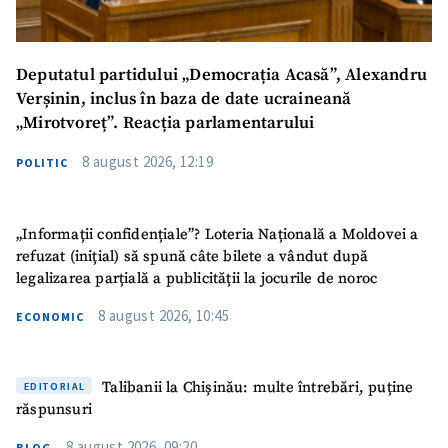
Trimite o informație
Despre ZdG
in English
на русском
Deputatul partidului „Democrația Acasă”, Alexandru
Verșinin, inclus în baza de date ucraineană
„Mirotvoreț”. Reacția parlamentarului
8 august 2026, 12:19
POLITIC
„Informații confidențiale”? Loteria Națională a Moldovei a
refuzat (inițial) să spună câte bilete a vândut după
legalizarea parțială a publicității la jocurile de noroc
8 august 2026, 10:45
ECONOMIC
Talibanii la Chișinău: multe întrebări, puține
EDITORIAL
răspunsuri
8 august 2026, 09:20
BLOG