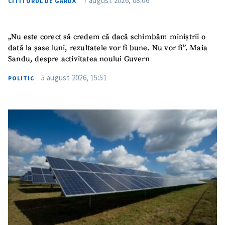
7 august 2026, 08:06
CITITORUL DE GARDĂ
Mesajul știrei
+ Mesajul știrei
„Nu este corect să credem că dacă schimbăm miniștrii o
CONTACT SURSĂ
dată la șase luni, rezultatele vor fi bune. Nu vor fi”. Maia
Sandu, despre activitatea noului Guvern
Sursă anonimă
5 august 2026, 15:51
POLITIC
Nume
+ Numele meu
Email
+ Emailul meu
Telefon
+ Telefon personal
Am citit și sunt de
acord cu
politica de
confidențialitate
.
TRIMITE ȘTIREA