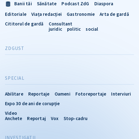
Banii tăi
Sănătate
Podcast ZdG
Diaspora
Editoriale
Viața redacției
Gastronomie
Arta de gardă
Cititorul de gardă
Consultant
juridic
politic
social
ZDGUST
SPECIAL
Abilitare
Reportaje
Oameni
Fotoreportaje
Interviuri
Expo 30 de ani de corupție
Video
Anchete
Reportaj
Vox
Stop-cadru
INVESTIGATII