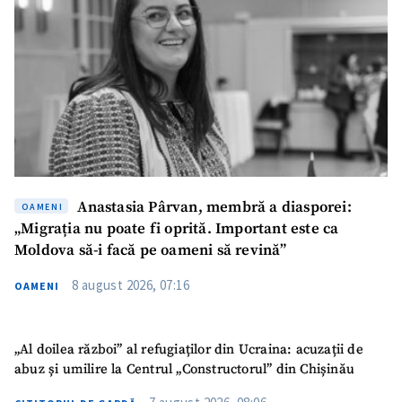
ȘTIREA MEA
Anastasia Pârvan, membră a diasporei:
OAMENI
Titlu știre
+ Adaugă titlu
„Migrația nu poate fi oprită. Important este ca
Moldova să-i facă pe oameni să revină”
Fotografie
+ Încarcă imagine
8 august 2026, 07:16
OAMENI
Link media
+ Link media
„Al doilea război” al refugiaților din Ucraina: acuzații de
abuz și umilire la Centrul „Constructorul” din Chișinău