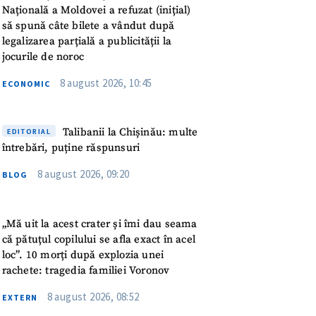
meu
Națională a Moldovei a refuzat (inițial)
să spună câte bilete a vândut după
legalizarea parțială a publicității la
rsonal
jocurile de noroc
ord cu
politica de
8 august 2026, 10:45
ECONOMIC
IREA
Talibanii la Chișinău: multe
EDITORIAL
întrebări, puține răspunsuri
8 august 2026, 09:20
BLOG
„Mă uit la acest crater și îmi dau seama
că pătuțul copilului se afla exact în acel
loc”. 10 morți după explozia unei
rachete: tragedia familiei Voronov
8 august 2026, 08:52
EXTERN