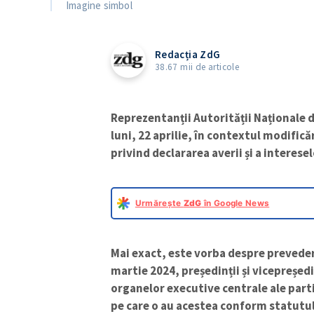
Imagine simbol
Redacția ZdG
38.67 mii de articole
Reprezentanții Autorității Naționale d
luni, 22 aprilie, în contextul modifică
privind declararea averii și a interese
Urmărește
ZdG
în Google News
Mai exact, este vorba despre prevede
martie 2024, președinții și vicepreșed
organelor executive centrale ale part
pe care o au acestea conform statutulu