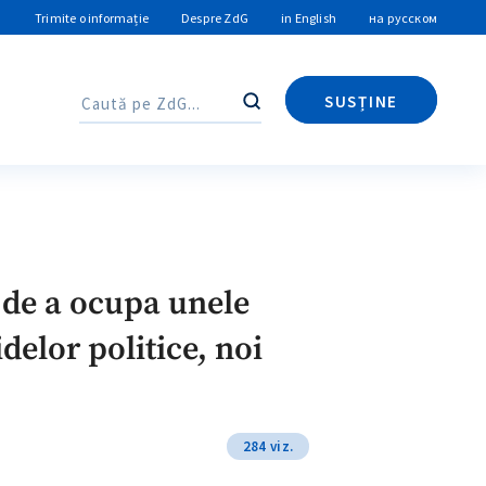
Trimite o informație
Despre ZdG
in English
на русском
SUSȚINE
Caută
Caută
i de a ocupa unele
delor politice, noi
284 viz.