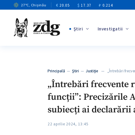
€
20.05
$
17.37
₽
0.214
27
°C
, Chișinău
Ştiri
Investigatii
+1
+6
+2
Principală
—
Ştiri
—
Justiție
— „Întrebări frecvent
+3
„Întrebări frecvente r
funcții”: Precizările 
subiecți ai declarării
22 aprilie 2024, 13:45