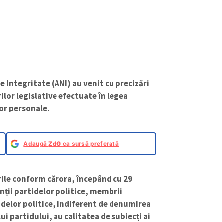
e Integritate (ANI) au venit cu precizări
rilor legislative efectuate în legea
lor personale.
Adaugă
ZdG
ca sursă preferată
rile conform cărora, începând cu 29
inții partidelor politice, membrii
idelor politice, indiferent de denumirea
i partidului, au calitatea de subiecți ai