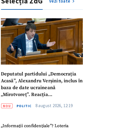
Selecția ZdG
Vezi toate
Deputatul partidului „Democrația
Acasă”, Alexandru Verșinin, inclus în
baza de date ucraineană
„Mirotvoreț”. Reacția
parlamentarului
8 august 2026, 12:19
NOU
POLITIC
meu
„Informații confidențiale”? Loteria