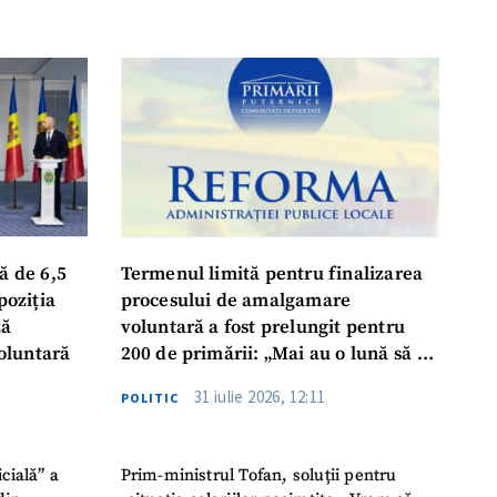
ă de 6,5
Termenul limită pentru finalizarea
poziția
procesului de amalgamare
ză
voluntară a fost prelungit pentru
oluntară
200 de primării: „Mai au o lună să se
așeze la masă, să ia o decizie finală”
31 iulie 2026, 12:11
POLITIC
icială” a
Prim-ministrul Tofan, soluții pentru