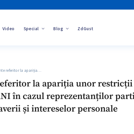
Video
Special
Blog
ZdGust
Banii tăi
e referitor la apariția…
eferitor la apariția unor restricți
ANI în cazul reprezentanților parti
 averii și intereselor personale