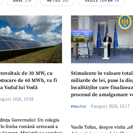
ANRE
279
METEO
241
VASILE TOFAN
54
otovoltaic de 30 MW, cu
Stimulente în valoare total
 stocare de 60 MWh, va fi
miliarde de lei, puse la dis
la Vadul lui Vodă
localităților care finalizea
procesul de amalgamare v
august 2026, 10:58
4 august 2026, 10:17
POLITIC
dința Guvernului: Un colegiu
 în limba română urmează a
Vasile Tofan, despre vizita „of