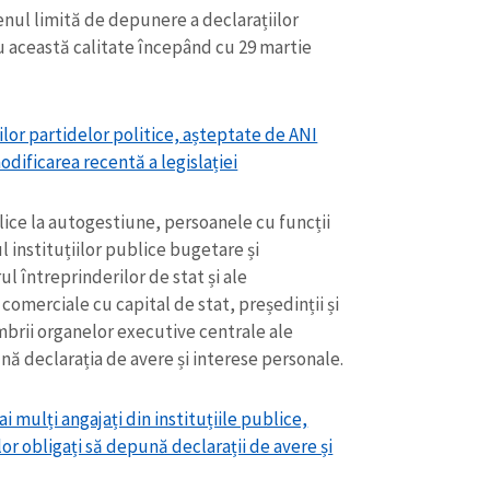
Email
+ Emailul 
nul limită de depunere a declarațiilor
+ Link media
au această calitate începând cu 29 martie
Telefon
+ Telefon pe
Am citit și sunt de ac
+ Mesajul știrei
ilor partidelor politice, așteptate de ANI
confidențialitate
.
modificarea recentă a legislației
TRIMITE ȘT
ublice la autogestiune, persoanele cu funcții
 instituțiilor publice bugetare și
l întreprinderilor de stat și ale
comerciale cu capital de stat, președinții și
mbrii organelor executive centrale ale
ună declarația de avere și interese personale.
i mulți angajați din instituțiile publice,
lor obligați să depună declarații de avere și