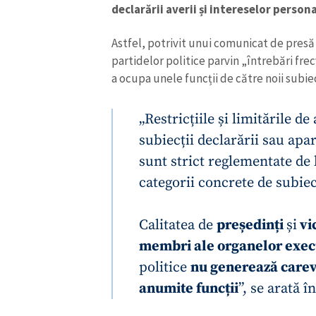
declarării averii și intereselor persona
Astfel, potrivit unui comunicat de presă
partidelor politice parvin „întrebări frecv
a ocupa unele funcții de către noii subiecț
„Restricțiile și limitările d
subiecții declarării sau apar
sunt strict reglementate de 
categorii concrete de subiecț
ȘTIREA MEA
Calitatea de
președinți
și
vi
membri ale organelor exec
Titlu știre
politice
nu generează careva 
anumite funcții
”, se arată î
Fotografie