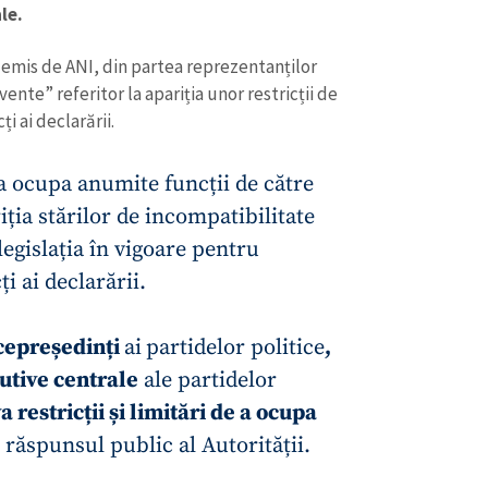
le.
 emis de ANI, din partea reprezentanților
ente” referitor la apariția unor restricții de
i ai declarării.
e a ocupa anumite funcții de către
iția stărilor de incompatibilitate
legislația în vigoare pentru
i ai declarării.
CONTACT SURSĂ
cepreședinți
ai
partidelor politice
,
utive centrale
ale partidelor
Sursă anonimă
+ Adaugă titlu
restricții și limitări de a ocupa
Nume
+ Numele 
n răspunsul public al Autorității.
+ Încarcă imagine