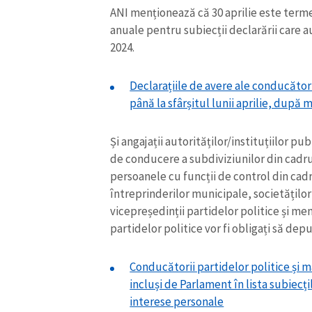
ANI menționează că 30 aprilie este terme
Link media
anuale pentru subiecții declarării care 
2024.
Mesajul știrei
Declarațiile de avere ale conducător
până la sfârșitul lunii aprilie, după 
Și angajații autorităților/instituțiilor p
de conducere a subdiviziunilor din cadrul
persoanele cu funcții de control din cadru
întreprinderilor municipale, societăților 
vicepreședinții partidelor politice și me
partidelor politice vor fi obligați să dep
Conducătorii partidelor politice și ma
incluși de Parlament în lista subiecți
interese personale