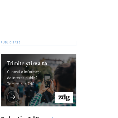
Trimite
știrea ta
Cunoști o informație
de interes public?
Trimite-o la ZdG