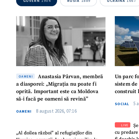
GUVERN
1904
RUSIA
1889
UCRAINA
1667
Anastasia Pârvan, membră
Un parc f
OAMENI
a diasporei: „Migrația nu poate fi
sistem de
oprită. Important este ca Moldova
construit 
să-i facă pe oameni să revină”
5 
SOCIAL
8 august 2026, 07:16
OAMENI
Șe
LIVE
cu predare
„Al doilea război” al refugiaților din