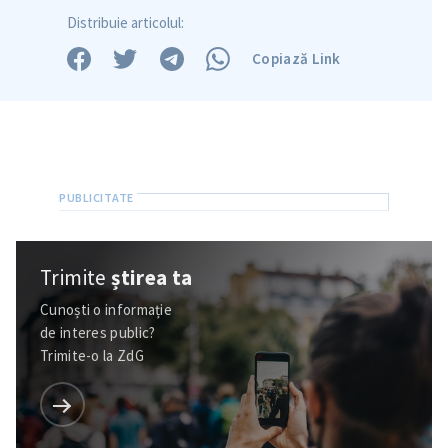
in English
на русском
Distribuie articolul:
Copiază Link
Trimite
știrea ta
Cunoști o informație
de interes public?
Trimite-o la ZdG