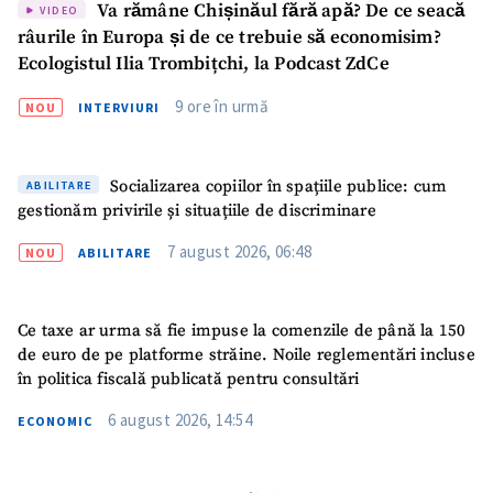
Va rămâne Chișinăul fără apă? De ce seacă
VIDEO
râurile în Europa și de ce trebuie să economisim?
Ecologistul Ilia Trombițchi, la Podcast ZdCe
9 ore în urmă
NOU
INTERVIURI
Socializarea copiilor în spațiile publice: cum
ABILITARE
gestionăm privirile și situațiile de discriminare
7 august 2026, 06:48
NOU
ABILITARE
Ce taxe ar urma să fie impuse la comenzile de până la 150
de euro de pe platforme străine. Noile reglementări incluse
în politica fiscală publicată pentru consultări
6 august 2026, 14:54
ECONOMIC
ȘTIREA MEA