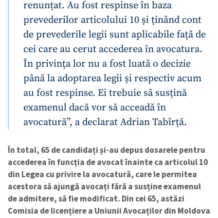
renunțat. Au fost respinse în baza
prevederilor articolului 10 și ținând cont
de prevederile legii sunt aplicabile față de
cei care au cerut accederea în avocatura.
În privința lor nu a fost luată o decizie
până la adoptarea legii și respectiv acum
au fost respinse. Ei trebuie să susțină
examenul dacă vor să acceadă în
avocatură”, a declarat Adrian Tabîrță.
În total, 65 de candidați și-au depus dosarele pentru
accederea în funcția de avocat înainte ca articolul 10
din Legea cu privire la avocatură, care le permitea
acestora să ajungă avocați fără a susține examenul
de admitere, să fie modificat. Din cei 65, astăzi
Comisia de licențiere a Uniunii Avocaților din Moldova