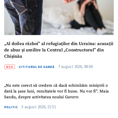
Telefon
+ Telefon personal
Am citit și sunt de
acord cu
politica de
confidențialitate
.
„Al doilea război” al refugiaților din Ucraina: acuzații
TRIMITE ȘTIREA
de abuz și umilire la Centrul „Constructorul” din
Chișinău
7 august 2026, 08:06
NOU
CITITORUL DE GARDĂ
„Nu este corect să credem că dacă schimbăm miniștrii o
dată la șase luni, rezultatele vor fi bune. Nu vor fi”. Maia
Sandu, despre activitatea noului Guvern
5 august 2026, 15:51
POLITIC