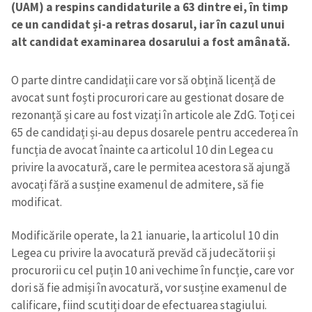
(UAM) a respins candidaturile a 63 dintre ei, în timp
ce un candidat și-a retras dosarul, iar în cazul unui
alt candidat examinarea dosarului a fost amânată.
O parte dintre candidații care vor să obțină licență de
avocat sunt foști procurori care au gestionat dosare de
rezonanță și care au fost vizați în articole ale ZdG. Toți cei
65 de candidați și-au depus dosarele pentru accederea în
funcția de avocat înainte ca articolul 10 din Legea cu
privire la avocatură, care le permitea acestora să ajungă
avocați fără a susține examenul de admitere, să fie
modificat.
Modificările operate, la 21 ianuarie, la articolul 10 din
Legea cu privire la avocatură prevăd că judecătorii și
procurorii cu cel puțin 10 ani vechime în funcție, care vor
dori să fie admiși în avocatură, vor susține examenul de
calificare, fiind scutiți doar de efectuarea stagiului.