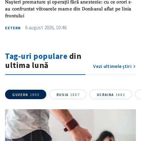
Nașteri premature și operații fără anestezie: cu ce orori s-
Titlu știre
+ Adaugă titlu
au confruntat viitoarele mame din Donbasul aflat pe linia
frontului
Fotografie
+ Încarcă imagine
6 august 2026, 10:46
EXTERN
Link media
+ Link media
Tag-uri populare
din
ultima lună
Vezi ultimele știri
Mesajul știrei
+ Mesajul știrei
CONTACT SURSĂ
GUVERN
1903
RUSIA
1887
UCRAINA
1662
Sursă anonimă
Nume
+ Numele meu
Email
+ Emailul meu