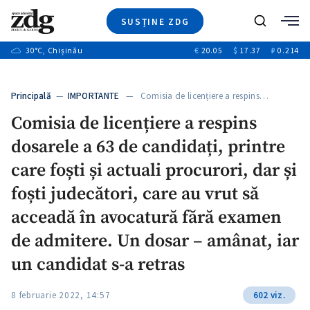
SUSȚINE ZDG
+3
Caută
+1
30
°C
, Chișinău
€
20.05
$
17.37
₽
0.214
Ştiri
+9
+4
Investigatii
Banii tăi
+1
+5
Principală
—
IMPORTANTE
— Comisia de licențiere a respins…
Video
+1
Comisia de licențiere a respins
Special
dosarele a 63 de candidați, printre
Blog
+1
ZdGust
care foști și actuali procurori, dar și
foști judecători, care au vrut să
acceadă în avocatură fără examen
+1
de admitere. Un dosar – amânat, iar
un candidat s-a retras
8 februarie 2022, 14:57
602 viz.