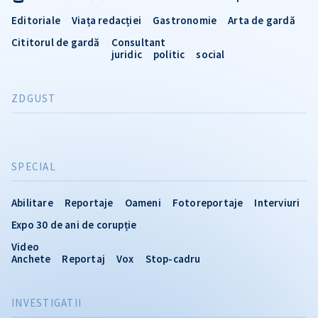
Editoriale
Viața redacției
Gastronomie
Arta de gardă
Cititorul de gardă
Consultant
juridic
politic
social
ZDGUST
SPECIAL
Abilitare
Reportaje
Oameni
Fotoreportaje
Interviuri
Expo 30 de ani de corupție
Video
Anchete
Reportaj
Vox
Stop-cadru
INVESTIGATII