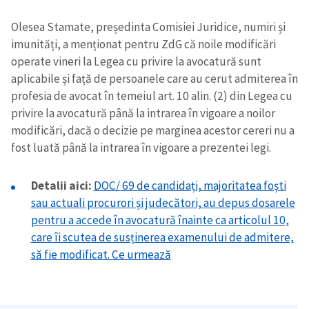
Olesea Stamate, președinta Comisiei Juridice, numiri și
imunități, a menționat pentru ZdG că noile modificări
operate vineri la Legea cu privire la avocatură sunt
aplicabile și față de persoanele care au cerut admiterea în
profesia de avocat în temeiul art. 10 alin. (2) din Legea cu
privire la avocatură până la intrarea în vigoare a noilor
modificări, dacă o decizie pe marginea acestor cereri nu a
fost luată până la intrarea în vigoare a prezentei legi.
Detalii aici:
DOC/ 69 de candidați, majoritatea foști
sau actuali procurori și judecători, au depus dosarele
pentru a accede în avocatură înainte ca articolul 10,
care îi scutea de susținerea examenului de admitere,
să fie modificat. Ce urmează
Trimite o informație
Despre ZdG