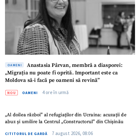
Mesajul știrei
+ Mesajul știrei
CONTACT SURSĂ
Sursă anonimă
Nume
+ Numele meu
Anastasia Pârvan, membră a diasporei:
Email
+ Emailul meu
OAMENI
„Migrația nu poate fi oprită. Important este ca
Moldova să-i facă pe oameni să revină”
Telefon
+ Telefon personal
4 ore în urmă
NOU
OAMENI
Am citit și sunt de
acord cu
politica de
confidențialitate
.
„Al doilea război” al refugiaților din Ucraina: acuzații de
abuz și umilire la Centrul „Constructorul” din Chișinău
TRIMITE ȘTIREA
7 august 2026, 08:06
CITITORUL DE GARDĂ