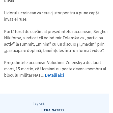
Rusia.
Liderul ucrainean va cere ajutor pentru a pune capăt
invaziei ruse.
Purtătorul de cuvânt al preşedintelui ucrainean, Serghei
Nikiforov, a indicat că Volodimir Zelensky va „participa
activ” la summit, „minim” cu un discurs şi „maxim” prin
„participare deplină, bineînţeles într-un format video”.
Președintele ucrainean Volodimir Zelensky a declarat
marți, 15 martie, că Ucrainei nu poate deveni membru al
blocului militar NATO.
Detalii aici
Tag-uri:
UCRAINA2022