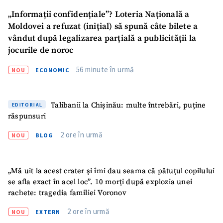
„Informații confidențiale”? Loteria Națională a
Moldovei a refuzat (inițial) să spună câte bilete a
vândut după legalizarea parțială a publicității la
jocurile de noroc
56 minute în urmă
NOU
ECONOMIC
Talibanii la Chișinău: multe întrebări, puține
EDITORIAL
răspunsuri
2 ore în urmă
NOU
BLOG
„Mă uit la acest crater și îmi dau seama că pătuțul copilului
se afla exact în acel loc”. 10 morți după explozia unei
rachete: tragedia familiei Voronov
2 ore în urmă
NOU
EXTERN