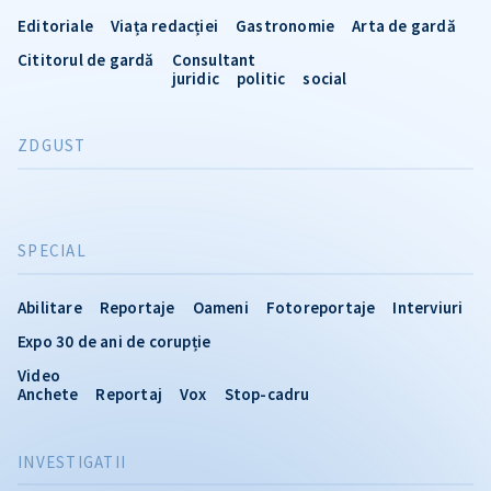
Editoriale
Viața redacției
Gastronomie
Arta de gardă
Cititorul de gardă
Consultant
juridic
politic
social
ZDGUST
SPECIAL
Abilitare
Reportaje
Oameni
Fotoreportaje
Interviuri
Expo 30 de ani de corupție
Video
Anchete
Reportaj
Vox
Stop-cadru
INVESTIGATII