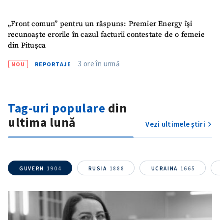
„Front comun” pentru un răspuns: Premier Energy își
recunoaște erorile în cazul facturii contestate de o femeie
din Pitușca
3 ore în urmă
NOU
REPORTAJE
ȘTIREA MEA
Tag-uri populare
din
Titlu știre
ultima lună
+ Adaugă titlu
Vezi ultimele știri
Fotografie
+ Încarcă imagine
GUVERN
1904
RUSIA
1888
UCRAINA
1665
Link media
+ Link media