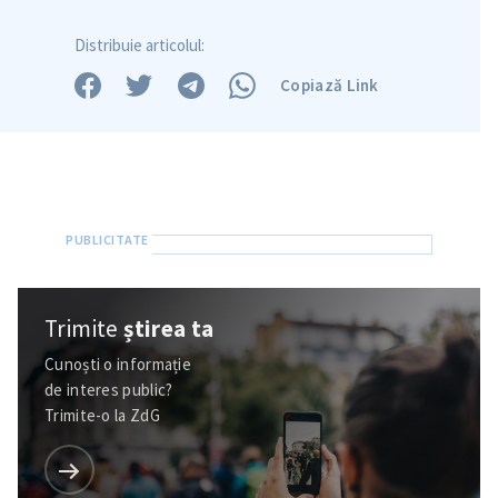
Distribuie articolul:
Copiază Link
Trimite
știrea ta
Trimite o informație
Despre ZdG
in English
на русском
Cunoști o informație
de interes public?
Trimite-o la ZdG