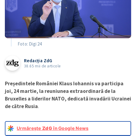
Foto: Digi 24
Redacția ZdG
38.65 mii de articole
Președintele României Klaus Iohannis va participa
joi, 24 martie, la reuniunea extraordinară de la
Bruxelles a liderilor NATO,
dedicată invadării Ucrainei
de către Rusia
.
Urmărește
ZdG
în Google News