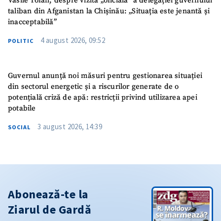
Vasile Tofan, despre vizita „oficială” a delegației guvernului
taliban din Afganistan la Chișinău: „Situația este jenantă și
inacceptabilă”
4 august 2026, 09:52
POLITIC
Guvernul anunță noi măsuri pentru gestionarea situației
din sectorul energetic și a riscurilor generate de o
potențială criză de apă: restricții privind utilizarea apei
potabile
3 august 2026, 14:39
SOCIAL
Abonează-te la
Ziarul de Gardă