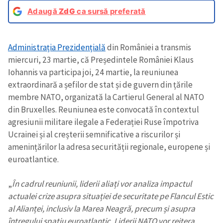
Adaugă
ZdG
ca sursă preferată
Administrația Prezidențială
din României a transmis
miercuri, 23 martie, că Președintele României Klaus
Iohannis va participa joi, 24 martie, la reuniunea
extraordinară a șefilor de stat și de guvern din țările
membre NATO, organizată la Cartierul General al NATO
din Bruxelles. Reuniunea este convocată în contextul
agresiunii militare ilegale a Federației Ruse împotriva
Ucrainei și al creșterii semnificative a riscurilor și
amenințărilor la adresa securității regionale, europene și
euroatlantice.
„
În cadrul reuniunii, liderii aliați vor analiza impactul
actualei crize asupra situației de securitate pe Flancul Estic
al Alianței, inclusiv la Marea Neagră, precum și asupra
întregului spațiu euroatlantic. Liderii NATO vor reitera