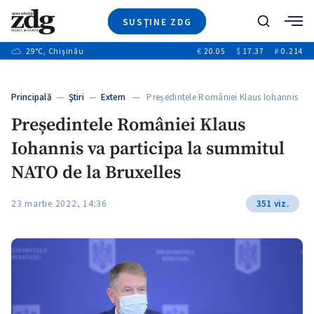
SUSȚINE ZDG
+1
Caută
+2
29
°C
, Chișinău
€
20.05
$
17.37
₽
0.214
Ştiri
+6
+3
Investigatii
Banii tăi
+7
Principală
—
Ştiri
—
Extern
— Președintele României Klaus Iohannis
Video
+1
va…
+1
+1
Președintele României Klaus
Special
Iohannis va participa la summitul
Blog
+2
+1
ZdGust
NATO de la Bruxelles
+1
23 martie 2022, 14:36
351 viz.