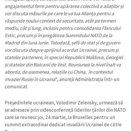
angajamentul ferm pentru apărarea colectivă a aliaților și
vor discuta măsurile pe care le va lua Alianța pentru a
răspunde noului context de securitate, atât pe termen
mediu, cât și lung, inclusiv pentru consolidarea Flancului
Estic, precum și în pregătirea Summitului NATO de la
Madrid din luna iunie.
Totodată, șefii de stat și de guvern
vor discuta despre sprijinul acordat Ucrainei, precum și
statelor partenere, în special Republicii Moldova, Georgiei
și statelor din Balcanii de Vest. Reuniunea la nivel înalt va
aborda, de asemenea, relațiile cu China, în contextul
invaziei Rusiei în Ucraina
“, anunță Administrația într-un
comunicat.
Preşedintele ucrainean, Volodimir Zelensky, urmează să
se adreseze prin videoconferinţă liderilor ţărilor din NATO
care se reunesc joi, 24 martie, la Bruxelles pentru un
summit extraordinar dedicat invadării Ucrainei de către