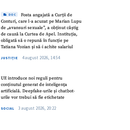
meu
Fosta angajată a Curții de
DOC
rsonal
Conturi, care l-a acuzat pe Marian Lupu
de „avansuri sexuale”, a obținut câștig
ord cu
politica de
de cauză la Curtea de Apel. Instituția,
obligată să o repună în funcție pe
Tatiana Vozian și să-i achite salariul
IREA
4 august 2026, 14:54
JUSTIȚIE
UE introduce noi reguli pentru
conținutul generat de inteligența
artificială. Deepfake-urile și chatbot-
urile vor trebui să fie etichetate
3 august 2026, 20:22
SOCIAL