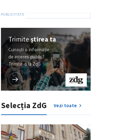
Trimite
știrea ta
Cunoști o informație
de interes public?
Trimite-o la ZdG
Selecția ZdG
Vezi toate