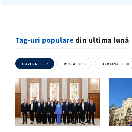
Tag-uri populare
din ultima lună
GUVERN
1902
RUSIA
1885
UCRAINA
1660