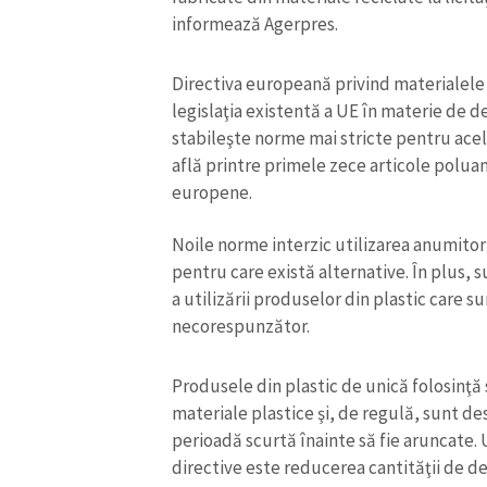
informează Agerpres.
Directiva europeană privind materialele 
legislaţia existentă a UE în materie de d
stabileşte norme mai stricte pentru acel
află printre primele zece articole poluan
europene.
Noile norme interzic utilizarea anumitor
pentru care există alternative. În plus,
a utilizării produselor din plastic care 
necorespunzător.
ȘTIREA MEA
Produsele din plastic de unică folosinţă 
Titlu știre
materiale plastice şi, de regulă, sunt des
perioadă scurtă înainte să fie aruncate. 
Fotografie
directive este reducerea cantităţii de de