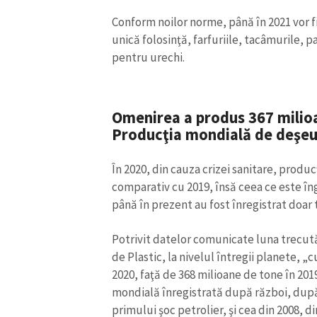
Link media
Conform noilor norme, până în 2021 vor fi
unică folosinţă, farfuriile, tacâmurile, 
pentru urechi.
Mesajul știrei
Omenirea a produs 367 milioa
Producţia mondială de deşeur
În 2020, din cauza crizei sanitare, produ
comparativ cu 2019, însă ceea ce este îng
până în prezent au fost înregistrat doar t
Potrivit datelor comunicate luna trecut
de Plastic, la nivelul întregii planete, „
2020, faţă de 368 milioane de tone în 201
mondială înregistrată după război, după
primului şoc petrolier, şi cea din 2008, d