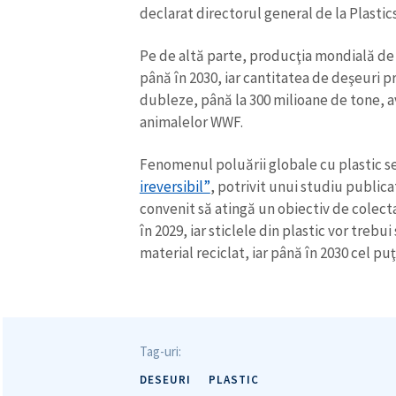
declarat directorul general de la Plasti
Pe de altă parte, producţia mondială de 
până în 2030, iar cantitatea de deşeuri p
dubleze, până la 300 milioane de tone, a
animalelor WWF.
Fenomenul poluării globale cu plastic s
ireversibil”
, potrivit unui studiu public
convenit să atingă un obiectiv de colect
în 2029, iar sticlele din plastic vor trebu
material reciclat, iar până în 2030 cel pu
Tag-uri:
DESEURI
PLASTIC