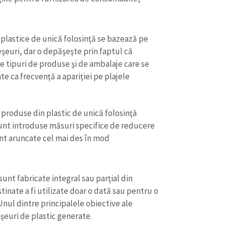
plastice de unică folosinţă se bazează pe
eşeuri, dar o depăşeşte prin faptul că
e tipuri de produse şi de ambalaje care se
te ca frecvenţă a apariţiei pe plajele
 produse din plastic de unică folosinţă
 sunt introduse măsuri specifice de reducere
sunt aruncate cel mai des în mod
CONTACT SURSĂ
Sursă anonimă
sunt fabricate integral sau parţial din
+ Adaugă titlu
tinate a fi utilizate doar o dată sau pentru o
Nume
+ Numele 
Unul dintre principalele obiective ale
+ Încarcă imagine
şeuri de plastic generate.