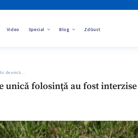
Video
Special
Blog
ZdGust
Banii tăi
tic de unică…
e unică folosinţă au fost interzis