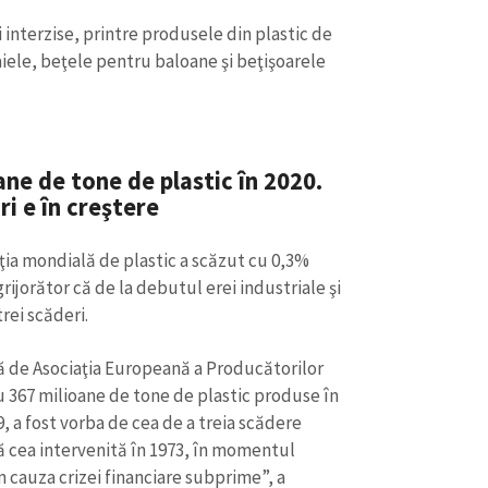
Email
+ Emailul 
+ Link media
 interzise, printre produsele din plastic de
paiele, beţele pentru baloane şi beţişoarele
Telefon
+ Telefon pe
Am citit și sunt de ac
+ Mesajul știrei
confidențialitate
.
ne de tone de plastic în 2020.
TRIMITE ȘT
i e în creştere
cţia mondială de plastic a scăzut cu 0,3%
rijorător că de la debutul erei industriale şi
rei scăderi.
ă de Asociaţia Europeană a Producătorilor
cu 367 milioane de tone de plastic produse în
9, a fost vorba de cea de a treia scădere
 cea intervenită în 1973, în momentul
in cauza crizei financiare subprime”, a