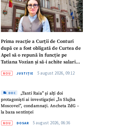
Prima reacție a Curții de Conturi
după ce a fost obligată de Curtea de
Apel să o repună în funcție pe
Tatiana Vozian și să-i achite salariul
„pentru absența forțată de la
5 august 2026, 09:12
NOU
JUSTIȚIE
muncă”
„Tanti Raia” și alți doi
DOC
protagoniști ai investigației „În Slujba
Moscovei”, condamnați. Ancheta ZdG –
la baza sentinței
meu
5 august 2026, 06:36
NOU
DOSAR