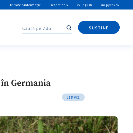
Trimite o informație
Despre ZdG
in English
на русском
SUSȚINE
Caută
Caută
e în Germania
518 viz.