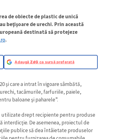
ea de obiecte de plastic de unică
sau beţişoare de urechi. Prin această
europeană destinată să protejeze
.ro
.
Adaugă
ZdG
ca sursă preferată
0 şi care a intrat în vigoare sâmbătă,
rechi, tacâmurile, farfuriile, paiele,
ntru baloane şi paharele”.
, utilizate drept recipiente pentru produse
tă interdicţie. De asemenea, proiectul de
iile publice să dea întâietate produselor
taţiile pentru furnizarea de consumabile,