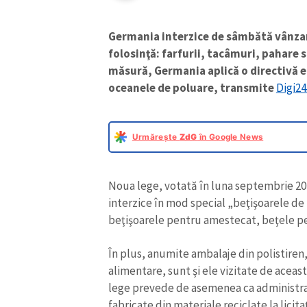
Germania interzice de sâmbătă vânzar
folosinţă: farfurii, tacâmuri, pahare 
măsură, Germania aplică o directivă 
oceanele de poluare, transmite
Digi24
Urmărește
ZdG
în Google News
Noua lege, votată în luna septembrie 202
interzice în mod special „beţişoarele de u
beţişoarele pentru amestecat, beţele pe
În plus, anumite ambalaje din polistiren
alimentare, sunt şi ele vizitate de aceas
lege prevede de asemenea ca administraţ
fabricate din materiale reciclate la lici