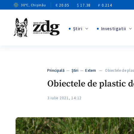
€
20.05
$
17.38
₽
0.214
30
°C
, Chișinău
Ştiri
Investigatii
+8
+4
+1
+12
+1
Principală
—
Ştiri
—
Extern
— Obiectele de plas
+5
Obiectele de plastic d
3 iulie 2021, 14:12