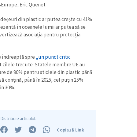
csEurope, Eric Quenet.
deşeuri din plastic ar putea creşte cu 41%
rezentă în oceanele lumii ar putea să se
vertizează asociaţia pentru protecţia
e îndreaptă spre
„un punct critic
at zilele trecute. Statele membre UE au
are de 90% pentru sticlele din plastic până
i să conţină, până în 2025, cel puţin 25%
ţin 30%.
Distribuie articolul:
Copiază Link