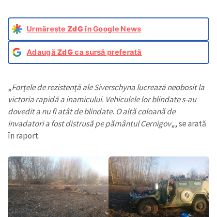
Urmărește
ZdG
în Google News
Adaugă
ZdG
ca sursă preferată
„
Forțele de rezistență ale Siverschyna lucrează neobosit la
victoria rapidă a inamicului. Vehiculele lor blindate s-au
dovedit a nu fi atât de blindate. O altă coloană de
invadatori a fost distrusă pe pământul Cernigov
„, se arată
în raport.