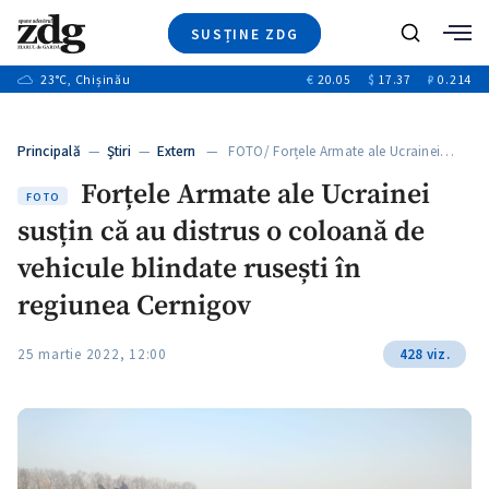
SUSȚINE ZDG
Caută
+2
23
°C
, Chișinău
€
20.05
$
17.37
₽
0.214
Ştiri
+6
+3
Investigatii
Banii tăi
+3
Principală
—
Ştiri
—
Extern
— FOTO/ Forțele Armate ale Ucrainei…
Video
+1
+1
Forțele Armate ale Ucrainei
Special
FOTO
susțin că au distrus o coloană de
Blog
+2
ZdGust
vehicule blindate rusești în
+1
regiunea Cernigov
25 martie 2022, 12:00
428 viz.