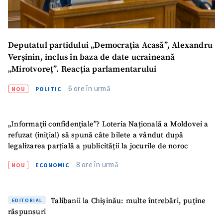
Deputatul partidului „Democrația Acasă”, Alexandru
Verșinin, inclus în baza de date ucraineană
„Mirotvoreț”. Reacția parlamentarului
6 ore în urmă
NOU
POLITIC
„Informații confidențiale”? Loteria Națională a Moldovei a
refuzat (inițial) să spună câte bilete a vândut după
legalizarea parțială a publicității la jocurile de noroc
8 ore în urmă
NOU
ECONOMIC
Talibanii la Chișinău: multe întrebări, puține
EDITORIAL
răspunsuri