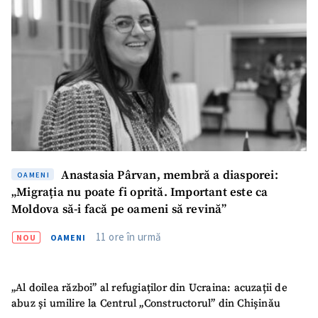
Mesajul știrei
+ Mesajul știrei
CONTACT SURSĂ
Sursă anonimă
Nume
+ Numele meu
Email
+ Emailul meu
Anastasia Pârvan, membră a diasporei:
OAMENI
„Migrația nu poate fi oprită. Important este ca
Telefon
+ Telefon personal
Moldova să-i facă pe oameni să revină”
11 ore în urmă
Am citit și sunt de
NOU
OAMENI
acord cu
politica de
confidențialitate
.
„Al doilea război” al refugiaților din Ucraina: acuzații de
TRIMITE ȘTIREA
abuz și umilire la Centrul „Constructorul” din Chișinău