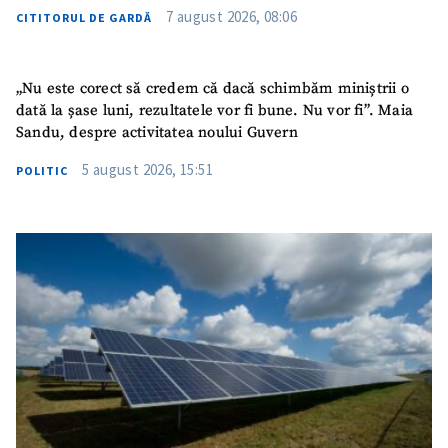
7 august 2026, 08:06
CITITORUL DE GARDĂ
„Nu este corect să credem că dacă schimbăm miniștrii o
dată la șase luni, rezultatele vor fi bune. Nu vor fi”. Maia
Sandu, despre activitatea noului Guvern
5 august 2026, 15:51
POLITIC
SUSȚINE