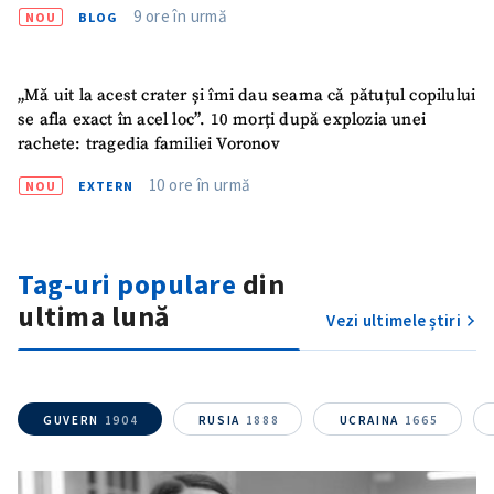
9 ore în urmă
NOU
BLOG
„Mă uit la acest crater și îmi dau seama că pătuțul copilului
se afla exact în acel loc”. 10 morți după explozia unei
rachete: tragedia familiei Voronov
10 ore în urmă
NOU
EXTERN
ȘTIREA MEA
Tag-uri populare
din
Titlu știre
+ Adaugă titlu
ultima lună
Vezi ultimele știri
Fotografie
+ Încarcă imagine
Link media
+ Link media
GUVERN
1904
RUSIA
1888
UCRAINA
1665