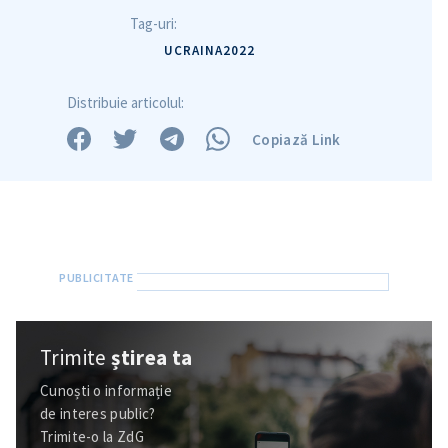
Tag-uri:
UCRAINA2022
Distribuie articolul:
Copiază Link
Trimite o informație
Despre ZdG
in English
на русском
Trimite
știrea ta
Cunoști o informație
de interes public?
Trimite-o la ZdG