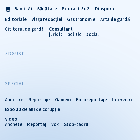
Banii tăi
Sănătate
Podcast ZdG
Diaspora
Editoriale
Viața redacției
Gastronomie
Arta de gardă
Cititorul de gardă
Consultant
juridic
politic
social
ZDGUST
SPECIAL
Abilitare
Reportaje
Oameni
Fotoreportaje
Interviuri
Expo 30 de ani de corupție
Video
Anchete
Reportaj
Vox
Stop-cadru