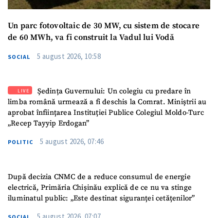
Un parc fotovoltaic de 30 MW, cu sistem de stocare
de 60 MWh, va fi construit la Vadul lui Vodă
5 august 2026, 10:58
SOCIAL
Ședința Guvernului: Un colegiu cu predare în
LIVE
limba română urmează a fi deschis la Comrat. Miniștrii au
aprobat înființarea Instituției Publice Colegiul Moldo-Turc
„Recep Tayyip Erdogan”
5 august 2026, 07:46
POLITIC
După decizia CNMC de a reduce consumul de energie
electrică, Primăria Chișinău explică de ce nu va stinge
iluminatul public: „Este destinat siguranței cetățenilor”
5 august 2026, 07:07
SOCIAL