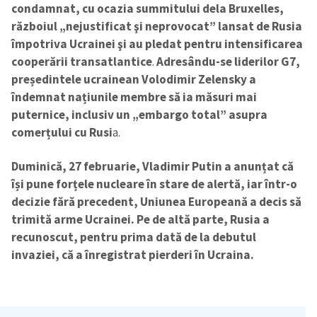
condamnat, cu ocazia summitului de
la Bruxelles,
războiul „nejustificat şi neprovocat” lansat de Rusia
împotriva Ucrainei şi au pledat pentru intensificarea
cooperării transatlantice
.
Adresându-se liderilor G7,
președintele ucrainean Volodimir Zelensky a
îndemnat națiunile membre să ia măsuri mai
puternice, inclusiv un „embargo total” asupra
comerțului cu Rusi
a.
Duminică, 27 februarie, Vladimir Putin a anunțat că
își pune forțele nucleare în stare de alertă, iar într-o
decizie fără precedent, Uniunea Europeană a decis să
trimită arme Ucrainei. Pe de altă parte, Rusia a
recunoscut, pentru prima dată de la debutul
invaziei, că a înregistrat pierderi în Ucraina.