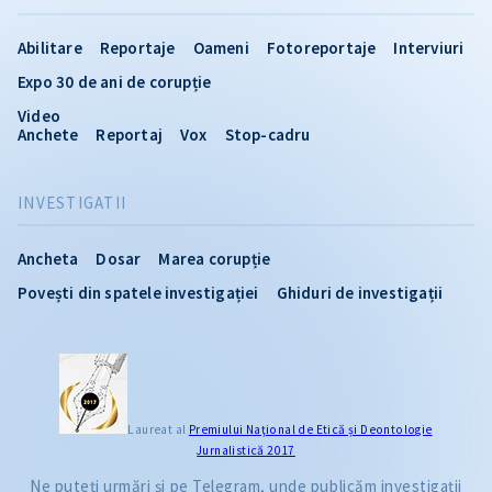
Abilitare
Reportaje
Oameni
Fotoreportaje
Interviuri
Expo 30 de ani de corupție
Video
Anchete
Reportaj
Vox
Stop-cadru
INVESTIGATII
Ancheta
Dosar
Marea corupție
Povești din spatele investigației
Ghiduri de investigații
Laureat al
Premiului Naţional de Etică și Deontologie
Jurnalistică 2017
Ne puteți urmări și pe Telegram, unde publicăm investigații