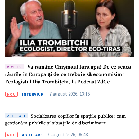
Nume
+ Numele meu
Email
+ Emailul meu
Telefon
+ Telefon personal
Am citit și sunt de
Va rămâne Chișinăul fără apă? De ce seacă
acord cu
politica de
VIDEO
confidențialitate
.
râurile în Europa și de ce trebuie să economisim?
Ecologistul Ilia Trombițchi, la Podcast ZdCe
TRIMITE ȘTIREA
7 august 2026, 13:15
NOU
INTERVIURI
Socializarea copiilor în spațiile publice: cum
ABILITARE
gestionăm privirile și situațiile de discriminare
7 august 2026, 06:48
NOU
ABILITARE