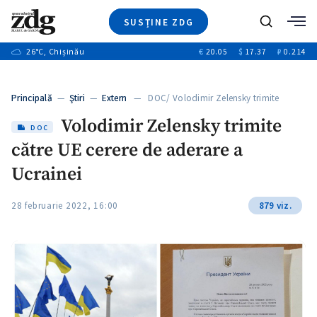
SUSȚINE ZDG
+3
Caută
+1
26
°C
, Chișinău
€
20.05
$
17.37
₽
0.214
Ştiri
+7
+3
Investigatii
Banii tăi
+1
+5
Principală
—
Ştiri
—
Extern
— DOC/ Volodimir Zelensky trimite
Video
către…
+1
Volodimir Zelensky trimite
Special
DOC
către UE cerere de aderare a
Blog
+1
ZdGust
Ucrainei
28 februarie 2022, 16:00
879 viz.
+1