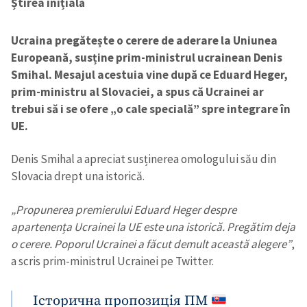
Știrea inițială
Ucraina pregătește o cerere de aderare la Uniunea
Europeană, susține prim-ministrul ucrainean Denis
Smihal. Mesajul acestuia vine după ce Eduard Heger,
prim-ministru al Slovaciei, a spus că Ucrainei ar
trebui să i se ofere „o cale specială” spre integrare în
UE.
Denis Smihal a apreciat susținerea omologului său din
Slovacia drept una istorică.
„Propunerea premierului Eduard Heger despre
apartenența Ucrainei la UE este una istorică. Pregătim deja
o cerere. Poporul Ucrainei a făcut demult această alegere”
,
a scris prim-ministrul Ucrainei pe Twitter.
Історична пропозиція ПМ