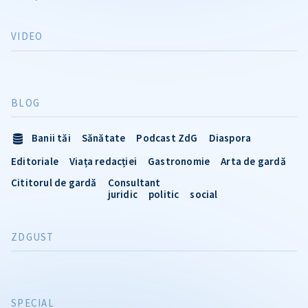
VIDEO
BLOG
Banii tăi
Sănătate
Podcast ZdG
Diaspora
Editoriale
Viața redacției
Gastronomie
Arta de gardă
Cititorul de gardă
Consultant
juridic
politic
social
ZDGUST
SPECIAL