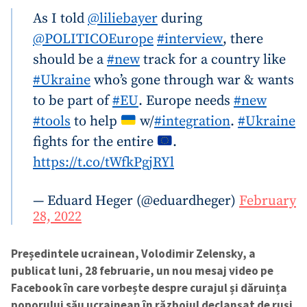
As I told
@liliebayer
during
@POLITICOEurope
#interview
, there
should be a
#new
track for a country like
#Ukraine
who’s gone through war & wants
Trimite o informație
Despre ZdG
to be part of
#EU
. Europe needs
#new
in English
на русском
#tools
to help
w/
#integration
.
#Ukraine
fights for the entire
.
https://t.co/tWfkPgjRYl
— Eduard Heger (@eduardheger)
February
28, 2022
Președintele ucrainean, Volodimir Zelensky, a
publicat luni, 28 februarie, un nou mesaj video pe
Facebook în care vorbește despre curajul și dăruința
poporului său ucrainean în războiul declanșat de ruși.