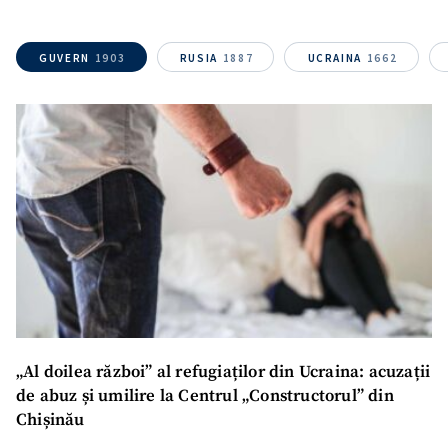
SUSȚINE
GUVERN
1903
RUSIA
1887
UCRAINA
1662
„Al doilea război” al refugiaților din Ucraina: acuzații
de abuz și umilire la Centrul „Constructorul” din
Chișinău