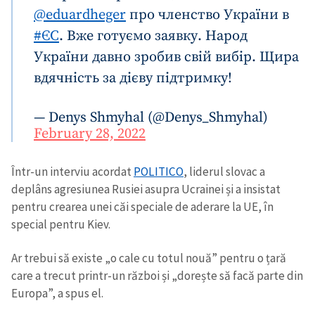
@eduardheger
про членство України в
#ЄС
. Вже готуємо заявку. Народ
України давно зробив свій вибір. Щира
вдячність за дієву підтримку!
— Denys Shmyhal (@Denys_Shmyhal)
February 28, 2022
Într-un interviu acordat
POLITICO
, liderul slovac a
deplâns agresiunea Rusiei asupra Ucrainei și a insistat
pentru crearea unei căi speciale de aderare la UE, în
special pentru Kiev.
Ar trebui să existe „o cale cu totul nouă” pentru o țară
care a trecut printr-un război și „dorește să facă parte din
Europa”, a spus el.