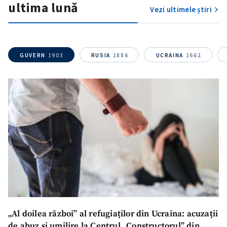
ultima lună
Vezi ultimele știri
GUVERN
1903
RUSIA
1886
UCRAINA
1662
ȘTIREA MEA
Titlu știre
+ Adaugă titlu
„Al doilea război” al refugiaților din Ucraina: acuzații
Fotografie
+ Încarcă imagine
de abuz și umilire la Centrul „Constructorul” din