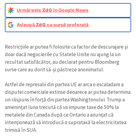
Urmărește
ZdG
în Google News
Adaugă
ZdG
ca sursă preferată
Restricţiile ar putea fi folosite ca factor de descurajare şi
doar dacă negocierile cu Statele Unite nu ajung la un
rezultat satisfăcător, au declarat pentru Bloomberg
surse care au dorit să-şi păstreze anonimatul.
Astfel de represalii din partea UE ar arca o escaladare a
disputei comerciale extinse deoarece ar putea determina
un răspuns în forţă din partea Washingtonului. Trump a
ameninţat luna trecută că va impune taxe de 50% la
metalele din Canada după ce Ontario a anunţat că
intenţionează să introducă o suprataxă la electricitatea
trimisă în SUA.