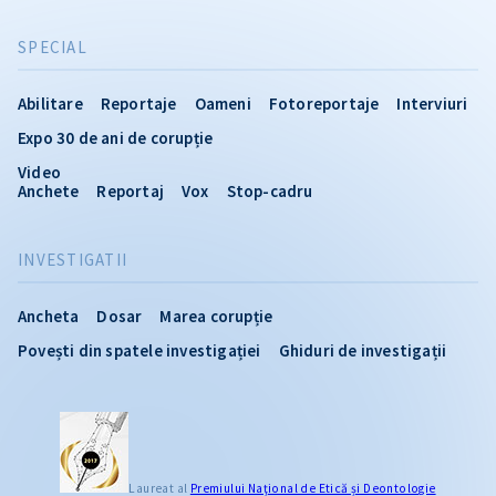
SPECIAL
Abilitare
Reportaje
Oameni
Fotoreportaje
Interviuri
Expo 30 de ani de corupție
Video
Anchete
Reportaj
Vox
Stop-cadru
INVESTIGATII
Ancheta
Dosar
Marea corupție
Povești din spatele investigației
Ghiduri de investigații
Laureat al
Premiului Naţional de Etică și Deontologie