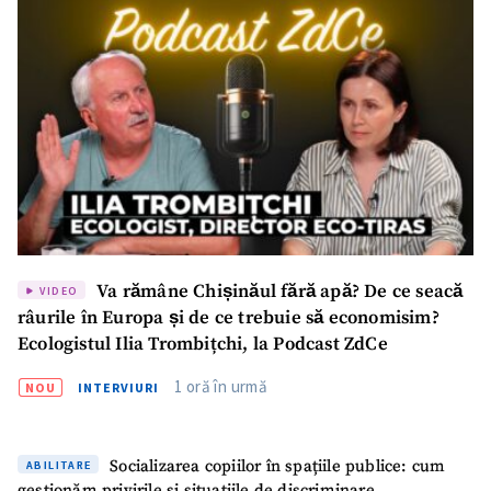
Trimite o informație
Despre ZdG
in English
на русском
Va rămâne Chișinăul fără apă? De ce seacă
VIDEO
râurile în Europa și de ce trebuie să economisim?
Ecologistul Ilia Trombițchi, la Podcast ZdCe
1 oră în urmă
NOU
INTERVIURI
Socializarea copiilor în spațiile publice: cum
ABILITARE
gestionăm privirile și situațiile de discriminare