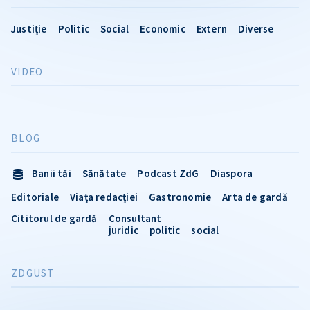
Justiție
Politic
Social
Economic
Extern
Diverse
VIDEO
BLOG
Banii tăi
Sănătate
Podcast ZdG
Diaspora
Editoriale
Viața redacției
Gastronomie
Arta de gardă
Cititorul de gardă
Consultant
juridic
politic
social
ZDGUST