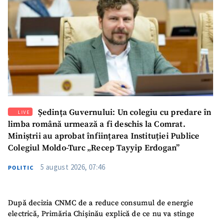
acord cu
politica de
confidențialitate
.
TRIMITE ȘTIREA
Ședința Guvernului: Un colegiu cu predare în
LIVE
limba română urmează a fi deschis la Comrat.
Miniștrii au aprobat înființarea Instituției Publice
Colegiul Moldo-Turc „Recep Tayyip Erdogan”
5 august 2026, 07:46
POLITIC
După decizia CNMC de a reduce consumul de energie
electrică, Primăria Chișinău explică de ce nu va stinge
SUSȚINE