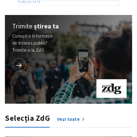
Trimite
știrea ta
Cunoști o informație
de interes public?
Trimite-o la ZdG
Selecția ZdG
Vezi toate