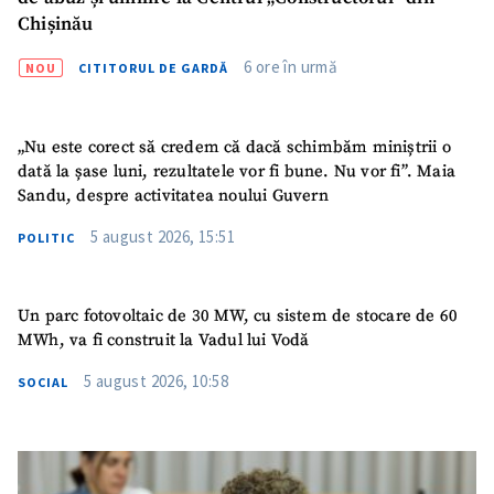
Chișinău
Link media
+ Link media
6 ore în urmă
NOU
CITITORUL DE GARDĂ
„Nu este corect să credem că dacă schimbăm miniștrii o
Mesajul știrei
+ Mesajul știrei
dată la șase luni, rezultatele vor fi bune. Nu vor fi”. Maia
Sandu, despre activitatea noului Guvern
CONTACT SURSĂ
5 august 2026, 15:51
POLITIC
Sursă anonimă
Nume
+ Numele meu
Un parc fotovoltaic de 30 MW, cu sistem de stocare de 60
MWh, va fi construit la Vadul lui Vodă
Email
+ Emailul meu
5 august 2026, 10:58
SOCIAL
Telefon
+ Telefon personal
Am citit și sunt de