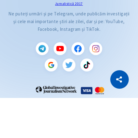
Jurnalistică 2017
Ne puteți urmări și pe Telegram, unde publicăm investigații
și cele mai importante știri ale zilei, dar și pe: YouTube,
Facebook, Instagram și TikTok.
CITEȘTE
Citește articolul
Copiază Link
ZdG este membru al rețelei globale a jurnaliștilor de investigație (GIJN).
2004—2026 © Ziarul de Gardă.
Toate drepturile rezervate.
Dezvoltat de
SENSMEDIA