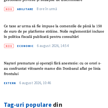
8 ore în urmă
NOU
ABILITARE
Ce taxe ar urma să fie impuse la comenzile de până la 150
de euro de pe platforme străine. Noile reglementări incluse
în politica fiscală publicată pentru consultări
6 august 2026, 14:54
NOU
ECONOMIC
Nașteri premature și operații fără anestezie: cu ce orori s-
au confruntat viitoarele mame din Donbasul aflat pe linia
frontului
6 august 2026, 10:46
EXTERN
Tag-uri populare
din