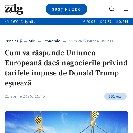
SUSȚINE ZDG
+2
Caută
+1
36
°C
, Chișinău
€
20.05
$
17.37
₽
0.214
Ştiri
+11
+9
Investigatii
Banii tăi
+1
+4
Principală
—
Ştiri
—
Economic
— Cum va răspunde Uniunea
Video
Europeană…
+1
Cum va răspunde Uniunea
Special
Europeană dacă negocierile privind
Blog
+1
ZdGust
tarifele impuse de Donald Trump
eșuează
+1
21 aprilie 2025, 15:45
331 viz.