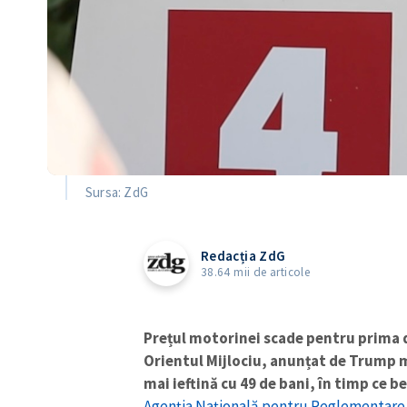
Sursa: ZdG
Redacția ZdG
38.64 mii de articole
Prețul motorinei scade pentru prima d
Orientul Mijlociu, anunțat de Trump mi
mai ieftină cu 49 de bani, în timp ce
be
Agenția Națională pentru Reglementare 