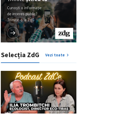
Cunoști o informație
de interes public?
Trimite-o la ZdG
Selecția ZdG
Vezi toate