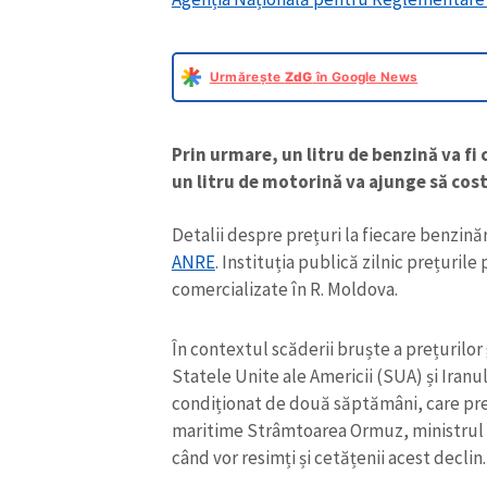
Urmărește
ZdG
în Google News
Prin urmare, un litru de benzină va fi c
un litru de motorină va ajunge să coste
Detalii despre prețuri la fiecare benzinăr
ANRE
. Instituția publică zilnic prețuril
comercializate în R. Moldova.
În contextul scăderii bruște a prețurilor
Statele Unite ale Americii (SUA) și Iranu
condiționat de două săptămâni, care pr
maritime Strâmtoarea Ormuz, ministrul E
când vor resimți și cetățenii acest declin.