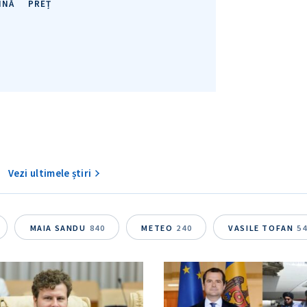
INĂ
PREȚ
Vezi ultimele știri
MAIA SANDU
840
METEO
240
VASILE TOFAN
5