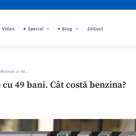
Video
Special
Blog
ZdGust
+1
Banii tăi
+1
ftinește cu 49…
+1
e cu 49 bani. Cât costă benzina?
+1