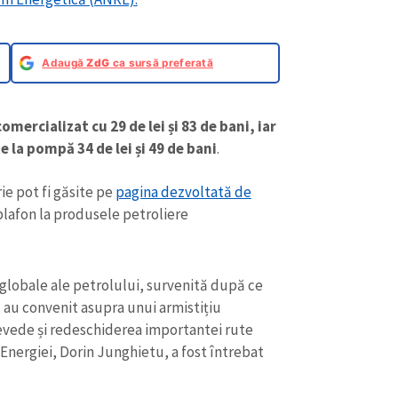
Adaugă
ZdG
ca sursă preferată
omercializat cu 29 de lei și 83 de bani, iar
 la pompă 34 de lei și 49 de bani
.
ie pot fi găsite pe
pagina dezvoltată de
e plafon la produsele petroliere
 globale ale petrolului, survenită după ce
l au convenit asupra unui armistițiu
evede și redeschiderea importantei rute
nergiei, Dorin Junghietu, a fost întrebat