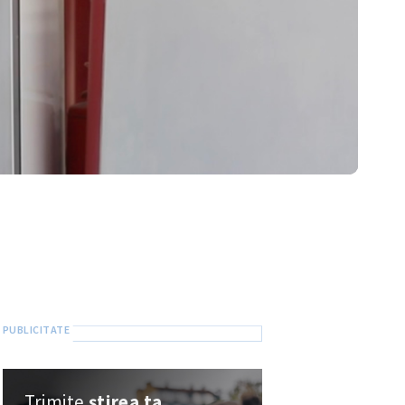
Trimite
știrea ta