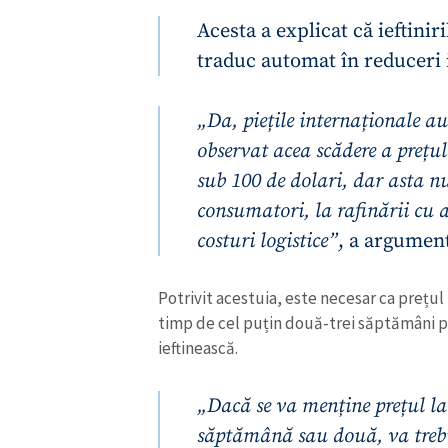
Acesta a explicat că ieftinir
traduc automat în reduceri
„Da, piețile internaționale a
observat acea scădere a prețul
sub 100 de dolari, dar asta n
consumatori, la rafinării cu a
costuri logistice”
, a argument
Potrivit acestuia, este necesar ca prețul
ȘTIREA MEA
timp de cel puțin două-trei săptămâni pe
ieftinească.
Titlu știre
„Dacă se va menține prețul la 
Fotografie
săptămână sau două, va trebui