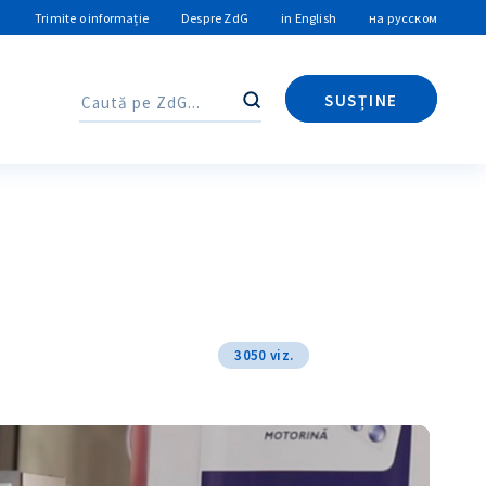
Trimite o informație
Despre ZdG
in English
на русском
SUSȚINE
Caută
Caută
3050 viz.