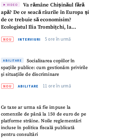
Va rămâne Chișinăul fără
VIDEO
apă? De ce seacă râurile în Europa și
de ce trebuie să economisim?
Ecologistul Ilia Trombițchi, la
Podcast ZdCe
5 ore în urmă
NOU
INTERVIURI
Socializarea copiilor în
ABILITARE
spațiile publice: cum gestionăm privirile
și situațiile de discriminare
11 ore în urmă
NOU
ABILITARE
Ce taxe ar urma să fie impuse la
comenzile de până la 150 de euro de pe
platforme străine. Noile reglementări
meu
incluse în politica fiscală publicată
pentru consultări