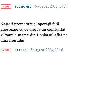
meu
6 august 2026, 14:54
NOU
ECONOMIC
rsonal
Nașteri premature și operații fără
ord cu
politica de
anestezie: cu ce orori s-au confruntat
viitoarele mame din Donbasul aflat pe
linia frontului
IREA
6 august 2026, 10:46
NOU
EXTERN