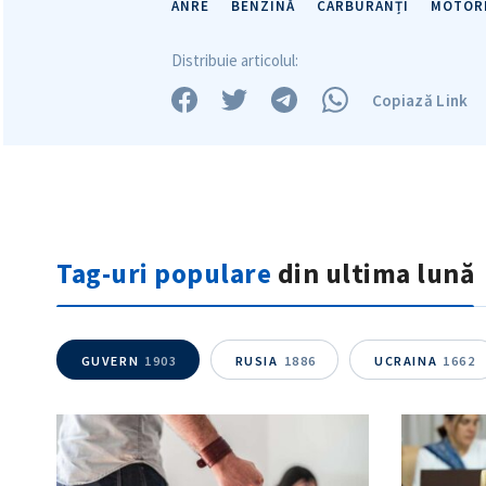
ANRE
BENZINĂ
CARBURANȚI
MOTOR
Distribuie articolul:
Copiază Link
Tag-uri populare
din ultima lună
GUVERN
1903
RUSIA
1886
UCRAINA
1662