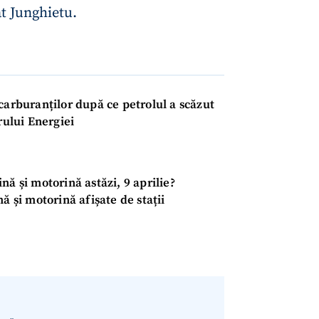
Email
+ Emailul 
at Junghietu.
+ Link media
Telefon
+ Telefon pe
Am citit și sunt de ac
+ Mesajul știrei
confidențialitate
.
carburanților după ce petrolul a scăzut
e ministrului Energiei
TRIMITE ȘT
nă și motorină astăzi, 9 aprilie?
ă și motorină afișate de stații