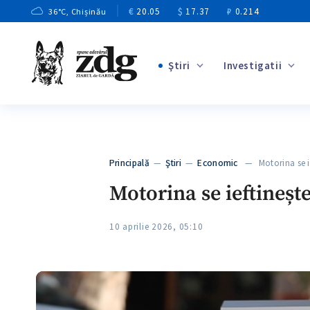
€
20.05
$
17.37
₽
0.214
36
°C
, Chișinău
Ştiri
Investigatii
+2
+11
+9
Principală
—
Ştiri
—
Economic
— Motorina se ie
+3
Motorina se ieftineșt
10 aprilie 2026, 05:10