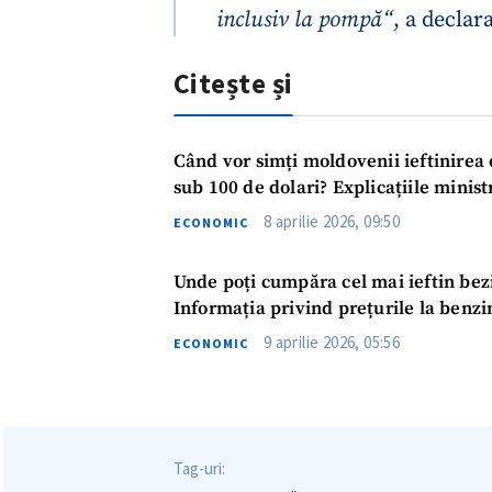
inclusiv la pompă“
, a declar
Link media
Citește și
Mesajul știrei
Când vor simți moldovenii ieftinirea 
sub 100 de dolari? Explicațiil
8 aprilie 2026, 09:50
ECONOMIC
Unde poți cumpăra cel mai ieftin bezi
Informația privind prețurile la benzin
9 aprilie 2026, 05:56
ECONOMIC
Tag-uri: