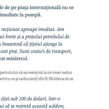
ile de pe piața internațională nu se
 imediate la pompă.
u recționat aproape imediat. Am
ui brent și a prețului petrolului de
u înseamnă că țițeiul ajunge la
cest preț. Sunt costuri de transport,
at ministrul.
 petrolului să se mențină la un nivel redus
CONTACT SURSĂ
ntru ca și carburanții din R. Moldova să se
Sursă anonimă
+ Adaugă titlu
Nume
+ Numele 
țiței sub 100 de dolari, într-o
+ Încarcă imagine
 să se resimtă această scădere,