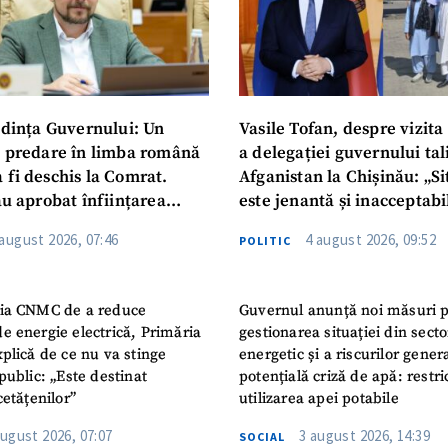
dința Guvernului: Un
Vasile Tofan, despre vizita 
u predare în limba română
a delegației guvernului ta
 fi deschis la Comrat.
Afganistan la Chișinău: „Si
au aprobat înființarea
este jenantă și inacceptabi
i Publice Colegiul Moldo-
 august 2026, 07:46
4 august 2026, 09:52
POLITIC
ep Tayyip Erdogan”
ia CNMC de a reduce
Guvernul anunță noi măsuri 
e energie electrică, Primăria
gestionarea situației din secto
plică de ce nu va stinge
energetic și a riscurilor gener
public: „Este destinat
potențială criză de apă: restric
cetățenilor”
utilizarea apei potabile
august 2026, 07:07
3 august 2026, 14:39
SOCIAL