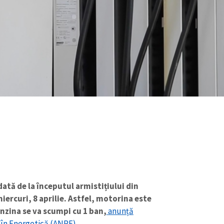
ată de la începutul armistițiului din
ercuri, 8 aprilie. Astfel, motorina este
nzina se va scumpi cu 1 ban,
anunță
în Energetică (ANRE).