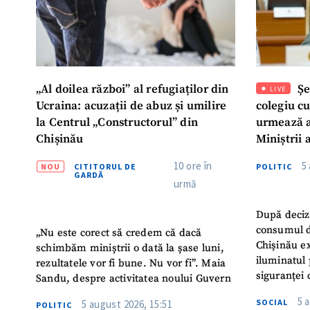
„Al doilea război” al refugiaților din
Șe
LIVE
Ucraina: acuzații de abuz și umilire
colegiu c
la Centrul „Constructorul” din
urmează a
Chișinău
Miniștrii 
Instituție
10 ore în
5
NOU
CITITORUL DE
POLITIC
Turc „Rec
GARDĂ
urmă
După deciz
consumul d
„Nu este corect să credem că dacă
Chișinău ex
schimbăm miniștrii o dată la șase luni,
iluminatul 
rezultatele vor fi bune. Nu vor fi”. Maia
siguranței 
Sandu, despre activitatea noului Guvern
5 
SOCIAL
5 august 2026, 15:51
POLITIC