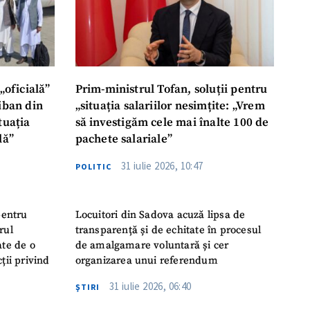
„oficială”
Prim-ministrul Tofan, soluții pentru
liban din
„situația salariilor nesimțite: „Vrem
tuația
să investigăm cele mai înalte 100 de
lă”
pachete salariale”
31 iulie 2026, 10:47
POLITIC
pentru
Locuitori din Sadova acuză lipsa de
rul
transparență și de echitate în procesul
ate de o
de amalgamare voluntară și cer
ții privind
organizarea unui referendum
31 iulie 2026, 06:40
ŞTIRI