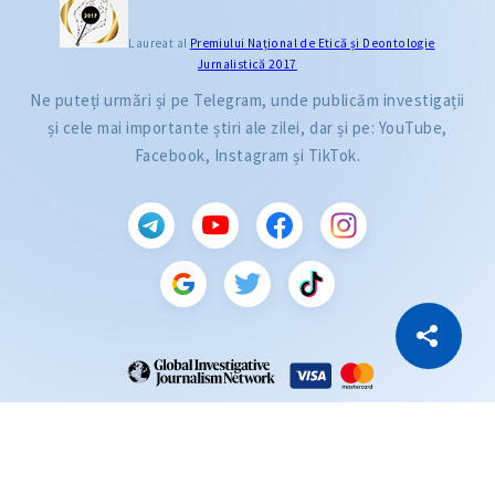
Laureat al
Premiului Naţional de Etică și Deontologie
Jurnalistică 2017
Ne puteți urmări și pe Telegram, unde publicăm investigații
și cele mai importante știri ale zilei, dar și pe: YouTube,
Facebook, Instagram și TikTok.
CITEȘTE
Citește articolul
Copiază Link
ZdG este membru al rețelei globale a jurnaliștilor de investigație (GIJN).
2004—2026 © Ziarul de Gardă.
Toate drepturile rezervate.