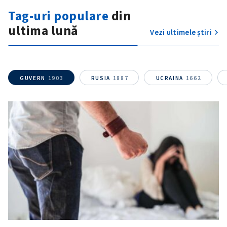
Fotografie
+ Încarcă imagine
Tag-uri populare
din
ultima lună
Link media
+ Link media
Vezi ultimele știri
GUVERN
1903
RUSIA
1887
UCRAINA
1662
Mesajul știrei
+ Mesajul știrei
CONTACT SURSĂ
Sursă anonimă
Nume
+ Numele meu
Email
+ Emailul meu
Telefon
+ Telefon personal