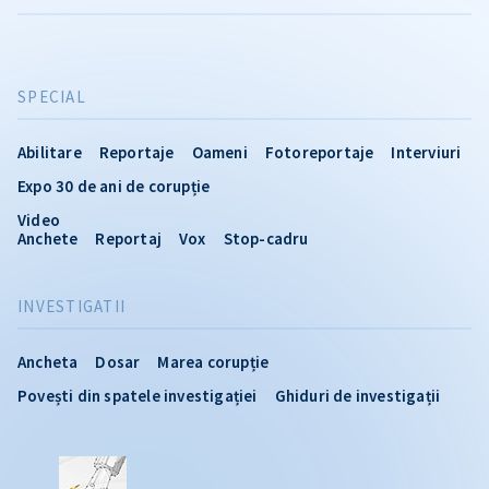
SPECIAL
Abilitare
Reportaje
Oameni
Fotoreportaje
Interviuri
Expo 30 de ani de corupție
Video
Anchete
Reportaj
Vox
Stop-cadru
INVESTIGATII
Ancheta
Dosar
Marea corupție
Povești din spatele investigației
Ghiduri de investigații