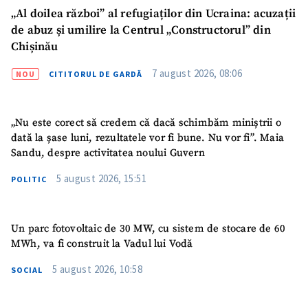
„Al doilea război” al refugiaților din Ucraina: acuzații
Am citit și sunt de
acord cu
politica de
de abuz și umilire la Centrul „Constructorul” din
confidențialitate
.
Chișinău
TRIMITE ȘTIREA
7 august 2026, 08:06
NOU
CITITORUL DE GARDĂ
„Nu este corect să credem că dacă schimbăm miniștrii o
dată la șase luni, rezultatele vor fi bune. Nu vor fi”. Maia
Sandu, despre activitatea noului Guvern
5 august 2026, 15:51
POLITIC
Un parc fotovoltaic de 30 MW, cu sistem de stocare de 60
MWh, va fi construit la Vadul lui Vodă
5 august 2026, 10:58
SOCIAL