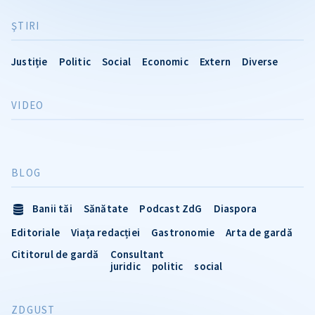
ŞTIRI
Justiție
Politic
Social
Economic
Extern
Diverse
VIDEO
BLOG
Banii tăi
Sănătate
Podcast ZdG
Diaspora
Editoriale
Viața redacției
Gastronomie
Arta de gardă
Cititorul de gardă
Consultant
juridic
politic
social
ZDGUST