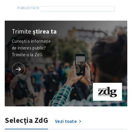
Trimite
știrea ta
Cunoști o informație
de interes public?
Trimite-o la ZdG
Selecția ZdG
Vezi toate