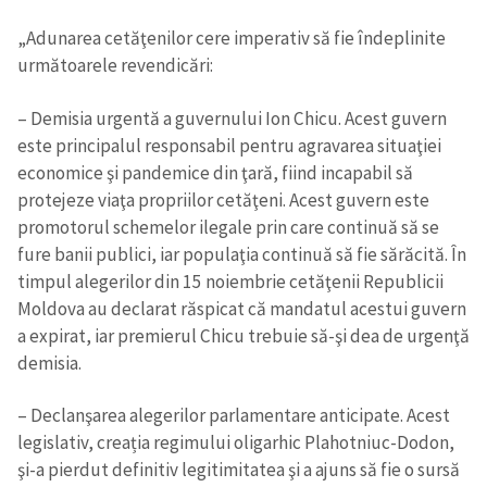
„Adunarea cetăţenilor cere imperativ să fie îndeplinite
următoarele revendicări:
– Demisia urgentă a guvernului Ion Chicu. Acest guvern
este principalul responsabil pentru agravarea situaţiei
economice şi pandemice din ţară, fiind incapabil să
protejeze viaţa propriilor cetăţeni. Acest guvern este
promotorul schemelor ilegale prin care continuă să se
fure banii publici, iar populaţia continuă să fie sărăcită. În
timpul alegerilor din 15 noiembrie cetăţenii Republicii
Moldova au declarat răspicat că mandatul acestui guvern
a expirat, iar premierul Chicu trebuie să-şi dea de urgenţă
demisia.
– Declanşarea alegerilor parlamentare anticipate. Acest
legislativ, creația regimului oligarhic Plahotniuc-Dodon,
şi-a pierdut definitiv legitimitatea şi a ajuns să fie o sursă