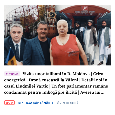
Vizita unor talibani în R. Moldova | Criza
VIDEO
energetică | Dronă rusească la Văleni | Detalii noi în
cazul Liudmilei Vartic | Un fost parlamentar rămâne
condamnat pentru îmbogățire ilicită | Averea lui
Dumitru Vangheli, sub lupa ANI | SĂPTĂMÂNA DE
8 ore în urmă
NOU
SINTEZA SĂPTĂMÂNII
GARDĂ