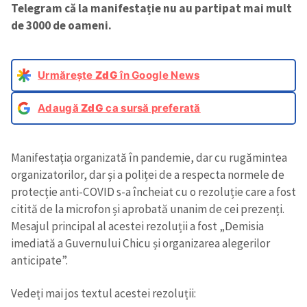
Telegram că la manifestație nu au partipat mai mult
de 3000 de oameni.
Urmărește
ZdG
în Google News
Adaugă
ZdG
ca sursă preferată
Manifestația organizată în pandemie, dar cu rugămintea
organizatorilor, dar și a poliței de a respecta normele de
protecție anti-COVID s-a încheiat cu o rezoluție care a fost
citită de la microfon și aprobată unanim de cei prezenți.
Mesajul principal al acestei rezoluții a fost „Demisia
imediată a Guvernului Chicu și organizarea alegerilor
anticipate”.
Vedeți mai jos textul acestei rezoluții: