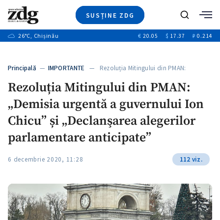
SUSȚINE ZDG
+3
Caută
+1
26
°C
, Chișinău
€
20.05
$
17.37
₽
0.214
Ştiri
+8
+2
Investigatii
Banii tăi
+6
Principală
—
IMPORTANTE
— Rezoluția Mitingului din PMAN:
Video
„Demisia…
+1
Rezoluția Mitingului din PMAN:
Special
„Demisia urgentă a guvernului Ion
Blog
+1
ZdGust
Chicu” și „Declanşarea alegerilor
+1
parlamentare anticipate”
+1
6 decembrie 2020, 11:28
112 viz.