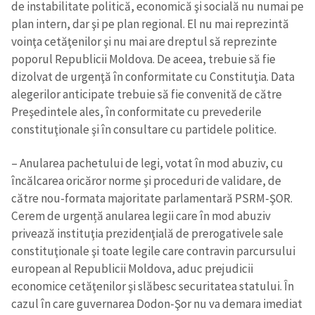
de instabilitate politică, economică şi socială nu numai pe
plan intern, dar şi pe plan regional. El nu mai reprezintă
voinţa cetăţenilor şi nu mai are dreptul să reprezinte
poporul Republicii Moldova. De aceea, trebuie să fie
dizolvat de urgenţă în conformitate cu Constituţia. Data
alegerilor anticipate trebuie să fie convenită de către
Preşedintele ales, în conformitate cu prevederile
constituţionale şi în consultare cu partidele politice.
– Anularea pachetului de legi, votat în mod abuziv, cu
încălcarea oricăror norme şi proceduri de validare, de
către nou-formata majoritate parlamentară PSRM-ŞOR.
Cerem de urgență anularea legii care în mod abuziv
privează instituţia prezidenţială de prerogativele sale
constituţionale şi toate legile care contravin parcursului
european al Republicii Moldova, aduc prejudicii
economice cetăţenilor şi slăbesc securitatea statului. În
cazul în care guvernarea Dodon-Şor nu va demara imediat