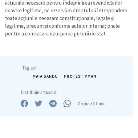
acţiunile necesare pentru îndeplinirea revendicărilor
noastre legitime, ne rezervăm dreptul să întreprindem
toate acţiunile necesare constituționale, legale și
legitime, precum și conforme actelor internaționale
pentru a contracara uzurparea puterii de stat.
Tag-uri:
MAIA SANDU
PROTEST PMAN
Distribuie articolul:
Copiază Link
Trimite o informație
Despre ZdG
in English
на русском