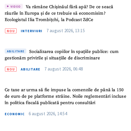
Va rămâne Chișinăul fără apă? De ce seacă
VIDEO
râurile în Europa și de ce trebuie să economisim?
Ecologistul Ilia Trombițchi, la Podcast ZdCe
7 august 2026, 13:15
NOU
INTERVIURI
Socializarea copiilor în spațiile publice: cum
ABILITARE
gestionăm privirile și situațiile de discriminare
7 august 2026, 06:48
NOU
ABILITARE
Ce taxe ar urma să fie impuse la comenzile de până la 150
de euro de pe platforme străine. Noile reglementări incluse
în politica fiscală publicată pentru consultări
ȘTIREA MEA
6 august 2026, 14:54
ECONOMIC
Titlu știre
+ Adaugă titlu