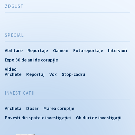
ZDGUST
SPECIAL
Abilitare
Reportaje
Oameni
Fotoreportaje
Interviuri
Expo 30 de ani de corupție
Video
Anchete
Reportaj
Vox
Stop-cadru
INVESTIGATII
Ancheta
Dosar
Marea corupție
Povești din spatele investigației
Ghiduri de investigații