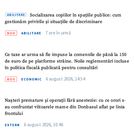
Socializarea copiilor în spațiile publice: cum
ABILITARE
gestionăm privirile și situațiile de discriminare
7 ore în urmă
NOU
ABILITARE
Ce taxe ar urma să fie impuse la comenzile de până la 150
de euro de pe platforme străine. Noile reglementări incluse
în politica fiscală publicată pentru consultări
6 august 2026, 14:54
NOU
ECONOMIC
Nașteri premature și operații fără anestezie: cu ce orori s-
au confruntat viitoarele mame din Donbasul aflat pe linia
frontului
6 august 2026, 10:46
EXTERN