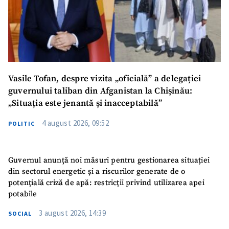
Vasile Tofan, despre vizita „oficială” a delegației
guvernului taliban din Afganistan la Chișinău:
„Situația este jenantă și inacceptabilă”
4 august 2026, 09:52
POLITIC
Guvernul anunță noi măsuri pentru gestionarea situației
din sectorul energetic și a riscurilor generate de o
potențială criză de apă: restricții privind utilizarea apei
potabile
3 august 2026, 14:39
SOCIAL