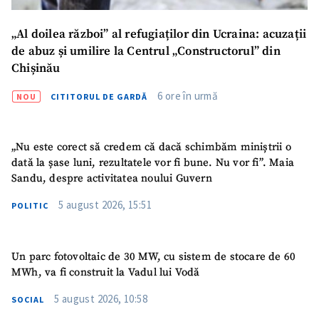
CONTACT SURSĂ
„Al doilea război” al refugiaților din Ucraina: acuzații
Sursă anonimă
de abuz și umilire la Centrul „Constructorul” din
Chișinău
Nume
+ Numele meu
6 ore în urmă
NOU
CITITORUL DE GARDĂ
Email
+ Emailul meu
„Nu este corect să credem că dacă schimbăm miniștrii o
Telefon
+ Telefon personal
dată la șase luni, rezultatele vor fi bune. Nu vor fi”. Maia
Sandu, despre activitatea noului Guvern
Am citit și sunt de
acord cu
politica de
5 august 2026, 15:51
POLITIC
confidențialitate
.
TRIMITE ȘTIREA
Un parc fotovoltaic de 30 MW, cu sistem de stocare de 60
MWh, va fi construit la Vadul lui Vodă
5 august 2026, 10:58
SOCIAL