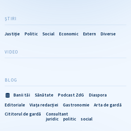
ŞTIRI
Justiție
Politic
Social
Economic
Extern
Diverse
VIDEO
BLOG
Banii tăi
Sănătate
Podcast ZdG
Diaspora
Editoriale
Viața redacției
Gastronomie
Arta de gardă
Cititorul de gardă
Consultant
juridic
politic
social