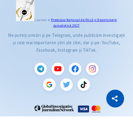
Laureat al
Premiului Naţional de Etică și Deontologie
Jurnalistică 2017
Ne puteți urmări și pe Telegram, unde publicăm investigații
și cele mai importante știri ale zilei, dar și pe: YouTube,
Facebook, Instagram și TikTok.
CITEȘTE
Citește articolul
Copiază Link
ZdG este membru al rețelei globale a jurnaliștilor de investigație (GIJN).
2004—2026 © Ziarul de Gardă.