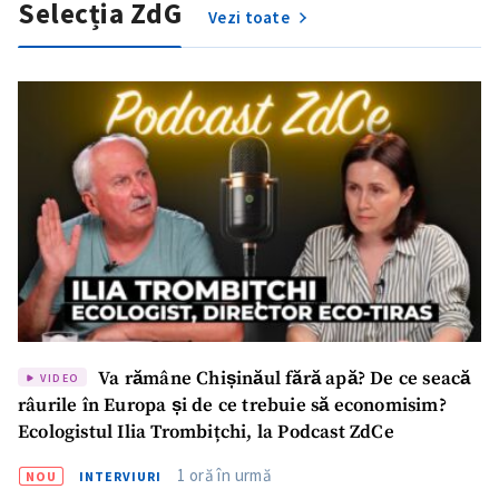
Selecția ZdG
Vezi toate
Va rămâne Chișinăul fără apă? De ce seacă
VIDEO
râurile în Europa și de ce trebuie să economisim?
Ecologistul Ilia Trombițchi, la Podcast ZdCe
1 oră în urmă
NOU
INTERVIURI