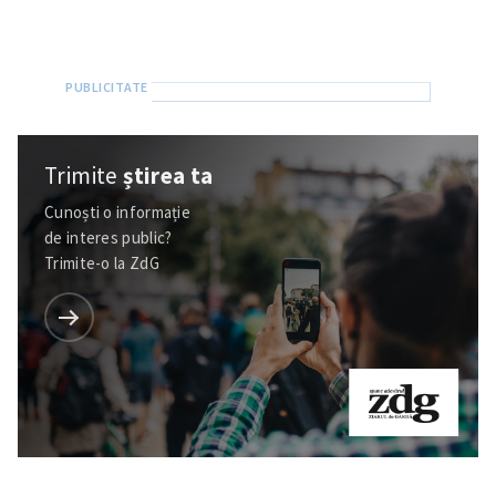
Trimite
știrea ta
Cunoști o informație
de interes public?
Trimite-o la ZdG
Trimite o informație
Despre ZdG
in English
на русском