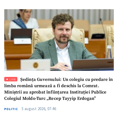
SUSȚINE
Ședința Guvernului: Un colegiu cu predare în
LIVE
limba română urmează a fi deschis la Comrat.
Miniștrii au aprobat înființarea Instituției Publice
Colegiul Moldo-Turc „Recep Tayyip Erdogan”
5 august 2026, 07:46
POLITIC