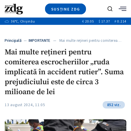
SUSȚINE ZDG
+2
Caută
+1
36
°C
, Chișinău
€
20.05
$
17.37
₽
0.214
Ştiri
+11
+9
Investigatii
Banii tăi
+1
+3
Principală
—
IMPORTANTE
— Mai multe rețineri pentru comiterea…
Video
+1
Mai multe rețineri pentru
Special
comiterea escrocheriilor „ruda
Blog
+1
ZdGust
implicată în accident rutier”. Suma
prejudiciului este de circa 3
milioane de lei
+1
13 august 2024, 11:05
852 viz.