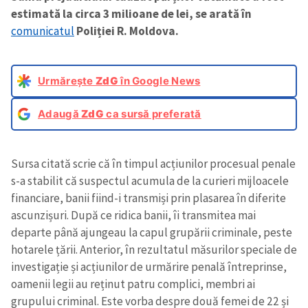
estimată la circa 3 milioane de lei, se arată în
comunicatul
Poliției R. Moldova.
Urmărește
ZdG
în Google News
Adaugă
ZdG
ca sursă preferată
Sursa citată scrie că în timpul acțiunilor procesual penale
s-a stabilit că suspectul acumula de la curieri mijloacele
financiare, banii fiind-i transmiși prin plasarea în diferite
ascunzișuri. După ce ridica banii, îi transmitea mai
departe până ajungeau la capul grupării criminale, peste
hotarele țării. Anterior, în rezultatul măsurilor speciale de
investigație și acțiunilor de urmărire penală întreprinse,
oamenii legii au reținut patru complici, membri ai
grupului criminal. Este vorba despre două femei de 22 și