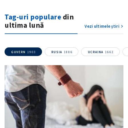
Tag-uri populare
din
ultima lună
Vezi ultimele știri
ȘTIREA MEA
GUVERN
1903
RUSIA
1886
UCRAINA
1662
Titlu știre
+ Adaugă titlu
Fotografie
+ Încarcă imagine
Link media
+ Link media
Mesajul știrei
+ Mesajul știrei