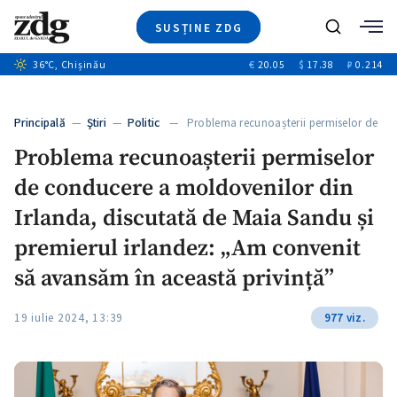
SUSȚINE ZDG
+5
Caută
+3
36
°C
, Chișinău
€
20.05
$
17.38
₽
0.214
Ştiri
+9
+4
Investigatii
Banii tăi
+6
Principală
—
Ştiri
—
Politic
— Problema recunoașterii permiselor de
Video
conducere…
Problema recunoașterii permiselor
Special
de conducere a moldovenilor din
Blog
+1
ZdGust
Irlanda, discutată de Maia Sandu și
premierul irlandez: „Am convenit
să avansăm în această privință”
19 iulie 2024, 13:39
977 viz.