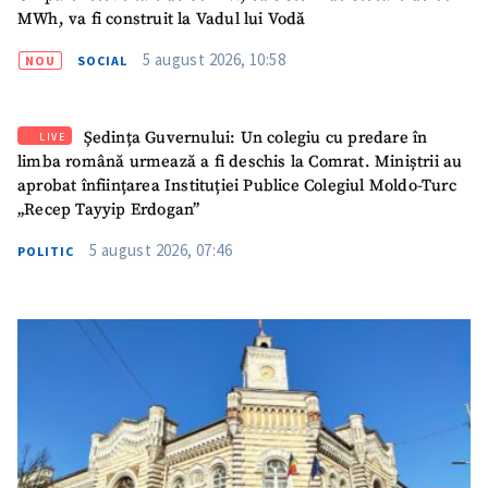
MWh, va fi construit la Vadul lui Vodă
TRIMITE ȘTIREA
5 august 2026, 10:58
NOU
SOCIAL
Ședința Guvernului: Un colegiu cu predare în
LIVE
limba română urmează a fi deschis la Comrat. Miniștrii au
aprobat înființarea Instituției Publice Colegiul Moldo-Turc
„Recep Tayyip Erdogan”
5 august 2026, 07:46
POLITIC