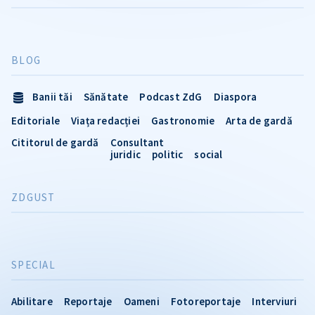
BLOG
Banii tăi
Sănătate
Podcast ZdG
Diaspora
Editoriale
Viața redacției
Gastronomie
Arta de gardă
Cititorul de gardă
Consultant
juridic
politic
social
ZDGUST
SPECIAL
Abilitare
Reportaje
Oameni
Fotoreportaje
Interviuri