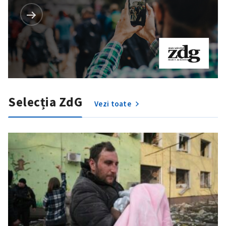
Selecția ZdG
Vezi toate