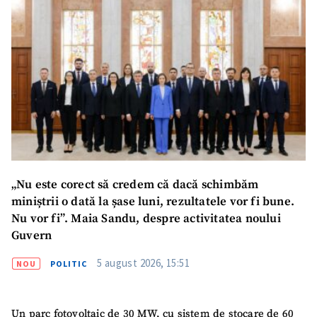
Mesajul știrei
+ Mesajul știrei
CONTACT SURSĂ
Sursă anonimă
Nume
+ Numele meu
„Nu este corect să credem că dacă schimbăm
Email
+ Emailul meu
miniștrii o dată la șase luni, rezultatele vor fi bune.
Nu vor fi”. Maia Sandu, despre activitatea noului
Guvern
Telefon
+ Telefon personal
5 august 2026, 15:51
NOU
POLITIC
Am citit și sunt de
acord cu
politica de
confidențialitate
.
Un parc fotovoltaic de 30 MW, cu sistem de stocare de 60