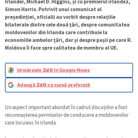
Irlandei, Michael D. Higgins, și cu premierul irlandez,
Simon Harris. Potrivit unui comunicat al
președinției, oficialii au vorbit despre relațiile
bilaterale dintre cele două țări, despre comunitatea
moldovenilor din Irlanda care contribuie la
economiile ambelor țări, dar și despre pașii pe care R.
Moldova îi face spre calitatea de membru al UE.
Urmărește
ZdG
în Google News
Adaugă
ZdG
ca sursă preferată
Un aspect important abordat în cadrul discuțiilor a fost
recunoașterea permiselor de conducere a moldovenilor
care locuiesc în Irlanda.