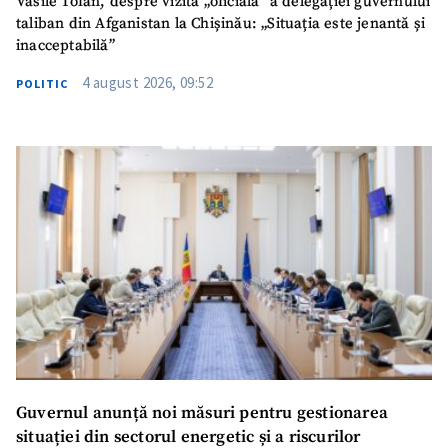
Vasile Tofan, despre vizita „oficială” a delegației guvernului
taliban din Afganistan la Chișinău: „Situația este jenantă și
inacceptabilă”
4 august 2026, 09:52
POLITIC
Guvernul anunță noi măsuri pentru gestionarea
situației din sectorul energetic și a riscurilor