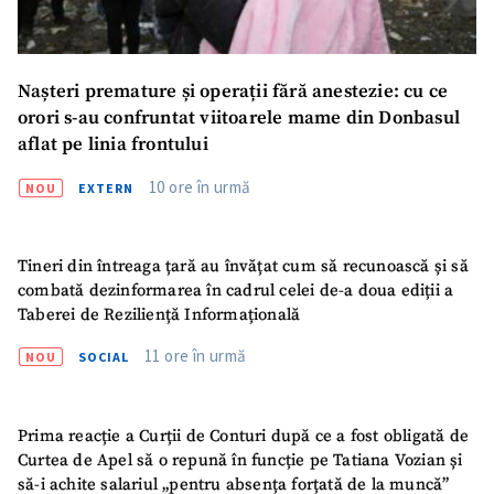
Nașteri premature și operații fără anestezie: cu ce
orori s-au confruntat viitoarele mame din Donbasul
aflat pe linia frontului
10 ore în urmă
NOU
EXTERN
Tineri din întreaga țară au învățat cum să recunoască și să
combată dezinformarea în cadrul celei de-a doua ediții a
Taberei de Reziliență Informațională
11 ore în urmă
NOU
SOCIAL
Prima reacție a Curții de Conturi după ce a fost obligată de
Curtea de Apel să o repună în funcție pe Tatiana Vozian și
să-i achite salariul „pentru absența forțată de la muncă”