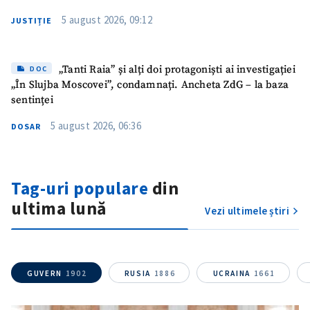
5 august 2026, 09:12
JUSTIȚIE
„Tanti Raia” și alți doi protagoniști ai investigației
DOC
„În Slujba Moscovei”, condamnați. Ancheta ZdG – la baza
sentinței
5 august 2026, 06:36
DOSAR
Tag-uri populare
din
ȘTIREA MEA
ultima lună
Vezi ultimele știri
Titlu știre
+ Adaugă titlu
Fotografie
+ Încarcă imagine
GUVERN
1902
RUSIA
1886
UCRAINA
1661
Link media
+ Link media