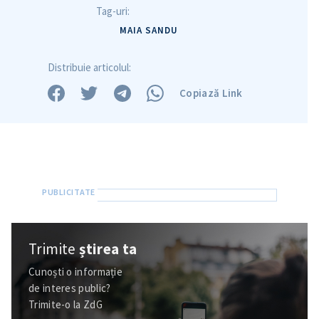
Tag-uri:
MAIA SANDU
Distribuie articolul:
Copiază Link
Trimite
știrea ta
Trimite o informație
Despre ZdG
in English
на русском
Cunoști o informație
de interes public?
Trimite-o la ZdG