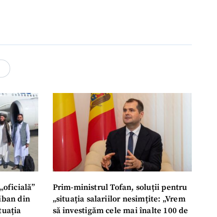
4
„oficială”
Prim-ministrul Tofan, soluții pentru
liban din
„situația salariilor nesimțite: „Vrem
tuația
să investigăm cele mai înalte 100 de