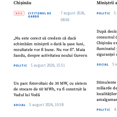
Chișinău
Miniștrii 
Instituție
7 august 2026,
5
NOU
CITITORUL DE
POLITIC
Turc „Rec
GARDĂ
08:06
După deciz
consumul d
„Nu este corect să credem că dacă
Chișinău ex
schimbăm miniștrii o dată la șase luni,
iluminatul 
rezultatele vor fi bune. Nu vor fi”. Maia
siguranței 
Sandu, despre activitatea noului Guvern
5 
SOCIAL
5 august 2026, 15:51
POLITIC
Stimulente 
Un parc fotovoltaic de 30 MW, cu sistem
miliarde de
de stocare de 60 MWh, va fi construit la
localitățil
Vadul lui Vodă
amalgamar
5 august 2026, 10:58
SOCIAL
4
POLITIC