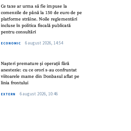
Ce taxe ar urma să fie impuse la
rsonal
comenzile de până la 150 de euro de pe
platforme străine. Noile reglementări
ord cu
politica de
incluse în politica fiscală publicată
pentru consultări
IREA
6 august 2026, 14:54
ECONOMIC
Nașteri premature și operații fără
anestezie: cu ce orori s-au confruntat
viitoarele mame din Donbasul aflat pe
linia frontului
6 august 2026, 10:46
EXTERN