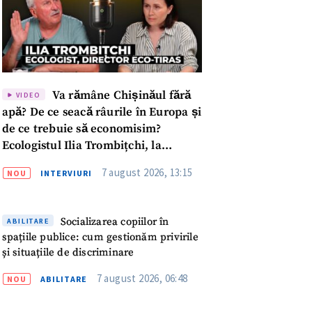
Va rămâne Chișinăul fără
VIDEO
apă? De ce seacă râurile în Europa și
de ce trebuie să economisim?
Ecologistul Ilia Trombițchi, la
Podcast ZdCe
7 august 2026, 13:15
NOU
INTERVIURI
Socializarea copiilor în
ABILITARE
spațiile publice: cum gestionăm privirile
meu
și situațiile de discriminare
7 august 2026, 06:48
NOU
ABILITARE
meu