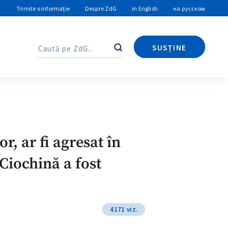
Trimite o informație
Despre ZdG
in English
на русском
SUSȚINE
Caută
Caută
, ar fi agresat în
Ciochină a fost
4171 viz.