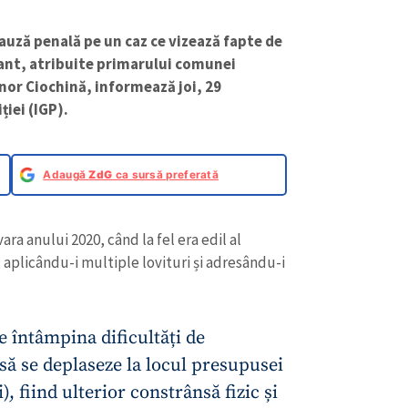
auză penală pe un caz ce vizează fapte de
ant, atribuite primarului comunei
nor Ciochină, informează joi, 29
ției (IGP).
Adaugă
ZdG
ca sursă preferată
ra anului 2020, când la fel era edil al
t, aplicându-i multiple lovituri și adresându-i
e întâmpina dificultăți de
 să se deplaseze la locul presupusei
), fiind ulterior constrânsă fizic și