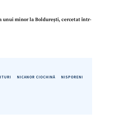
Telefon
+ Telefon pe
unui minor la Boldurești, cercetat într-
Am citit și sunt de ac
+ Mesajul știrei
confidențialitate
.
TRIMITE ȘT
ITURI
NICANOR CIOCHINĂ
NISPORENI