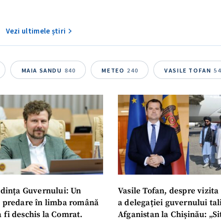
Vezi ultimele știri
MAIA SANDU
840
METEO
240
VASILE TOFAN
5
dința Guvernului: Un
Vasile Tofan, despre vizita 
u predare în limba română
a delegației guvernului ta
 fi deschis la Comrat.
Afganistan la Chișinău: „Si