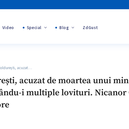
Video
Special
Blog
ZdGust
+1
Banii tăi
+1
oldurești, acuzat…
+1
ești, acuzat de moartea unui minor
ându-i multiple lovituri. Nicanor 
+1
ore