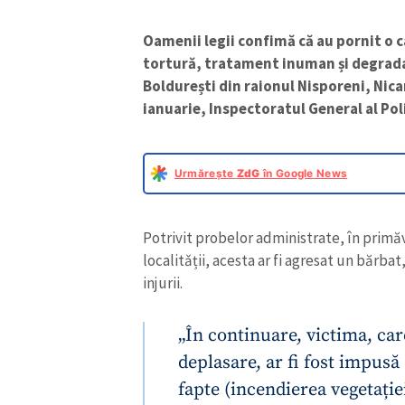
Oamenii legii confimă că au pornit o c
tortură, tratament inuman și degrad
Boldurești din raionul Nisporeni, Nica
ianuarie, Inspectoratul General al Poli
Urmărește
ZdG
în Google News
Potrivit probelor administrate, în primăva
localitǎții, acesta ar fi agresat un bărba
injurii.
„În continuare, victima, car
deplasare, ar fi fost impusă
fapte (incendierea vegetației