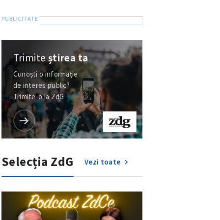
Trimite
știrea ta
Cunoști o informație
de interes public?
Trimite-o la ZdG
Selecția ZdG
Vezi toate