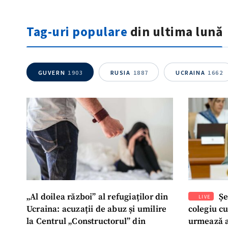
Tag-uri populare
din ultima lună
GUVERN
1903
RUSIA
1887
UCRAINA
1662
„Al doilea război” al refugiaților din
Șe
LIVE
Ucraina: acuzații de abuz și umilire
colegiu c
la Centrul „Constructorul” din
urmează a