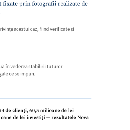
st fixate prin fotografii realizate de
.
ivința acestui caz, fiind verificate și
ă în vederea stabilirii tuturor
egale ce se impun.
CONTACT SURSĂ
Sursă anonimă
+ Adaugă titlu
Nume
+ Numele 
+ Încarcă imagine
94 de clienți, 60,5 milioane de lei
ioane de lei investiți — rezultatele Nova
Email
+ Emailul 
+ Link media