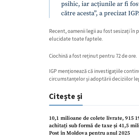
psihic, iar acțiunile ar fi fo
către acesta”, a precizat IGP
Recent, oamenii legii au fost sesizați în pr
elucidate toate faptele.
Ciochină a fost reținut pentru 72 de ore.
IGP menționează că investigațiile continu
circumstanțelor și adoptării deciziilor l
ȘTIREA MEA
Citește și
Titlu știre
Fotografie
10,1 milioane de colete livrate, 915 1
achitați sub formă de taxe și 41,5 mil
Post în Moldova pentru anul 2025
Link media