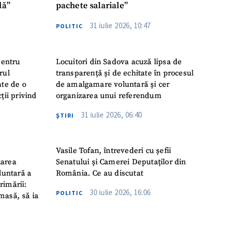
lă”
pachete salariale”
31 iulie 2026, 10:47
POLITIC
pentru
Locuitori din Sadova acuză lipsa de
rul
transparență și de echitate în procesul
ate de o
de amalgamare voluntară și cer
ții privind
organizarea unui referendum
31 iulie 2026, 06:40
ŞTIRI
Vasile Tofan, întrevederi cu șefii
zarea
Senatului și Camerei Deputaților din
luntară a
România. Ce au discutat
rimării:
30 iulie 2026, 16:06
POLITIC
masă, să ia