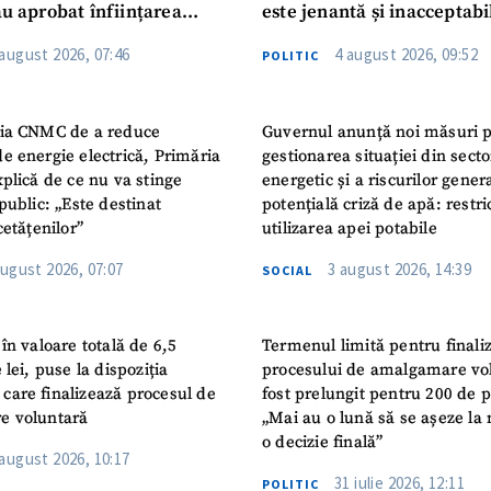
au aprobat înființarea
este jenantă și inacceptabi
i Publice Colegiul Moldo-
 august 2026, 07:46
4 august 2026, 09:52
POLITIC
ep Tayyip Erdogan”
ia CNMC de a reduce
Guvernul anunță noi măsuri 
e energie electrică, Primăria
gestionarea situației din secto
plică de ce nu va stinge
energetic și a riscurilor gener
public: „Este destinat
potențială criză de apă: restric
cetățenilor”
utilizarea apei potabile
august 2026, 07:07
3 august 2026, 14:39
SOCIAL
în valoare totală de 6,5
Termenul limită pentru finali
 lei, puse la dispoziția
procesului de amalgamare vo
or care finalizează procesul de
fost prelungit pentru 200 de p
e voluntară
„Mai au o lună să se așeze la 
o decizie finală”
 august 2026, 10:17
31 iulie 2026, 12:11
POLITIC