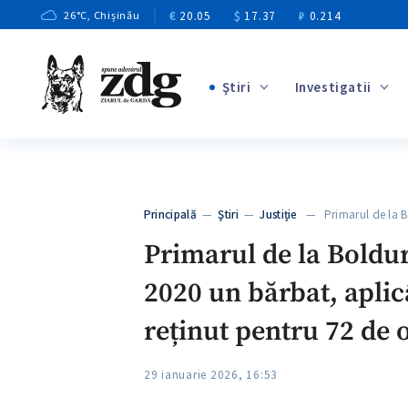
€
20.05
$
17.37
₽
0.214
26
°C
, Chișinău
Ştiri
Investigatii
+3
+1
+9
+4
Principală
—
Ştiri
—
Justiție
— Primarul de la B
+5
Primarul de la Boldur
2020 un bărbat, aplic
reținut pentru 72 de 
29 ianuarie 2026, 16:53