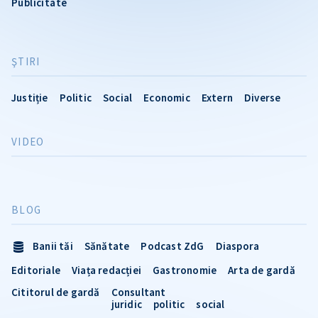
Publicitate
ŞTIRI
Justiție
Politic
Social
Economic
Extern
Diverse
VIDEO
BLOG
Banii tăi
Sănătate
Podcast ZdG
Diaspora
Editoriale
Viața redacției
Gastronomie
Arta de gardă
Cititorul de gardă
Consultant
juridic
politic
social