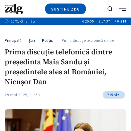
SUSȚINE ZDG
+4
Caută
+1
23
°C
, Chișinău
€
20.05
$
17.37
₽
0.214
Ştiri
+13
+10
Investigatii
Banii tăi
+3
Principală
—
Ştiri
—
Politic
— Prima discuție telefonică dintre
Video
președinta…
Prima discuție telefonică dintre
Special
președinta Maia Sandu și
Blog
+1
ZdGust
președintele ales al României,
Nicușor Dan
19 mai 2025, 11:53
715 viz.