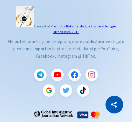
Laureat al
Premiului Naţional de Etică și Deontologie
Jurnalistică 2017
Ne puteți urmări și pe Telegram, unde publicăm investigații
și cele mai importante știri ale zilei, dar și pe: YouTube,
Facebook, Instagram și TikTok.
CITEȘTE
Citește articolul
Copiază Link
ZdG este membru al rețelei globale a jurnaliștilor de investigație (GIJN).