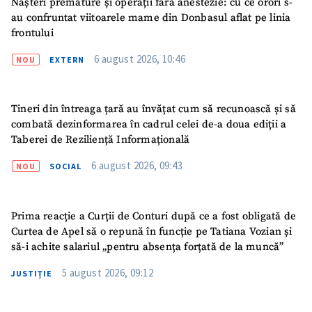
Nașteri premature și operații fără anestezie: cu ce orori s-
au confruntat viitoarele mame din Donbasul aflat pe linia
frontului
6 august 2026, 10:46
NOU
EXTERN
Tineri din întreaga țară au învățat cum să recunoască și să
combată dezinformarea în cadrul celei de-a doua ediții a
Taberei de Reziliență Informațională
6 august 2026, 09:43
NOU
SOCIAL
Prima reacție a Curții de Conturi după ce a fost obligată de
Curtea de Apel să o repună în funcție pe Tatiana Vozian și
să-i achite salariul „pentru absența forțată de la muncă”
5 august 2026, 09:12
JUSTIȚIE