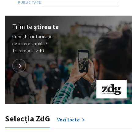
Trimite
știrea ta
Cunoști o informație
de interes public?
Trimite-o la ZdG
Trimite o informație
Despre ZdG
in English
на русском
Selecția ZdG
Vezi toate