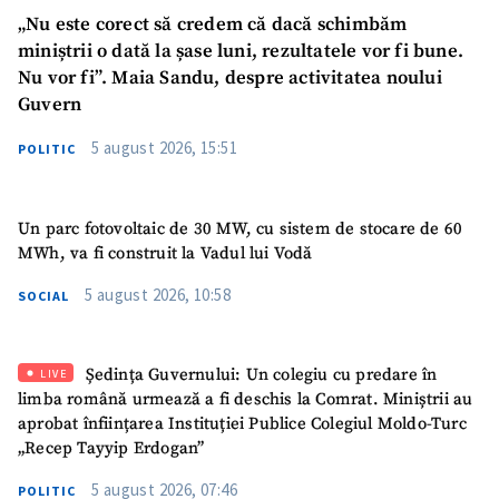
„Nu este corect să credem că dacă schimbăm
CONTACT SURSĂ
miniștrii o dată la șase luni, rezultatele vor fi bune.
Sursă anonimă
Nu vor fi”. Maia Sandu, despre activitatea noului
Guvern
Nume
+ Numele meu
5 august 2026, 15:51
POLITIC
Email
+ Emailul meu
Un parc fotovoltaic de 30 MW, cu sistem de stocare de 60
Telefon
+ Telefon personal
MWh, va fi construit la Vadul lui Vodă
5 august 2026, 10:58
SOCIAL
Am citit și sunt de
acord cu
politica de
confidențialitate
.
Ședința Guvernului: Un colegiu cu predare în
LIVE
TRIMITE ȘTIREA
limba română urmează a fi deschis la Comrat. Miniștrii au
aprobat înființarea Instituției Publice Colegiul Moldo-Turc
„Recep Tayyip Erdogan”
5 august 2026, 07:46
POLITIC