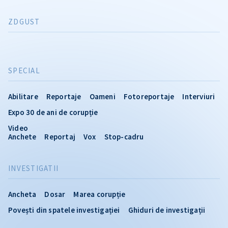
ZDGUST
SPECIAL
Abilitare
Reportaje
Oameni
Fotoreportaje
Interviuri
Expo 30 de ani de corupție
Video
Anchete
Reportaj
Vox
Stop-cadru
INVESTIGATII
Ancheta
Dosar
Marea corupție
Povești din spatele investigației
Ghiduri de investigații