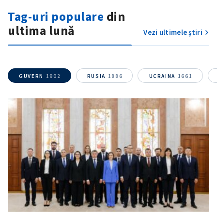
Tag-uri populare
din
ultima lună
Vezi ultimele știri
ȘTIREA MEA
GUVERN
1902
RUSIA
1886
UCRAINA
1661
Titlu știre
+ Adaugă titlu
Fotografie
+ Încarcă imagine
Link media
+ Link media
Mesajul știrei
+ Mesajul știrei