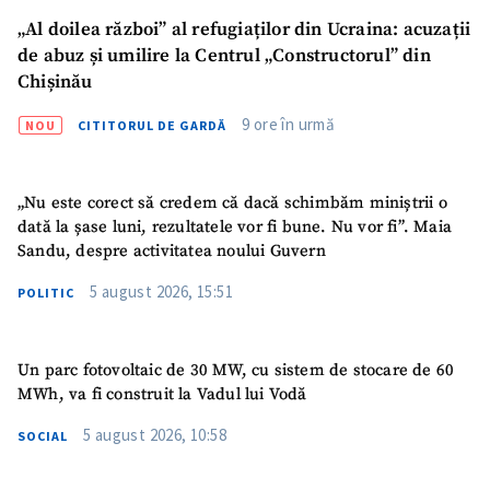
CONTACT SURSĂ
„Al doilea război” al refugiaților din Ucraina: acuzații
Sursă anonimă
de abuz și umilire la Centrul „Constructorul” din
Chișinău
Nume
+ Numele meu
9 ore în urmă
NOU
CITITORUL DE GARDĂ
Email
+ Emailul meu
„Nu este corect să credem că dacă schimbăm miniștrii o
Telefon
+ Telefon personal
dată la șase luni, rezultatele vor fi bune. Nu vor fi”. Maia
Sandu, despre activitatea noului Guvern
Am citit și sunt de
5 august 2026, 15:51
acord cu
politica de
POLITIC
confidențialitate
.
TRIMITE ȘTIREA
Un parc fotovoltaic de 30 MW, cu sistem de stocare de 60
MWh, va fi construit la Vadul lui Vodă
5 august 2026, 10:58
SOCIAL