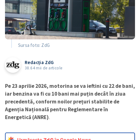
Sursa foto: ZdG
Redacția ZdG
38.64 mii de articole
Pe 23 aprilie 2026, motorina se va ieftini cu 22 de bani,
iar benzina va fi cu 10 bani mai puțin decât în ziua
precedentă, conform noilor prețuri stabilite de
Agenția Națională pentru Reglementare în
Energetică (ANRE)
.
Urmărește
ZdG
în Google News