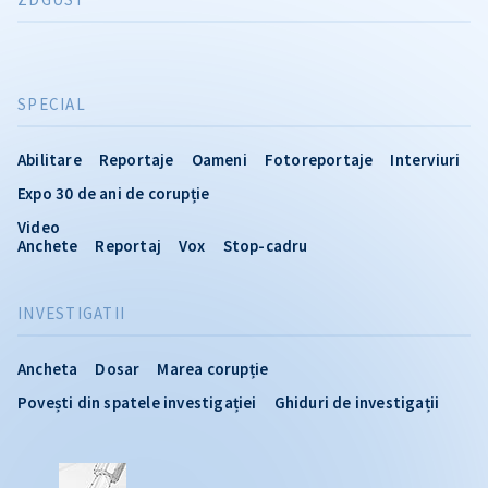
SPECIAL
Abilitare
Reportaje
Oameni
Fotoreportaje
Interviuri
Expo 30 de ani de corupție
Video
Anchete
Reportaj
Vox
Stop-cadru
INVESTIGATII
Ancheta
Dosar
Marea corupție
Povești din spatele investigației
Ghiduri de investigații