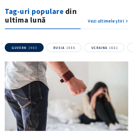
Tag-uri populare
din
ultima lună
Vezi ultimele știri
ȘTIREA MEA
GUVERN
1903
RUSIA
1886
UCRAINA
1662
Titlu știre
+ Adaugă titlu
Fotografie
+ Încarcă imagine
Link media
+ Link media
Mesajul știrei
+ Mesajul știrei