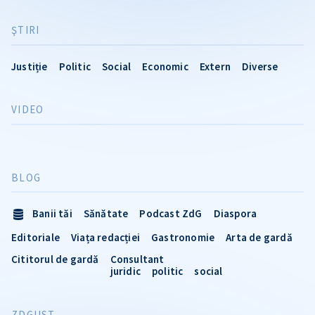
ŞTIRI
Justiție
Politic
Social
Economic
Extern
Diverse
VIDEO
BLOG
Banii tăi
Sănătate
Podcast ZdG
Diaspora
Editoriale
Viața redacției
Gastronomie
Arta de gardă
Cititorul de gardă
Consultant
juridic
politic
social
ZDGUST