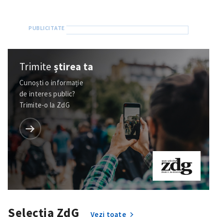
Trimite
știrea ta
Cunoști o informație
de interes public?
Trimite-o la ZdG
Trimite o informație
Despre ZdG
in English
на русском
Selecția ZdG
Vezi toate