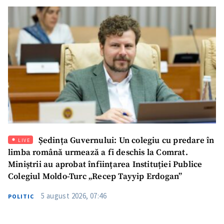
Ședința Guvernului: Un colegiu cu predare în
LIVE
SUSȚINE
limba română urmează a fi deschis la Comrat.
Miniștrii au aprobat înființarea Instituției Publice
Colegiul Moldo-Turc „Recep Tayyip Erdogan”
5 august 2026, 07:46
POLITIC