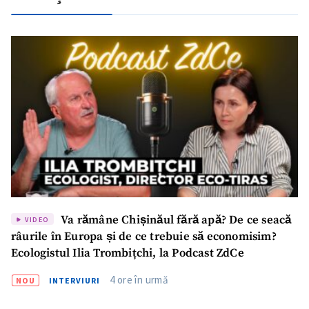
Va rămâne Chișinăul fără apă? De ce seacă
VIDEO
râurile în Europa și de ce trebuie să economisim?
Ecologistul Ilia Trombițchi, la Podcast ZdCe
4 ore în urmă
NOU
INTERVIURI