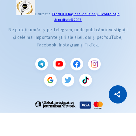
Laureat al
Premiului Naţional de Etică și Deontologie
Jurnalistică 2017
Ne puteți urmări și pe Telegram, unde publicăm investigații
și cele mai importante știri ale zilei, dar și pe: YouTube,
Facebook, Instagram și TikTok.
CITEȘTE
Citește articolul
Copiază Link
ZdG este membru al rețelei globale a jurnaliștilor de investigație (GIJN).
2004—2026 © Ziarul de Gardă.
Toate drepturile rezervate.